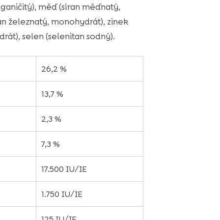
ganičitý), měď (síran měďnatý,
ran železnatý, monohydrát), zinek
rát), selen (selenitan sodný).
26,2 %
13,7 %
2,3 %
7,3 %
17.500 IU/IE
1.750 IU/IE
125 IU/IE