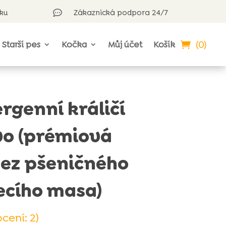
rku
Zákaznická podpora 24/7

(0)
Starší pes
Kočka
Můj účet
Košík
rgenní králičí
vo (prémiová
bez pšeničného
ecího masa)
cení:
2
)