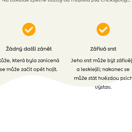


Žádný další zánět
Zářivá srst
Kůže, která byla zanícená
Jeho srst může být zářivěj
se může začít opět hojit.
a lesklejší; nakonec se
může stát hvězdou psíc
výstav.