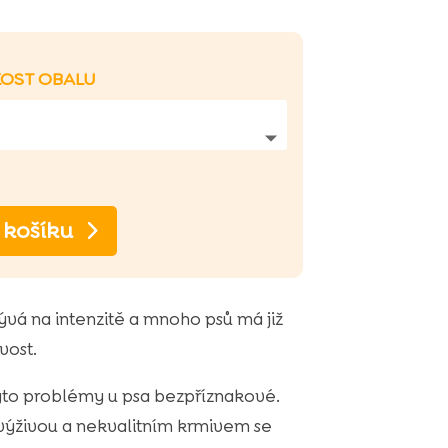
KOST OBALU
 košíku
ývá na intenzitě a mnoho psů má již
vost.
yto problémy u psa bezpříznakové.
výživou a nekvalitním krmivem se