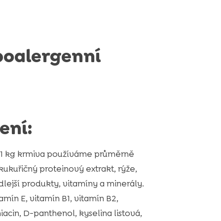
poalergenní
ení:
u 1 kg krmiva používáme průměrně
 kukuřičný proteinový extrakt, rýže,
edlejší produkty, vitamíny a minerály.
amín E, vitamín B1, vitamín B2,
iacin, D-panthenol, kyselina listová,