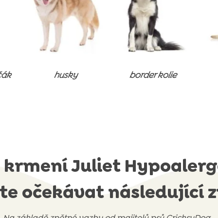
čák
husky
border kolie
 krmení Juliet Hypoale
e očekávat následující
Na základě zpětné vazby od majitelů psů CricksyDog…