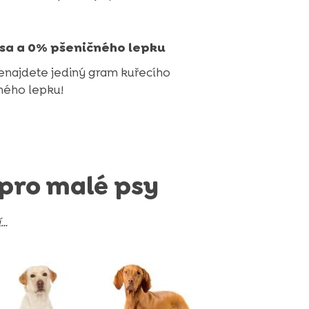
sa a 0% pšeničného lepku
enajdete jediný gram kuřecího
ného lepku!
pro malé psy
í…