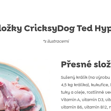
ložky CricksyDog Ted Hy
*s ilustracemi
Přesné slož
Sušený králík (na výrob
4,5 kg králíka), kukuřice,
tuky a oleje, rostlinné v
Vitamín A, vitamín D3, vit
vitamín B6, vitamín B12, n