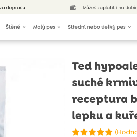
 za dopravu
Můžeš zaplatit i na dobí

Štěně
Malý pes
Střední nebo velký pes
Ted hypoale
suché krmi
receptura 
lepku a kuř
(Hodno