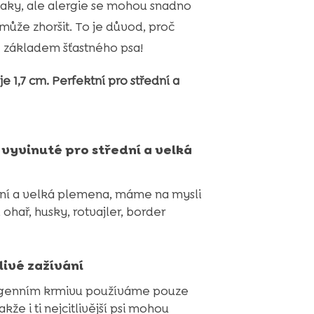
aky, ale alergie se mohou snadno
 může zhoršit. To je důvod, proč
 základem šťastného psa!
e 1,7 cm. Perfektní pro střední a
 vyvinuté pro střední a velká
dní a velká plemena, máme na mysli
 ohař, husky, rotvajler, border
livé zažívání
genním krmivu používáme pouze
kže i ti nejcitlivější psi mohou