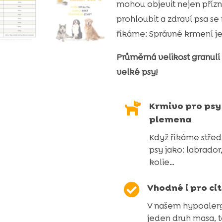
mohou objevit nejen přízn
pšeničného
prohloubit a zdraví psa se
lepku
říkáme: Správné krmení je
a
kuřecího
Průměrná velikost granulí j
masa)
velké psy!
množství

Krmivo pro psy
plemena
Když říkáme stře
psy jako: labrador,
kolie…

Vhodné i pro cit
V našem hypoaler
jeden druh masa, ta