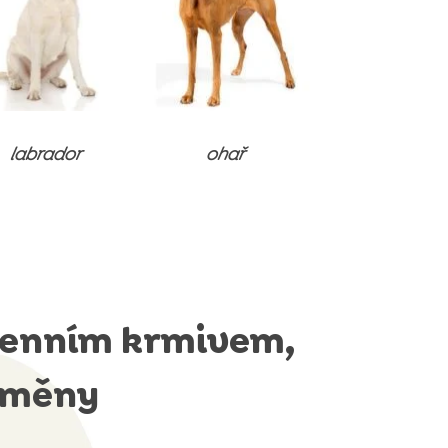
labrador
ohař
rgenním krmivem,
 změny