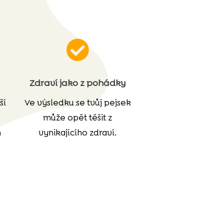

Zdraví jako z pohádky
ší
Ve výsledku se tvůj pejsek
může opět těšit z
h
vynikajícího zdraví.