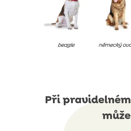
beagle
německý ov
Při pravidelném
můžet