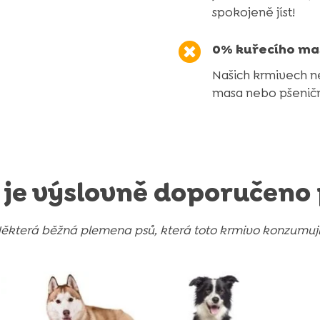
spokojeně jíst!

0% kuřecího ma
Našich krmivech n
masa nebo pšenič
 je výslovně doporučeno 
ěkterá běžná plemena psů, která toto krmivo konzumuj