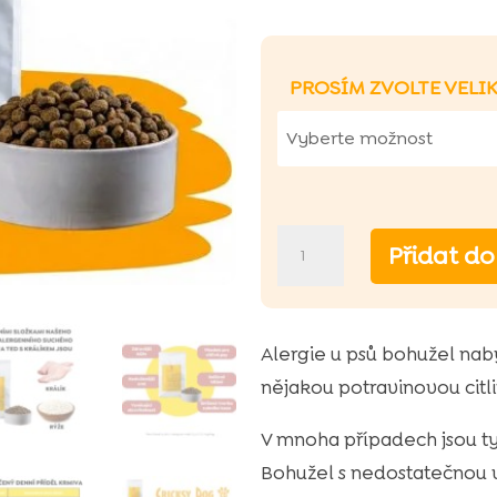
Hodnoceno
5.00
z 5
na základě
PROSÍM ZVOLTE VELI
hodnocení
zákazníků
Ted
Přidat do
hypoalergenní
králičí
suché
Alergie u psů bohužel nab
krmivo
nějakou potravinovou citli
(prémiová
V mnoha případech jsou t
receptura
Bohužel s nedostatečnou 
bez