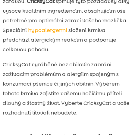
zdravou.
CricksyCat
splňuje tyto požadavky díky
vysoce kvalitním ingrediencím, obsahujícím vše
potřebné pro optimální zdraví vašeho mazlíčka.
Speciální
hypoalergenní
složení krmiva
předchází alergickým reakcím a podporuje
celkovou pohodu.
CricksyCat vyráběné bez obilovin zabrání
zažívacím problémům a alergiím spojeným s
konzumací pšenice či jiných obilnin. Výběrem
tohoto krmiva zajistíte vašemu kočičímu příteli
dlouhý a šťastný život. Vyberte CricksyCat a vaše
rozhodnutí litovali nebudete.