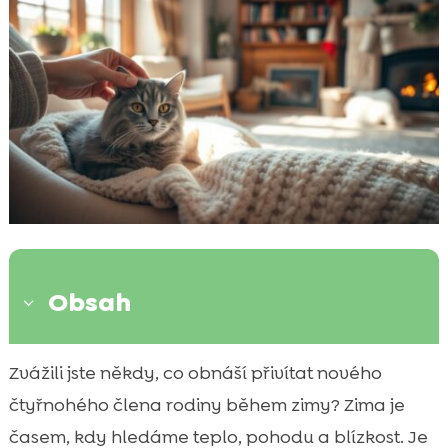
Obsah
3
Proč adoptovat kočku v zimě?
Zvážili jste někdy, co obnáší přivítat nového

Jak se připravit na zimní adopci kočky
čtyřnohého člena rodiny během zimy? Zima je

CricksyCat: nejlepší volba pro vaši kočku
časem, kdy hledáme teplo, pohodu a blízkost. Je
