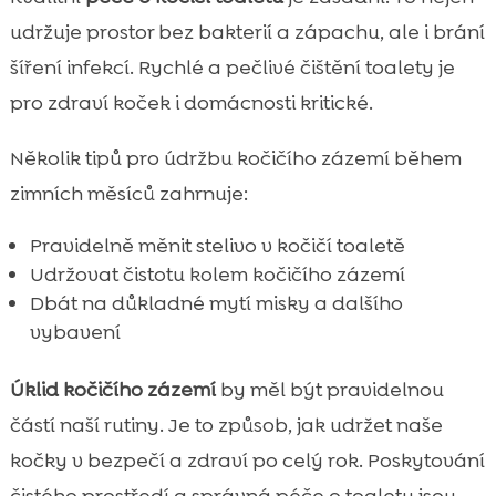
udržuje prostor bez bakterií a zápachu, ale i brání
šíření infekcí. Rychlé a pečlivé čištění toalety je
pro zdraví koček i domácnosti kritické.
Několik tipů pro údržbu kočičího zázemí během
zimních měsíců zahrnuje:
Pravidelně měnit stelivo v kočičí toaletě
Udržovat čistotu kolem kočičího zázemí
Dbát na důkladné mytí misky a dalšího
vybavení
Úklid kočičího zázemí
by měl být pravidelnou
částí naší rutiny. Je to způsob, jak udržet naše
kočky v bezpečí a zdraví po celý rok. Poskytování
čistého prostředí a správná péče o toaletu jsou