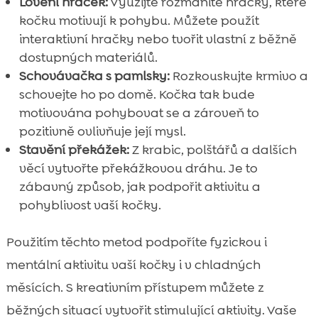
Lovení hraček:
Využijte rozmanité hračky, které
kočku motivují k pohybu. Můžete použít
interaktivní hračky nebo tvořit vlastní z běžně
dostupných materiálů.
Schovávačka s pamlsky:
Rozkouskujte krmivo a
schovejte ho po domě. Kočka tak bude
motivována pohybovat se a zároveň to
pozitivně ovlivňuje její mysl.
Stavění překážek:
Z krabic, polštářů a dalších
věcí vytvořte překážkovou dráhu. Je to
zábavný způsob, jak podpořit aktivitu a
pohyblivost vaší kočky.
Použitím těchto metod podpoříte fyzickou i
mentální aktivitu vaší kočky i v chladných
měsících. S kreativním přístupem můžete z
běžných situací vytvořit stimulující aktivity. Vaše