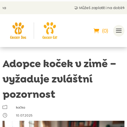
🤝
Můžeš zaplatit i na dobírku
(0)
Adopce koček v zimě –
vyžaduje zvláštní
pozornost
m
kočka
}
10.07.2025