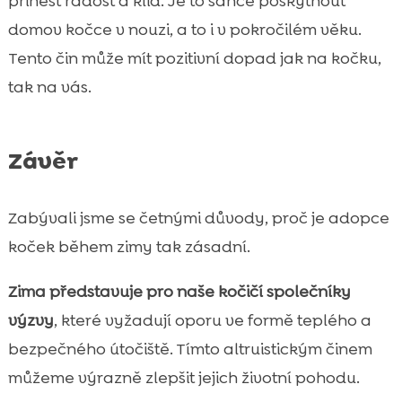
přinést radost a klid. Je to šance poskytnout
domov kočce v nouzi, a to i v pokročilém věku.
Tento čin může mít pozitivní dopad jak na kočku,
tak na vás.
Závěr
Zabývali jsme se četnými důvody, proč je adopce
koček během zimy tak zásadní.
Zima představuje pro naše kočičí společníky
výzvy
, které vyžadují oporu ve formě teplého a
bezpečného útočiště. Tímto altruistickým činem
můžeme výrazně zlepšit jejich životní pohodu.