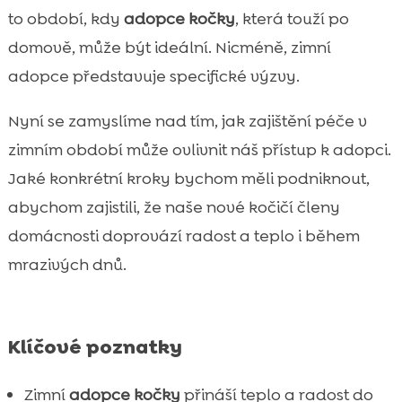
Vhodná výživa koček v zimě
to období, kdy
adopce kočky
, která touží po

Zimní adopce kočky: co očekávat
domově, může být ideální. Nicméně, zimní

Zdravotní péče o kočky během zimy
adopce představuje specifické výzvy.

Okamžitá opatření po adopci kočky

Nyní se zamyslíme nad tím, jak zajištění péče v
Důležitost tepla a pohodlí pro novou kočku

zimním období může ovlivnit náš přístup k adopci.
Úloha hygiena a čistoty

Jaké konkrétní kroky bychom měli podniknout,
Společnost a sociální interakce pro novou

kočku
abychom zajistili, že naše nové kočičí členy
Tipy na zimní radovánky s kočkou
domácnosti doprovází radost a teplo i během

Výhody adopce starší kočky v zimě
mrazivých dnů.

Závěr

FAQ

Klíčové poznatky
Zimní
adopce kočky
přináší teplo a radost do