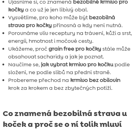
Ujasníme si, co znamená
bezobilné krmivo pro
hrudkování
kočky
a co už je jen líbivý obal.
Závěr

Vysvětlíme, pro koho může být
bezobilná
FAQ
strava pro kočky
přínosná a kdy není nutná.

Porovnáme vliv receptury na trávení, kůži a srst,
energii, hmotnost i močové cesty.
Ukážeme, proč
grain free pro kočky
stále může
obsahovat sacharidy a jak je poznat.
Naučíme se,
jak vybrat krmivo pro kočku
podle
složení, ne podle slibů na přední straně.
Probereme přechod na
krmivo bez obilovin
krok za krokem a bez zbytečných potíží.
Co znamená bezobilná strava u
koček a proč se o ní tolik mluví