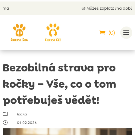
🤝
Můžeš zaplatit i na dobírku
(0)
Bezobilná strava pro
kočky – Vše, co o tom
potřebuješ vědět!
m
kočka
}
04.02.2026