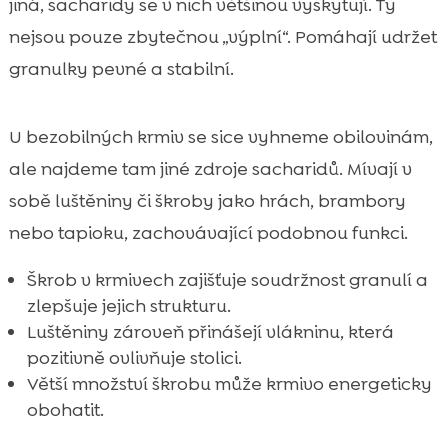
jiná, sacharidy se v nich většinou vyskytují. Ty
nejsou pouze zbytečnou „výplní“. Pomáhají udržet
granulky pevné a stabilní.
U bezobilných krmiv se sice vyhneme obilovinám,
ale najdeme tam jiné zdroje sacharidů. Mívají v
sobě luštěniny či škroby jako hrách, brambory
nebo tapioku, zachovávající podobnou funkci.
Škrob v krmivech zajišťuje soudržnost granulí a
zlepšuje jejich strukturu.
Luštěniny zároveň přinášejí vlákninu, která
pozitivně ovlivňuje stolici.
Větší množství škrobu může krmivo energeticky
obohatit.