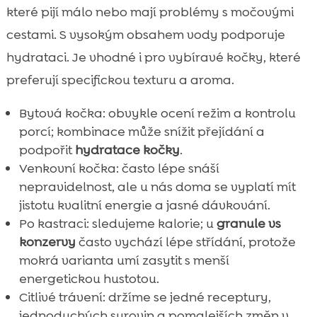
které pijí málo nebo mají problémy s močovými
cestami. S vysokým obsahem vody podporuje
hydrataci. Je vhodné i pro vybíravé kočky, které
preferují specifickou texturu a aroma.
Bytová kočka: obvykle ocení režim a kontrolu
porcí; kombinace může snížit přejídání a
podpořit
hydratace kočky
.
Venkovní kočka: často lépe snáší
nepravidelnost, ale u nás doma se vyplatí mít
jistotu kvalitní energie a jasné dávkování.
Po kastraci: sledujeme kalorie; u
granule vs
konzervy
často vychází lépe střídání, protože
mokrá varianta umí zasytit s menší
energetickou hustotou.
Citlivé trávení: držíme se jedné receptury,
jednoduchých surovin a pomalejších změn v