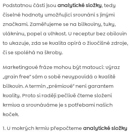
Podstatnou částí jsou
analytické složky
, tedy
číselné hodnoty umožňující srovnání s jinými
značkami. Zaměřujeme se na bílkoviny, tuky,
vlákninu, popel a vlhkost. U receptur bez obilovin
to ukazuje, zda se kvalita opírá o živočišné zdroje,
či se spoléhá na škroby.
Marketingové fráze mohou být matoucí: výraz
„grain free“ sám o sobě nevypovídá o kvalitě
bílkovin. A termín „prémiové“ není garantem
kvality. Proto si raději pečlivě čteme složení
krmiva a srovnáváme je s potřebami našich
koček.
U mokrých krmiv přepočteme
analytické složky