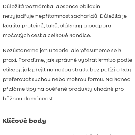
Jak správně přejít na bezobilnou stravu
Důležitá poznámka: absence obilovin

bez trávících potíží
nevyjadřuje nepřítomnost sacharidů. Důležitá je
Bezobilná strava a prevence problémů:

kvalita proteinů, tuků, vlákniny a podpora
močové kameny, hairbally a nadváha
močových cest a celkové kondice.
Jak vybrat bezobilné krmivo pro kotě,

dospělou kočku a seniora
Nezůstaneme jen u teorie, ale přesuneme se k
CricksyCat jako chytrá volba:

praxi. Poradíme, jak správně vybírat krmivo podle
hypoalergenní receptury bez kuřecího
etikety, jak přejít na novou stravu bez potíží a kdy
masa a bez pšenice
preferovat suchou nebo mokrou formu. Na konec
Jasper suché krmivo: hypoalergenní losos

přidáme tipy na ověřené produkty vhodné pro
nebo jehněčí a podpora proti močovým
kamenům a hairballům
běžnou domácnost.
Bill mokré krmivo: hypoalergenní losos a

pstruh pro chutnou hydrataci
Klíčové body
Purrfect Life stelivo: 100% přírodní bentonit

pro kontrolu zápachu a snadné