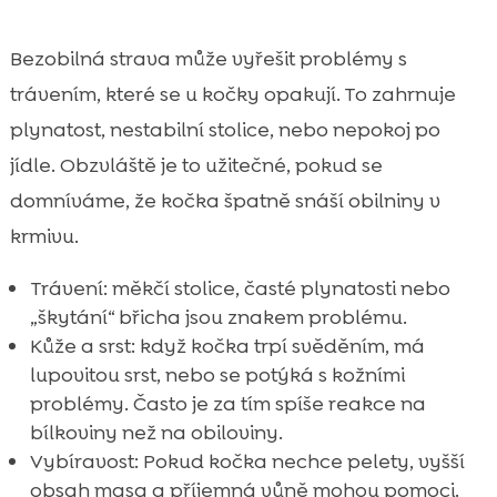
Bezobilná strava může vyřešit problémy s
trávením, které se u kočky opakují. To zahrnuje
plynatost, nestabilní stolice, nebo nepokoj po
jídle. Obzvláště je to užitečné, pokud se
domníváme, že kočka špatně snáší obilniny v
krmivu.
Trávení: měkčí stolice, časté plynatosti nebo
„škytání“ břicha jsou znakem problému.
Kůže a srst: když kočka trpí svěděním, má
lupovitou srst, nebo se potýká s kožními
problémy. Často je za tím spíše reakce na
bílkoviny než na obiloviny.
Vybíravost: Pokud kočka nechce pelety, vyšší
obsah masa a příjemná vůně mohou pomoci.