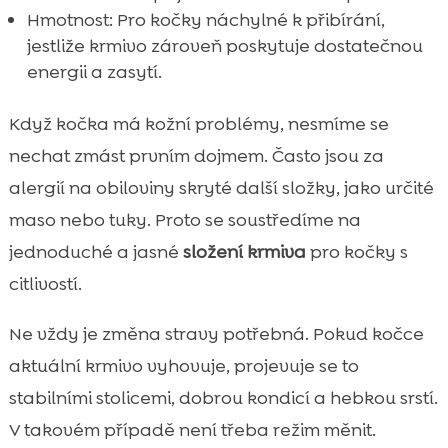
Hmotnost: Pro kočky náchylné k přibírání,
jestliže krmivo zároveň poskytuje dostatečnou
energii a zasytí.
Když kočka má kožní problémy, nesmíme se
nechat zmást prvním dojmem. Často jsou za
alergií na obiloviny skryté další složky, jako určité
maso nebo tuky. Proto se soustředíme na
jednoduché a jasné
složení krmiva
pro kočky s
citlivostí.
Ne vždy je změna stravy potřebná. Pokud kočce
aktuální krmivo vyhovuje, projevuje se to
stabilními stolicemi, dobrou kondicí a hebkou srstí.
V takovém případě není třeba režim měnit.