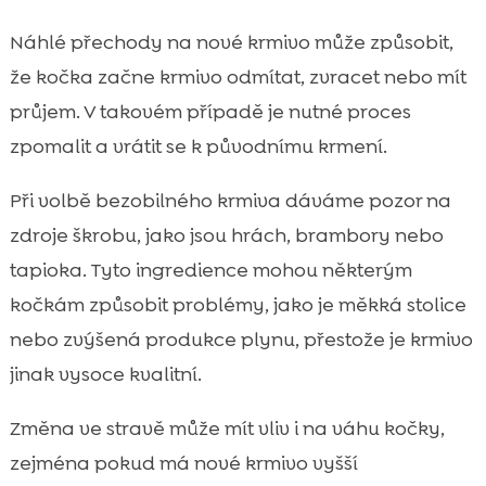
Náhlé přechody na nové krmivo může způsobit,
že kočka začne krmivo odmítat, zvracet nebo mít
průjem. V takovém případě je nutné proces
zpomalit a vrátit se k původnímu krmení.
Při volbě bezobilného krmiva dáváme pozor na
zdroje škrobu, jako jsou hrách, brambory nebo
tapioka. Tyto ingredience mohou některým
kočkám způsobit problémy, jako je měkká stolice
nebo zvýšená produkce plynu, přestože je krmivo
jinak vysoce kvalitní.
Změna ve stravě může mít vliv i na váhu kočky,
zejména pokud má nové krmivo vyšší