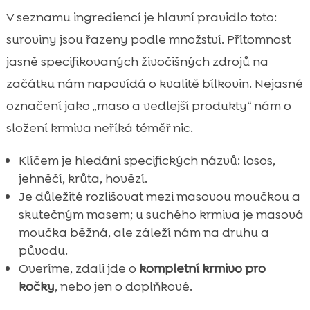
V seznamu ingrediencí je hlavní pravidlo toto:
suroviny jsou řazeny podle množství. Přítomnost
jasně specifikovaných živočišných zdrojů na
začátku nám napovídá o kvalitě bílkovin. Nejasné
označení jako „maso a vedlejší produkty“ nám o
složení krmiva neříká téměř nic.
Klíčem je hledání specifických názvů: losos,
jehněčí, krůta, hovězí.
Je důležité rozlišovat mezi masovou moučkou a
skutečným masem; u suchého krmiva je masová
moučka běžná, ale záleží nám na druhu a
původu.
Overíme, zdali jde o
kompletní krmivo pro
kočky
, nebo jen o doplňkové.