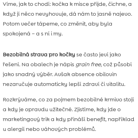
Co znamená bezobilná strava u koček a
Víme, jak to chodí: kočka k misce přijde, čichne, a

proč se o ní tolik mluví
když jí něco nevyhovuje, dá nám to jasně najevo.
Pro koho je bezobilná strava vhodná a kdy

Potom večer tápeme, co změnit, aby byla
může dávat největší smysl
spokojená – a s ní i my.
bezobilné krmivo pro kočky: hlavní výhody,

které obvykle sledujeme
Bezobilná strava pro kočky
se často jeví jako
Možná rizika a na co si dát pozor při

řešení. Na obalech je nápis
grain free
, což působí
přechodu na bezobilné krmení
Alergie a intolerance: jak poznáme
jako snadný výběr. Avšak absence obilovin

problém a co s tím
nezaručuje automaticky lepší zdraví či vitalitu.
Složení na etiketě: jak číst recepturu bez

Rozkrýváme, co za pojmem bezobilné krmivo stojí
marketingových triků
Bezobilné neznamená bez sacharidů: kde
a kdy je opravdu užitečné. Zjistíme, kdy jde o

se berou a kolik jich je „akorát“
marketingový trik a kdy přináší benefit, například
Suché vs. mokré bezobilné krmivo: co

u alergií nebo váhových problémů.
vybrat podle životního stylu kočky