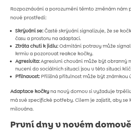
Rozpoznávání a porozumění těmto změnám nám p
nové prostředí:
Skrývání se:
Časté skrývání signalizuje, že se kočk
času a prostoru na adaptaci.
Ztráta chuti k jídlu:
Odmítání potravy může signali
krmiv a pozorovat reakce kočky.
Agresivita:
Agresivní chování může být obranný 
nucení do sociálních situací jsou v této situaci klí
Přilnavost:
Přílišná přítulnost může být známkou ú
Adaptace kočky
na nový domov si vyžaduje trpěliv
má své specifické potřeby. Cílem je zajistit, aby 
milována.
První dny v novém domov