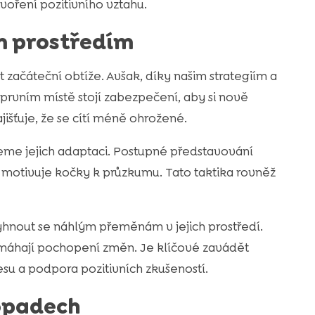
voření pozitivního vztahu.
m prostředím
ačáteční obtíže. Avšak, díky našim strategiím a
 prvním místě stojí zabezpečení, aby si nově
ajišťuje, že se cítí méně ohrožené.
me jejich adaptaci. Postupné představování
, motivuje kočky k průzkumu. Tato taktika rovněž
vyhnout se náhlým přeměnám v jejich prostředí.
pomáhají pochopení změn. Je klíčové zavádět
esu a podpora pozitivních zkušeností.
dopadech