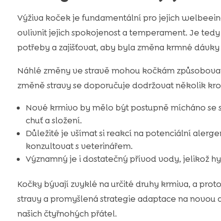
Výživa koček je fundamentální pro jejich welbeein
ovlivnit jejich spokojenost a temperament. Je tedy
potřeby a zajišťovat, aby byla změna krmné dávky 
Náhlé změny ve stravě mohou kočkám způsobovat za
změně stravy se doporučuje dodržovat několik kro
Nové krmivo by mělo být postupně mícháno se s
chuť a složení.
Důležité je všímat si reakcí na potenciální aler
konzultovat s veterinářem.
Významný je i dostatečný přívod vody, jelikož hy
Kočky bývají zvyklé na určité druhy krmiva, a prot
stravy a promyšlená strategie adaptace na novou di
našich čtyřnohých přátel.