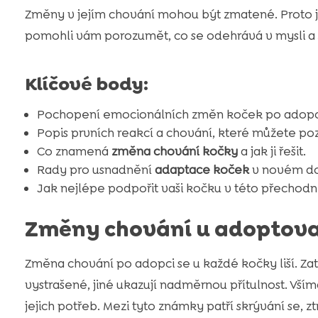
Změny v jejím chování mohou být zmatené. Proto
pomohli vám porozumět, co se odehrává v mysli a
Klíčové body:
Pochopení emocionálních změn koček po adopci 
Popis prvních reakcí a chování, které můžete po
Co znamená
změna chování kočky
a jak ji řešit.
Rady pro usnadnění
adaptace koček
v novém d
Jak nejlépe podpořit vaši kočku v této přechodné
Změny chování u adoptov
Změna chování po adopci se u každé kočky liší. Za
vystrašené, jiné ukazují nadměrnou přítulnost. Vší
jejich potřeb. Mezi tyto známky patří skrývání se, zt