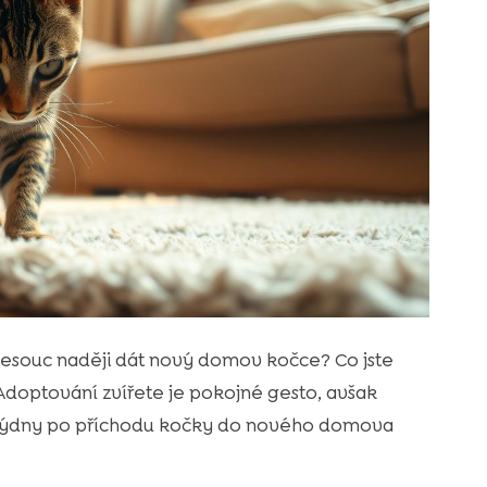
 nesouc naději dát nový domov kočce? Co jste
 Adoptování zvířete je pokojné gesto, avšak
í týdny po příchodu kočky do nového domova