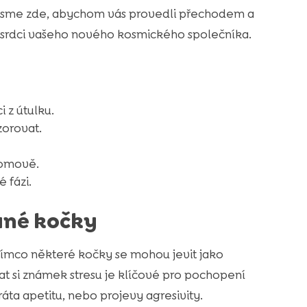
 jsme zde, abychom vás provedli přechodem a
 srdci vašeho nového kosmického společníka.
z útulku.
zorovat.
omově.
 fázi.
ané kočky
tímco některé kočky se mohou jevit jako
mat si známek stresu je klíčové pro pochopení
ráta apetitu, nebo projevy agresivity.