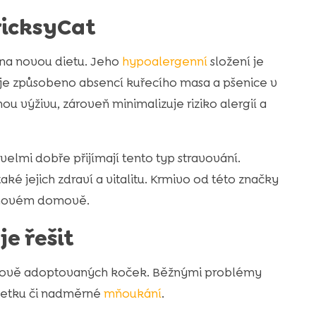
ricksyCat
 na novou dietu. Jeho
hypoalergenní
složení je
o je způsobeno absencí kuřecího masa a pšenice v
u výživu, zároveň minimalizuje riziko alergií a
velmi dobře přijímají tento typ stravování.
aké jejich zdraví a vitalitu. Krmivo od této značky
 v novém domově.
e řešit
u nově adoptovaných koček. Běžnými problémy
ajetku či nadměrné
mňoukání
.