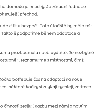
o domova je kritický. Je zásadní řádně se
jplynulejší přechod.
ude cítit v bezpečí. Toto útočiště by mělo mít
u. Takto ji podpoříme během adaptace a
 sama prozkoumala nové bydliště. Je nezbytné
Postupně ji seznamujme s místnostmi, čímž
. Kočka potřebuje čas na adaptaci na nové
ince, některé kočky si zvykají rychleji, zatímco
to činnosti zesilují vazbu mezi námi a novým