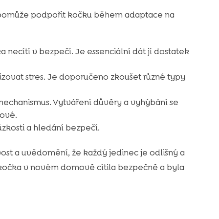
omůže podpořit kočku během adaptace na
a necítí v bezpečí. Je essenciální dát jí dostatek
zovat stres. Je doporučeno zkoušet různé typy
mechanismus. Vytváření důvěry a vyhýbání se
čové.
zkosti a hledání bezpečí.
ost a uvědomění, že každý jedinec je odlišný a
se kočka v novém domově cítila bezpečně a byla
ě