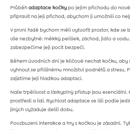
Průběh
adaptace kočky
po jejím příchodu do novéh
připravit na její příchod, abychom jí umožnili co ne
V první řadě bychom měli vytvořit prostor, kde se b
vše nezbytné: měkký pelíšek, záchod, jídlo a vod
zabezpečíme její pocit bezpečí.
Během úvodních dní je klíčové nechat kočku, aby
vyhnout se přílišnému množství podnětů a stresu. 
zajistíme její hladkou adaptaci.
Naše trpělivost a láskyplný přístup jsou esenciální
prostředí a lidi. Rychlost adaptace se liší podle jed
jiných vyžaduje delší dobu.
Povzbuzení interakce a hry s kočkou je zásadní. Ty