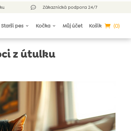
rku
Zákaznická podpora 24/7

(0)
Starší pes
Kočka
Můj účet
Košík
ci z útulku