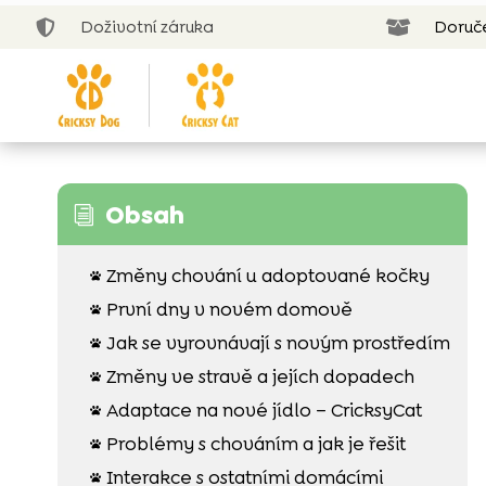
Doživotní záruka
Doruč


Obsah
i
Změny chování u adoptované kočky

První dny v novém domově

Jak se vyrovnávají s novým prostředím

Změny ve stravě a jejích dopadech

Adaptace na nové jídlo – CricksyCat

Problémy s chováním a jak je řešit

Interakce s ostatními domácími
