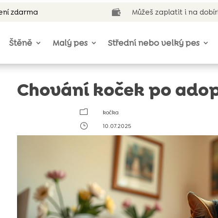
ení zdarma
Můžeš zaplatit i na dobí

Štěně
Malý pes
Střední nebo velký pes
Chování koček po adop
m
kočka
}
10.07.2025