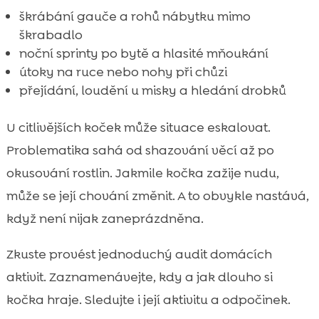
škrábání gauče a rohů nábytku mimo
škrabadlo
noční sprinty po bytě a hlasité mňoukání
útoky na ruce nebo nohy při chůzi
přejídání, loudění u misky a hledání drobků
U citlivějších koček může situace eskalovat.
Problematika sahá od shazování věcí až po
okusování rostlin. Jakmile kočka zažije nudu,
může se její chování změnit. A to obvykle nastává,
když není nijak zaneprázdněna.
Zkuste provést jednoduchý audit domácích
aktivit. Zaznamenávejte, kdy a jak dlouho si
kočka hraje. Sledujte i její aktivitu a odpočinek.