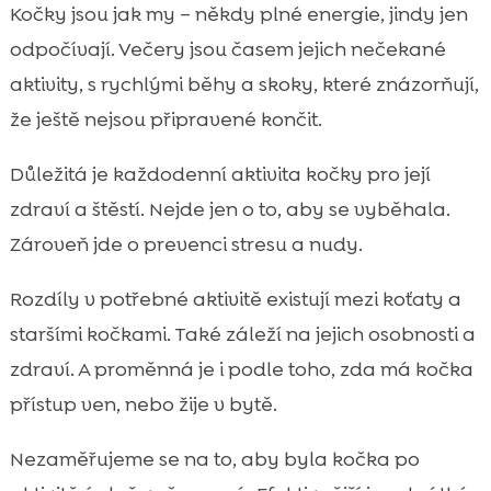
Proč je pohyb pro kočku klíčový pro zdraví
Kočky jsou jak my – někdy plné energie, jindy jen

a pohodu
odpočívají. Večery jsou časem jejich nečekané
denní potřeba pohybu kočky a jak ji

aktivity, s rychlými běhy a skoky, které znázorňují,
správně odhadnout
že ještě nejsou připravené končit.
Co ovlivňuje aktivitu kočky během dne

Ideální denní režim: jak pohyb přirozeně
Důležitá je každodenní aktivita kočky pro její

zařadíme do rutiny
zdraví a štěstí. Nejde jen o to, aby se vyběhala.
Hry, které spolehlivě rozproudí kočičí

Zároveň jde o prevenci stresu a nudy.
energii
Interaktivní hračky a enrichment pro
Rozdíly v potřebné aktivitě existují mezi koťaty a

bytové kočky
staršími kočkami. Také záleží na jejich osobnosti a
Trénink kočky a učení triků jako forma

zdraví. A proměnná je i podle toho, zda má kočka
pohybu
přístup ven, nebo žije v bytě.
Procházky na postroji a bezpečný pohyb

venku
Nezaměřujeme se na to, aby byla kočka po
Jak poznáme, že kočka nemá dost pohybu
