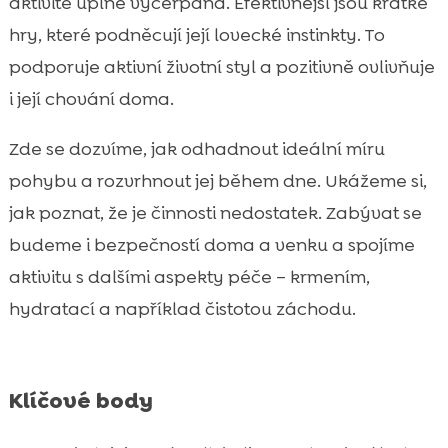
aktivitě úplně vyčerpaná. Efektivnější jsou krátké
Bezpečnost při hraní: na co si dát pozor

hry, které podněcují její lovecké instinkty. To
doma i venku
podporuje aktivní životní styl a pozitivně ovlivňuje
Pohyb, výživa a hydratace: jak to spolu

i její chování doma.
souvisí
CricksyCat krmivo jako podpora aktivního

Zde se dozvíme, jak odhadnout ideální míru
a zdravého života kočky
pohybu a rozvrhnout jej během dne. Ukážeme si,
Purrfect Life stelivo: čistý záchod jako

jak poznat, že je činnosti nedostatek. Zabývat se
základ pohody a přirozeného pohybu
budeme i bezpečností doma a venku a spojíme
Závěr

aktivitu s dalšími aspekty péče – krmením,
FAQ

hydratací a například čistotou záchodu.
Klíčové body