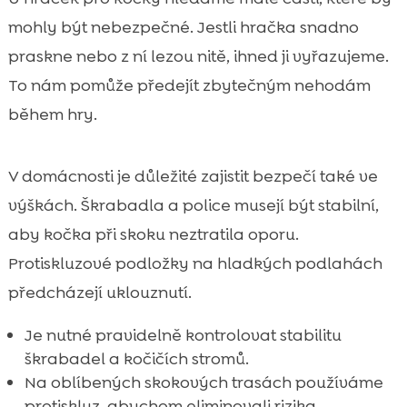
mohly být nebezpečné. Jestli hračka snadno
praskne nebo z ní lezou nitě, ihned ji vyřazujeme.
To nám pomůže předejít zbytečným nehodám
během hry.
V domácnosti je důležité zajistit bezpečí také ve
výškách. Škrabadla a police musejí být stabilní,
aby kočka při skoku neztratila oporu.
Protiskluzové podložky na hladkých podlahách
předcházejí uklouznutí.
Je nutné pravidelně kontrolovat stabilitu
škrabadel a kočičích stromů.
Na oblíbených skokových trasách používáme
protiskluz, abychom eliminovali rizika.