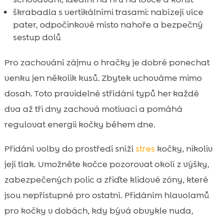
škrabadla s vertikálními trasami: nabízejí více
pater, odpočinkové místo nahoře a bezpečný
sestup dolů
Pro zachování zájmu o hračky je dobré ponechat
venku jen několik kusů. Zbytek uchováme mimo
dosah. Toto pravidelné střídání typů her každé
dva až tři dny zachová motivaci a pomáhá
regulovat energii kočky během dne.
Přidání volby do prostředí sníží
stres
kočky, nikoliv
její tlak. Umožněte kočce pozorovat okolí z výšky,
zabezpečených polic a zřiďte klidové zóny, které
jsou nepřístupné pro ostatní. Přidáním hlavolamů
pro kočky v dobách, kdy bývá obvykle nuda,