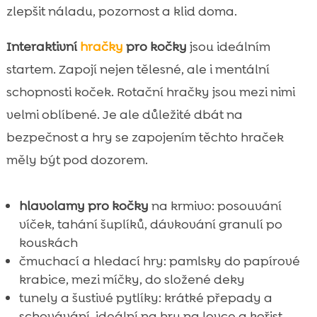
zlepšit náladu, pozornost a klid doma.
Interaktivní
hračky
pro kočky
jsou ideálním
startem. Zapojí nejen tělesné, ale i mentální
schopnosti koček. Rotační hračky jsou mezi nimi
velmi oblíbené. Je ale důležité dbát na
bezpečnost a hry se zapojením těchto hraček
měly být pod dozorem.
hlavolamy pro kočky
na krmivo: posouvání
víček, tahání šuplíků, dávkování granulí po
kouskách
čmuchací a hledací hry: pamlsky do papírové
krabice, mezi míčky, do složené deky
tunely a šustivé pytlíky: krátké přepady a
schovávání, ideální na hru na lovce a kořist