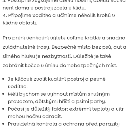
Postupně zvyšujeme délku nošení, dokud kočka
není doma v postroji zcela v klidu.
Připojíme vodítko a učiníme několik kroků v
klidné oblasti.
Pro první venkovní výlety volíme krátké a snadno
zvládnutelné trasy. Bezpečné místo bez psů, aut a
silného hluku je nezbytností. Důležité je také
zabránit kočce v úniku do nebezpečných míst.
Je klíčové zvolit kvalitní postroj a pevné
vodítko.
Měli bychom se vyhnout místům s rušným
provozem, dětskými hřišti a psími parky.
Počasí je důležitý faktor: extrémní teploty a vítr
mohou kočku odradit.
Pravidelná kontrola a ochrana před parazity