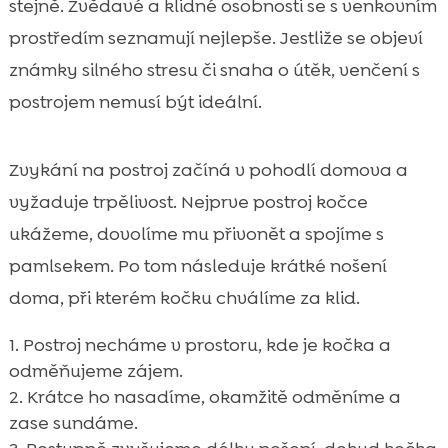
stejně. Zvědavé a klidné osobnosti se s venkovním
prostředím seznamují nejlepše. Jestliže se objeví
známky silného stresu či snaha o útěk, venčení s
postrojem nemusí být ideální.
Zvykání na postroj začíná v pohodlí domova a
vyžaduje trpělivost. Nejprve postroj kočce
ukážeme, dovolíme mu přivonět a spojíme s
pamlsekem. Po tom následuje krátké nošení
doma, při kterém kočku chválíme za klid.
Postroj necháme v prostoru, kde je kočka a
odměňujeme zájem.
Krátce ho nasadíme, okamžitě odměníme a
zase sundáme.