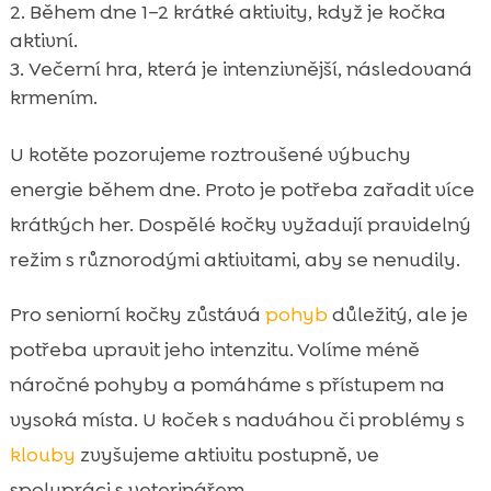
Během dne 1–2 krátké aktivity, když je kočka
aktivní.
Večerní hra, která je intenzivnější, následovaná
krmením.
U kotěte pozorujeme roztroušené výbuchy
energie během dne. Proto je potřeba zařadit více
krátkých her. Dospělé kočky vyžadují pravidelný
režim s různorodými aktivitami, aby se nenudily.
Pro seniorní kočky zůstává
pohyb
důležitý, ale je
potřeba upravit jeho intenzitu. Volíme méně
náročné pohyby a pomáháme s přístupem na
vysoká místa. U koček s nadváhou či problémy s
klouby
zvyšujeme aktivitu postupně, ve
spolupráci s veterinářem.