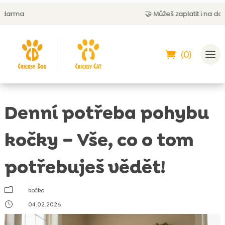
🤝
Můžeš zaplatit i na dobírku
(0)
Denní potřeba pohybu
kočky – Vše, co o tom
potřebuješ vědět!
m
kočka
}
04.02.2026