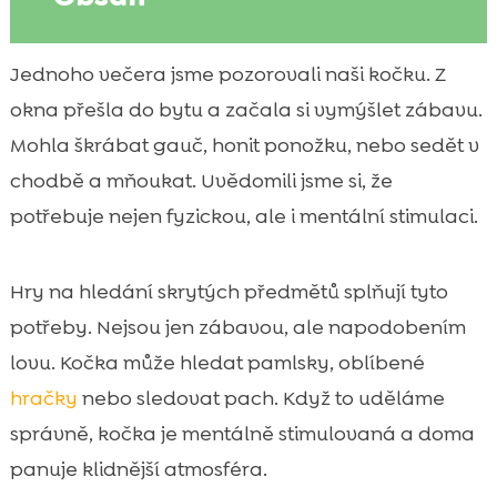
Co jsou hry na hledání skrytých předmětů
Jednoho večera jsme pozorovali naši kočku. Z

a proč kočky tolik baví
okna přešla do bytu a začala si vymýšlet zábavu.
Přínosy pro zdraví a psychiku: mentální

Mohla škrábat gauč, honit ponožku, nebo sedět v
stimulace, nuda a stres
chodbě a mňoukat. Uvědomili jsme si, že
hry na hledání skrytých předmětů pro

potřebuje nejen fyzickou, ale i mentální stimulaci.
kočky
Bezpečnost na prvním místě: co schovávat

Hry na hledání skrytých předmětů splňují tyto
a čemu se vyhnout
Jak začít doma: jednoduché hry pro úplné
potřeby. Nejsou jen zábavou, ale napodobením

začátečníky
lovu. Kočka může hledat pamlsky, oblíbené
DIY hlavolamy a šňupací hry: zábava z

hračky
nebo sledovat pach. Když to uděláme
toho, co už máme doma
správně, kočka je mentálně stimulovaná a doma
Interaktivní hračky a puzzle feeder: jak

panuje klidnější atmosféra.
vybírat a na co si dát pozor