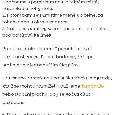
Začneme s pamlskem na viditelném místě,
například u nohy stolu.
Potom pamlsky umístíme méně viditelně, za
rohem nebo u okraje koberce.
Nakonec pamlsky schováme úplně, například
pod papírový kelímek.
Pravidlo „teplé–studené“ pomáhá udržet
pozornost kočky. Pokud bademe, že tápe,
vrátíme se k jednodušším úkrytům.
Hru činíme zaměřenou na výšku. Kočky mají rády,
když se mohou rozhlížet. Použijeme
škrabadlo
nebo stabilní plochu, aby se kočka cítila
bezpečně.
Dáme jedno místo na zem, druhé ve výši kočičí