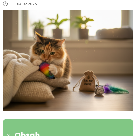
}
04.02.2026
Obsah
3