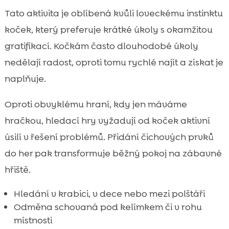
Tato aktivita je oblíbená kvůli loveckému instinktu
koček, který preferuje krátké úkoly s okamžitou
gratifikací. Kočkám často dlouhodobé úkoly
nedělají radost, oproti tomu rychlé najít a získat je
naplňuje.
Oproti obvyklému hraní, kdy jen máváme
hračkou, hledací hry vyžadují od koček aktivní
úsilí v řešení problémů. Přidání čichových prvků
do her pak transformuje běžný pokoj na zábavné
hřiště.
Hledání v krabici, v dece nebo mezi polštáři
Odměna schovaná pod kelímkem či v rohu
místnosti