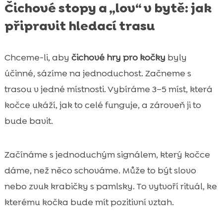
Čichové stopy a „lov“ v bytě: jak
připravit hledací trasu
Chceme-li, aby
čichové hry pro kočky
byly
účinné, sázíme na jednoduchost. Začneme s
trasou v jedné místnosti. Vybíráme 3–5 míst, která
kočce ukáží, jak to celé funguje, a zároveň ji to
bude bavit.
Začínáme s jednoduchým signálem, který kočce
dáme, než něco schováme. Může to být slovo
nebo zvuk krabičky s pamlsky. To vytvoří rituál, ke
kterému kočka bude mít pozitivní vztah.