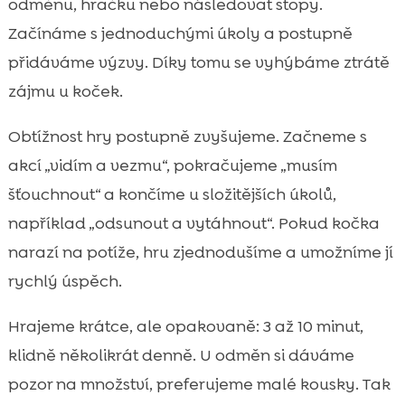
odměnu, hračku nebo následovat stopy.
Začínáme s jednoduchými úkoly a postupně
přidáváme výzvy. Díky tomu se vyhýbáme ztrátě
zájmu u koček.
Obtížnost hry postupně zvyšujeme. Začneme s
akcí „vidím a vezmu“, pokračujeme „musím
šťouchnout“ a končíme u složitějších úkolů,
například „odsunout a vytáhnout“. Pokud kočka
narazí na potíže, hru zjednodušíme a umožníme jí
rychlý úspěch.
Hrajeme krátce, ale opakovaně: 3 až 10 minut,
klidně několikrát denně. U odměn si dáváme
pozor na množství, preferujeme malé kousky. Tak