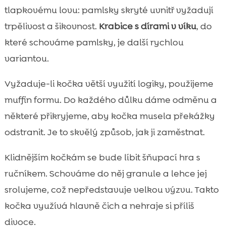
tlapkovému lovu: pamlsky skryté uvnitř vyžadují
trpělivost a šikovnost.
Krabice s dírami v víku
, do
které schováme pamlsky, je další rychlou
variantou.
Vyžaduje-li kočka větší využití logiky, použijeme
muffin formu. Do každého důlku dáme odměnu a
některé přikryjeme, aby kočka musela překážky
odstranit. Je to skvělý způsob, jak ji zaměstnat.
Klidnějším kočkám se bude líbit šňupací hra s
ručníkem. Schováme do něj granule a lehce jej
srolujeme, což nepředstavuje velkou výzvu. Takto
kočka využívá hlavně čich a nehraje si příliš
divoce.