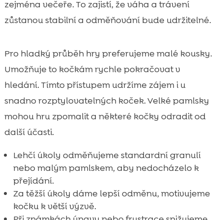
zejména večeře. To zajistí, že váha a trávení
zůstanou stabilní a odměňování bude udržitelné.
Pro hladký průběh hry preferujeme malé kousky.
Umožňuje to kočkám rychle pokračovat v
hledání. Tímto přístupem udržíme zájem i u
snadno rozptylovatelných koček. Velké pamlsky
mohou hru zpomalit a některé kočky odradit od
další účasti.
Lehčí úkoly odměňujeme standardní granulí
nebo malým pamlskem, aby nedocházelo k
přejídání.
Za těžší úkoly dáme lepší odměnu, motivujeme
kočku k větší výzvě.
Při známkách únavy nebo frustrace snižujeme