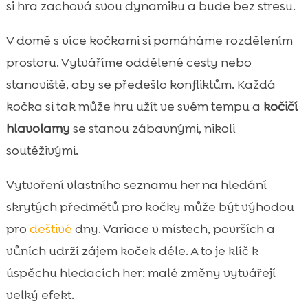
si hra zachová svou dynamiku a bude bez stresu.
V domě s více kočkami si pomáháme rozdělením
prostoru. Vytváříme oddělené cesty nebo
stanoviště, aby se předešlo konfliktům. Každá
kočka si tak může hru užít ve svém tempu a
kočičí
hlavolamy
se stanou zábavnými, nikoli
soutěživými.
Vytvoření vlastního seznamu her na hledání
skrytých předmětů pro kočky může být výhodou
pro
deštivé
dny. Variace v místech, površích a
vůních udrží zájem koček déle. A to je klíč k
úspěchu hledacích her: malé změny vytvářejí
velký efekt.