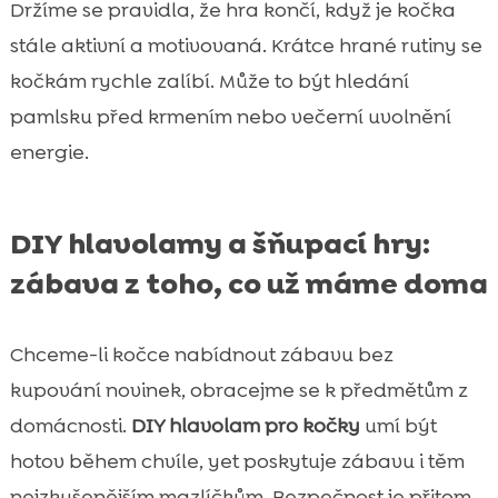
Držíme se pravidla, že hra končí, když je kočka
stále aktivní a motivovaná. Krátce hrané rutiny se
kočkám rychle zalíbí. Může to být hledání
pamlsku před krmením nebo večerní uvolnění
energie.
DIY hlavolamy a šňupací hry:
zábava z toho, co už máme doma
Chceme-li kočce nabídnout zábavu bez
kupování novinek, obracejme se k předmětům z
domácnosti.
DIY hlavolam pro kočky
umí být
hotov během chvíle, yet poskytuje zábavu i těm
nejzkušenějším mazlíčkům. Bezpečnost je přitom