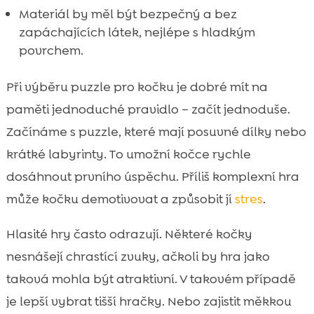
Materiál by měl být bezpečný a bez
zapáchajících látek, nejlépe s hladkým
povrchem.
Při výběru puzzle pro kočku je dobré mít na
paměti jednoduché pravidlo – začít jednoduše.
Začínáme s puzzle, které mají posuvné dílky nebo
krátké labyrinty. To umožní kočce rychle
dosáhnout prvního úspěchu. Příliš komplexní hra
může kočku demotivovat a způsobit jí
stres
.
Hlasité hry často odrazují. Některé kočky
nesnášejí chrastící zvuky, ačkoli by hra jako
taková mohla být atraktivní. V takovém případě
je lepší vybrat tišší hračky. Nebo zajistit měkkou