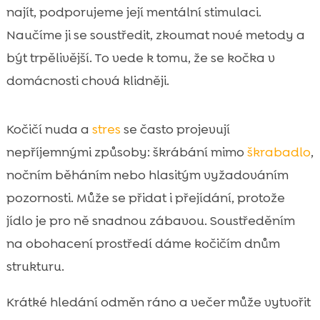
najít, podporujeme její mentální stimulaci.
Naučíme ji se soustředit, zkoumat nové metody a
být trpělivější. To vede k tomu, že se kočka v
domácnosti chová klidněji.
Kočičí nuda a
stres
se často projevují
nepříjemnými způsoby: škrábání mimo
škrabadlo
,
nočním běháním nebo hlasitým vyžadováním
pozornosti. Může se přidat i přejídání, protože
jídlo je pro ně snadnou zábavou. Soustředěním
na obohacení prostředí dáme kočičím dnům
strukturu.
Krátké hledání odměn ráno a večer může vytvořit