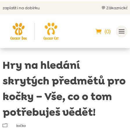
írku
💬 Zákaznická podpora 24/7
(0)
Hry na hledání
skrytých předmětů pro
kočky – Vše, co o tom
potřebuješ vědět!
m
kočka