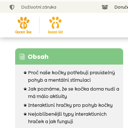
Doživotní záruka
Doruč


Obsah
i
Proč naše kočky potřebují pravidelný

pohyb a mentální stimulaci
Jak poznáme, že se kočka doma nudí a

má málo aktivity
Interaktivní hračky pro pohyb kočky

Nejoblíbenější typy interaktivních

hraček a jak fungují