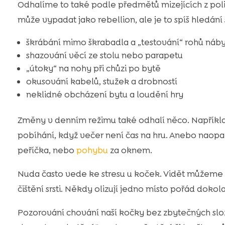
Odhalíme to také podle předmětů mizejících z polic
může vypadat jako rebellion, ale je to spíš hledání
škrábání mimo škrabadla a „testování“ rohů náb
shazování věcí ze stolu nebo parapetu
„útoky“ na nohy při chůzi po bytě
okusování kabelů, stužek a drobností
neklidné obcházení bytu a loudění hry
Změny v denním režimu také odhalí něco. Například n
pobíhání, když večer není čas na hru. Anebo naopa
peříčka, nebo
pohybu
za oknem.
Nuda často vede ke stresu u koček. Vidět můžeme p
čištění srsti. Někdy olizují jedno místo pořád dokola
Pozorování chování naší kočky bez zbytečných slož