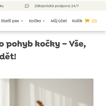
rku
Zákaznická podpora 24/7

(0)
Starší pes
Kočka
Můj účet
Košík
o pohyb kočky – Vše,
dět!