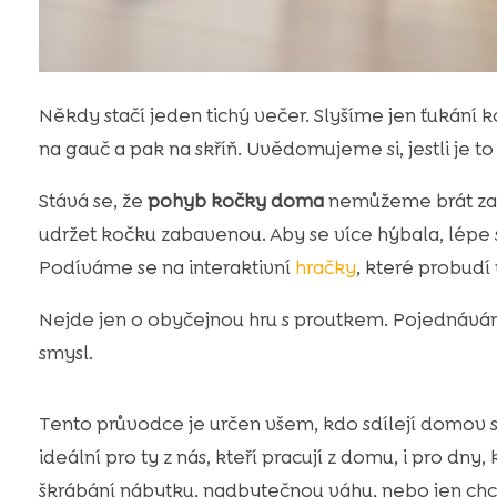
Někdy stačí jeden tichý večer. Slyšíme jen ťukání
na gauč a pak na skříň. Uvědomujeme si, jestli je to
Stává se, že
pohyb kočky doma
nemůžeme brát za 
udržet kočku zabavenou. Aby se více hýbala, lépe so
Podíváme se na interaktivní
hračky
, které probudí 
Nejde jen o obyčejnou hru s proutkem. Pojednává
smysl.
Tento průvodce je určen všem, kdo sdílejí domov s
ideální pro ty z nás, kteří pracují z domu, i pro dny
škrábání nábytku, nadbytečnou váhu, nebo jen chc