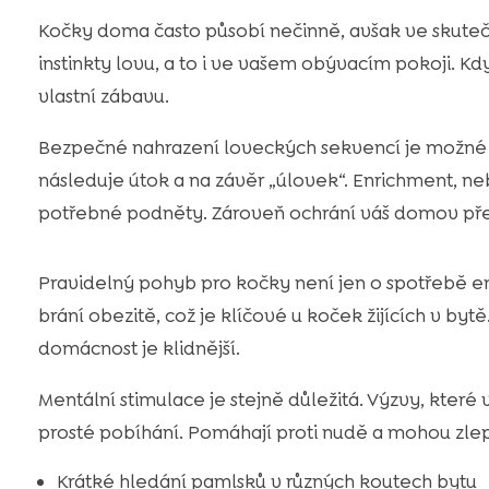
Kočky doma často působí nečinně, avšak ve skutečn
instinkty lovu, a to i ve vašem obývacím pokoji. K
vlastní zábavu.
Bezpečné nahrazení loveckých sekvencí je možné s
následuje útok a na závěr „úlovek“. Enrichment, n
potřebné podněty. Zároveň ochrání váš domov př
Pravidelný pohyb pro kočky není jen o spotřebě ener
brání obezitě, což je klíčové u koček žijících v bytě
domácnost je klidnější.
Mentální stimulace je stejně důležitá. Výzvy, které 
prosté pobíhání. Pomáhají proti nudě a mohou zlepš
Krátké hledání pamlsků v různých koutech bytu