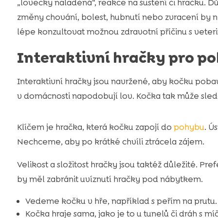
„lovecky naladěná“, reakce na šustění či hračku. Důle
změny chování, bolest, hubnutí nebo zvracení by 
lépe konzultovat možnou zdravotní příčinu s veter
Interaktivní hračky pro p
Interaktivní hračky jsou navržené, aby kočku pob
v domácnosti napodobují lov. Kočka tak může sledov
Klíčem je hračka, která kočku zapojí do
pohybu
. Ú
Nechceme, aby po krátké chvíli ztrácela zájem.
Velikost a složitost hračky jsou taktéž důležité. P
by měl zabránit uvíznutí hračky pod nábytkem.
Vedeme kočku v hře, například s peřím na prutu.
Kočka hraje sama, jako je to u tunelů či dráh s m