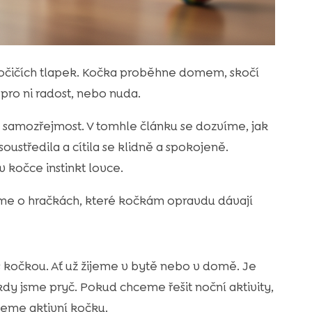
 kočičích tlapek. Kočka proběhne domem, skočí
 pro ni radost, nebo nuda.
samozřejmost. V tomhle článku se dozvíme, jak
ustředila a cítila se klidně a spokojeně.
v kočce instinkt lovce.
me o hračkách, které kočkám opravdu dávají
 kočkou. Ať už žijeme v bytě nebo v domě. Je
, kdy jsme pryč. Pokud chceme řešit noční aktivity,
eme aktivní kočku.