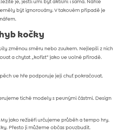
žité je, jestli umí být aktivní i sama. Náhlé
neměly být ignorovány. V takovém případě je
inářem.
ohyb kočky
avily změnou směru nebo zvukem. Nejlepší z nich
at a chytat „kořist“ jako ve volné přírodě.
spěch ve hře podporuje její chuť pokračovat.
referujeme tiché modely s pevnými částmi. Design
 My jako režiséři určujeme průběh a tempo hry.
íčky. Přesto ji můžeme občas povzbudit.