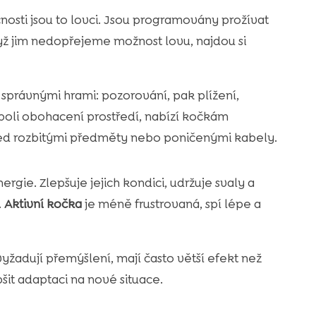
osti jsou to lovci. Jsou programovány prožívat
dyž jim nedopřejeme možnost lovu, najdou si
právnými hrami: pozorování, pak plížení,
eboli obohacení prostředí, nabízí kočkám
ed rozbitými předměty nebo poničenými kabely.
gie. Zlepšuje jejich kondici, udržuje svaly a
.
Aktivní kočka
je méně frustrovaná, spí lépe a
vyžadují přemýšlení, mají často větší efekt než
it adaptaci na nové situace.