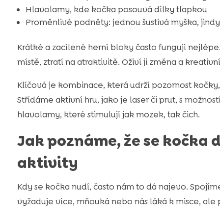
Hlavolamy, kde kočka posouvá dílky tlapkou
Proměnlivé podněty: jednou šustivá myška, jindy
Krátké a zacílené herní bloky často fungují nejlépe
místě, ztratí na atraktivitě. Oživí ji změna a kreativn
Klíčová je kombinace, která udrží pozornost kočky,
Střídáme aktivní hru, jako je laser či prut, s mož
hlavolamy, které stimulují jak mozek, tak čich.
Jak poznáme, že se kočka 
aktivity
Kdy se kočka nudí, často nám to dá najevo. Spojíme 
vyžaduje více, mňouká nebo nás láká k misce, ale