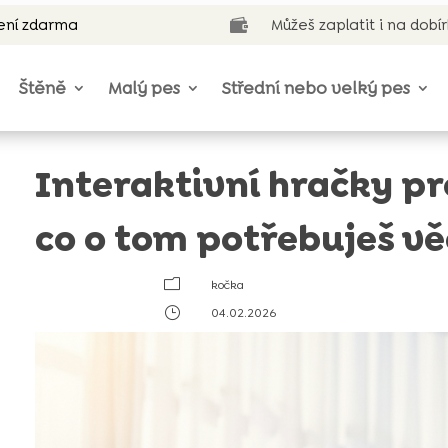
ení zdarma
Můžeš zaplatit i na dobí

Štěně
Malý pes
Střední nebo velký pes
Interaktivní hračky pr
co o tom potřebuješ vě
m
kočka
}
04.02.2026