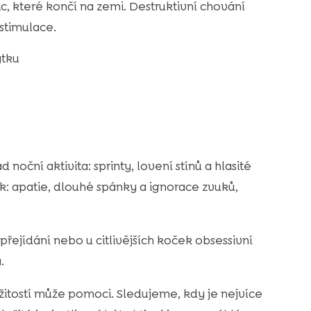
, které končí na zemi. Destruktivní chování
 stimulace.
ytku
oční aktivita: sprinty, lovení stínů a hlasité
k: apatie, dlouhé spánky a ignorace zvuků,
řejídání nebo u citlivějších koček obsessivní
.
itostí může pomoci. Sledujeme, kdy je nejvíce