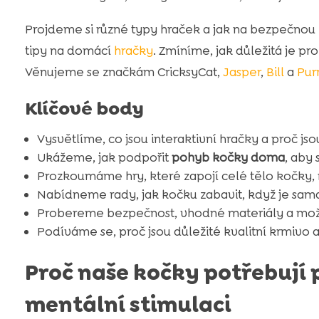
Projdeme si různé typy hraček a jak na bezpečnou
tipy na domácí
hračky
. Zmíníme, jak důležitá je pro
Věnujeme se značkám CricksyCat,
Jasper
,
Bill
a
Purr
Klíčové body
Vysvětlíme, co jsou interaktivní hračky a proč jso
Ukážeme, jak podpořit
pohyb kočky doma
, aby 
Prozkoumáme hry, které zapojí celé tělo kočky, 
Nabídneme rady, jak kočku zabavit, když je sa
Probereme bezpečnost, vhodné materiály a možná 
Podíváme se, proč jsou důležité kvalitní krmivo a
Proč naše kočky potřebují
mentální stimulaci