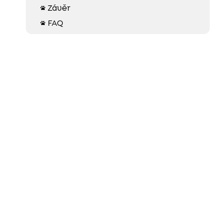
Závěr

FAQ
