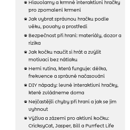
Hlavolamy a krmné interaktivní hračky

pro zpomalení krmení
Jak vybrat správnou hračku podle

věku, povahy a prostředí
Bezpečnost při hraní: materiály, dozor a

rizika
Jak kočku naučit si hrát a zvýšit

motivaci bez nátlaku
Herní rutina, která funguje: délka,

frekvence a správné načasování
DIY nápady: levné interaktivní hračky,

které zvládneme doma
Nejčastější chyby při hraní a jak se jim

vyhnout
Výživa a zázemí pro aktivní kočku:

CricksyCat, Jasper, Bill a Purrfect Life