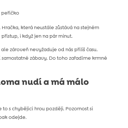
 peříčko
. Hračka, která neustále zůstává na stejném
í přístup, i když jen na pár minut.
 ale zároveň nevyžaduje od nás příliš času.
ností samostatné zábavy. Do toho zařadíme krmné
doma nudí a má málo
to s chybějící hrou později. Pozornost si
 pak odejde.