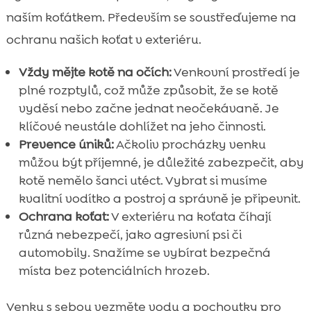
naším koťátkem. Především se soustřeďujeme na
ochranu našich koťat v exteriéru.
Vždy mějte kotě na očích:
Venkovní prostředí je
plné rozptylů, což může způsobit, že se kotě
vyděsí nebo začne jednat neočekávaně. Je
klíčové neustále dohlížet na jeho činnosti.
Prevence úniků:
Ačkoliv procházky venku
můžou být příjemné, je důležité zabezpečit, aby
kotě nemělo šanci utéct. Vybrat si musíme
kvalitní vodítko a postroj a správně je připevnit.
Ochrana koťat:
V exteriéru na koťata číhají
různá nebezpečí, jako agresivní psi či
automobily. Snažíme se vybírat bezpečná
místa bez potenciálních hrozeb.
Venku s sebou vezměte vodu a pochoutky pro