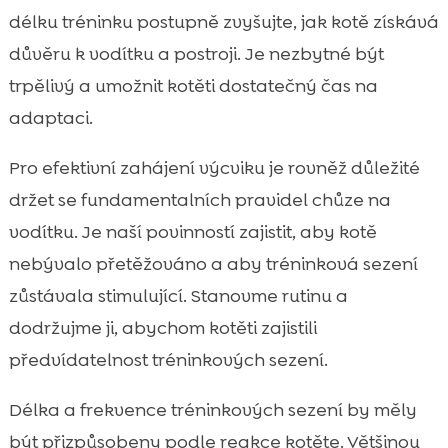
délku tréninku postupně zvyšujte, jak kotě získává
důvěru k vodítku a postroji. Je nezbytné být
trpělivý a umožnit kotěti dostatečný čas na
adaptaci.
Pro efektivní zahájení výcviku je rovněž důležité
držet se fundamentalních pravidel chůze na
vodítku. Je naší povinností zajistit, aby kotě
nebývalo přetěžováno a aby tréninková sezení
zůstávala stimulující. Stanovme rutinu a
dodržujme ji, abychom kotěti zajistili
předvídatelnost tréninkových sezení.
Délka a frekvence tréninkových sezení by měly
být přizpůsobeny podle reakce kotěte. Většinou