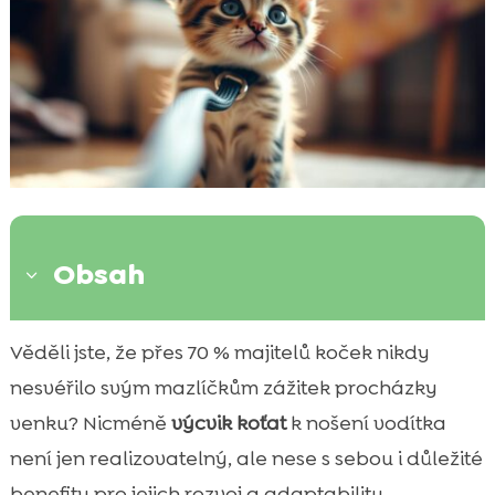
Obsah
3
Proč naučit kotě chodit na vodítku?
Věděli jste, že přes 70 % majitelů koček nikdy

Připrava na první kroky s vodítkem
nesvéřilo svým mazlíčkům zážitek procházky

Výběr správného vodítka a postroje
venku? Nicméně
výcvik koťat
k nošení vodítka

První seznámení kotěte s vodítkem a
není jen realizovatelný, ale nese s sebou i důležité

postrojem
benefity pro jejich rozvoj a adaptabilitu.