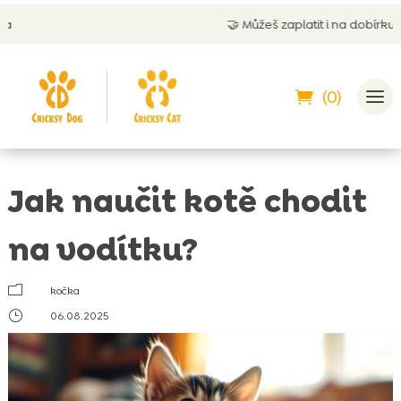
🤝
Můžeš zaplatit i na dobírku
(0)
Jak naučit kotě chodit
na vodítku?
m
kočka
}
06.08.2025