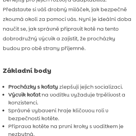
Trénink uvnitř domu

Představte si váš drobný miláček, jak bezpečně
Připrava kotěte na procházku venku

zkoumá okolí za pomoci vás. Nyní je ideální doba
První venkovní zkušenosti

naučit se, jak správně připravit kotě na tento
Kotě zvykání na vodítko

dobrodružný výcvik a zajistit, že procházky
Jak motivovat a odměňovat kotě

budou pro obě strany příjemné.
Potenciální problémy a jejich řešení

Bezpečnostní tipy pro venkovní procházky

Základní body
Produkty CricksyCat pro zdraví kotěte

Jak často chodit s kotětem na procházky

Procházky s koťaty
zlepšují jejich socializaci.
Závěr

Výcvik koťat
na vodítku vyžaduje trpělivost a
FAQ

konzistenci.
Správné vybavení hraje klíčovou roli v
bezpečnosti kotěte.
Příprava kotěte na první kroky s vodítkem je
nezbytná.