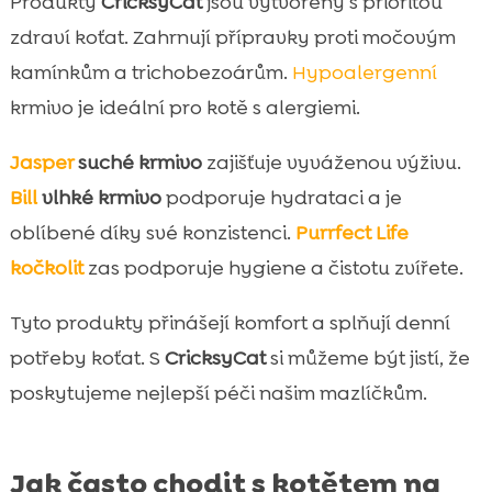
Produkty
CricksyCat
jsou vytvořeny s prioritou
zdraví koťat. Zahrnují přípravky proti močovým
kamínkům a trichobezoárům.
Hypoalergenní
krmivo je ideální pro kotě s alergiemi.
Jasper
suché krmivo
zajišťuje vyváženou výživu.
Bill
vlhké krmivo
podporuje hydrataci a je
oblíbené díky své konzistenci.
Purrfect Life
kočkolit
zas podporuje hygiene a čistotu zvířete.
Tyto produkty přinášejí komfort a splňují denní
potřeby koťat. S
CricksyCat
si můžeme být jistí, že
poskytujeme nejlepší péči našim mazlíčkům.
Jak často chodit s kotětem na