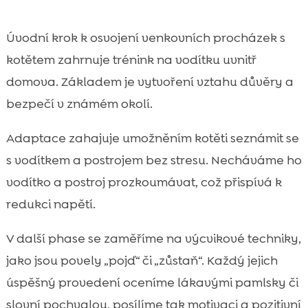
Úvodní krok k osvojení venkovních procházek s
kotětem zahrnuje trénink na vodítku uvnitř
domova. Základem je vytvoření vztahu důvěry a
bezpečí v známém okolí.
Adaptace zahajuje umožněním kotěti seznámit se
s vodítkem a postrojem bez stresu. Necháváme ho
vodítko a postroj prozkoumávat, což přispívá k
redukci napětí.
V další phase se zaměříme na výcvikové techniky,
jako jsou povely „pojď“ či „zůstaň“. Každý jejich
úspěšný provedení oceníme lákavými pamlsky či
slovní pochvalou, posílíme tak motivaci a pozitivní