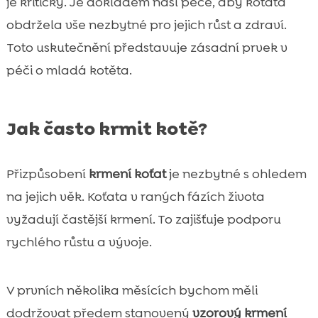
je kritický. Je dokladem naší péče, aby koťata
obdržela vše nezbytné pro jejich růst a zdraví.
Toto uskutečnění představuje zásadní prvek v
péči o mladá kotěta.
Jak často krmit kotě?
Přizpůsobení
krmení koťat
je nezbytné s ohledem
na jejich věk. Koťata v raných fázích života
vyžadují častější krmení. To zajišťuje podporu
rychlého růstu a vývoje.
V prvních několika měsících bychom měli
dodržovat předem stanovený
vzorový krmení