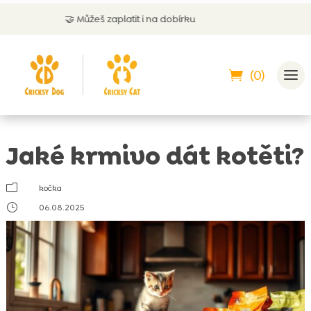

Můžeš zaplatit i na dobírku
💬 Zákaz
(0)
Jaké krmivo dát kotěti?
m
kočka
}
06.08.2025