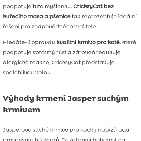
podporuje tuto myšlenku.
CricksyCat bez
kuřecího masa a pšenice
tak reprezentuje ideální
řešení pro zodpovědného majitele.
Hledáte-li opravdu
kvalitní krmivo pro kotě
, které
podporuje správný růst a zároveň redukuje
alergické reakce, CricksyCat představuje
spolehlivou volbu.
Výhody krmení Jasper suchým
krmivem
Jasperovo suché krmivo pro kočky nabízí řadu
prospěšných faktorů. Ty zahrnují bohatost na