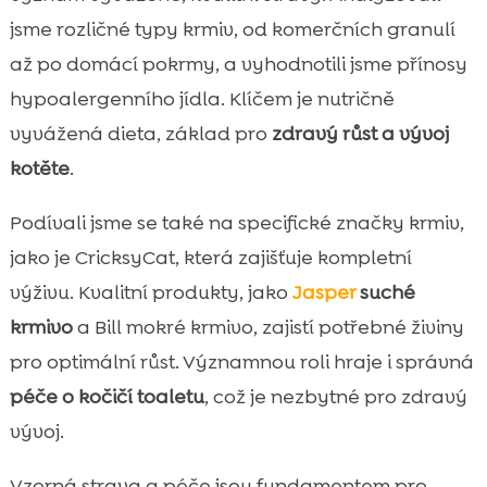
jsme rozličné typy krmiv, od komerčních granulí
až po domácí pokrmy, a vyhodnotili jsme přínosy
hypoalergenního jídla. Klíčem je nutričně
vyvážená dieta, základ pro
zdravý růst a vývoj
kotěte
.
Podívali jsme se také na specifické značky krmiv,
jako je CricksyCat, která zajišťuje kompletní
výživu. Kvalitní produkty, jako
Jasper
suché
krmivo
a Bill mokré krmivo, zajistí potřebné živiny
pro optimální růst. Významnou roli hraje i správná
péče o kočičí toaletu
, což je nezbytné pro zdravý
vývoj.
Vzorná strava a péče jsou fundamentem pro