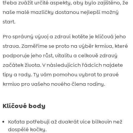
třeba zvážit určité aspekty, aby bylo zajištěno, že
Hypoalergenní krmivo: Kdy a proč ho zvolit

naše malé mazlíčky dostanou nejlepší možný
Představení CricksyCat krmiva

start.
Výhody krmení Jasper suchým krmivem

Bill mokré krmivo: Ideální volba pro mladé
Pro správný vývoj a zdraví kotěte je klíčová jeho

kočky
strava. Zaměříme se proto na výběr krmiva, které
Důležitost správné péče o toaletu kotěte

podporuje jeho růst, vitalitu a celkově zdravý
Jak zavést nové krmivo do stravy kotěte

začátek života. V následujících řádcích najdete
Závěr

tipy a rady. Ty vám pomohou vybrat to pravé
FAQ

krmivo pro vašeho nového člena rodiny.
Klíčové body
Koťata potřebují až dvakrát více bílkovin než
dospělé kočky.