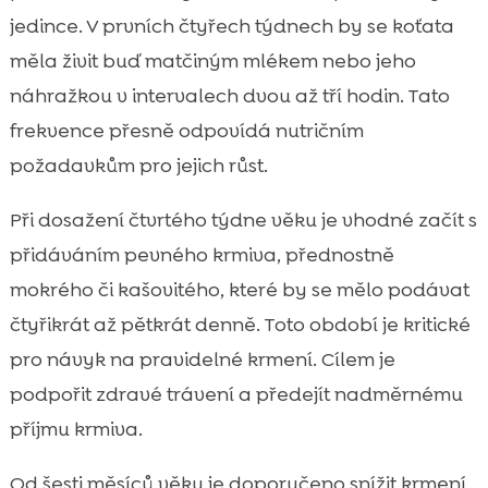
jedince. V prvních čtyřech týdnech by se koťata
měla živit buď matčiným mlékem nebo jeho
náhražkou v intervalech dvou až tří hodin. Tato
frekvence přesně odpovídá nutričním
požadavkům pro jejich růst.
Při dosažení čtvrtého týdne věku je vhodné začít s
přidáváním pevného krmiva, přednostně
mokrého či kašovitého, které by se mělo podávat
čtyřikrát až pětkrát denně. Toto období je kritické
pro návyk na pravidelné krmení. Cílem je
podpořit zdravé trávení a předejít nadměrnému
příjmu krmiva.
Od šesti měsíců věku je doporučeno snížit krmení