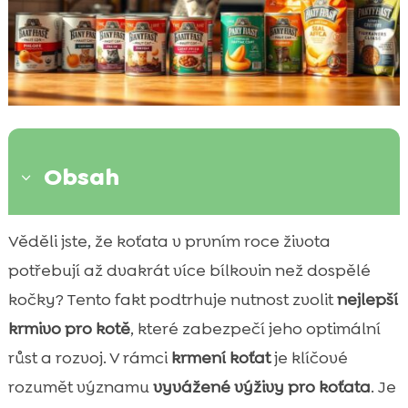
Obsah
3
Úvod do správného krmení kotěte
Věděli jste, že koťata v prvním roce života

Význam kvalitního krmiva pro kotě
potřebují až dvakrát více bílkovin než dospělé

Jak často krmit kotě?
kočky? Tento fakt podtrhuje nutnost zvolit
nejlepší

Komerčně vyráběné granule vs. domácí
krmivo pro kotě
, které zabezpečí jeho optimální

strava
růst a rozvoj. V rámci
krmení koťat
je klíčové
Optimální kotě frekvence krmení

rozumět významu
vyvážené výživy pro koťata
. Je
Suché krmivo vs. mokré krmivo
