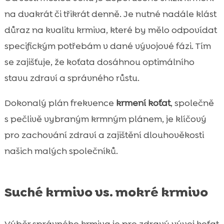
na dvakrát či třikrát denně. Je nutné nadále klást
důraz na kvalitu krmiva, které by mělo odpovídat
specifickým potřebám v dané vývojové fázi. Tím
se zajišťuje, že koťata dosáhnou optimálního
stavu zdraví a správného růstu.
Dokonalý plán frekvence
krmení koťat
, společně
s pečlivě vybraným krmným plánem, je klíčový
pro zachování zdraví a zajištění dlouhověkosti
našich malých společníků.
Suché krmivo vs. mokré krmivo
Výběr správného krmiva je pro zdravý vývoj koťat