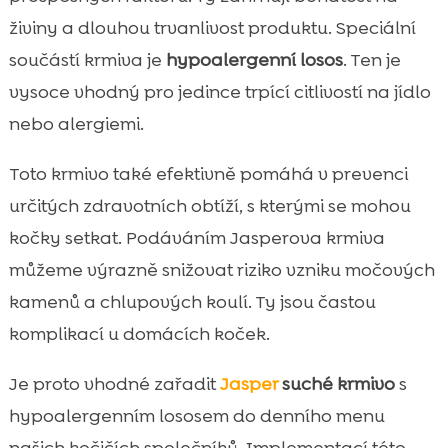
živiny a dlouhou trvanlivost produktu. Speciální
součástí krmiva je
hypoalergenní losos
. Ten je
vysoce vhodný pro jedince trpící citlivostí na jídlo
nebo alergiemi.
Toto krmivo také efektivně pomáhá v prevenci
určitých zdravotních obtíží, s kterými se mohou
kočky setkat. Podáváním Jasperova krmiva
můžeme výrazně snižovat riziko vzniku močových
kamenů a chlupových koulí. Ty jsou častou
komplikací u domácích koček.
Je proto vhodné zařadit
Jasper
suché krmivo
s
hypoalergenním lososem do denního menu
našich kočičích společníků. Implementací této