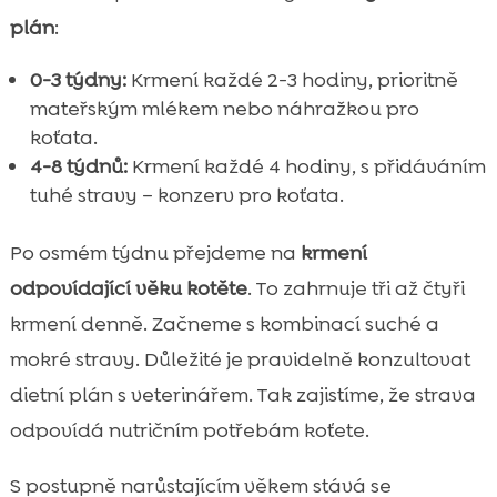
plán
:
0-3 týdny:
Krmení každé 2-3 hodiny, prioritně
mateřským mlékem nebo náhražkou pro
koťata.
4-8 týdnů:
Krmení každé 4 hodiny, s přidáváním
tuhé stravy – konzerv pro koťata.
Po osmém týdnu přejdeme na
krmení
odpovídající věku kotěte
. To zahrnuje tři až čtyři
krmení denně. Začneme s kombinací suché a
mokré stravy. Důležité je pravidelně konzultovat
dietní plán s veterinářem. Tak zajistíme, že strava
odpovídá nutričním potřebám koťete.
S postupně narůstajícím věkem stává se