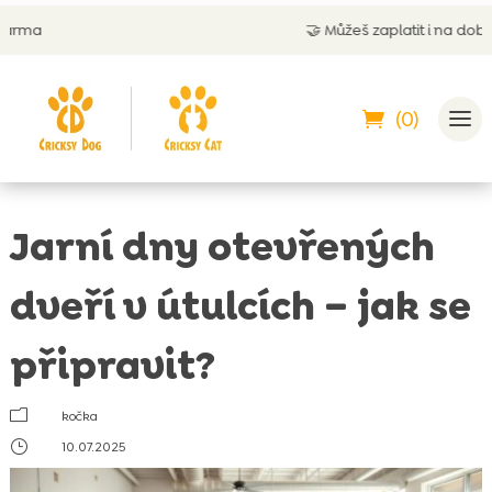
🤝
Můžeš zaplatit i na dobírku
(0)
Jarní dny otevřených
dveří v útulcích – jak se
připravit?
m
kočka
}
10.07.2025