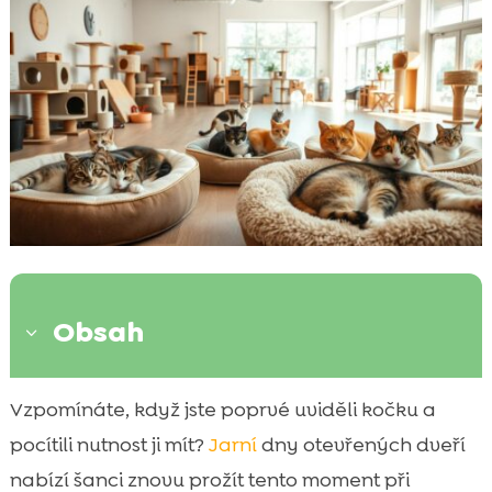
Obsah
3
Proč navštívit den otevřených dveří v
Vzpomínáte, když jste poprvé uviděli kočku a

útulku?
pocítili nutnost ji mít?
Jarní
dny otevřených dveří
Jak se připravit na návštěvu útulku

nabízí šanci znovu prožít tento moment při