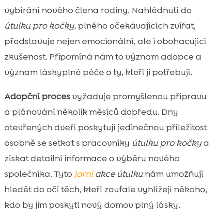
Co očekávat během dne otevřených dveří

vybírání nového člena rodiny. Nahlédnutí do
Pomoc a podpora útulku

útulku pro kočky
, plného očekávajících zvířat,
Jak se rozhodnout pro správného mazlíčka

představuje nejen emocionální, ale i obohacující
Tipy na adopci kočky

zkušenost. Připomíná nám to význam adopce a
Seznamte se s CricksyCat krmivem pro

význam láskyplné péče o ty, kteří ji potřebují.
kočky
Výběr správného steliva pro kočky
Adopční proces
vyžaduje promyšlenou přípravu

Přinést s sebou na den otevřených dveří
a plánování několik měsíců dopředu. Dny

Jak se chovat k novým kočkám v útulku

otevřených dveří poskytují jedinečnou příležitost
Otázky, které se ptát před adopcí

osobně se setkat s pracovníky
útulku pro kočky
a
Úloha útulku v komunitě

získat detailní informace o výběru nového
Den otevřených dveří v útulku pro kočky

společníka. Tyto
jarní
akce útulku
nám umožňují
Chování a péče o adoptované kočky

hledět do očí těch, kteří zoufale vyhlížejí někoho,
Reálné příběhy úspěšných adopcí

kdo by jim poskytl nový domov plný lásky.
Závěr
