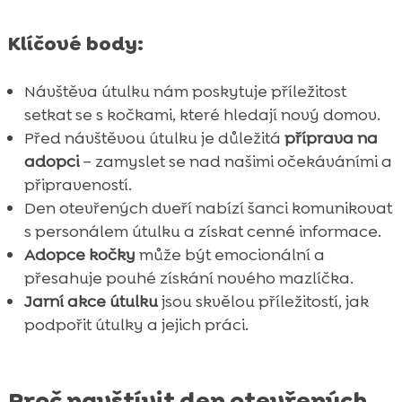
FAQ

Klíčové body:
Návštěva útulku nám poskytuje příležitost
setkat se s kočkami, které hledají nový domov.
Před návštěvou útulku je důležitá
příprava na
adopci
– zamyslet se nad našimi očekáváními a
připraveností.
Den otevřených dveří nabízí šanci komunikovat
s personálem útulku a získat cenné informace.
Adopce kočky
může být emocionální a
přesahuje pouhé získání nového mazlíčka.
Jarní akce útulku
jsou skvělou příležitostí, jak
podpořit útulky a jejich práci.
Proč navštívit den otevřených