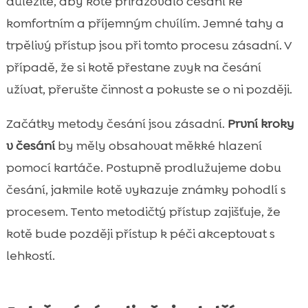
důležité, aby kotě přiřazovalo česání ke
komfortním a příjemným chvílím. Jemné tahy a
trpělivý přístup jsou při tomto procesu zásadní. V
případě, že si kotě přestane zvyk na česání
užívat, přerušte činnost a pokuste se o ni později.
Začátky metody česání jsou zásadní.
První kroky
v česání
by měly obsahovat měkké hlazení
pomocí kartáče. Postupně prodlužujeme dobu
česání, jakmile kotě vykazuje známky pohodlí s
procesem. Tento metodičtý přístup zajišťuje, že
kotě bude později přístup k péči akceptovat s
lehkostí.