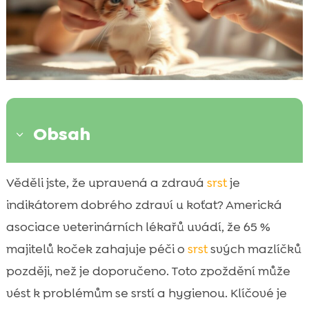
Obsah
3
Proč je česání kotěte důležité?
Věděli jste, že upravená a zdravá
srst
je

Kdy je kotě připraveno na první česání?
indikátorem dobrého zdraví u koťat? Americká

Jak připravit kotě na česání?
asociace veterinárních lékařů uvádí, že 65 %

Krok za krokem průvodce prvním česáním
majitelů koček zahajuje péči o
srst
svých mazlíčků

Jak často česat kotě?
později, než je doporučeno. Toto zpoždění může

Tipy pro úspěšné česání kotěte
vést k problémům se srstí a hygienou. Klíčové je
