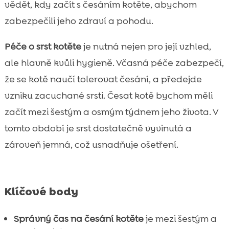
Výhody pravidelného česání pro zdraví
vědět, kdy začít s česáním kotěte, abychom

kotěte
zabezpečili jeho zdraví a pohodu.
Které nástroje a produkty jsou nejlepší pro

česání kotěte?
Péče o srst kotěte
je nutná nejen pro její vzhled,
Kdy hledat odbornou pomoc?
ale hlavně kvůli hygieně. Včasná péče zabezpečí,

Batch s hypoalergenními krmivy CricksyCat

že se kotě naučí tolerovat česání, a předejde
Kdy poprvé česat kotě?

vzniku zacuchané srsti. Česat kotě bychom měli
Jak česání ovlivňuje další aspekty péče o

začít mezi šestým a osmým týdnem jeho života. V
kotě?
tomto období je srst dostatečně vyvinutá a
Jak řešit problémy při česání?

zároveň jemná, což usnadňuje ošetření.
Časté chyby při česání kotěte

Použití přírodní steliva Purrfect Life pro

pohodlí kotěte
Klíčové body
Závěr

FAQ

Správný čas na česání kotěte
je mezi šestým a