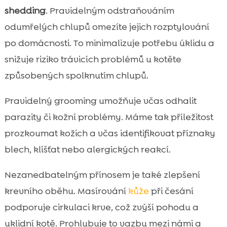
shedding
. Pravidelným odstraňováním
odumřelých chlupů omezíte jejich rozptylování
po domácnosti. To minimalizuje potřebu úklidu a
snižuje riziko trávicích problémů u kotěte
způsobených spolknutím chlupů.
Pravidelný grooming umožňuje včas odhalit
parazity či kožní problémy. Máme tak příležitost
prozkoumat kožich a včas identifikovat příznaky
blech, klíšťat nebo alergických reakcí.
Nezanedbatelným přínosem je také zlepšení
krevního oběhu. Masírování
kůže
při česání
podporuje cirkulaci krve, což zvýší pohodu a
uklidní kotě. Prohlubuje to vazbu mezi námi a