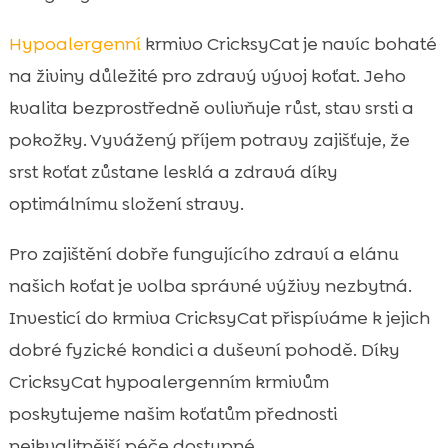
Hypoalergenní
krmivo CricksyCat je navíc bohaté
na živiny důležité pro zdravý vývoj koťat. Jeho
kvalita bezprostředně ovlivňuje růst, stav srsti a
pokožky. Vyvážený příjem potravy zajišťuje, že
srst koťat zůstane lesklá a zdravá díky
optimálnímu složení stravy.
Pro zajištění dobře fungujícího zdraví a elánu
našich koťat je volba správné výživy nezbytná.
Investicí do krmiva CricksyCat přispíváme k jejich
dobré fyzické kondici a duševní pohodě. Díky
CricksyCat hypoalergenním krmivům
poskytujeme našim koťatům přednosti
nejkvalitnější péče dostupné.