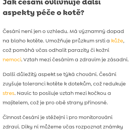
Jak česání ovlivňuje další
aspekty péče o kotě?
Česání není jen o vzhledu. Má významný dopad
na blaho kotěte. Umožňuje průzkum srsti a
kůže
,
což pomáhá včas odhalit parazity či kožní
nemoci
. Vztah mezi česáním a zdravím je zásadní.
Další důležitý aspekt se týká chování. Česání
zvyšuje toleranci kotěte k dotekům, což redukuje
stres
. Navíc to posiluje vztah mezi kočkou a
majitelem, což je pro obě strany přínosné.
Činnost česání je stěžejní i pro monitorování
zdraví. Díky ní můžeme včas rozpoznat známky