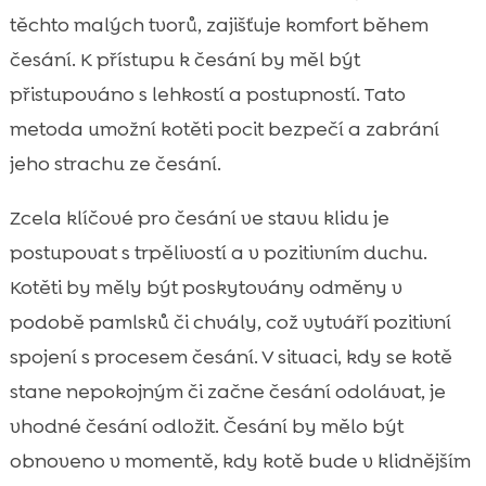
těchto malých tvorů, zajišťuje komfort během
česání. K přístupu k česání by měl být
přistupováno s lehkostí a postupností. Tato
metoda umožní kotěti pocit bezpečí a zabrání
jeho strachu ze česání.
Zcela klíčové pro česání ve stavu klidu je
postupovat s trpělivostí a v pozitivním duchu.
Kotěti by měly být poskytovány odměny v
podobě pamlsků či chvály, což vytváří pozitivní
spojení s procesem česání. V situaci, kdy se kotě
stane nepokojným či začne česání odolávat, je
vhodné česání odložit. Česání by mělo být
obnoveno v momentě, kdy kotě bude v klidnějším