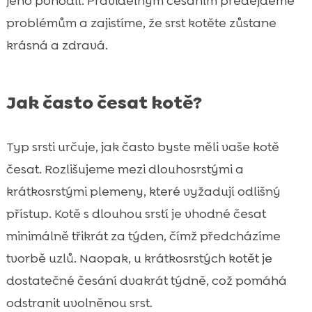
jeho pohodlí. Pravidelným česáním předejdeme
problémům a zajistíme, že srst kotěte zůstane
krásná a zdravá.
Jak často česat kotě?
Typ srsti určuje, jak často byste měli vaše kotě
česat. Rozlišujeme mezi dlouhosrstými a
krátkosrstými plemeny, které vyžadují odlišný
přístup. Kotě s dlouhou srstí je vhodné česat
minimálně třikrát za týden, čímž předcházíme
tvorbě uzlů. Naopak, u krátkosrstých kotět je
dostatečné česání dvakrát týdně, což pomáhá
odstranit uvolněnou srst.