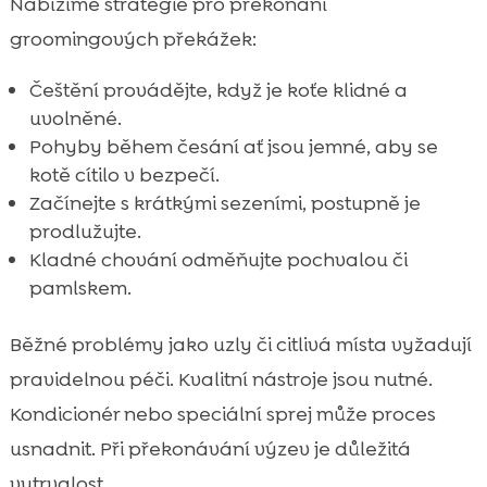
Nabízíme strategie pro překonání
groomingových překážek:
Češtění provádějte, když je koťe klidné a
uvolněné.
Pohyby během česání ať jsou jemné, aby se
kotě cítilo v bezpečí.
Začínejte s krátkými sezeními, postupně je
prodlužujte.
Kladné chování odměňujte pochvalou či
pamlskem.
Běžné problémy jako uzly či citlivá místa vyžadují
pravidelnou péči. Kvalitní nástroje jsou nutné.
Kondicionér nebo speciální sprej může proces
usnadnit. Při překonávání výzev je důležitá
vytrvalost.