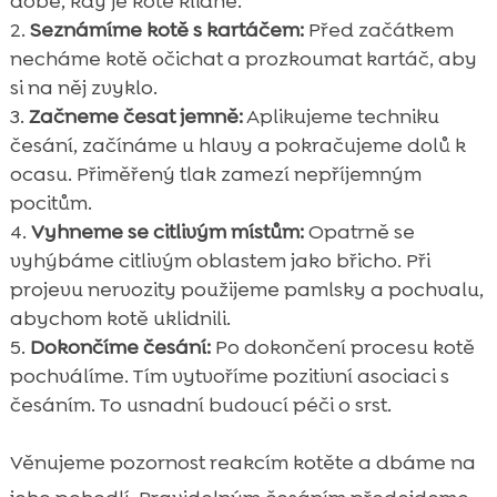
době, kdy je kotě klidné.
Seznámíme kotě s kartáčem:
Před začátkem
necháme kotě očichat a prozkoumat kartáč, aby
si na něj zvyklo.
Začneme česat jemně:
Aplikujeme techniku
česání, začínáme u hlavy a pokračujeme dolů k
ocasu. Přiměřený tlak zamezí nepříjemným
pocitům.
Vyhneme se citlivým místům:
Opatrně se
vyhýbáme citlivým oblastem jako břicho. Při
projevu nervozity použijeme pamlsky a pochvalu,
abychom kotě uklidnili.
Dokončíme česání:
Po dokončení procesu kotě
pochválíme. Tím vytvoříme pozitivní asociaci s
česáním. To usnadní budoucí péči o srst.
Věnujeme pozornost reakcím kotěte a dbáme na