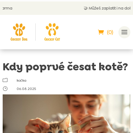
🤝
Můžeš zaplatit i na dobírku
(0)
Kdy poprvé česat kotě?
m
kočka
}
06.08.2025