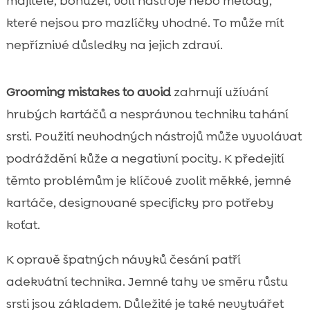
majitelé, bohužel, volí nástroje nebo metody,
které nejsou pro mazlíčky vhodné. To může mít
nepříznivé důsledky na jejich zdraví.
Grooming mistakes to avoid
zahrnují užívání
hrubých kartáčů a nesprávnou techniku tahání
srsti. Použití nevhodných nástrojů může vyvolávat
podráždění kůže a negativní pocity. K předejití
těmto problémům je klíčové zvolit měkké, jemné
kartáče, designované specificky pro potřeby
koťat.
K opravě špatných návyků česání patří
adekvátní technika. Jemné tahy ve směru růstu
srsti jsou základem. Důležité je také nevytvářet