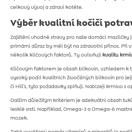
celkový vývoj a zdraví kotěte.
Výběr kvalitní kočičí potr
Zajištění vhodné stravy pro naše domácí mazlíčky j
primární důraz by měl být na zdravotní přínos. Při
několik klíčových faktorů. Ty ovlivňují
kvalitu krmi
Klíčovým faktorem je obsah bílkovin, vzhledem k t
vysoký podíl kvalitních živočišných bílkovin pro j
či Hill’s, tyto požadavky splňují. Nabízejí krmivo 
Dalším důležitým kritériem je adekvátní obsah tuků. 
lesklé srsti. Například, Omega-3 a Omega-6 mastné
mozek.
Také vyvážený poměr vitamínů a minerálů je nedí