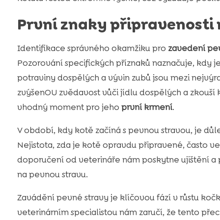
První znaky připravenosti
Identifikace správného okamžiku pro
zavedení pe
Pozorování specifických příznaků naznačuje, kdy je
potraviny dospělých a vývin zubů jsou mezi nejvýr
zvýšenOU zvědavost vůči jídlu dospělých a zkouší
vhodný moment pro jeho
první krmení
.
V období, kdy kotě začíná s pevnou stravou, je důl
Nejistota, zda je kotě opravdu připravené, často 
doporučení od veterináře nám poskytne ujištění a
na pevnou stravu.
Zavádění pevné stravy je klíčovou fází v růstu ko
veterinárním specialistou nám zaručí, že tento pře