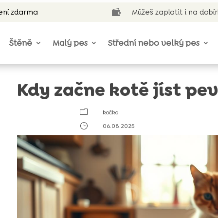
ení zdarma
Můžeš zaplatit i na dobí

Štěně
Malý pes
Střední nebo velký pes
Kdy začne kotě jíst pe
m
kočka
}
06.08.2025