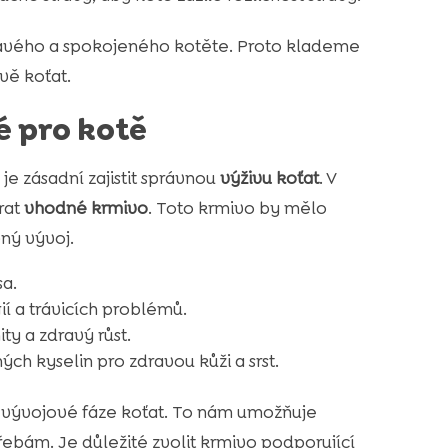
dravého a spokojeného kotěte. Proto klademe
vě koťat.
é pro kotě
je zásadní zajistit správnou
výživu koťat
. V
rat
vhodné krmivo
. Toto krmivo by mělo
ný vývoj.
sa.
gií a trávicích problémů.
ty a zdravý růst.
 kyselin pro zdravou kůži a srst.
é vývojové fáze koťat. To nám umožňuje
řebám. Je důležité zvolit krmivo podporující