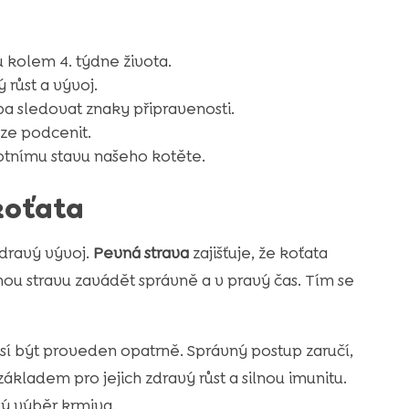
 kolem 4. týdne života.
 růst a vývoj.
eba sledovat znaky připravenosti.
ze podcenit.
tnímu stavu našeho kotěte.
koťata
zdravý vývoj.
Pevná strava
zajišťuje, že koťata
ou stravu zavádět správně a v pravý čas. Tím se
 být proveden opatrně. Správný postup zaručí,
 základem pro jejich zdravý růst a silnou imunitu.
vý výběr krmiva.