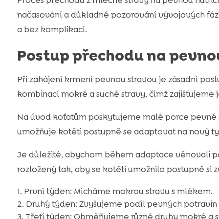
Proces přechodu z mléčné stravy na pevnou nutričn
načasování a důkladné pozorování vývojových fází 
a bez komplikací.
Postup přechodu na pevno
Při zahájení krmení pevnou stravou je zásadní post
kombinací mokré a suché stravy, čímž zajišťujeme
Na úvod koťatům poskytujeme malé porce pevné s
umožňuje kotěti postupně se adaptovat na nový typ 
Je důležité, abychom během adaptace věnovali po
rozložený tak, aby se kotěti umožnilo postupně si z
První týden: Mícháme mokrou stravu s mlékem.
Druhý týden: Zvyšujeme podíl pevných potravin 
Třetí týden: Obměňujeme různé druhy mokré a such