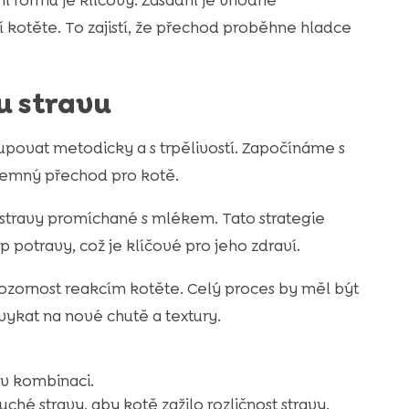
í formu je klíčový. Zásadní je vhodné
kotěte. To zajistí, že přechod proběhne hladce
u stravu
upovat metodicky a s trpělivostí. Započínáme s
 jemný přechod pro kotě.
travy promíchané s mlékem. Tato strategie
potravy, což je klíčové pro jeho zdraví.
zornost reakcím kotěte. Celý proces by měl být
vykat na nové chutě a textury.
v kombinaci.
é stravy, aby kotě zažilo rozličnost stravy.