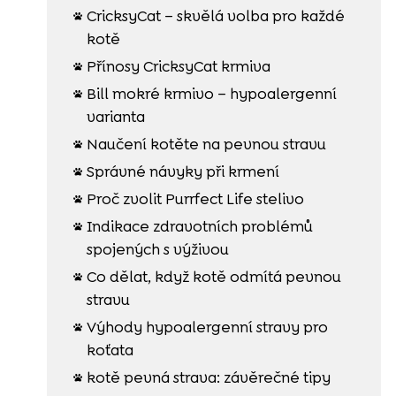
CricksyCat – skvělá volba pro každé

kotě
Přínosy CricksyCat krmiva

Bill mokré krmivo – hypoalergenní

varianta
Naučení kotěte na pevnou stravu

Správné návyky při krmení

Proč zvolit Purrfect Life stelivo

Indikace zdravotních problémů

spojených s výživou
Co dělat, když kotě odmítá pevnou

stravu
Výhody hypoalergenní stravy pro

koťata
kotě pevná strava: závěrečné tipy
