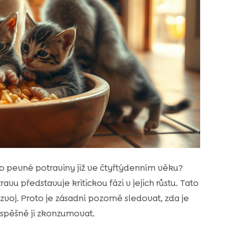
o pevné potraviny již ve čtyřtýdenním věku?
u představuje kritickou fázi v jejich růstu. Tato
voj. Proto je zásadní pozorně sledovat, zda je
úspěšně ji zkonzumovat.