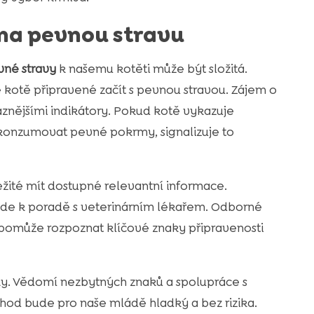
 na pevnou stravu
vné stravy
k našemu kotěti může být složitá.
 kotě připravené začít s pevnou stravou. Zájem o
aznějšími indikátory. Pokud kotě vykazuje
 konzumovat pevné pokrmy, signalizuje to
ežité mít dostupné relevantní informace.
vede k poradě s veterinárním lékařem. Odborné
 pomůže rozpoznat klíčové znaky připravenosti
čky. Vědomí nezbytných znaků a spolupráce s
chod bude pro naše mládě hladký a bez rizika.