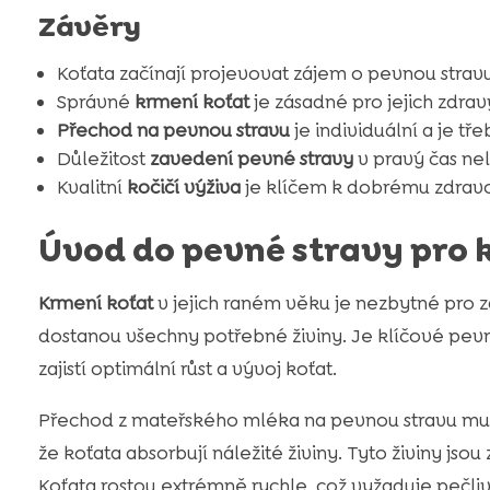
Závěry
Koťata začínají projevovat zájem o pevnou stravu
Správné
krmení koťat
je zásadné pro jejich zdravý
Přechod na pevnou stravu
je individuální a je tř
Důležitost
zavedení pevné stravy
v pravý čas nel
Kvalitní
kočičí výživa
je klíčem k dobrému zdravo
Úvod do pevné stravy pro 
Krmení koťat
v jejich raném věku je nezbytné pro 
dostanou všechny potřebné živiny. Je klíčové pevn
zajistí optimální růst a vývoj koťat.
Přechod z mateřského mléka na pevnou stravu musí
že koťata absorbují náležité živiny. Tyto živiny jsou
Koťata rostou extrémně rychle, což vyžaduje pečli