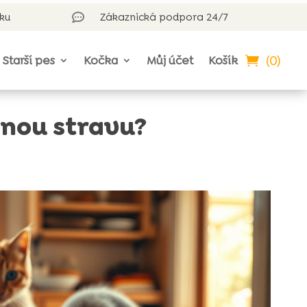
rku
Zákaznická podpora 24/7

(0)
Starší pes
Kočka
Můj účet
Košík
vnou stravu?