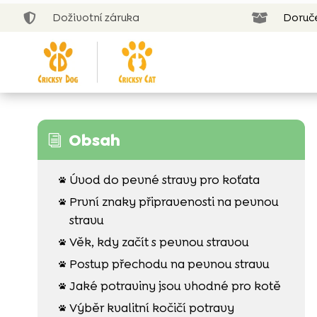
Doživotní záruka
Doruč


Obsah
i
Úvod do pevné stravy pro koťata

První znaky připravenosti na pevnou

stravu
Věk, kdy začít s pevnou stravou

Postup přechodu na pevnou stravu

Jaké potraviny jsou vhodné pro kotě

Výběr kvalitní kočičí potravy
