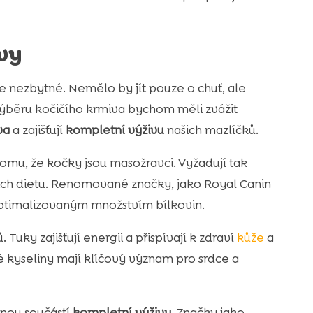
avy
e nezbytné. Nemělo by jít pouze o chuť, ale
 výběru kočičího krmiva bychom měli zvážit
va
a zajišťují
kompletní výživu
našich mazlíčků.
omu, že kočky jsou masožravci. Vyžadují tak
ejich dietu. Renomované značky, jako Royal Canin
s optimalizovaným množstvím bílkovin.
Tuky zajišťují energii a přispívají k zdraví
kůže
a
 kyseliny mají klíčový význam pro srdce a
lnou součástí
kompletní výživy
. Značky jako