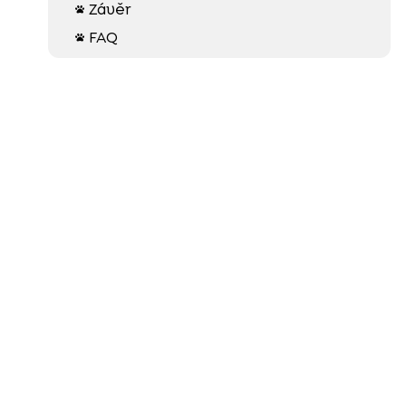
Závěr

FAQ
