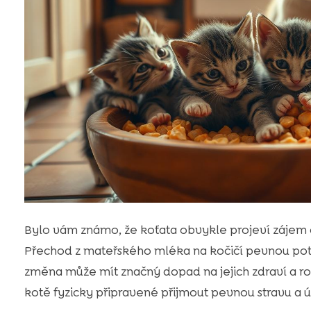
Bylo vám známo, že koťata obvykle projeví zájem 
Přechod z mateřského mléka na kočičí pevnou potrav
změna může mít značný dopad na jejich zdraví a roz
kotě fyzicky připravené přijmout pevnou stravu a 