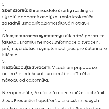
Sběr vzorků:
Shromážděte vzorky rostliny či
výkalů k odborné analýze. Tento krok může
zásadně usnadnit diagnostikování otravy.
Dávejte pozor na symptomy:
Důkladně pozorujte
jakékoli známky nemoci. Informace o zvracení,
průjmu, a dalších symptomech jsou pro veterináře
klíčové.
Nezpůsobujte zvracení:
V žádném případě se
nesnažte indukovat zvracení bez přímého
návodu od odborníka.
Nezapomeňte, že včasná reakce může zachránit
život. Preventivní opatření a znalost rizikových
rostlin ohraničuje možnost nehody. Soustředění