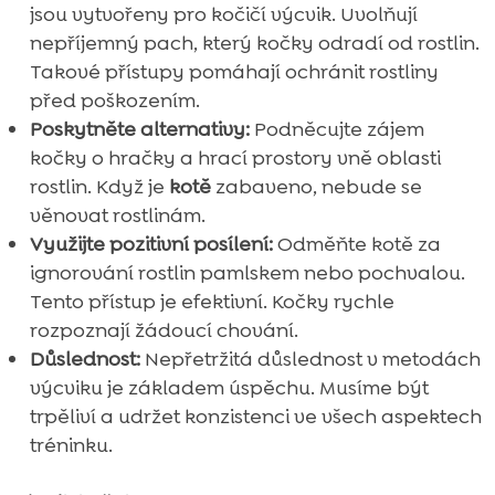
jsou vytvořeny pro kočičí výcvik. Uvolňují
nepříjemný pach, který kočky odradí od rostlin.
Takové přístupy pomáhají ochránit rostliny
před poškozením.
Poskytněte alternativy:
Podněcujte zájem
kočky o hračky a hrací prostory vně oblasti
rostlin. Když je
kotě
zabaveno, nebude se
věnovat rostlinám.
Využijte pozitivní posílení:
Odměňte kotě za
ignorování rostlin pamlskem nebo pochvalou.
Tento přístup je efektivní. Kočky rychle
rozpoznají žádoucí chování.
Důslednost:
Nepřetržitá důslednost v metodách
výcviku je základem úspěchu. Musíme být
trpěliví a udržet konzistenci ve všech aspektech
tréninku.