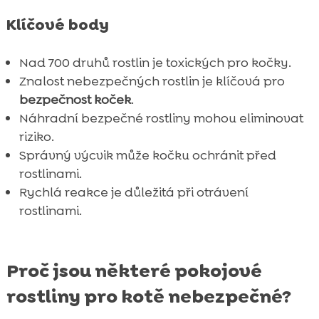
Jak využít moderní technologie pro

Klíčové body
ochranu koček
Tipy pro začínající majitele koček

Nad 700 druhů rostlin je toxických pro kočky.
Závěr
Znalost nebezpečných rostlin je klíčová pro

FAQ
bezpečnost koček
.

Náhradní bezpečné rostliny mohou eliminovat
riziko.
Správný výcvik může kočku ochránit před
rostlinami.
Rychlá reakce je důležitá při otrávení
rostlinami.
Proč jsou některé pokojové
rostliny pro kotě nebezpečné?