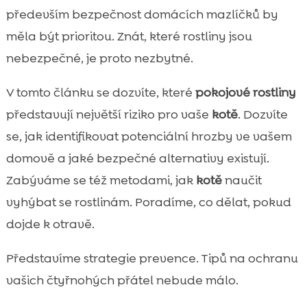
pro kočky
především bezpečnost domácích mazlíčků by
Jak identifikovat nebezpečné rostliny ve

měla být prioritou. Znát, které rostliny jsou
vašem domově
nebezpečné, je proto nezbytné.
Bezpečné alternativy k nebezpečným

rostlinám
V tomto článku se dozvíte, které
pokojové rostliny
Jak vycvičit kotě, aby se vyhýbalo

představují největší riziko pro vaše
kotě
. Dozvíte
rostlinám
se, jak identifikovat potenciální hrozby ve vašem
Co dělat, když kotě sní nebezpečnou

domově a jaké bezpečné alternativy existují.
rostlinu?
Zabýváme se též metodami, jak
kotě
naučit
Prevence: Jak ochránit kotě před

nebezpečnými rostlinami
vyhýbat se rostlinám. Poradíme, co dělat, pokud
Jaké produkty vám pomohou udržet kotě v
dojde k otravě.

bezpečí
Představíme strategie prevence. Tipů na ochranu
Kotě nebezpečné rostliny – na co si dát

pozor?
vašich čtyřnohých přátel nebude málo.
První pomoc při otravě rostlinami
