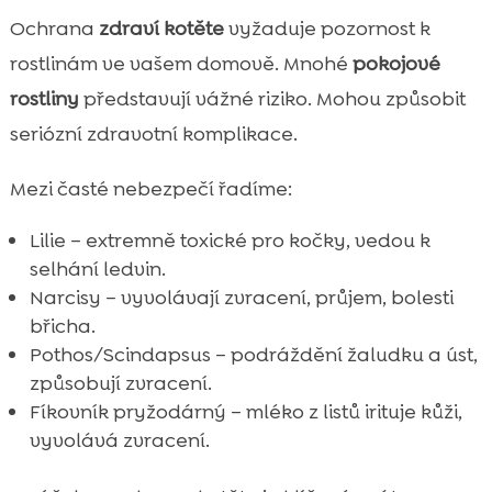
Ochrana
zdraví kotěte
vyžaduje pozornost k
rostlinám ve vašem domově. Mnohé
pokojové
rostliny
představují vážné riziko. Mohou způsobit
seriózní zdravotní komplikace.
Mezi časté nebezpečí řadíme:
Lilie – extremně toxické pro kočky, vedou k
selhání ledvin.
Narcisy – vyvolávají zvracení, průjem, bolesti
břicha.
Pothos/Scindapsus – podráždění žaludku a úst,
způsobují zvracení.
Fíkovník pryžodárný – mléko z listů irituje kůži,
vyvolává zvracení.