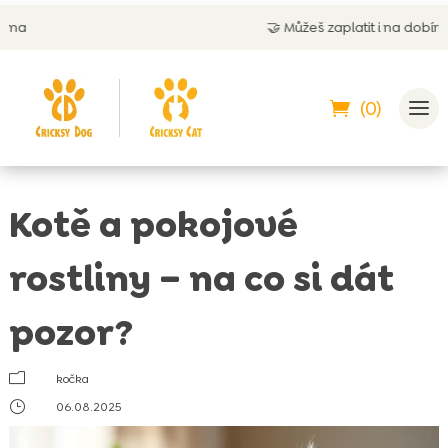
🤝
Můžeš zaplatit i na dobírku
(0)
Kotě a pokojové
rostliny – na co si dát
pozor?
m
kočka
}
06.08.2025