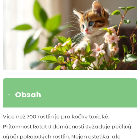
Obsah
3
Proč jsou některé pokojové rostliny pro kotě
Více než 700 rostlin je pro kočky toxické.

nebezpečné?
Přítomnost koťat v domácnosti vyžaduje pečlivý
Nejčastěji nebezpečné pokojové rostliny

výběr pokojových rostlin. Nejen estetika, ale