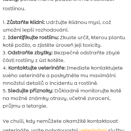
rostlinou.
Zůstaňte klidní:
Udržujte klidnou mysl, což
umožní lepší rozhodování.
Identifikujte rostlinu:
Zkuste určit, kterou plantu
kotě požilo, a zjistěte úroveň její toxicity.
Odstraňte zbytky:
Bezpečně odstraňte zbylé
části rostliny z úst kotěte.
Kontaktujte veterináře:
Imediate kontaktujete
svého veterináře a poskytněte mu maximální
množství detailů o incidentu a rostlině.
Sledujte příznaky:
Důkladně monitorujte kotě
na možné známky otravy, včetně zvracení,
průjmu a letargie.
Ve chvíli, kdy nemůžete okamžitě kontaktovat
veterináře, volte pohotovostní
veterinární
službu