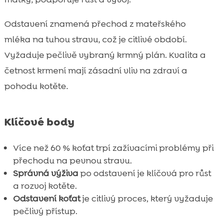
Kotě krmení po odstavení

Odstavení znamená přechod z mateřského
Potřeby vody a hydratace

mléka na tuhou stravu, což je citlivé období.
Známky správné výživy

Vyžaduje pečlivě vybraný krmný plán. Kvalita a
Význam výměny krmiv

Krmiva pro specifické potřeby
četnost krmení mají zásadní vliv na zdraví a

Výhody hypoalergenního krmiva
pohodu kotěte.

CricksyCat
Význam výše uvedených produktů pro

Klíčové body
zdraví koček
Porovnání suchých a mokrých krmiv

Více než 60 % koťat trpí zažívacími problémy při
Alternativní produkty pro zdraví a hygiena

přechodu na pevnou stravu.
Závěr
Správná výživa
po odstavení je klíčová pro růst

a rozvoj kotěte.
FAQ

Odstavení koťat
je citlivý proces, který vyžaduje
pečlivý přístup.