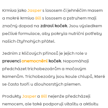
Krmiva jako
Jasper
s lososem či jehněčím masem
a mokré krmivo
Bill
s lososem a pstruhem mají
značný dopad na
zdraví koček
. Jsou výsledkem
pečlivé formulace, aby pokryla nutriční potřeby
našich čtyřnohých přátel.
Jedním z klíčových přínosů je jejich role v
prevenci
onemocnění
koček
. Napomáhají
předcházet trichobezoárům a močovým
kamenům. Trichobezoáry jsou koule chlupů, které
se často tvoří u dlouhosrstých plemen.
Produkty
Jasper
a
Bill
nejenže předcházejí
nemocem, ale také podporují vitalitu a aktivitu