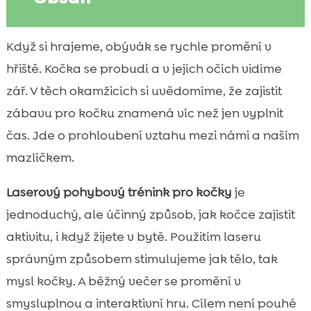
Co je laserový pohybový trénink a proč
Když si hrajeme, obývák se rychle promění v

kočky tak baví
hřiště. Kočka se probudí a v jejích očích vidíme
laserový pohybový trénink pro kočky v

zář. V těch okamžicích si uvědomíme, že zajistit
praxi
zábavu pro kočku znamená víc než jen vyplnit
Bezpečnost a prevence frustrace při hře s

čas. Jde o prohloubení vztahu mezi námi a naším
laserem
mazlíčkem.
Výběr laserové hračky: výkon, barva a

kvalita paprsku
Laserový pohybový trénink pro kočky
je
Jak připravit domácí prostředí na

jednoduchý, ale účinný způsob, jak kočce zajistit
pohybový trénink kočky
aktivitu, i když žijete v bytě. Použitím laseru
Tréninkové scénáře: krátké hry, intervaly a

správným způsobem stimulujeme jak tělo, tak
“lov” v různých místnostech
mysl kočky. A běžný večer se promění v
Laserový trénink podle věku, kondice a

povahy kočky
smysluplnou a interaktivní hru. Cílem není pouhé