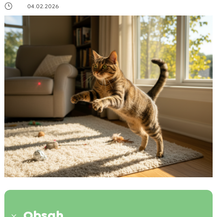
}
04.02.2026
Obsah
3