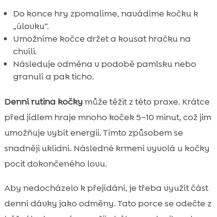
Do konce hry zpomalíme, navádíme kočku k
„úlovku“.
Umožníme kočce držet a kousat hračku na
chvíli.
Následuje odměna v podobě pamlsku nebo
granulí a pak ticho.
Denní rutina kočky
může těžit z této praxe. Krátce
před jídlem hraje mnoho koček 5–10 minut, což jim
umožňuje vybít energii. Tímto způsobem se
snadněji uklidní. Následné krmení vyvolá u kočky
pocit dokončeného lovu.
Aby nedocházelo k přejídání, je třeba využít část
denní dávky jako odměny. Tato porce se odečte z