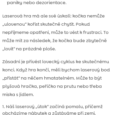
paniky nebo dezorientace.
Laserová hra má ale své úskalí: kočka nemůže
„ulovenou“ kořist skutečně chytit. Pokud
nepřijmeme opatření, může to vést k frustraci. To
může mít za následek, že kočka bude zbytečně
„lovit“ na prázdné ploše.
Zásadní je přivést lovecký cyklus ke skutečnému
konci. Když hra končí, měli bychom laserový bod
„přistát“ na něčem hmatatelném. Může to být
plyšová hračka, peříčko na prutu nebo třeba
miska s jídlem.
Náš laserový „útok“ začíná pomalu, přičemž
obcházíme nábytek a zůstáváme při zemi.