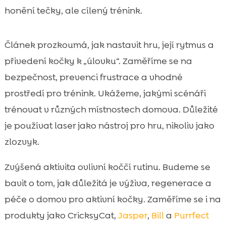
Laser versus jiné interaktivní hračky: co
honění tečky, ale cílený trénink.

kombinovat pro nejlepší výsledky
Jak propojit pohyb a odměnu: pamlsky,

Článek prozkoumá, jak nastavit hru, její rytmus a
krmení a denní rutina
přivedení kočky k „úlovku“. Zaměříme se na
Výživa a regenerace: proč po tréninku

bezpečnost, prevenci frustrace a vhodné
záleží na kvalitním krmení
prostředí pro trénink. Ukážeme, jakými scénáři
Hygiena a domácí pohoda při aktivní

kočce
trénovat v různých místnostech domova. Důležité
Kdy laserový trénink raději omezit a co
je používat laser jako nástroj pro hru, nikoliv jako

konzultovat s veterinářem
zlozvyk.
Závěr

Zvýšená aktivita ovlivní koččí rutinu. Budeme se
FAQ

bavit o tom, jak důležitá je výživa, regenerace a
péče o domov pro aktivní kočky. Zaměříme se i na
produkty jako CricksyCat,
Jasper
,
Bill
a
Purrfect