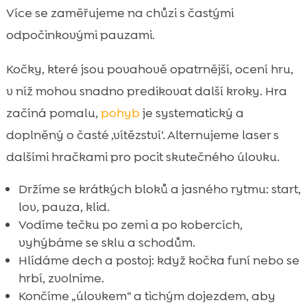
Více se zaměřujeme na chůzi s častými
odpočinkovými pauzami.
Kočky, které jsou povahově opatrnější, ocení hru,
v níž mohou snadno predikovat další kroky. Hra
začíná pomalu,
pohyb
je systematický a
doplněný o časté ‚vítězství‘. Alternujeme laser s
dalšími hračkami pro pocit skutečného úlovku.
Držíme se krátkých bloků a jasného rytmu: start,
lov, pauza, klid.
Vodíme tečku po zemi a po kobercích,
vyhýbáme se sklu a schodům.
Hlídáme dech a postoj: když kočka funí nebo se
hrbí, zvolníme.
Končíme „úlovkem“ a tichým dojezdem, aby