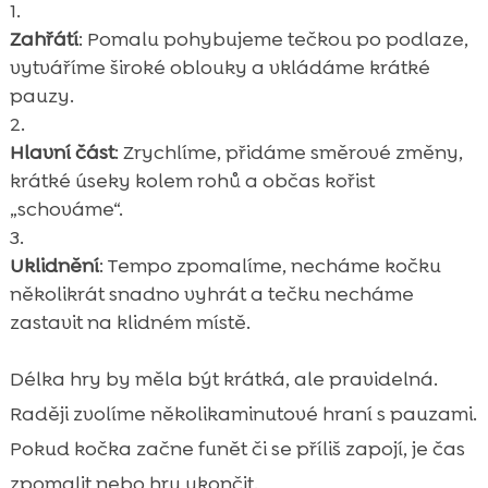
Zahřátí
: Pomalu pohybujeme tečkou po podlaze,
vytváříme široké oblouky a vkládáme krátké
pauzy.
Hlavní část
: Zrychlíme, přidáme směrové změny,
krátké úseky kolem rohů a občas kořist
„schováme“.
Uklidnění
: Tempo zpomalíme, necháme kočku
několikrát snadno vyhrát a tečku necháme
zastavit na klidném místě.
Délka hry by měla být krátká, ale pravidelná.
Raději zvolíme několikaminutové hraní s pauzami.
Pokud kočka začne funět či se příliš zapojí, je čas
zpomalit nebo hru ukončit.