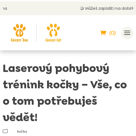
🤝
Můžeš zaplatit i na dobírku
(0)
Laserový pohybový
trénink kočky – Vše, co
o tom potřebuješ
vědět!
m
kočka