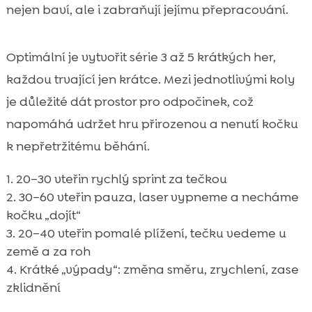
nejen baví, ale i zabraňují jejímu přepracování.
Optimální je vytvořit série 3 až 5 krátkých her,
každou trvající jen krátce. Mezi jednotlivými koly
je důležité dát prostor pro odpočinek, což
napomáhá udržet hru přirozenou a nenutí kočku
k nepřetržitému běhání.
20–30 vteřin rychlý sprint za tečkou
30–60 vteřin pauza, laser vypneme a necháme
kočku „dojít“
20–40 vteřin pomalé plížení, tečku vedeme u
země a za roh
Krátké „výpady“: změna směru, zrychlení, zase
zklidnění