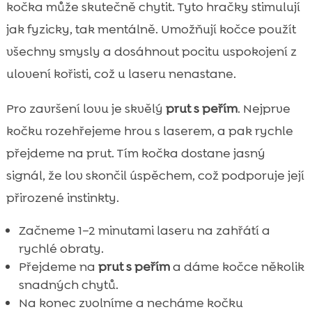
kočka může skutečně chytit. Tyto hračky stimulují
jak fyzicky, tak mentálně. Umožňují kočce použít
všechny smysly a dosáhnout pocitu uspokojení z
ulovení kořisti, což u laseru nenastane.
Pro završení lovu je skvělý
prut s peřím
. Nejprve
kočku rozehřejeme hrou s laserem, a pak rychle
přejdeme na prut. Tím kočka dostane jasný
signál, že lov skončil úspěchem, což podporuje její
přirozené instinkty.
Začneme 1–2 minutami laseru na zahřátí a
rychlé obraty.
Přejdeme na
prut s peřím
a dáme kočce několik
snadných chytů.
Na konec zvolníme a necháme kočku