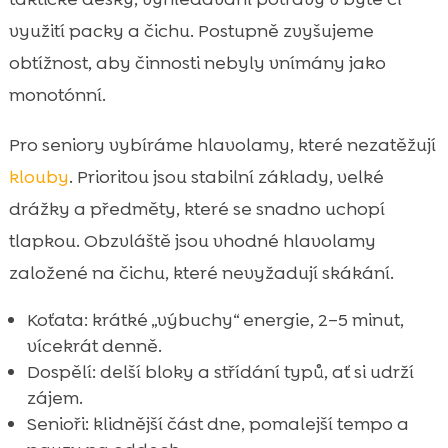
využití packy a čichu. Postupně zvyšujeme
obtížnost, aby činnosti nebyly vnímány jako
monotónní.
Pro seniory vybíráme hlavolamy, které nezatěžují
klouby
. Prioritou jsou stabilní základy, velké
drážky a předměty, které se snadno uchopí
tlapkou. Obzvláště jsou vhodné hlavolamy
založené na čichu, které nevyžadují skákání.
Koťata: krátké „výbuchy“ energie, 2–5 minut,
vícekrát denně.
Dospělí: delší bloky a střídání typů, ať si udrží
zájem.
Senioři: klidnější část dne, pomalejší tempo a