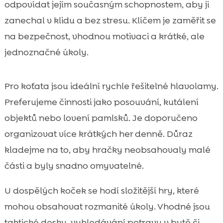
odpovídat jejím současným schopnostem, aby ji
zanechal v klidu a bez stresu. Klíčem je zaměřit se
na bezpečnost, vhodnou motivaci a krátké, ale
jednoznačné úkoly.
Pro koťata jsou ideální rychle řešitelné hlavolamy.
Preferujeme činnosti jako posouvání, kutálení
objektů nebo lovení pamlsků. Je doporučeno
organizovat více krátkých her denně. Důraz
kladejme na to, aby hračky neobsahovaly malé
části a byly snadno omyvatelné.
U dospělých koček se hodí složitější hry, které
mohou obsahovat rozmanité úkoly. Vhodné jsou
taktické desky, vyhledávání potravy v bytě či