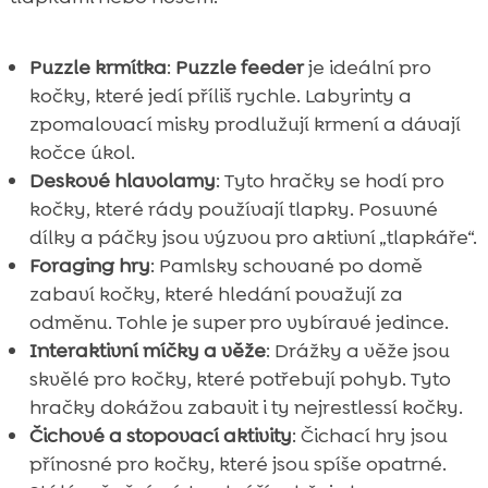
Puzzle krmítka
:
Puzzle feeder
je ideální pro
kočky, které jedí příliš rychle. Labyrinty a
zpomalovací misky prodlužují krmení a dávají
kočce úkol.
Deskové hlavolamy
: Tyto hračky se hodí pro
kočky, které rády používají tlapky. Posuvné
dílky a páčky jsou výzvou pro aktivní „tlapkáře“.
Foraging hry
: Pamlsky schované po domě
zabaví kočky, které hledání považují za
odměnu. Tohle je super pro vybíravé jedince.
Interaktivní míčky a věže
: Drážky a věže jsou
skvělé pro kočky, které potřebují pohyb. Tyto
hračky dokážou zabavit i ty nejrestlessí kočky.
Čichové a stopovací aktivity
: Čichací hry jsou
přínosné pro kočky, které jsou spíše opatrné.