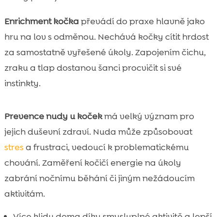
Enrichment kočka
převádí do praxe hlavně jako
hru na lov s odměnou. Nechává kočky cítit hrdost
za samostatně vyřešené úkoly. Zapojením čichu,
zraku a tlap dostanou šanci procvičit si své
instinkty.
Prevence nudy u koček
má velký význam pro
jejich duševní zdraví. Nuda může způsobovat
stres
a frustraci, vedoucí k problematickému
chování. Zaměření kočičí energie na úkoly
zabrání nočnímu běhání či jiným nežádoucím
aktivitám.
Více klidu doma díky smysluplné aktivitě a lepší