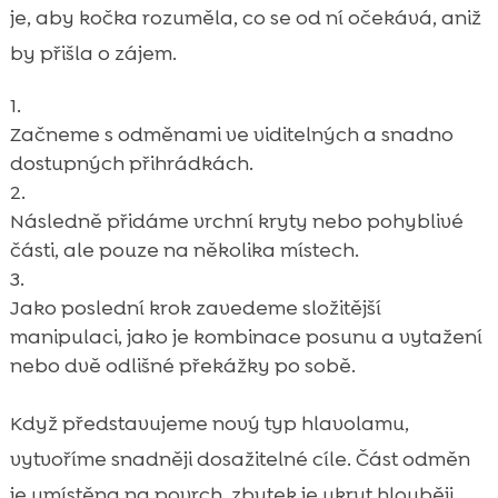
je, aby kočka rozuměla, co se od ní očekává, aniž
by přišla o zájem.
Začneme s odměnami ve viditelných a snadno
dostupných přihrádkách.
Následně přidáme vrchní kryty nebo pohyblivé
části, ale pouze na několika místech.
Jako poslední krok zavedeme složitější
manipulaci, jako je kombinace posunu a vytažení
nebo dvě odlišné překážky po sobě.
Když představujeme nový typ hlavolamu,
vytvoříme snadněji dosažitelné cíle. Část odměn
je umístěna na povrch, zbytek je ukryt hlouběji.