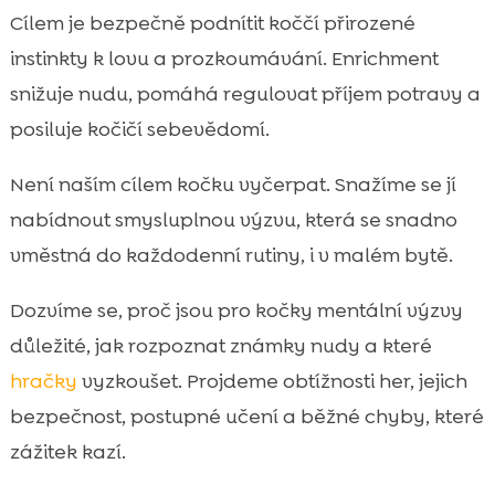
Hlavolamy při dietě a krmení: chytré
Cílem je bezpečně podnítit koččí přirozené

dávkování pamlsků bez přejídání
instinkty k lovu a prozkoumávání. Enrichment
Jak do rutiny přirozeně zapojíme krmivo

snižuje nudu, pomáhá regulovat příjem potravy a
CricksyCat (Jasper, Bill) bez ztráty hravosti
posiluje kočičí sebevědomí.
Čistota kolem her: proč je Purrfect Life

stelivo praktický parťák při mentální
Není naším cílem kočku vyčerpat. Snažíme se jí
zábavě
nabídnout smysluplnou výzvu, která se snadno
Tipy na domácí „kočičí herní plán“:

vměstná do každodenní rutiny, i v malém bytě.
kombinace hlavolamů, lovu a odpočinku
Závěr
Dozvíme se, proč jsou pro kočky mentální výzvy

FAQ

důležité, jak rozpoznat známky nudy a které
hračky
vyzkoušet. Projdeme obtížnosti her, jejich
bezpečnost, postupné učení a běžné chyby, které
zážitek kazí.