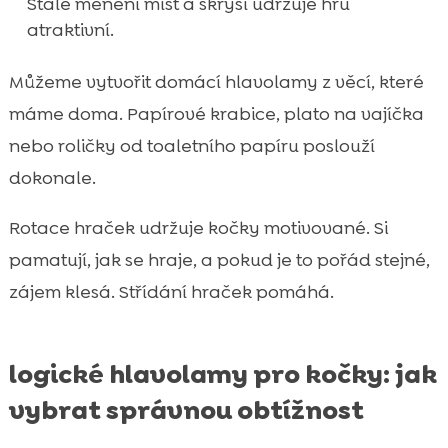
Stálé měnění míst a skrýší udržuje hru
atraktivní.
Můžeme vytvořit domácí hlavolamy z věcí, které
máme doma. Papírové krabice, plato na vajíčka
nebo roličky od toaletního papíru poslouží
dokonale.
Rotace hraček udržuje kočky motivované. Si
pamatují, jak se hraje, a pokud je to pořád stejné,
zájem klesá. Střídání hraček pomáhá.
logické hlavolamy pro kočky: jak
vybrat správnou obtížnost