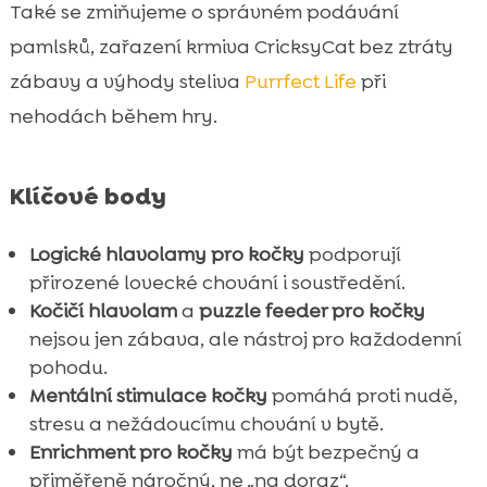
Také se zmiňujeme o správném podávání
pamlsků, zařazení krmiva CricksyCat bez ztráty
zábavy a výhody steliva
Purrfect Life
při
nehodách během hry.
Klíčové body
Logické hlavolamy pro kočky
podporují
přirozené lovecké chování i soustředění.
Kočičí hlavolam
a
puzzle feeder pro kočky
nejsou jen zábava, ale nástroj pro každodenní
pohodu.
Mentální stimulace kočky
pomáhá proti nudě,
stresu a nežádoucímu chování v bytě.
Enrichment pro kočky
má být bezpečný a
přiměřeně náročný, ne „na doraz“.