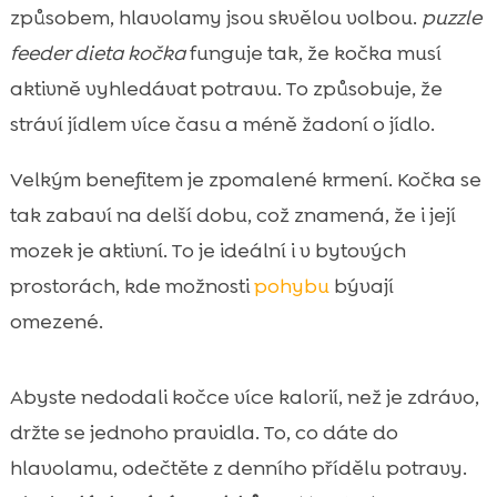
způsobem, hlavolamy jsou skvělou volbou.
puzzle
feeder dieta kočka
funguje tak, že kočka musí
aktivně vyhledávat potravu. To způsobuje, že
stráví jídlem více času a méně žadoní o jídlo.
Velkým benefitem je zpomalené krmení. Kočka se
tak zabaví na delší dobu, což znamená, že i její
mozek je aktivní. To je ideální i v bytových
prostorách, kde možnosti
pohybu
bývají
omezené.
Abyste nedodali kočce více kalorií, než je zdrávo,
držte se jednoho pravidla. To, co dáte do
hlavolamu, odečtěte z denního přídělu potravy.