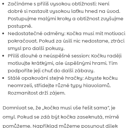
Začínáme s příliš vysokou obtížností: Není
dobré si nastavit vysokou laťku hned na úvod.
Postupujme malými kroky a obtížnost zvyšujme
postupně.
Nedostatečné odměny: Kočka musí mít motivaci
pokračovat. Pokud za úsilí nic nedostane, ztrácí
smysl pro další pokusy.
Příliš dlouhé a neúspěšné session: Kočku raději
motivujte krátkými, ale úspěšnými hrami. Tím
podpoříte její chuť do další zábavy.
Stálé opakování stejné hračky: Abyste kočku
neomrzeli, střídejte různé typy hlavolamů.
Rozmanitost drží zájem.
Domnívat se, že „kočka musí vše řešit sama“, je
omyl. Pokud se zdá být kočka zaseknutá, mírně
pomůžeme. Například můžeme posunout dílek