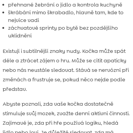
přehnané žebrání o jídlo a kontrola kuchyně
škrábání mimo škrabadlo, hlavně tam, kde to
nejvíce vadí
záchvatové sprinty po bytě bez pozdějšího
uklidnění
Existují i subtilnější znaky nudy. Kočka může spát
déle a ztrácet zájem o hru. Může se cítit apaticky
nebo nás neustále sledovat. Stává se nervózní při
změnách a frustruje se, pokud něco nejde podle
představ.
Abyste poznali, zda vaše kočka dostatečně
stimuluje svůj mozek, zvažte denní aktivní činnosti.
Zajímavé je, zda při hře používá logiku, hledá
jídlo nebo loví. Je důležité sledovat, zda má