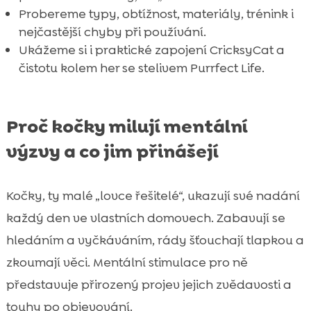
Probereme typy, obtížnost, materiály, trénink i
nejčastější chyby při používání.
Ukážeme si i praktické zapojení CricksyCat a
čistotu kolem her se stelivem Purrfect Life.
Proč kočky milují mentální
výzvy a co jim přinášejí
Kočky, ty malé „lovce řešitelé“, ukazují své nadání
každý den ve vlastních domovech. Zabavují se
hledáním a vyčkáváním, rády šťouchají tlapkou a
zkoumají věci. Mentální stimulace pro ně
představuje přirozený projev jejich zvědavosti a
touhy po objevování.