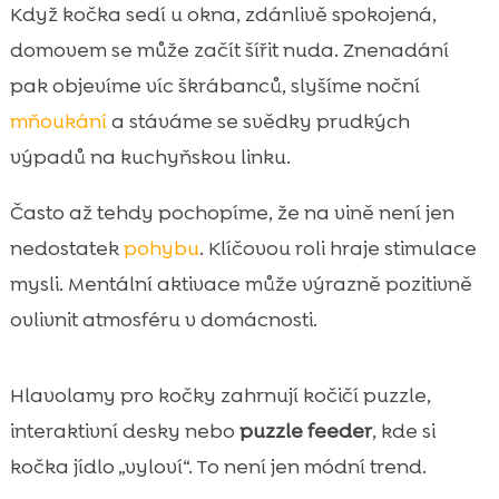
Proč kočky milují mentální výzvy a co jim
Když kočka sedí u okna, zdánlivě spokojená,

přinášejí
domovem se může začít šířit nuda. Znenadání
Jak poznáme, že naše kočka potřebuje

pak objevíme víc škrábanců, slyšíme noční
více mentální stimulace
mňoukání
a stáváme se svědky prudkých
Typy kočičích hlavolamů a interaktivních

výpadů na kuchyňskou linku.
hraček, které stojí za vyzkoušení
logické hlavolamy pro kočky: jak vybrat

Často až tehdy pochopíme, že na vině není jen
správnou obtížnost
nedostatek
pohybu
. Klíčovou roli hraje stimulace
Bezpečnost a materiály: na co si dát pozor

mysli. Mentální aktivace může výrazně pozitivně
při nákupu i doma
ovlivnit atmosféru v domácnosti.
Jak kočku hlavolam naučit a udržet ji

motivovanou
Nejčastější chyby při používání hlavolamů
Hlavolamy pro kočky zahrnují kočičí puzzle,

a jak se jim vyhnout
interaktivní desky nebo
puzzle feeder
, kde si
Hlavolamy pro koťata, dospělé i seniory:

kočka jídlo „vyloví“. To není jen módní trend.
jak přizpůsobit zábavu věku