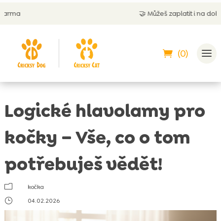
🤝
Můžeš zaplatit i na dobírku
(0)
Logické hlavolamy pro
kočky – Vše, co o tom
potřebuješ vědět!
m
kočka
}
04.02.2026