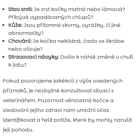
Stav srsti:
Je srst kočky matná nebo lámavá?
Přibývá vypadávaných chlupů?
Kůže:
Jsou přítomné skvrny, vyrážky, či jiné
abnormality?
Chování:
Je kočka neklidná, často se škrábe
nebo olizuje?
Stravovací návyky:
Došlo k náhlé změně v chuťi
k jídlu?
Pokud pozorujeme jakékoli z výše uvedených
příznaků, je nezbytné konzultovat situaci s
veterinářem. Pozornost věnovaná kočce a
sledování jejího zdraví nám umožní včas
identifikovat a řešit potíže, které by mohly narušit
její pohodu.