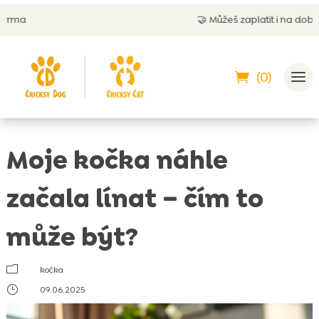
🤝
Můžeš zaplatit i na dobírku
(0)
Moje kočka náhle
začala línat – čím to
může být?
m
kočka
}
09.06.2025