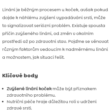
Sezónní změny a línání

Línání je běžným procesem u koček, avšak pokud
Vliv prostředí na srst vaší kočky

dojde k náhlému zvýšení vypadávání srsti, může
Kočka náhle líná – co sledovat

to signalizovat seriózní problém. Existuje spousta
O nemoci a symptomech spojených s

příčin zvýšeného línání, od změn v okolním
línáním
prostředí až po zdravotní stav. Pojďme se věnovat
Péče o srst během línání

Výhody hypoalergenní stravy
různým faktorům vedoucím k nadměrnému línání

Purrfect Life stelivo pro kočky
a možnostem, jak situaci řešit.

Prevence problémů se srstí

Jak můžeme pomoci kočce během línání

Klíčové body
Podpora zdravého životního stylu

Speciální produkty pro kočky s citlivou
Zvýšené línání koček
může být příznakem

pokožkou
zdravotního problému.
Nutriční péče hraje důležitou roli v udržení
Tipy na minimalizaci línání v domácnosti

zdravé srsti.
Závěr
