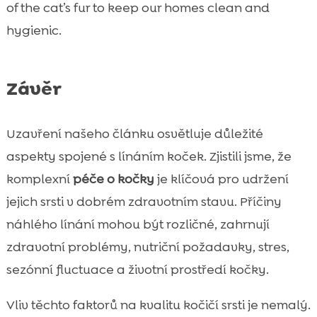
of the cat’s fur to keep our homes clean and
hygienic.
Závěr
Uzavření našeho článku osvětluje důležité
aspekty spojené s línáním koček. Zjistili jsme, že
komplexní
péče o kočky
je klíčová pro udržení
jejich srsti v dobrém zdravotním stavu. Příčiny
náhlého línání mohou být rozličné, zahrnují
zdravotní problémy, nutriční požadavky, stres,
sezónní fluctuace a životní prostředí kočky.
Vliv těchto faktorů na kvalitu kočičí srsti je nemalý.