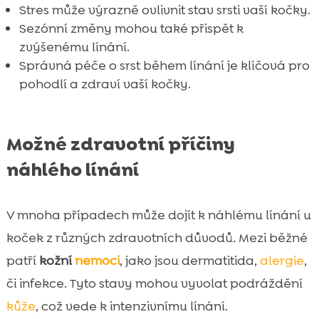
Stres může výrazně ovlivnit stav srsti vaší kočky.
FAQ

Sezónní změny mohou také přispět k
zvýšenému línání.
Správná péče o srst během línání je klíčová pro
pohodlí a zdraví vaší kočky.
Možné zdravotní příčiny
náhlého línání
V mnoha případech může dojít k náhlému línání u
koček z různých zdravotních důvodů. Mezi běžné
patří
kožní
nemoci
, jako jsou dermatitida,
alergie
,
či infekce. Tyto stavy mohou vyvolat podráždění
kůže
, což vede k intenzivnímu línání.