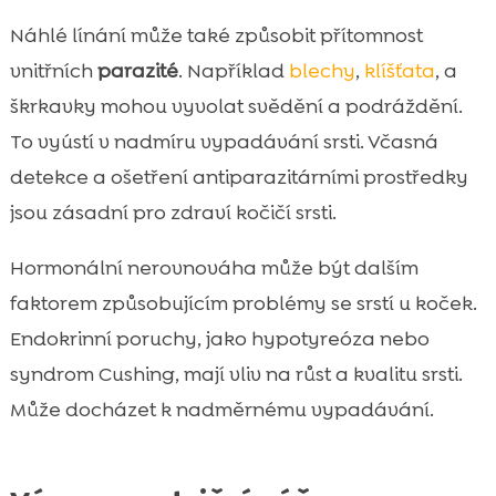
Náhlé línání může také způsobit přítomnost
vnitřních
parazité
. Například
blechy
,
klíšťata
, a
škrkavky mohou vyvolat svědění a podráždění.
To vyústí v nadmíru vypadávání srsti. Včasná
detekce a ošetření antiparazitárními prostředky
jsou zásadní pro zdraví kočičí srsti.
Hormonální nerovnováha může být dalším
faktorem způsobujícím problémy se srstí u koček.
Endokrinní poruchy, jako hypotyreóza nebo
syndrom Cushing, mají vliv na růst a kvalitu srsti.
Může docházet k nadměrnému vypadávání.