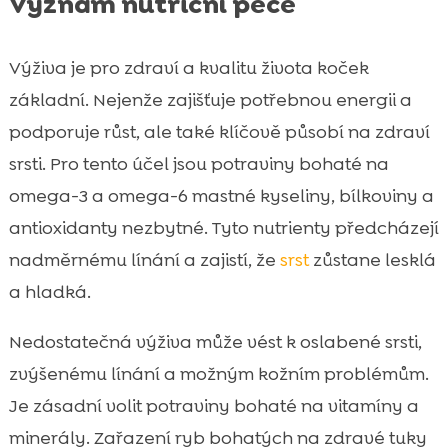
Význam nutriční péče
Výživa je pro zdraví a kvalitu života koček
základní. Nejenže zajišťuje potřebnou energii a
podporuje růst, ale také klíčově působí na zdraví
srsti. Pro tento účel jsou potraviny bohaté na
omega-3 a omega-6 mastné kyseliny, bílkoviny a
antioxidanty nezbytné. Tyto nutrienty předcházejí
nadměrnému línání a zajistí, že
srst
zůstane lesklá
a hladká.
Nedostatečná výživa může vést k oslabené srsti,
zvýšenému línání a možným kožním problémům.
Je zásadní volit potraviny bohaté na vitamíny a
minerály. Zařazení ryb bohatých na zdravé tuky