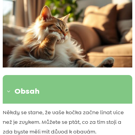
Obsah
3
Možné zdravotní příčiny náhlého línání
Někdy se stane, že vaše kočka začne línat více

Význam nutriční péče
než je zvykem. Můžete se ptát, co za tím stojí a

Stres a jeho vliv na línání
zda byste měli mít důvod k obavám.
