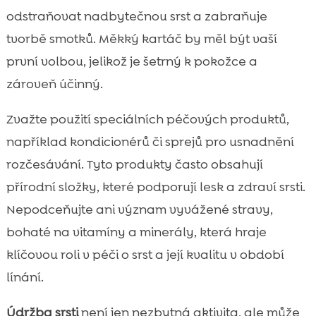
odstraňovat nadbytečnou srst a zabraňuje
tvorbě smotků. Měkký kartáč by měl být vaší
první volbou, jelikož je šetrný k pokožce a
zároveň účinný.
Zvažte použití speciálních péčových produktů,
například kondicionérů či sprejů pro usnadnění
rozčesávání. Tyto produkty často obsahují
přírodní složky, které podporují lesk a zdraví srsti.
Nepodceňujte ani význam vyvážené stravy,
bohaté na vitamíny a minerály, která hraje
klíčovou roli v péči o srst a její kvalitu v období
línání.
Údržba srsti
není jen nezbytná aktivita, ale může