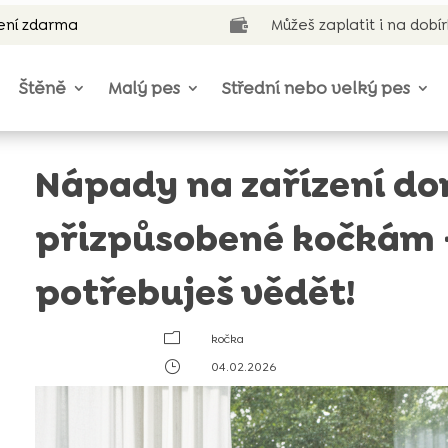
ení zdarma
Můžeš zaplatit i na dobí

Štěně
Malý pes
Střední nebo velký pes
Nápady na zařízení d
přizpůsobené kočkám –
potřebuješ vědět!
m
kočka
}
04.02.2026