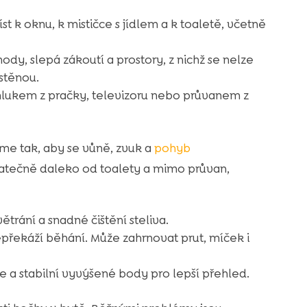
k oknu, k mističce s jídlem a k toaletě, včetně
y, slepá zákoutí a prostory, z nichž se nelze
stěnou.
 hlukem z pračky, televizoru nebo průvanem z
me tak, aby se vůně, zvuk a
pohyb
atečně daleko od toalety a mimo průvan,
ětrání a snadné čištění steliva.
epřekáží běhání. Může zahrnovat prut, míček i
ie a stabilní vyvýšené body pro lepší přehled.