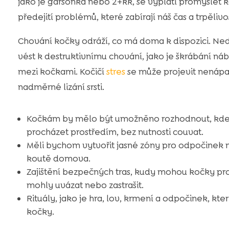
jako je garsonka nebo 2+kk, se vyplatí promyslet k
předejití problémů, které zabírají náš čas a trpělivo
Chování kočky odráží, co má doma k dispozici. Ne
vést k destruktivnímu chování, jako je škrábání ná
mezi kočkami. Kočičí
stres
se může projevit nenápad
nadměrné lizání srsti.
Kočkám by mělo být umožněno rozhodnout, kde ch
procházet prostředím, bez nutnosti couvat.
Měli bychom vytvořit jasné zóny pro odpočinek 
koutě domova.
Zajištění bezpečných tras, kudy mohou kočky pro
mohly uvázat nebo zastrašit.
Rituály, jako je hra, lov, krmení a odpočinek, které
kočky.