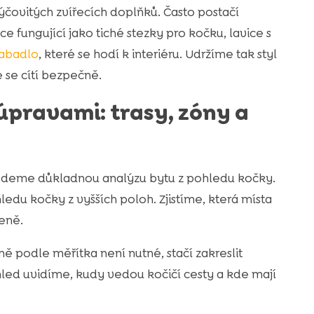
ýčovitých zvířecích doplňků. Často postačí
 fungující jako tiché stezky pro kočku, lavice s
rabadlo
, které se hodí k interiéru. Udržíme tak styl
 se cítí bezpečně.
úpravami: trasy, zóny a
edeme důkladnou analýzu bytu z pohledu kočky.
edu kočky z vyšších poloh. Zjistíme, která místa
eně.
ě podle měřítka není nutné, stačí zakreslit
hled uvidíme, kudy vedou kočičí cesty a kde mají