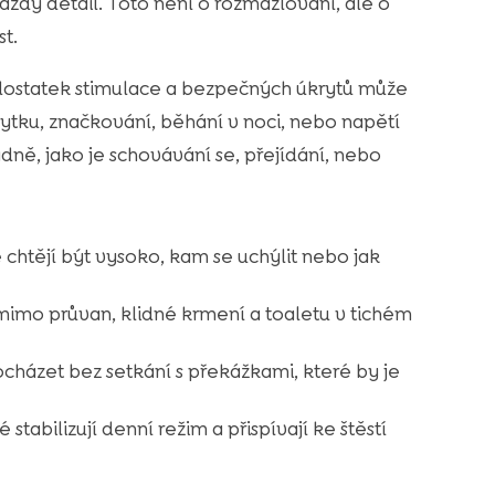
aždý detail. Toto není o rozmazlování, ale o
st.
dostatek stimulace a bezpečných úkrytů může
bytku, značkování, běhání v noci, nebo napětí
ně, jako je schovávání se, přejídání, nebo
tějí být vysoko, kam se uchýlit nebo jak
mimo průvan, klidné krmení a toaletu v tichém
cházet bez setkání s překážkami, které by je
 stabilizují denní režim a přispívají ke štěstí