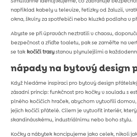
Simultánně identifikujeme, co zabraňuje bezpečno
například kabely u televize, řetízky od žaluzií, vra
okna, škvíry za spotřebiči nebo kluzká podlaha v př
Abyste se při úpravách neztratili v chaosu, doporuču
bezpečnost a zřiďte toaletu, pak se zaměřte na ver
se tak
kočičí trasy
stanou plynulejšími a každodenn
nápady na bytový design 
Když hledáme inspiraci pro bytový design přátels
zásadní princip: funkčnost pro kočky v souladu s es
plného kočičích hraček, abychom vytvořili domov,
jejich kočičí přátelé. Cílem je vytvořit interiér, k
skandinávskému, industriálnímu nebo boho stylu.
Kočky a nábytek koncipujeme jako celek, nikoli ja