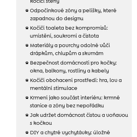
kočičí stěny
Odpočinkové zóny a pelíšky, které

zapadnou do designu
Kočičí toaleta bez kompromisů:

umístění, soukromí a čistota
Materiály a povrchy odolné vůči

drápkům, chlupům a skvrnám
Bezpečnost domácnosti pro kočky:

okna, balkony, rostliny a kabely
Kočičí obohacení prostředí: hra, lov a

mentální stimulace
Krmení jako součást interiéru: krmné

stanice a zóny bez nepořádku
Jak udržet domácnost čistou a voňavou

s kočkou
DIY a chytré vychytávky: úložné
