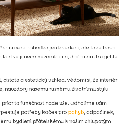
 Pro ni není pohovka jen k sedění, ale také trasa
Pokud se jí něco nezamlouvá, dává nám to rychle
čistota a estetický vzhled. Vědomi si, že interiér
ě, navzdory našemu rušnému životnímu stylu.
 priorita funkčnost nade vše. Odhalíme vám
espektuje potřeby koček pro
pohyb
, odpočinek,
ickému bydlení přátelskému k našim chlupatým