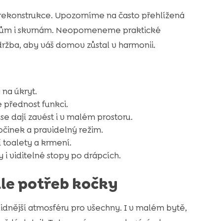
 rekonstrukce. Upozorníme na často přehlížená
ápkům i skvrnám. Neopomeneme praktické
držba, aby váš domov zůstal v harmonii.
 na úkryt.
 přednost funkci.
se dají zavést i v malém prostoru.
počinek a pravidelný režim.
 toalety a krmení.
i viditelné stopy po drápcích.
le potřeb kočky
dnější atmosféru pro všechny. I v malém bytě,