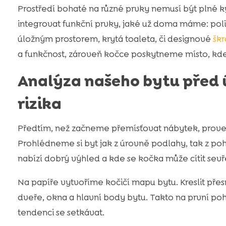
Prostředí bohaté na různé prvky nemusí být plné k
integrovat funkční prvky, jaké už doma máme: police
úložným prostorem, krytá toaleta, či designové
šk
a funkčnost, zároveň kočce poskytneme místo, kde
Analýza našeho bytu před 
rizika
Předtím, než začneme přemísťovat nábytek, prov
Prohlédneme si byt jak z úrovně podlahy, tak z pohl
nabízí dobrý výhled a kde se kočka může cítit sevř
Na papíře vytvoříme kočičí mapu bytu. Kreslit přesn
dveře, okna a hlavní body bytu. Takto na první po
tendenci se setkávat.