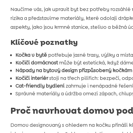
Naučíme vás, jak upravit byt bez potřeby rozsáhlé
rizika a představíme materiály, které odolají dr
aspekty, jako jsou krmné stanice, stelivo a běžná ú
Klíčové poznatky
Kočka v bytě
potřebuje jasné trasy, výšky a místa
Kočičí domácnost
může být estetická, když dáme
Nápady na bytový design přizpůsobený kočkám
Kočičí interiér
stojí na třech pilířích: bezpečí, od
Cat-friendly bydlení
zahrnuje i nenápadné řešení
Správné materiály a údržba omezí zápach, chlupy 
Proč navrhovat domov pod
Domov designovaný s ohledem na kočku přináší kli