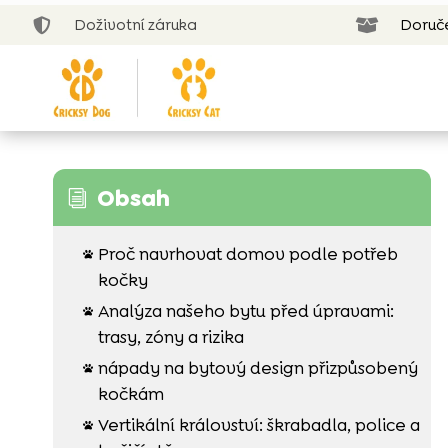
Doživotní záruka
Doruč


Obsah
i
Proč navrhovat domov podle potřeb

kočky
Analýza našeho bytu před úpravami:

trasy, zóny a rizika
nápady na bytový design přizpůsobený

kočkám
Vertikální království: škrabadla, police a
