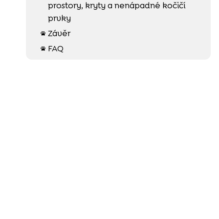
prostory, kryty a nenápadné kočičí
prvky
Závěr

FAQ
