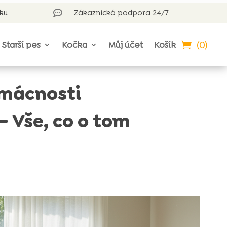
rku
Zákaznická podpora 24/7

(0)
Starší pes
Kočka
Můj účet
Košík
omácnosti
 Vše, co o tom