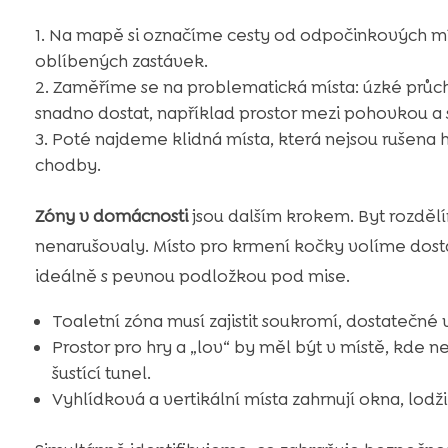
Na mapě si označíme cesty od odpočinkových míst 
oblíbených zastávek.
Zaměříme se na problematická místa: úzké průchod
snadno dostat, například prostor mezi pohovkou a 
Poté najdeme klidná místa, která nejsou rušena
chodby.
Zóny v domácnosti
jsou dalším krokem. Byt rozdělí
nenarušovaly. Místo pro krmení kočky volíme dost
ideálně s pevnou podložkou pod mise.
Toaletní zóna musí zajistit soukromí, dostatečné v
Prostor pro hry a „lov“ by měl být v místě, kde n
šustící tunel.
Vyhlídková a vertikální místa zahrnují okna, lodž