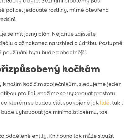
sti kočky v bytě. Běžnými problémy jsou
tké police, jedovaté rostliny, mírně otevřená
edsíni.
je se mít jasný plán. Nejdříve zajistěte
tikálu a až nakonec na vzhled a údržbu. Postupně
í používání bytu bude pohodlnější.
přizpůsobený kočkám
ký k našim kočičím společníkům, sledujeme jeden
tetikou pro lidi. Snažíme se vyvarovat prostoru
 ve kterém se budou cítit spokojeně jak
lidé
, tak i
terý bude vyhovovat jak minimalistickému, tak
ko oddělené entity. Knihovna tak může sloužit