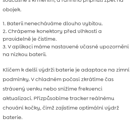
současně s krmením, a ranního připnutí zpět na
obojek.
Baterii nenecháváme dlouho vybitou.
Chrápeme konektory před vlhkostí a
pravidelně je čistíme.
V aplikaci máme nastavené včasné upozornění
na nízkou baterii.
Klíčem k delší výdrži baterie je adaptace na zimní
podmínky. V chladném počasí zkrátíme čas
strávený venku nebo snížíme frekvenci
aktualizací. Přízpůsobíme tracker reálnému
chování kočky, čímž zajistíme optimální výdrž
baterie.