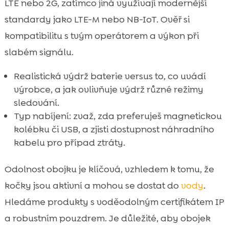
LTE nebo 2G, zatímco jiná využívají modernější
standardy jako LTE-M nebo NB-IoT. Ověř si
kompatibilitu s tvým operátorem a výkon při
slabém signálu.
Realistická výdrž baterie versus to, co uvádí
výrobce, a jak ovlivňuje výdrž různé režimy
sledování.
Typ nabíjení: zvaž, zda preferuješ magnetickou
kolébku či USB, a zjisti dostupnost náhradního
kabelu pro případ ztráty.
Odolnost obojku je klíčová, vzhledem k tomu, že
kočky jsou aktivní a mohou se dostat do
vody
.
Hledáme produkty s voděodolným certifikátem IP
a robustním pouzdrem. Je důležité, aby obojek