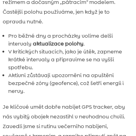
režimem a dočasným „pátracím“ modelem.
Častější polohu používáme, jen když je to
opravdu nutné.
Pro běžné dny a procházky volíme delší
intervaly
aktualizace polohy
.
V kritických situacích, jako je útěk, zapneme
krátké intervaly a připravíme se na vyšší
spotřebu.
Aktivní zůstávají upozornění na opuštění
bezpečné zóny (geofence), což šetří energii i
nervy.
Je klíčové umět dobře nabíjet GPS tracker, aby
nás vybitý obojek nezastihl v nevhodnou chvíli.
Zavedli jsme si rutinu večerního nabíjení,