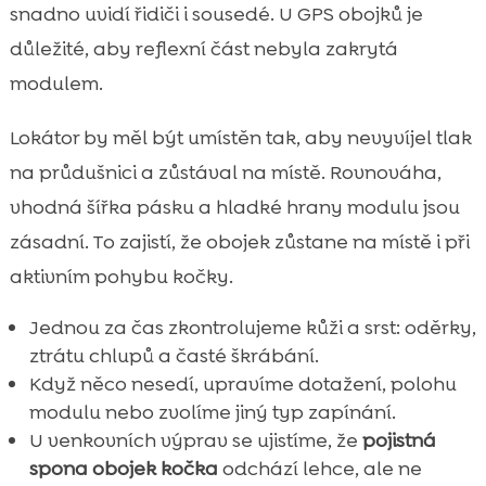
snadno uvidí řidiči i sousedé. U GPS obojků je
důležité, aby reflexní část nebyla zakrytá
modulem.
Lokátor by měl být umístěn tak, aby nevyvíjel tlak
na průdušnici a zůstával na místě. Rovnováha,
vhodná šířka pásku a hladké hrany modulu jsou
zásadní. To zajistí, že obojek zůstane na místě i při
aktivním pohybu kočky.
Jednou za čas zkontrolujeme kůži a srst: oděrky,
ztrátu chlupů a časté škrábání.
Když něco nesedí, upravíme dotažení, polohu
modulu nebo zvolíme jiný typ zapínání.
U venkovních výprav se ujistíme, že
pojistná
spona obojek kočka
odchází lehce, ale ne