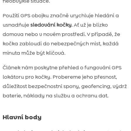
neobvyklé situace.
Náklady: cena zařízení, předplatné, data a

skryté poplatky
Použití GPS obojku značně urychluje hledání a
Jak kočku na GPS obojek zvyknout bez

usnadňuje
sledování kočky
. Ať už je blízko
stresu
domova nebo v novém prostředí. V případě, že
Co dělat, když se kočka ztratí: praktický

kočka zabloudí do nebezpečných míst, každá
postup krok za krokem
minuta může být klíčová.
Údržba a hygiena: čištění obojku i senzoru

bez poškození
Článek nám poskytne přehled o fungování GPS
Ochrana soukromí a bezpečnost dat v

lokátoru pro kočky. Probereme jeho přesnost,
aplikacích
důležitost bezpečnostní spony, geofencing, výdrž
Produkty pro každodenní pohodu:

baterie, náklady na službu a ochranu dat.
CricksyCat, Jasper, Bill a stelivo Purrfect Life
Nejčastější chyby při používání GPS obojku

a jak se jim vyhnout
Hlavní body
Závěr
