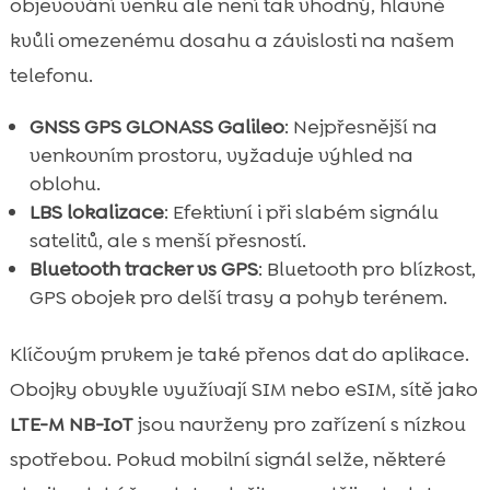
objevování venku ale není tak vhodný, hlavně
kvůli omezenému dosahu a závislosti na našem
telefonu.
GNSS GPS GLONASS Galileo
: Nejpřesnější na
venkovním prostoru, vyžaduje výhled na
oblohu.
LBS lokalizace
: Efektivní i při slabém signálu
satelitů, ale s menší přesností.
Bluetooth tracker vs GPS
: Bluetooth pro blízkost,
GPS obojek pro delší trasy a pohyb terénem.
Klíčovým prvkem je také přenos dat do aplikace.
Obojky obvykle využívají SIM nebo eSIM, sítě jako
LTE-M NB-IoT
jsou navrženy pro zařízení s nízkou
spotřebou. Pokud mobilní signál selže, některé