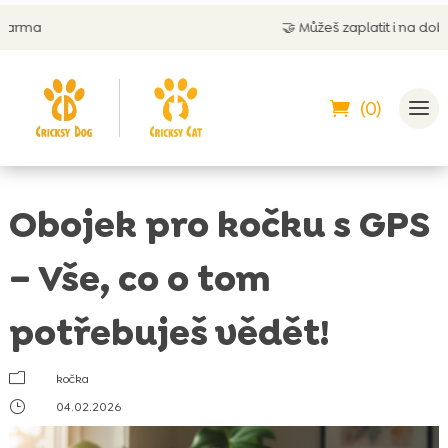
🤝
Můžeš zaplatit i na dobírku
(0)
Obojek pro kočku s GPS
– Vše, co o tom
potřebuješ vědět!
m
kočka
}
04.02.2026