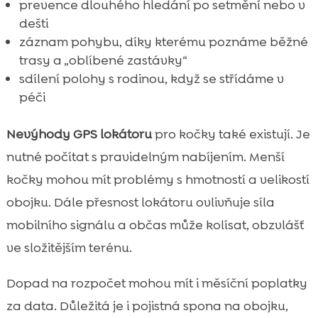
prevence dlouhého hledání po setmění nebo v
dešti
záznam pohybu, díky kterému poznáme běžné
trasy a „oblíbené zastávky“
sdílení polohy s rodinou, když se střídáme v
péči
Nevýhody GPS lokátoru
pro kočky také existují. Je
nutné počítat s pravidelným nabíjením. Menší
kočky mohou mít problémy s hmotností a velikostí
obojku. Dále přesnost lokátoru ovlivňuje síla
mobilního signálu a občas může kolísat, obzvlášť
ve složitějším terénu.
Dopad na rozpočet mohou mít i měsíční poplatky
za data. Důležitá je i pojistná spona na obojku,