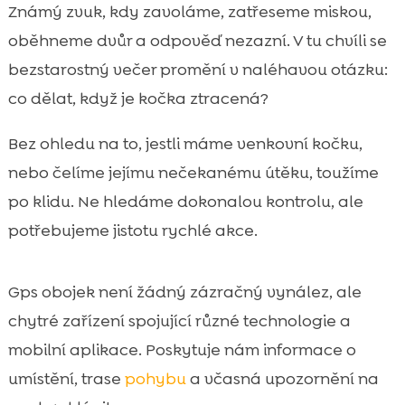
Proč vůbec sledovat kočku přes GPS a kdy
Známý zvuk, kdy zavoláme, zatřeseme miskou,

to dává smysl
oběhneme dvůr a odpověď nezazní. V tu chvíli se
Jak funguje GPS obojek a jaké technologie

bezstarostný večer promění v naléhavou otázku:
se používají
co dělat, když je kočka ztracená?
obojek pro kočku s GPS: výhody, nevýhody

a pro koho je vhodný
Bez ohledu na to, jestli máme venkovní kočku,
Klíčové parametry při výběru GPS obojku

nebo čelíme jejímu nečekanému útěku, toužíme
pro kočku
po klidu. Ne hledáme dokonalou kontrolu, ale
Bezpečnost obojku: pojistná spona, reflexní

potřebujeme jistotu rychlé akce.
prvky a správné utažení
Nastavení geofencingu a upozornění, která

Gps obojek není žádný zázračný vynález, ale
se nám budou hodit
Přesnost v praxi: město, vesnice, les a
chytré zařízení spojující různé technologie a

počasí
mobilní aplikace. Poskytuje nám informace o
Baterie, nabíjení a úsporné režimy pro delší

umístění, trase
pohybu
a včasná upozornění na
výdrž