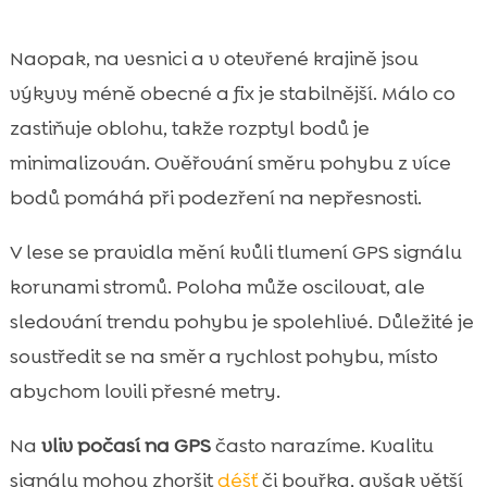
Naopak, na vesnici a v otevřené krajině jsou
výkyvy méně obecné a fix je stabilnější. Málo co
zastiňuje oblohu, takže rozptyl bodů je
minimalizován. Ověřování směru pohybu z více
bodů pomáhá při podezření na nepřesnosti.
V lese se pravidla mění kvůli tlumení GPS signálu
korunami stromů. Poloha může oscilovat, ale
sledování trendu pohybu je spolehlivé. Důležité je
soustředit se na směr a rychlost pohybu, místo
abychom lovili přesné metry.
Na
vliv počasí na GPS
často narazíme. Kvalitu
signálu mohou zhoršit
déšť
či bouřka, avšak větší