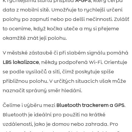
K rychlejšímu startu přispívá
A-GPS
, který čerpá
data z mobilní sítě. Umožňuje to rychlejší určení
polohy po zapnutí nebo po delší nečinnosti. Zvlášť
to oceníme, když kočka uteče a my si přejeme
okamžitě znát její polohu.
V městské zástavbě či při slabém signálu pomáhá
LBS lokalizace
, někdy podpořená Wi-Fi. Orientuje
se podle vysílačů a sítí, čímž poskytuje spíše
přibližnou polohu. V určitých situacích však může
naznačit správný směr hledání.
Čelíme i výběru mezi
Bluetooth trackerem a GPS
.
Bluetooth je ideální pro použití na krátké
vzdálenosti, jako je domov nebo zahrada. Pro