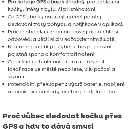
FAQ
Pro koho je GPS obojek vhodný
: pro venkovní

kočky, útěky z bytu, či při stěhování.
Co GPS obojky nabízejí: určení polohy,
sledování trasy pohybu a notifikace v aplikaci.
Proč je obojek významný: poskytuje rychlejší
odpovědi a větší klid v každodenním životě.
Na co se zaměřit při výběru: bezpečnostní
pojistná spona a komfort při nošení.
Co ovlivňuje funkčnost v praxi: přesnost
lokalizace ve městě nebo lese, vliv počasí a
signálu.
Potenciální překvapení: výdrž baterie, nabíjení
a související náklady, včetně předplatného.
Proč vůbec sledovat kočku přes
GPS a kdy to dává smysl