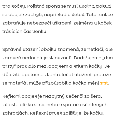
pro kočky. Pojistná spona se musí uvolnit, pokud
se obojek zachytí, například o větev. Tato funkce
zabraňuje nebezpečí uškrcení, zejména u koček
trávících čas venku.
Správné utažení obojku znamená, že netlačí, ale
zároveň nedovoluje sklouznutí. Dodržujeme „dva
prsty“ pravidlo mezi obojkem a krkem kočky. Je
důležité opětovně zkontrolovat utažení, protože
se materiál může přizpůsobit a kočka mění
srst
.
Reflexní obojek je nezbytný večer či za šera,
zvláště blízko silnic nebo v špatně osvětlených
zahradách. Reflexní prvek zajišťuje, že kočku