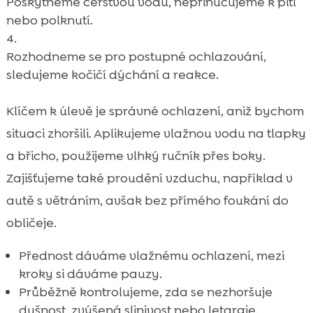
Poskytneme čerstvou vodu, nepřinucujeme k pití
nebo polknutí.
Rozhodneme se pro postupné ochlazování,
sledujeme kočičí dýchání a reakce.
Klíčem k úlevě je správné ochlazení, aniž bychom
situaci zhoršili. Aplikujeme vlažnou vodu na tlapky
a břicho, použijeme vlhký ručník přes boky.
Zajišťujeme také proudění vzduchu, například v
autě s větráním, avšak bez přímého foukání do
obličeje.
Přednost dáváme vlažnému ochlazení, mezi
kroky si dáváme pauzy.
Průběžně kontrolujeme, zda se nezhoršuje
dušnost, zvýšená slinivost nebo letargie.