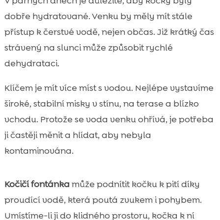
V parných dnech je důležité, aby kočky byly
dobře hydratované. Venku by měly mít stále
přístup k čerstvé vodě, nejen občas. Již krátký čas
strávený na slunci může způsobit rychlé
dehydrataci.
Klíčem je mít více míst s vodou. Nejlépe vystavíme
široké, stabilní misky v stínu, na terase a blízko
vchodu. Protože se voda venku ohřívá, je potřeba
ji častěji měnit a hlídat, aby nebyla
kontaminována.
Kočičí fontánka
může podnítit kočku k pití díky
proudící vodě, která poutá zvukem i pohybem.
Umístíme-li ji do klidného prostoru, kočka k ní