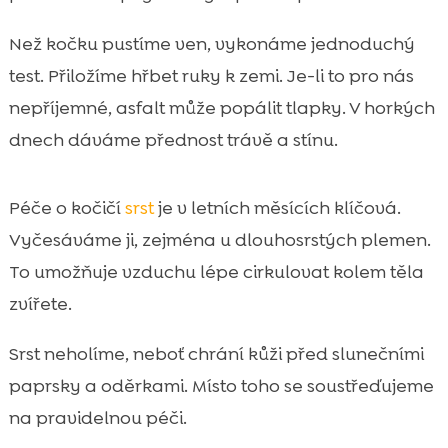
Než kočku pustíme ven, vykonáme jednoduchý
test. Přiložíme hřbet ruky k zemi. Je-li to pro nás
nepříjemné, asfalt může popálit tlapky. V horkých
dnech dáváme přednost trávě a stínu.
Péče o kočičí
srst
je v letních měsících klíčová.
Vyčesáváme ji, zejména u dlouhosrstých plemen.
To umožňuje vzduchu lépe cirkulovat kolem těla
zvířete.
Srst neholíme, neboť chrání kůži před slunečními
paprsky a oděrkami. Místo toho se soustřeďujeme
na pravidelnou péči.