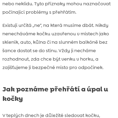
nebo neklidu. Tyto příznaky mohou naznačovat
počínající problémy s přehřátím.
Existují určitá „ne“, na která musíme dbát. Nikdy
nenecháváme kočku uzavřenou v místech jako
skleník, auto, kůlna či na slunném balkóně bez
šance dostat se do stínu. Vždy ji necháme
rozhodnout, zda chce být venku v horku, a
zajišťujeme jí bezpečné místo pro odpočinek.
Jak poznáme přehřátí a úpal u
kočky
V teplých dnech je důležité sledovat kočku,