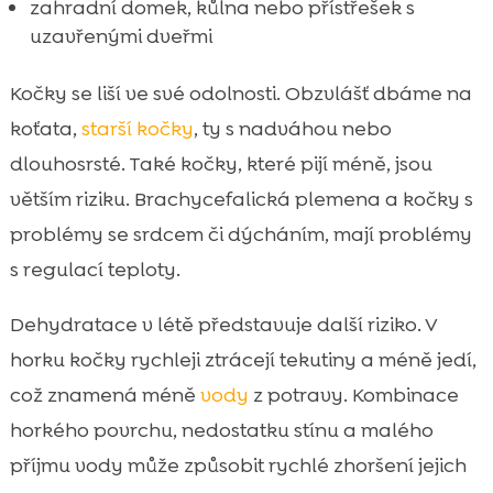
zahradní domek, kůlna nebo přístřešek s
uzavřenými dveřmi
Kočky se liší ve své odolnosti. Obzvlášť dbáme na
koťata,
starší kočky
, ty s nadváhou nebo
dlouhosrsté. Také kočky, které pijí méně, jsou
větším riziku. Brachycefalická plemena a kočky s
problémy se srdcem či dýcháním, mají problémy
s regulací teploty.
Dehydratace v létě představuje další riziko. V
horku kočky rychleji ztrácejí tekutiny a méně jedí,
což znamená méně
vody
z potravy. Kombinace
horkého povrchu, nedostatku stínu a malého
příjmu vody může způsobit rychlé zhoršení jejich