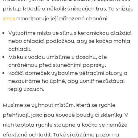
přístup k vodě a několik únikových tras. To snižuje
stres
a podporuje její přirozené chování.
Vytvoříme místo ve stínu s keramickou dlaždicí
nebo chladicí podložkou, aby se kočka mohla
ochladit.
Misku s vodou umístíme v dosahu, ale
chráněnou před slunečními paprsky.
Kočičí domeček vybavíme větracími otvory a
nezavíráme ho úplně, aby uvnitř nezůstával
teplý vzduch.
Musíme se vyhnout místům, která se rychle
přehřívají, jako jsou kovové boudy či skleníky. V
nich teplota rychle stoupne a kočka se nemůže
efektivně ochladit. Také si dáváme pozor na