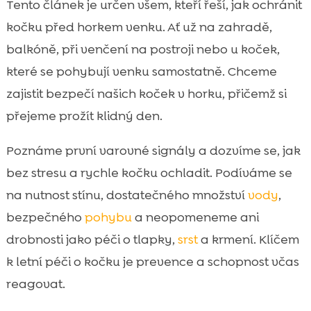
Tento článek je určen všem, kteří řeší, jak ochránit
Letní krmení a energie: jak upravit porce v

kočku před horkem venku. Ať už na zahradě,
horkých dnech
balkóně, při venčení na postroji nebo u koček,
CricksyCat: vhodná volba krmiva pro léto i

které se pohybují venku samostatně. Chceme
citlivé kočky
zajistit bezpečí našich koček v horku, přičemž si
Čistota a komfort v létě: Purrfect Life stelivo

přejeme prožít klidný den.
a kontrola zápachu
Paraziti a letní rizika venku: blechy, klíšťata

Poznáme první varovné signály a dozvíme se, jak
a bodnutí hmyzem
bez stresu a rychle kočku ochladit. Podíváme se
Bezpečné cestování a pobyt na zahradě

na nutnost stínu, dostatečného množství
vody
,
během veder
Závěr
bezpečného
pohybu
a neopomeneme ani

FAQ
drobnosti jako péči o tlapky,
srst
a krmení. Klíčem

k letní péči o kočku je prevence a schopnost včas
reagovat.