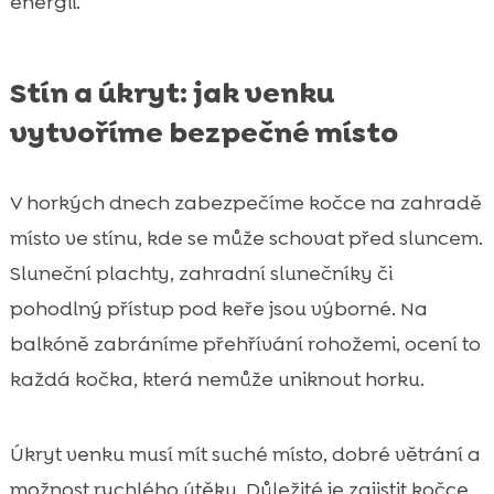
energii.
Stín a úkryt: jak venku
vytvoříme bezpečné místo
V horkých dnech zabezpečíme kočce na zahradě
místo ve stínu, kde se může schovat před sluncem.
Sluneční plachty, zahradní slunečníky či
pohodlný přístup pod keře jsou výborné. Na
balkóně zabráníme přehřívání rohožemi, ocení to
každá kočka, která nemůže uniknout horku.
Úkryt venku musí mít suché místo, dobré větrání a
možnost rychlého útěku. Důležité je zajistit kočce