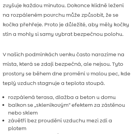
zvyšuje každou minutou. Dokonce klidně ležení
na rozpáleném povrchu může způsobit, že se
kočka přehřeje. Proto je důležité, aby měly kočky
stín a mohly si samy vybrat bezpečnou polohu.
V našich podmínkách venku často narazíme na
místa, která se zdají bezpečná, ale nejsou. Tyto
prostory se během dne promění v malou pec, kde
teplý vzduch stagnuje a teplota stoupá.
rozpálená terasa, dlažba a beton u domu
balkon se „skleníkovým“ efektem za zástěnou
nebo sklem
závětří bez proudění vzduchu mezi zdí a
plotem