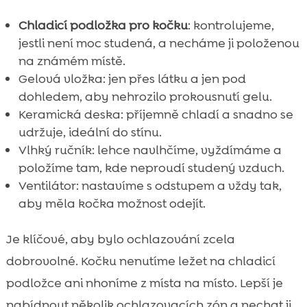
Chladicí podložka pro kočku
: kontrolujeme,
jestli není moc studená, a necháme ji položenou
na známém místě.
Gelová vložka: jen přes látku a jen pod
dohledem, aby nehrozilo prokousnutí gelu.
Keramická deska: příjemně chladí a snadno se
udržuje, ideální do stínu.
Vlhký ručník: lehce navlhčíme, vyždímáme a
položíme tam, kde neproudí studený vzduch.
Ventilátor: nastavíme s odstupem a vždy tak,
aby měla kočka možnost odejít.
Je klíčové, aby bylo ochlazování zcela
dobrovolné. Kočku nenutíme ležet na chladicí
podložce ani nhoníme z místa na místo. Lepší je
nabídnout několik ochlazovacích zón a nechat ji