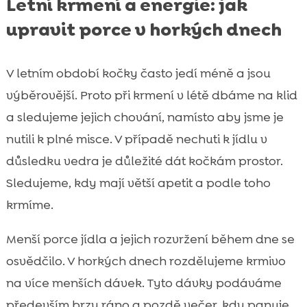
Letní krmení a energie: jak
upravit porce v horkých dnech
V letním období kočky často jedí méně a jsou
výběrovější. Proto při krmení v létě dbáme na klid
a sledujeme jejich chování, namísto aby jsme je
nutili k plné misce. V případě nechuti k jídlu v
důsledku vedra je důležité dát kočkám prostor.
Sledujeme, kdy mají větší apetit a podle toho
krmíme.
Menší porce jídla a jejich rozvržení během dne se
osvědčilo. V horkých dnech rozdělujeme krmivo
na více menších dávek. Tyto dávky podáváme
především brzy ráno a pozdě večer, kdy panuje