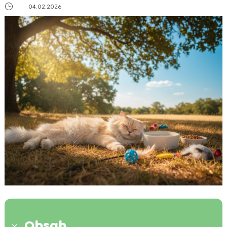
}
04.02.2026
Obsah
3