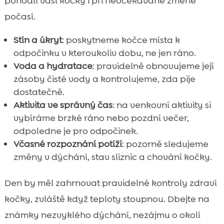
pohodlí vaší kočky i při neočekávané změně
počasí.
Stín a úkryt
: poskytneme kočce místa k
odpočinku v kteroukoliv dobu, ne jen ráno.
Voda a hydratace
: pravidelně obnovujeme její
zásoby čisté vody a kontrolujeme, zda pije
dostatečně.
Aktivita ve správný čas
: na venkovní aktivity si
vybíráme brzké ráno nebo pozdní večer,
odpoledne je pro odpočinek.
Včasné rozpoznání potíží
: pozorně sledujeme
změny v dýchání, stav sliznic a chování kočky.
Den by měl zahrnovat pravidelné kontroly zdraví
kočky, zvláště když teploty stoupnou. Dbejte na
známky nezvyklého dýchání, nezájmu o okolí