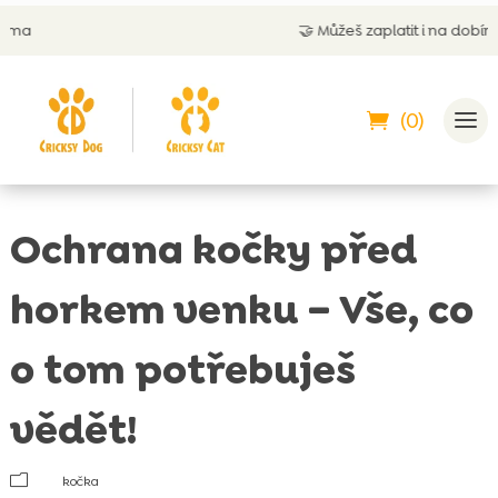
🤝
Můžeš zaplatit i na dobírku
(0)
Ochrana kočky před
horkem venku – Vše, co
o tom potřebuješ
vědět!
m
kočka