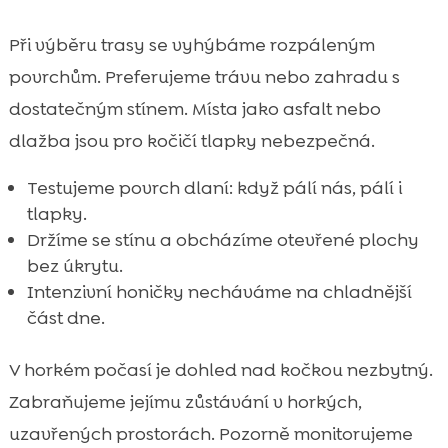
Při výběru trasy se vyhýbáme rozpáleným
povrchům. Preferujeme trávu nebo zahradu s
dostatečným stínem. Místa jako asfalt nebo
dlažba jsou pro kočičí tlapky nebezpečná.
Testujeme povrch dlaní: když pálí nás, pálí i
tlapky.
Držíme se stínu a obcházíme otevřené plochy
bez úkrytu.
Intenzivní honičky necháváme na chladnější
část dne.
V horkém počasí je dohled nad kočkou nezbytný.
Zabraňujeme jejímu zůstávání v horkých,
uzavřených prostorách. Pozorně monitorujeme