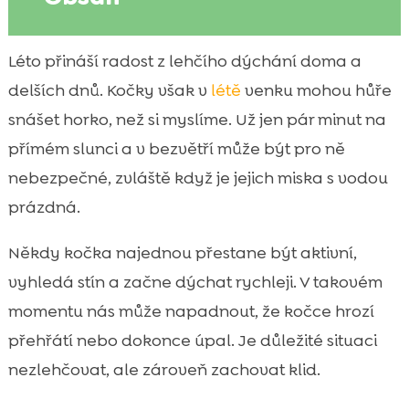
Proč je letní horko pro kočky venku rizikové
Léto přináší radost z lehčího dýchání doma a

ochrana kočky před horkem venku
delších dnů. Kočky však v
létě
venku mohou hůře

Jak poznáme přehřátí a úpal u kočky
snášet horko, než si myslíme. Už jen pár minut na

První pomoc při přehřátí kočky venku
přímém slunci a v bezvětří může být pro ně

Stín a úkryt: jak venku vytvoříme bezpečné
nebezpečné, zvláště když je jejich miska s vodou

místo
prázdná.
Hydratace v horku: voda, fontánky a tipy,

aby kočka pila víc
Někdy kočka najednou přestane být aktivní,
Chladicí pomůcky a bezpečné ochlazování
vyhledá stín a začne dýchat rychleji. V takovém

bez stresu
momentu nás může napadnout, že kočce hrozí
Bezpečný pohyb venku: časování, trasy a

přehřátí nebo dokonce úpal. Je důležité situaci
dohled
nezlehčovat, ale zároveň zachovat klid.
Ochrana tlapek, srsti a kůže v letních

podmínkách