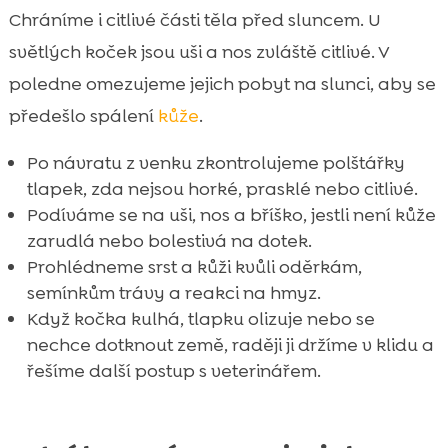
Chráníme i citlivé části těla před sluncem. U
světlých koček jsou uši a nos zvláště citlivé. V
poledne omezujeme jejich pobyt na slunci, aby se
předešlo spálení
kůže
.
Po návratu z venku zkontrolujeme polštářky
tlapek, zda nejsou horké, prasklé nebo citlivé.
Podíváme se na uši, nos a bříško, jestli není kůže
zarudlá nebo bolestivá na dotek.
Prohlédneme srst a kůži kvůli oděrkám,
semínkům trávy a reakci na hmyz.
Když kočka kulhá, tlapku olizuje nebo se
nechce dotknout země, raději ji držíme v klidu a
řešíme další postup s veterinářem.