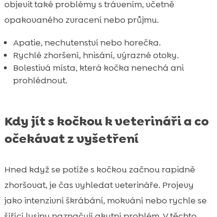
objevit také problémy s trávením, včetně
opakovaného zvracení nebo průjmu.
Apatie, nechutenství nebo horečka.
Rychlé zhoršení, hnisání, výrazné otoky.
Bolestivá místa, která kočka nenechá ani
prohlédnout.
Kdy jít s kočkou k veterináři a co
očekávat z vyšetření
Hned když se potíže s kočkou začnou rapidně
zhoršovat, je čas vyhledat veterináře. Projevy
jako intenzivní škrábání, mokvání nebo rychle se
šířící lysiny naznačují akutní problém. V těchto