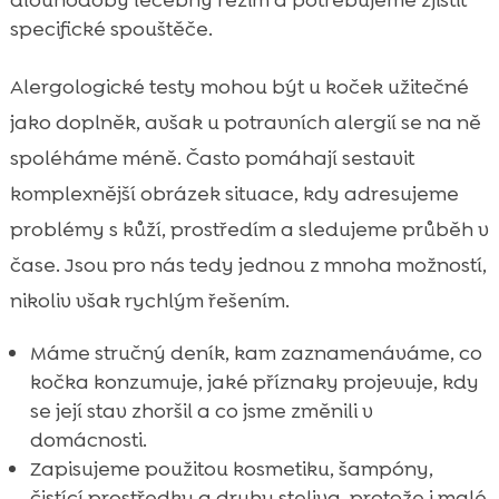
dlouhodobý léčebný režim a potřebujeme zjistit
specifické spouštěče.
Alergologické testy mohou být u koček užitečné
jako doplněk, avšak u potravních alergií se na ně
spoléháme méně. Často pomáhají sestavit
komplexnější obrázek situace, kdy adresujeme
problémy s kůží, prostředím a sledujeme průběh v
čase. Jsou pro nás tedy jednou z mnoha možností,
nikoliv však rychlým řešením.
Máme stručný deník, kam zaznamenáváme, co
kočka konzumuje, jaké příznaky projevuje, kdy
se její stav zhoršil a co jsme změnili v
domácnosti.
Zapisujeme použitou kosmetiku, šampóny,
čistící prostředky a druhy steliva, protože i malé