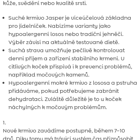
kůže, svědění nebo kvalitě srsti.
Suché krmivo Jasper je víceúčelová základna
pro jídelníček. Nabízíme varianty jako
hypoalergenní losos nebo tradiční jehněčí.
Výběr závisí na aktuálně testované dietě.
Suchá strava umožňuje pečlivě kontrolovat
denní příjem a zařízení stabilního krmení. U
citlivých koček přispívá i k prevenci problémů,
například močových kamenů.
Hypoalergenní mokré krmivo z lososa a pstruha
přidáváme, pokud potřebujeme zabránit
dehydrataci. Zvláště důležité je to u koček
náchylných k močovým problémům.
Nové krmivo zavádíme postupně, během 7–10
dnů. Díky tomu má trávicí systém čas přizpůsobit