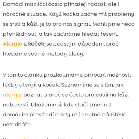
Co jsou alergie u koček a proč vznikají
Domácí mazlíčci často přinášejí radost, ale i

Nejčastější typy alergií u koček
náročné situace. Když kočka začne mít problémy

Typické příznaky alergie u kočky, které
se srstí a kůží, je to pro nás signál. Mohli jsme něco

bychom neměli přehlédnout
přehlédnout, a tak začínáme hledat řešení.
Kdy jít s kočkou k veterináři a co očekávat z

Alergie
u koček
jsou častým důvodem, proč
vyšetření
hledáme šetrné metody úlevy.
Diagnostika alergií u kočky krok za krokem

přírodní léčba alergií u kočky: bezpečné

V tomto článku prozkoumáme přírodní možnosti
možnosti a očekávatelné výsledky
léčby alergií u koček. Seznámíme se s tím, jak
Strava jako základ: hypoalergenní krmivo

a eliminační režim
alergie
poznat a proč se často projevují na kůži
CricksyCat krmivo pro kočky jako chytrá
nebo srsti. Ukážeme si, kdy stačí změny v

volba při alergiích
domácím prostředí a kdy už je nutná návštěva
Domácí prostředí bez alergenů: úklid,

veterináře.
vzduch a textilie
Péče o srst a kůži při alergiích: šetrná rutina
