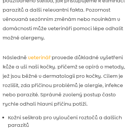
používaného steliva, jak přistupujeme k eliminaci
parazitů a další relevantní fakta. Pozornost
věnovaná sezónním změnám nebo novinkám v
domácnosti může veterináři pomoci lépe odhalit
možné alergeny.
Následně
veterinář
provede důkladné vyšetření
kůže a uší naší kočky. přičemž se opírá o metody,
jež jsou běžné v dermatologii pro kočky. Cílem je
rozlišit, zda příčinou problémů je alergie, infekce
nebo parazité. Správně zvolený postup často
rychle odhalí hlavní příčinu potíží.
Kožní seškrab pro vyloučení roztočů a dalších
parazitů