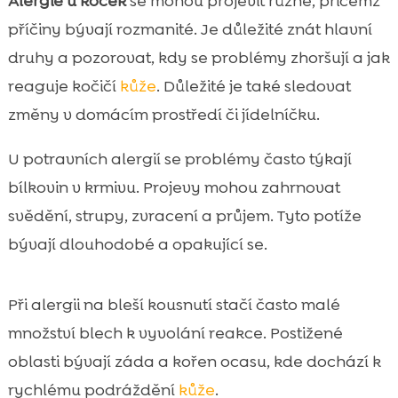
Alergie u koček
se mohou projevit různě, přičemž
příčiny bývají rozmanité. Je důležité znát hlavní
druhy a pozorovat, kdy se problémy zhoršují a jak
reaguje kočičí
kůže
. Důležité je také sledovat
změny v domácím prostředí či jídelníčku.
U potravních alergií se problémy často týkají
bílkovin v krmivu. Projevy mohou zahrnovat
svědění, strupy, zvracení a průjem. Tyto potíže
bývají dlouhodobé a opakující se.
Při alergii na bleší kousnutí stačí často malé
množství blech k vyvolání reakce. Postižené
oblasti bývají záda a kořen ocasu, kde dochází k
rychlému podráždění
kůže
.