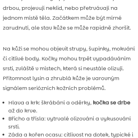
drbou, projevují neklid, nebo přetrvávají na
jednom místě těla. Začátkem může být mírné
zarudnutí, ale stav kůže se může rapidně zhoršit.
Na kůži se mohou objevit strupy, šupinky, mokvání
či citlivé body. Kočky mohou trpět vypadáváním
srsti, zvláště v místech, která si neustále olizují.
Přítomnost lysin a zhrublá kůže je varovným
signálem seriózních kožních problémů.
Hlava a krk: škrábání a oděrky,
kočka se drbe
až do krve.
Břicho a třísla: vytrvalé olizování a vykusování
srsti.
Záda a kořen ocasu: citlivost na dotek, typické i