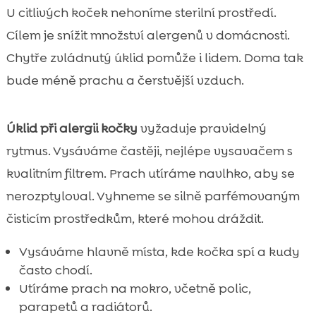
U citlivých koček nehoníme sterilní prostředí.
Cílem je snížit množství alergenů v domácnosti.
Chytře zvládnutý úklid pomůže i lidem. Doma tak
bude méně prachu a čerstvější vzduch.
Úklid při alergii kočky
vyžaduje pravidelný
rytmus. Vysáváme častěji, nejlépe vysavačem s
kvalitním filtrem. Prach utíráme navlhko, aby se
nerozptyloval. Vyhneme se silně parfémovaným
čisticím prostředkům, které mohou dráždit.
Vysáváme hlavně místa, kde kočka spí a kudy
často chodí.
Utíráme prach na mokro, včetně polic,
parapetů a radiátorů.