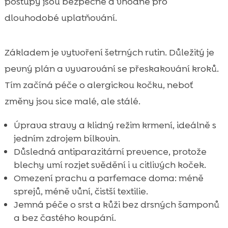
postupy jsou bezpečné a vhodné pro
dlouhodobé uplatňování.
Základem je vytvoření šetrných rutin. Důležitý je
pevný plán a vyvarování se přeskakování kroků.
Tím začíná péče o alergickou kočku, neboť
změny jsou sice malé, ale stálé.
Úprava stravy a klidný režim krmení, ideálně s
jedním zdrojem bílkovin.
Důsledná antiparazitární prevence, protože
blechy umí rozjet svědění i u citlivých koček.
Omezení prachu a parfemace doma: méně
sprejů, méně vůní, čistší textilie.
Jemná péče o srst a kůži bez drsných šamponů
a bez častého koupání.