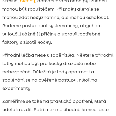
Krmivo,
blechy
, domácí prach nebo pyl zvenku
Paraziti a blechy jako častý spouštěč
mohou být spouštěčem. Příznaky alergie se

alergických reakcí
mohou zdát nevýznamné, ale mohou eskalovat.
Stres a alergie: jak psychika ovlivňuje kůži a

Budeme postupovat systematicky, abychom
imunitu
vyloučili vážnější příčiny a upravili potřebné
Kočičí stelivo a alergie: proč záleží na

faktory v životě kočky.
složení a prašnosti
Závěr

Přírodní léčba nese v sobě rizika. Některé přírodní
FAQ

látky mohou být pro kočky dráždivé nebo
nebezpečné. Důležitá je tedy opatrnost a
spoléhání se na ověřené postupy, nikoli na
experimenty.
Zaměříme se také na praktická opatření, která
udělají rozdíl. Patří mezi ně vhodné krmivo, čisté