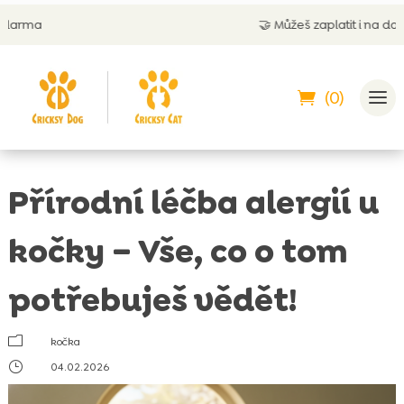
🤝
Můžeš zaplatit i na dobírku
(0)
Přírodní léčba alergií u
kočky – Vše, co o tom
potřebuješ vědět!
m
kočka
}
04.02.2026