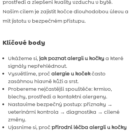
prostředí a zlepšení kvality vzduchu v bytě.
Naším cílem je zajistit kočce dlouhodobou úlevu a
mít jistotu v bezpečném přístupu.
Klíčové body
Ukážeme si,
jak poznat alergii u kočky
a které
signály nepřehlédnout.
Vysvětlíme, proč
alergie u koček
často
zasáhnou hlavně kůži a srst.
Probereme nejčastější spouštěče: krmivo,
blechy, prostředí a kontaktní alergeny.
Nastavíme bezpečný postup: příznaky →
veterinární kontrola → diagnostika → cílené
změny.
Ujasníme si, proč
přírodní léčba alergií u kočky