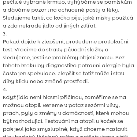
pečlivě vybrané krmivo, vyhýbáme se pamlskům
a dáváme pozor i na ochucené pasty a léky.
Sledujeme také, co kočka pije, jaké misky používá
a zda nekrade jídlo od jiných zvířat.
Pokud dojde k zlepšení, provedeme provokační
test. Vracíme do stravy původní složky a
sledujeme, jestli se problémy objeví znovu. Bez
tohoto kroku by diagnostika potravní alergie byla
často jen spekulace. Zlepšit se totiž může i stav
díky klidu nebo změně prostředí.
Když jídlo není hlavní příčinou, zaměříme se na
možnou atopii. Bereme v potaz sezónní vlivy,
prach, pyly a změny v domácnosti, které mohou
být rozhodující. Testování na atopii u koček se
pak jeví jako smysluplné, když chceme nastavit