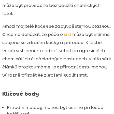
Produkty CricksyCat pro zdravou srst
může být provedeno bez použití chemických

Problémy se srstí u kočky – přírodní řešení
látek.

Důležitost hydratace

Mnozí majitelé koček se zabývají stejnou otázkou.
Běžné kožní infekce a jak je zvládnout

Chceme dokázat, že péče o
srst
může být intimně
Esenciální mastné kyseliny pro zdravou srst

spojena se zdravím kočky a přírodou. K léčbě
Prevence problémů se srstí

kočičí srsti není zapotřebí sahat po agresivních
Domácí kúry pro zdravou srst

chemikáliích či nákladných postupech. V této sérii
Produkty CricksyCat a jejich přínosy

článků prozkoumáme, jak přírodní cesty mohou
Purrfect Life kočkolit pro zdraví srsti

výrazně přispět ke zlepšení kvality srsti.
Význam pravidelné medicínské kontroly

Změny ve stravě a reakce srsti

Závěr

Klíčové body
FAQ

Přírodní metody mohou být účinné při léčbě