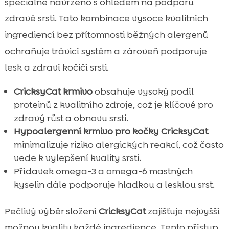
speciálně navrženo s ohledem na podporu
zdravé srsti. Tato kombinace vysoce kvalitních
ingrediencí bez přítomnosti běžných alergenů
ochraňuje trávicí systém a zároveň podporuje
lesk a zdraví kočičí srsti.
CricksyCat krmivo
obsahuje vysoký podíl
proteinů z kvalitního zdroje, což je klíčové pro
zdravý růst a obnovu srsti.
Hypoalergenní krmivo pro kočky
CricksyCat
minimalizuje riziko alergických reakcí, což často
vede k vylepšení kvality srsti.
Přídavek omega-3 a omega-6 mastných
kyselin dále podporuje hladkou a lesklou srst.
Pečlivý výběr složení
CricksyCat
zajišťuje nejvyšší
možnou kvalitu každé ingredience. Tento přístup