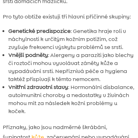
srsti domácích mazlíčků.
Pro tyto obtíže existují tři hlavní příčinné skupiny:
Genetické predispozice
: Genetika hraje roli v
náchylnosti k určitým kožním potížím, což
zvyšuje frekvenci výskytu problémů se srstí.
Vnější podněty
: Alergeny a paraziti jako blechy
či roztoči mohou vyvolávat záněty kůže a
vypadávání srsti. Nepříznivá péče a hygiena
taktéž přispívají k těmto nemocem.
Vnitřní zdravotní stavy
: Hormonální disbalance,
autoimunitní choroby a nedostatky v živinách
mohou mít za následek kožní problémy u
koček.
Příznaky, jako jsou nadměrné škrábání,
šupinatost
kůže
, začervenání nebo vypadávání