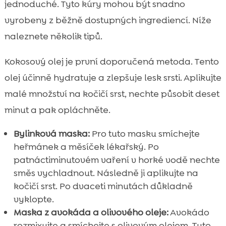
jednoduché. Tyto kúry mohou být snadno
vyrobeny z běžně dostupných ingrediencí. Níže
naleznete několik tipů.
Kokosový olej je první doporučená metoda. Tento
olej účinně hydratuje a zlepšuje lesk srsti. Aplikujte
malé množství na kočičí srst, nechte působit deset
minut a pak opláchněte.
Bylinková maska:
Pro tuto masku smíchejte
heřmánek a měsíček lékařský. Po
patnáctiminutovém vaření v horké vodě nechte
směs vychladnout. Následně ji aplikujte na
kočičí srst. Po dvaceti minutách důkladně
vyklopte.
Maska z avokáda a olivového oleje:
Avokádo
rozmixujte a smíchejte s olivovým olejem. Tuto