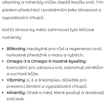
vitamíny a minerály může zlepšit kvalitu srsti. Tím
pádem předchází i problémům jako lámavost a
vypadávání chlupů.
Kočičí strava by měla zahrnovat tyto klíčové
nutrienty:
Bílkoviny:
Nezbytné pro růst a regeneraci srsti,
nalezené převážně v masu a rybách.
Omega-3 a Omega-6 mastné kyseliny:
Esenciální pro zdravou srst, zabraňují zánětům
a suchosti kůže.
Vitaminy:
A, E a B komplex, důležité pro
prevenci lámání a vypadávání chlupů.
Minerály:
Zinek a měď, které posilují a dodávají
srsti lesk.