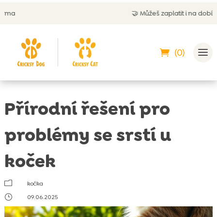
🤝
Můžeš zaplatit i na dobírku
(0)
Přírodní řešení pro
problémy se srstí u
koček
m
kočka
}
09.06.2025