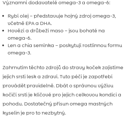
Významní dodavatelé omega-3 a omega-6:
Rybí olej – představuje hojný zdroj omega-3,
včetně EPA a DHA.
Hovězí a drůbeží maso – jsou bohaté na
omega-6.
Len a chia semínka – poskytují rostlinnou formu
omega-3.
Zahrnutím těchto zdrojů do stravy koček zajistíme
jejich srsti lesk a zdraví. Tuto péči je zapotřebí
provádět pravidelně. Dbát o správnou výživu
kočičí srsti je klíčové pro jejich celkovou kondici a
pohodu. Dostatečný přísun omega mastných
kyselin je pro to nezbytný.