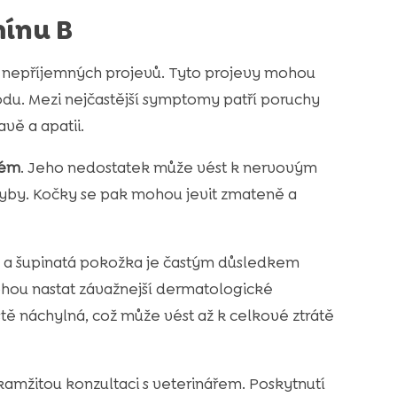
ínu B
 nepříjemných projevů. Tyto projevy mohou
odu. Mezi nejčastější symptomy patří poruchy
vě a apatii.
tém
. Jeho nedostatek může vést k nervovým
yby. Kočky se pak mohou jevit zmateně a
á a šupinatá pokožka je častým důsledkem
hou nastat závažnejší dermatologické
ě náchylná, což může vést až k celkové ztrátě
amžitou konzultaci s veterinářem. Poskytnutí