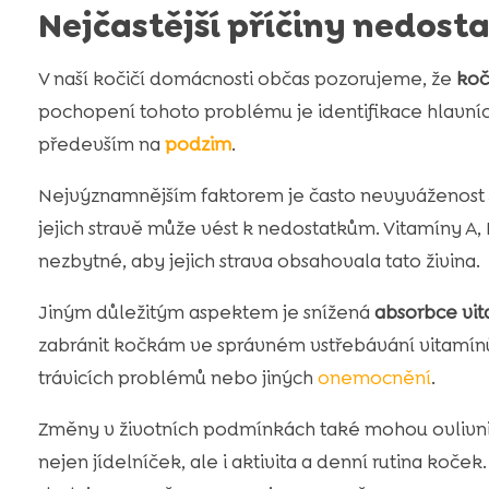
Nejčastější příčiny nedost
V naší kočičí domácnosti občas pozorujeme, že
koč
pochopení tohoto problému je identifikace hlavníc
především na
podzim
.
Nejvýznamnějším faktorem je často nevyváženost
jejich stravě může vést k nedostatkům. Vitamíny A, B
nezbytné, aby jejich strava obsahovala tato živina.
Jiným důležitým aspektem je snížená
absorbce vi
zabránit kočkám ve správném vstřebávání vitamínů
trávicích problémů nebo jiných
onemocnění
.
Změny v životních podmínkách také mohou ovlivni
nejen jídelníček, ale i aktivita a denní rutina koče