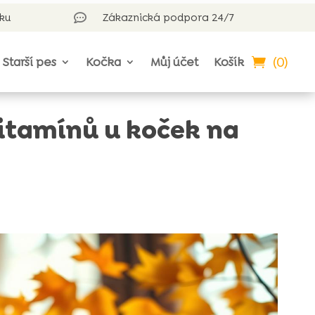
rku
Zákaznická podpora 24/7

(0)
Starší pes
Kočka
Můj účet
Košík
itamínů u koček na