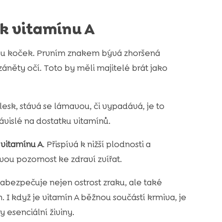
ek vitamínu A
 u koček. Prvním znakem bývá zhoršená
áněty očí. Toto by měli majitelé brát jako
 lesk, stává se lámavou, či vypadává, je to
závislé na dostatku vitamínů.
vitamínu A
. Přispívá k nižší plodnosti a
vou pozornost ke zdraví zvířat.
Zabezpečuje nejen ostrost zraku, ale také
 I když je vitamín A běžnou součástí krmiva, je
esenciální živiny.