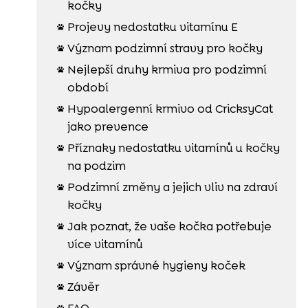
kočky
Projevy nedostatku vitamínu E

Význam podzimní stravy pro kočky

Nejlepší druhy krmiva pro podzimní

období
Hypoalergenní krmivo od CricksyCat

jako prevence
Příznaky nedostatku vitamínů u kočky

na podzim
Podzimní změny a jejich vliv na zdraví

kočky
Jak poznat, že vaše kočka potřebuje

více vitamínů
Význam správné hygieny koček

Závěr

FAQ
