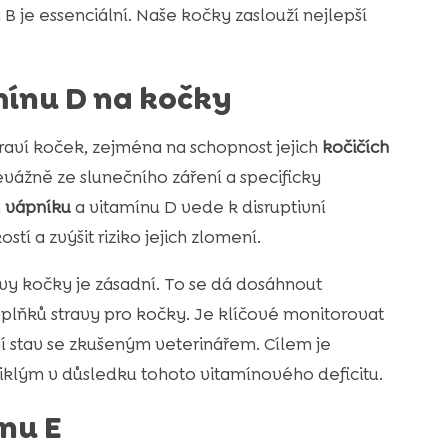
 je essenciální. Naše kočky zaslouží nejlepší
mínu D na kočky
ví koček, zejména na schopnost jejich
kočičích
evážně ze slunečního záření a specificky
ň
vápníku
a vitamínu D vede k disruptivní
í a zvýšit riziko jejich zlomení.
vy kočky je zásadní. To se dá dosáhnout
doplňků stravy pro kočky. Je klíčové monitorovat
jí stav se zkušeným veterinářem. Cílem je
klým v důsledku tohoto vitamínového deficitu.
nu E