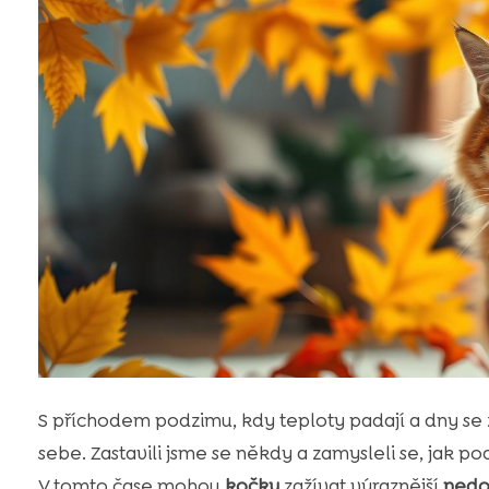
S příchodem podzimu, kdy teploty padají a dny s
sebe. Zastavili jsme se někdy a zamysleli se, jak p
V tomto čase mohou
kočky
zažívat výraznější
nedo