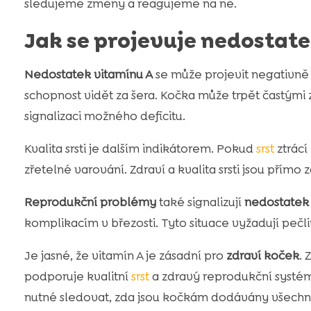
sledujeme změny a reagujeme na ně.
Jak se projevuje nedostat
Nedostatek vitamínu A
se může projevit negativně
schopnost vidět za šera. Kočka může trpět častými z
signalizaci možného deficitu.
Kvalita srsti je dalším indikátorem. Pokud
srst
ztrácí
zřetelné varování. Zdraví a kvalita srsti jsou přímo 
Reprodukční problémy
také signalizují
nedostatek 
komplikacím v březosti. Tyto situace vyžadují pečli
Je jasné, že vitamín A je zásadní pro
zdraví koček
. 
podporuje kvalitní
srst
a zdravý reprodukční systém.
nutné sledovat, zda jsou kočkám dodávány všechny 