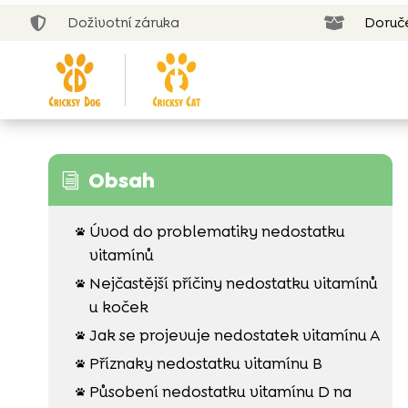
Doživotní záruka
Doruč


Obsah
i
Úvod do problematiky nedostatku

vitamínů
Nejčastější příčiny nedostatku vitamínů

u koček
Jak se projevuje nedostatek vitamínu A

Příznaky nedostatku vitamínu B

Působení nedostatku vitamínu D na
