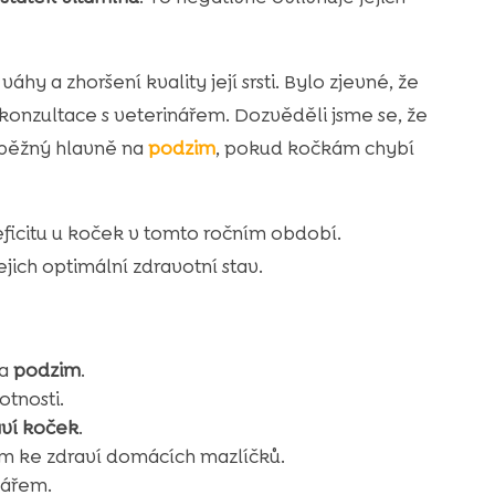
hy a zhoršení kvality její srsti. Bylo zjevné, že
onzultace s veterinářem. Dozvěděli jsme se, že
 běžný hlavně na
podzim
, pokud kočkám chybí
ficitu u koček v tomto ročním období.
jich optimální zdravotní stav.
na
podzim
.
otnosti.
aví koček
.
em ke zdraví domácích mazlíčků.
nářem.