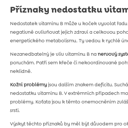
Příznaky nedostatku vitam
Nedostatek vitamínu B může u koček vyvolat řadu
negativně ovlivňovat jejich zdraví a celkovou poh
energetického metabolismu. Ty vedou k rychlé úna
Nezanedbatelný je vliv vitamínu B na
nervový sys
poruchám. Patří sem křeče či nekoordinované poh
neklidně.
Kožní problémy
jsou dalším znakem deficitu. Such
nedostatku vitamínu B. V extrémních případech mo
problémy. Koťata jsou k těmto onemocněním zvlášt
srsti.
Výskyt těchto příznaků by měl být důvodem pro ok