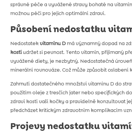
správné péče a vyvážené stravy bohaté na vitamín B
možnou péči pro jejich optimální zdraví.
Působení nedostatku vita
Nedostatek
vitamínu D
má významný dopad na zdra
kostí
udržet si pevnost. Tento vitamín, přijímaný př
vyvážené diety, je nezbytný. Nedostatečná úrove
minerální rovnováze. Což může způsobit oslabení kost
Zahrnutí dostatečného množství vitamínu D do stra
použitím oleje z tresčích jater nebo specifických 
zdraví kostí vaší kočky a pravidelně konzultovat je
předcházet kritickým zdravotním komplikacím vzni
Projevy nedostatku vitamí