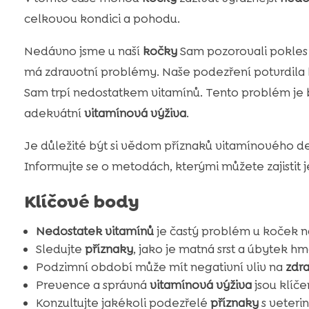
celkovou kondici a pohodu.
Nedávno jsme u naší
kočky
Sam pozorovali pokles vá
má zdravotní problémy. Naše podezření potvrdila k
Sam trpí nedostatkem vitamínů. Tento problém je
adekvátní
vitamínová výživa
.
Je důležité být si vědom příznaků vitamínového de
Informujte se o metodách, kterými můžete zajistit je
Klíčové body
Nedostatek vitamínů
je častý problém u koček 
Sledujte
příznaky
, jako je matná srst a úbytek hm
Podzimní období může mít negativní vliv na
zdr
Prevence a správná
vitamínová výživa
jsou klíč
Konzultujte jakékoli podezřelé
příznaky
s veteri