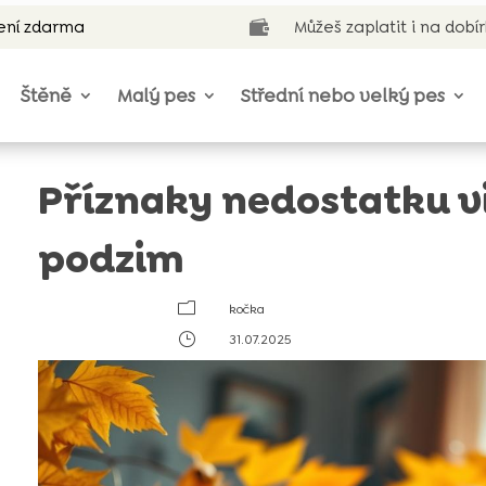
ení zdarma
Můžeš zaplatit i na dobí

Štěně
Malý pes
Střední nebo velký pes
Příznaky nedostatku v
podzim
m
kočka
}
31.07.2025