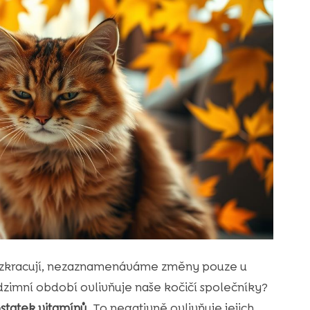
e zkracují, nezaznamenáváme změny pouze u
odzimní období ovlivňuje naše kočičí společníky?
statek vitamínů
. To negativně ovlivňuje jejich