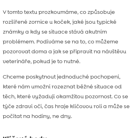
Co můžeme udělat doma, než vyrazíme k

veterináři
V tomto textu prozkoumáme, co způsobuje
Diagnostika u veterináře: jak vyšetření

rozšířené zornice u koček, jaké jsou typické
obvykle probíhá
známky a kdy se situace stává akutním
Možnosti léčby podle příčiny

problémem. Podíváme se na to, co můžeme
Prevence: jak snížit riziko opakování

pozorovat doma a jak se připravit na návštěvu
problému
veterináře, pokud je to nutné.
Výživa a pohoda: jak může pomoci krmivo

CricksyCat a správná péče
Chceme poskytnout jednoduché pochopení,
Jak sledovat oči a chování kočky

které nám umožní rozeznat běžné situace od
dlouhodobě
těch, které vyžadují okamžitou pozornost. Co se
Závěr

týče zdraví očí, čas hraje klíčovou roli a může se
FAQ

počítat na hodiny, ne dny.