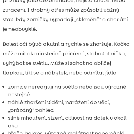
příznaky jako dezorientace, nejistá chůze, nebo
zvracení. I drobný otřes může způsobit vážný
stav, kdy zorničky vypadají „skleněně“ a chování
je neobvyklé.
Bolest očí bývá akutní a rychle se zhoršuje. Kočka
může mít oko částečně přivřené, stahovat víčka,
vyhýbat se světlu. Může si sahat na obličej
tlapkou, třít se o nábytek, nebo odmítat jídlo.
zornice nereagují na světlo nebo jsou výrazně
nestejné
náhlé zhoršení vidění, narážení do věcí,
„prázdný“ pohled
silné mhouření, slzení, citlivost na dotek v okolí
oka
křeče, kolaps, výrazná malátnost nebo náhlá