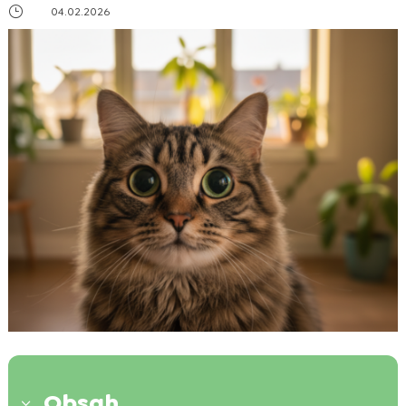
}
04.02.2026
Obsah
3