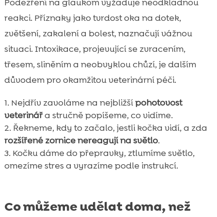
Podezření na glaukom vyžaduje neodkladnou
reakci. Příznaky jako tvrdost oka na dotek,
zvětšení, zakalení a bolest, naznačují vážnou
situaci. Intoxikace, projevující se zvracením,
třesem, sliněním a neobvyklou chůzí, je dalším
důvodem pro okamžitou veterinární péči.
Nejdřív zavoláme na nejbližší
pohotovost
veterinář
a stručně popíšeme, co vidíme.
Řekneme, kdy to začalo, jestli kočka vidí, a zda
rozšířené zornice nereagují na světlo
.
Kočku dáme do přepravky, ztlumíme světlo,
omezíme stres a vyrazíme podle instrukcí.
Co můžeme udělat doma, než