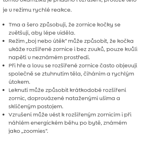
je v režimu rychlé reakce.
Tma a šero způsobují, že zornice kočky se
zvětšují, aby lépe viděla.
Režim „boj nebo útěk“ může způsobit, že kočka
ukáže rozšířené zornice i bez zvuků, pouze kvůli
napětí v neznámém prostředí.
Při hře a lovu se rozšířené zornice často objevují
společně se ztuhnutím těla, číháním a rychlým
útokem.
Leknutí může způsobit krátkodobé rozšíření
zornic, doprovázené nataženými ušima a
sklíčeným postojem.
Vzrušení může vést k rozšířeným zornicím i při
náhlém energickém běhu po bytě, známém
jako „zoomies“.