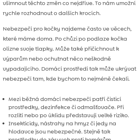
všimnout těchto změn co nejdříve. To nám umožní
rychle rozhodnout o dalších krocích.
Nebezpečí pro kočky najdeme často ve věcech,
které máme doma. Po chůzi po podlaze kočka
olízne svoje tlapky. Může také přičichnout k
výparům nebo ochutnat něco neškodně
vypadajícího. Domácí prostředí tak může ukrývat
nebezpečí tam, kde bychom to nejméně čekali.
Mezi běžná domácí nebezpečí patří čisticí
prostředky, dezinfekce či odmašťovače. Při
rozlití nebo po úklidu představují velké riziko.
Insekticidy, nástrahy na hmyz či jedy na
hlodavce jsou nebezpečné. Stejně tak
prostředky do zásuvek proti komárům.