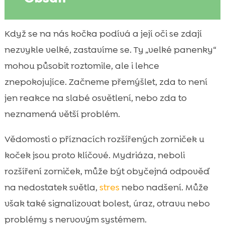
Co jsou rozšířené zornice u kočky a proč si
Když se na nás kočka podívá a její oči se zdají

jich všímáme
nezvykle velké, zastavíme se. Ty „velké panenky“
Nejčastější fyziologické příčiny rozšířených

mohou působit roztomile, ale i lehce
zorniček
znepokojujíce. Začneme přemýšlet, zda to není
známky rozšířených zorniček u kočky

jen reakce na slabé osvětlení, nebo zda to
Kdy může jít o bolest nebo akutní problém

neznamená větší problém.
Oční onemocnění spojená s rozšířením

zorniček
Vědomosti o příznacích rozšířených zorniček u
Neurologické příčiny: když je problém „za

koček jsou proto klíčové. Mydriáza, neboli
očima“
rozšíření zorniček, může být obyčejná odpověď
Hormonální a metabolické souvislosti

na nedostatek světla,
stres
nebo nadšení. Může
Otravy a léky, které mohou rozšířit zornice

však také signalizovat bolest, úraz, otravu nebo
Jak poznáme, že je situace urgentní

problémy s nervovým systémem.