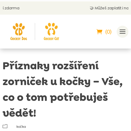
🤝
Můžeš zaplatit i na dobírku
(0)
Příznaky rozšíření
zorniček u kočky – Vše,
co o tom potřebuješ
vědět!
m
kočka