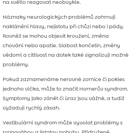
na světlo reagovat neobvykle.
Náznaky neurologických problémů zahrnují
naklánění hlavy, nejistotu při chůzi nebo i pády.
Rovněž se mohou objevit kroužení, změna
chování nebo apatie. Slabost končetin, změny
vědomí a citlivost na dotek také signalizují možné
problémy.
Pokud zaznamenáme nerovné zornice či pokles
jednoho víčka, může to značit Hornerův syndrom.
Symptomy jako zánět či úraz jsou vážné, a tudíž
vyžadují rychlý zásah.
Vestibulární syndrom může vyvolat problémy s
rovnováhou a jistotou pohybu. Přidružené