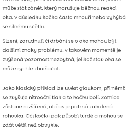
může stát zánět, který narušuje běžnou reakci
oka. V důsledku kočka často mhouří nebo vyhýbá
se silnému světlu.
Slzení, zarudnutí či drbání se o oko mohou být
dalšími znaky problému. V takovém momentě je
zvýšená pozornost nezbytná, jelikož stav oka se
může rychle zhoršovat.
Jako klasický příklad lze uvést glaukom, při němž
se zvyšuje nitrooční tlak a to kočku bolí. Zornice
zůstane rozšířená, občas je patrná zakalená
rohovka. Oči kočky pak působí tvrdě a mohou se
zdát větší než obvykle.