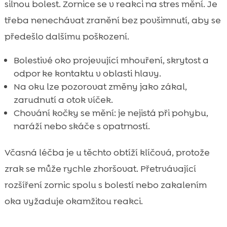
silnou bolest. Zornice se v reakci na stres mění. Je
třeba nenechávat zranění bez povšimnutí, aby se
předešlo dalšímu poškození.
Bolestivé oko projevující mhouření, skrytost a
odpor ke kontaktu v oblasti hlavy.
Na oku lze pozorovat změny jako zákal,
zarudnutí a otok víček.
Chování kočky se mění: je nejistá při pohybu,
naráží nebo skáče s opatrností.
Včasná léčba je u těchto obtíží klíčová, protože
zrak se může rychle zhoršovat. Přetrvávající
rozšíření zornic spolu s bolestí nebo zakalením
oka vyžaduje okamžitou reakci.