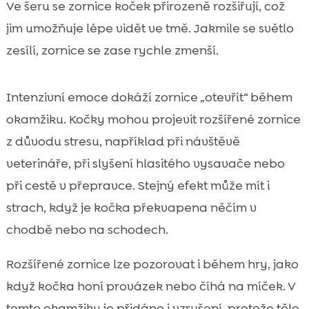
Ve šeru se zornice koček přirozeně rozšiřují, což
jim umožňuje lépe vidět ve tmě. Jakmile se světlo
zesílí, zornice se zase rychle zmenší.
Intenzivní emoce dokáží zornice „otevřít“ během
okamžiku. Kočky mohou projevit rozšířené zornice
z důvodu stresu, například při návštěvě
veterináře, při slyšení hlasitého vysavače nebo
při cestě v přepravce. Stejný efekt může mít i
strach, když je kočka překvapena něčím v
chodbě nebo na schodech.
Rozšířené zornice lze pozorovat i během hry, jako
když kočka honí provázek nebo číhá na míček. V
tomto okamžiku je přidáno i vzrušení, protože tělo