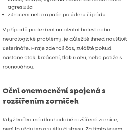
agresivita
zvracení nebo apatie po úderu či pádu
V případě podezření na akutní bolest nebo
neurologické problémy, je důležité ihned navštívit
veterináře. Hraje zde roli čas, zvláště pokud
nastane otok, krvácení, tlak v oku, nebo potíže s
rovnováhou.
Oční onemocnění spojená s
rozšířením zorniček
Když kočka má dlouhodobě rozšířené zornice,
není to vždy jen o světlu či stresu. Za tímto jevem