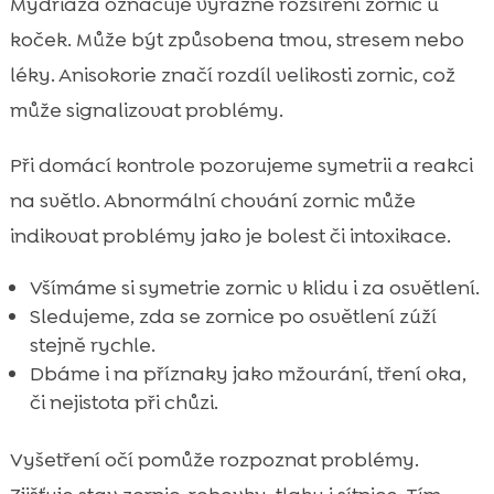
Mydriáza označuje výrazné rozšíření zornic u
koček. Může být způsobena tmou, stresem nebo
léky. Anisokorie značí rozdíl velikosti zornic, což
může signalizovat problémy.
Při domácí kontrole pozorujeme symetrii a reakci
na světlo. Abnormální chování zornic může
indikovat problémy jako je bolest či intoxikace.
Všímáme si symetrie zornic v klidu i za osvětlení.
Sledujeme, zda se zornice po osvětlení zúží
stejně rychle.
Dbáme i na příznaky jako mžourání, tření oka,
či nejistota při chůzi.
Vyšetření očí pomůže rozpoznat problémy.