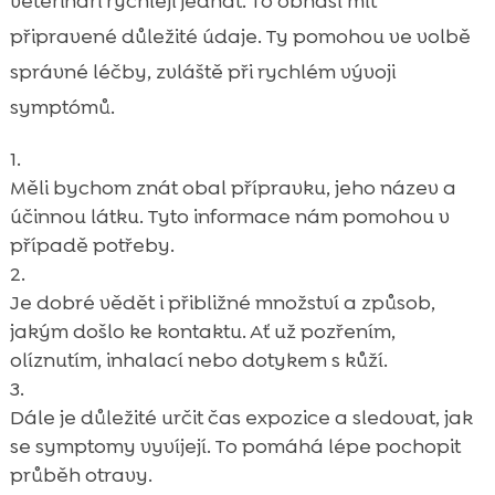
veterináři rychleji jednat. To obnáší mít
připravené důležité údaje. Ty pomohou ve volbě
správné léčby, zvláště při rychlém vývoji
symptómů.
Měli bychom znát obal přípravku, jeho název a
účinnou látku. Tyto informace nám pomohou v
případě potřeby.
Je dobré vědět i přibližné množství a způsob,
jakým došlo ke kontaktu. Ať už pozřením,
olíznutím, inhalací nebo dotykem s kůží.
Dále je důležité určit čas expozice a sledovat, jak
se symptomy vyvíjejí. To pomáhá lépe pochopit
průběh otravy.