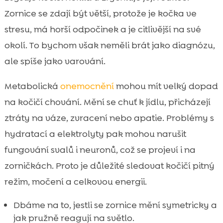
Zornice se zdají být větší, protože je kočka ve
stresu, má horší odpočinek a je citlivější na své
okolí. To bychom však neměli brát jako diagnózu,
ale spíše jako varování.
Metabolická
onemocnění
mohou mít velký dopad
na kočičí chování. Mění se chuť k jídlu, přicházejí
ztráty na váze, zvracení nebo apatie. Problémy s
hydratací a elektrolyty pak mohou narušit
fungování svalů i neuronů, což se projeví i na
zorničkách. Proto je důležité sledovat kočičí pitný
režim, močení a celkovou energii.
Dbáme na to, jestli se zornice mění symetricky a
jak pružně reagují na světlo.