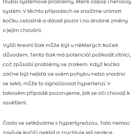
hlubší systémové problémy, které zapojí i nervový
systém. V těchto případech se snažíme vnímat
kočku celostně a dávat pozor i na drobné změny
v jejím chování.
Vyšší krevní tlak může být u některých koček
důvodem. Tento tlak má potenciál poškodit sítnici,
což způsobí problémy se zrakem. Když kočka
začne být nejistá ve svém pohybu nebo snadno
se leká, může to signalizovat hypertenzi. V
takovém případě pozorujeme, jak se oči chovají k
osvětlení.
Často se setkáváme s hypertyreózou. Tato nemoc
zvyšuje kočičí neklid a zrychluje její reakce.