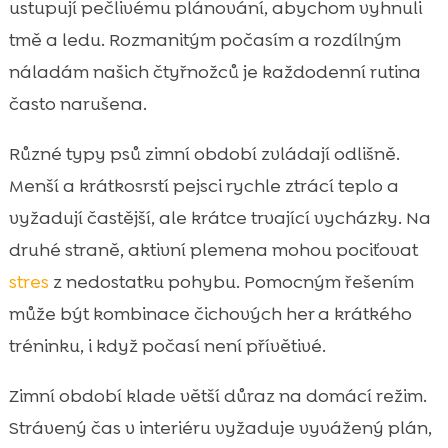
ustupují pečlivému plánování, abychom vyhnuli
tmě a ledu. Rozmanitým počasím a rozdílným
náladám našich čtyřnožců je každodenní rutina
často narušena.
Různé typy psů zimní období zvládají odlišně.
Menší a krátkosrstí pejsci rychle ztrácí teplo a
vyžadují častější, ale krátce trvající vycházky. Na
druhé straně, aktivní plemena mohou pociťovat
stres
z nedostatku pohybu. Pomocným řešením
může být kombinace čichových her a krátkého
tréninku, i když počasí není přívětivé.
Zimní období klade větší důraz na domácí režim.
Strávený čas v interiéru vyžaduje vyvážený plán,