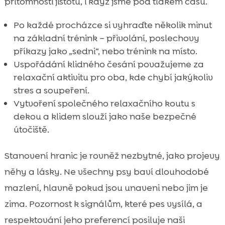
přítomnosti jistotu, i když jsme pod tlakem času.
Po každé procházce si vyhraďte několik minut
na základní trénink – přivolání, poslechovy
příkazy jako „sedni“, nebo trénink na místo.
Uspořádání klidného česání považujeme za
relaxační aktivitu pro oba, kde chybí jakýkoliv
stres a soupeření.
Vytvoření společného relaxačního koutu s
dekou a klidem slouží jako naše bezpečné
útočiště.
Stanovení hranic je rovněž nezbytné, jako projevy
něhy a lásky. Ne všechny psy baví dlouhodobé
mazlení, hlavně pokud jsou unaveni nebo jim je
zima. Pozornost k signálům, které pes vysílá, a
respektování jeho preferencí posiluje naši