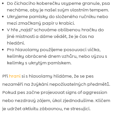
Do čichacího koberečku vsypeme granule, psa
necháme, aby je našel svým vlastním tempem.
Ukryjeme pamlsky do složeného ručníku nebo
mezi zmačkaný papír v krabici.
V hře „najdi“ schováme oblíbenou hračku do
jiné místnosti a dáme vědět, že je čas na
hledání.
Pro hlavolamy použijeme posouvací víčka,
kelímky obrácené dnem vzhůru, nebo výzvu s
kelímky s ukrytým pamlskem.
Při
hraní
si s hlavolamy hlídáme, že se pes
nezaměří na žvýkání nepoživatelných předmětů.
Pokud pes začne projevovat signs of aggression
nebo nezdravý zájem, úkol zjednodušíme. Klíčem
je udržet aktivitu zábavnou, ne stresující.