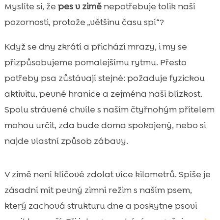
Proč se v zimě mění naše společné návyky
Myslíte si, že
pes v zimě
nepotřebuje tolik naší

se psem
pozornosti, protože „většinu času spí“?
pes zima společně strávený čas

Když se dny zkrátí a přichází mrazy, i my se
Zimní procházky jako základ psychické

pohody psa
přizpůsobujeme pomalejšímu rytmu. Přesto
Posílení vztahu a důvěry během chladných
potřeby psa zůstávají stejné: požaduje fyzickou

dnů
aktivitu, pevné hranice a zejména naši blízkost.
Bezpečný pohyb venku: led, sůl, tma a

Spolu strávené chvíle s naším čtyřnohým přítelem
omrzliny
mohou určit, zda bude doma spokojený, nebo si
Jak udržet psa v kondici, když je venku

najde vlastní způsob zábavy.
nevlídno
Duševní stimulace doma: hry, hlavolamy a

čichání
V zimě není klíčové zdolat více kilometrů. Spíše je
Výcvik v zimě: proč je teď ideální čas na
zásadní mít pevný zimní režim s naším psem,

nové dovednosti
který zachová strukturu dne a poskytne psovi
Společné aktivity pro nás a psa: nápady na
