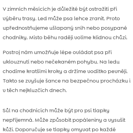
V zimních měsících je důležité být ostražití při
výběru trasy. Led může psa lehce zranit. Proto
upřednostňujeme ušlapaný sníh nebo posypané
chodníky. Místo běhu raději volíme klidnou chůzi.
Postroj nám umožňuje lépe ovládat psa při
uklouznutí nebo nečekaném pohybu. Na ledu
chodíme kratšími kroky a držíme vodítko pevněji.
Takto se zvyšuje šance na bezpečnou procházku i
v těch nejkluzčích dnech.
Sůl na chodnících může být pro psí tlapky
nepříjemná. Může způsobit popáleniny a vysušit
kůži. Doporučuje se tlapky omyvat po každé