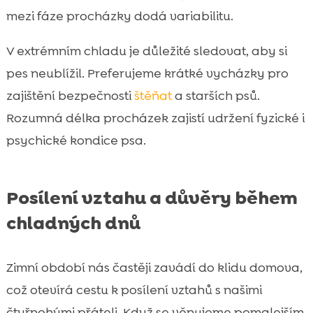
mezi fáze procházky dodá variabilitu.
V extrémním chladu je důležité sledovat, aby si
pes neublížil. Preferujeme krátké vycházky pro
zajištění bezpečnosti
štěňat
a starších psů.
Rozumná délka procházek zajistí udržení fyzické i
psychické kondice psa.
Posílení vztahu a důvěry během
chladných dnů
Zimní období nás častěji zavádí do klidu domova,
což otevírá cestu k posílení vztahů s našimi
čtyřnohými přáteli. Když se věnujeme pomalejším