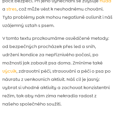
pocit bezpečí. Při jeho vynechání se zvyšuje
nuda
zimní program
a
stres
, což může vést k nevhodnému chování.
Zdraví v zimě: imunita, klouby a

Tyto problémy pak mohou negativně ovlivnit i náš
regenerace po pohybu
vzájemný vztah s psem.
Výživa v zimě: jak podpořit energii a trávení

psa
V tomto textu prozkoumáme osvědčené metody:
CricksyDog jako zimní volba pro citlivé psy:

od bezpečných procházek přes led a sníh,
hypoalergenní receptury bez kuřecího
udržení kondice za nepříznivého počasí, po
masa a pšenice
možnosti jak zabavit psa doma. Zmíníme také
Péče po procházce: tlapky, srst a domácí

komfort
výcvik
, zdravotní péči, stravování a péči o psa po
Závěr
návratu z venkovních aktivit. Náš cíl je jasný:

FAQ
vybrat si vhodné aktivity a zachovat konzistentní

režim, tak aby nám zima nekradla radost z
našeho společného soužití.