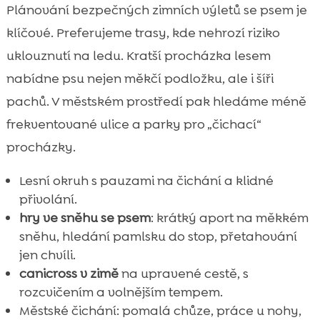
Plánování bezpečných zimních výletů se psem je
klíčové. Preferujeme trasy, kde nehrozí riziko
uklouznutí na ledu. Kratší procházka lesem
nabídne psu nejen měkčí podložku, ale i šíři
pachů. V městském prostředí pak hledáme méně
frekventované ulice a parky pro „čichací“
procházky.
Lesní okruh s pauzami na čichání a klidné
přivolání.
hry ve sněhu se psem
: krátký aport na měkkém
sněhu, hledání pamlsku do stop, přetahování
jen chvíli.
canicross v zimě
na upravené cestě, s
rozcvičením a volnějším tempem.
Městské čichání: pomalá chůze, práce u nohy,