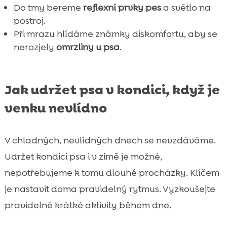
Do tmy bereme
reflexní prvky pes
a světlo na
postroj.
Při mrazu hlídáme známky diskomfortu, aby se
nerozjely
omrzliny u psa
.
Jak udržet psa v kondici, když je
venku nevlídno
V chladných, nevlídných dnech se nevzdáváme.
Udržet kondici psa i v zimě je možné,
nepotřebujeme k tomu dlouhé procházky. Klíčem
je nastavit doma pravidelný rytmus. Vyzkoušejte
pravidelné krátké aktivity během dne.