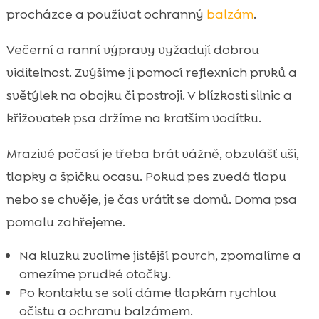
procházce a používat ochranný
balzám
.
Večerní a ranní výpravy vyžadují dobrou
viditelnost. Zvýšíme ji pomocí reflexních prvků a
světýlek na obojku či postroji. V blízkosti silnic a
křižovatek psa držíme na kratším vodítku.
Mrazivé počasí je třeba brát vážně, obzvlášť uši,
tlapky a špičku ocasu. Pokud pes zvedá tlapu
nebo se chvěje, je čas vrátit se domů. Doma psa
pomalu zahřejeme.
Na kluzku zvolíme jistější povrch, zpomalíme a
omezíme prudké otočky.
Po kontaktu se solí dáme tlapkám rychlou
očistu a ochranu balzámem.