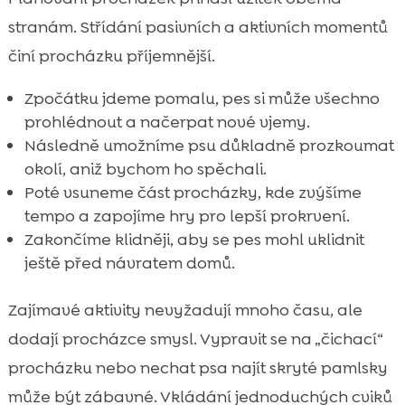
stranám. Střídání pasivních a aktivních momentů
činí procházku příjemnější.
Zpočátku jdeme pomalu, pes si může všechno
prohlédnout a načerpat nové vjemy.
Následně umožníme psu důkladně prozkoumat
okolí, aniž bychom ho spěchali.
Poté vsuneme část procházky, kde zvýšíme
tempo a zapojíme hry pro lepší prokrvení.
Zakončíme klidněji, aby se pes mohl uklidnit
ještě před návratem domů.
Zajímavé aktivity nevyžadují mnoho času, ale
dodají procházce smysl. Vypravit se na „čichací“
procházku nebo nechat psa najít skryté pamlsky
může být zábavné. Vkládání jednoduchých cviků