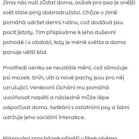
Zima nás nutí zůstat doma, avšak pro psa je vnější
svět stále plný dobrodružství. Chůze v zimě
pomáhá udržet denní rutinu, což dodává psu
pocit jistoty. Tím přispíváme k jeho duševní
pohodě i v období, kdy je méně světla a doma
panuje větší klid.
Prostředí venku se neustále mění, což stimuluje
psí mozek. Sníh, vítr a nové pachy jsou pro něj
vzrušující. Venkovní čichání mu pomáhá
uvolňovat napětí a následně může lépe
odpočívat doma. Setkání s ostatními psy a lidmi
udržuje jeho sociální interakce.
Plánování procházek přináší užitek oběma