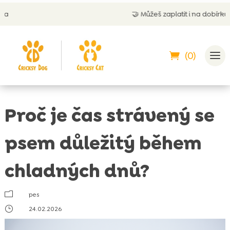
🤝
Můžeš zaplatit i na dobírku
(0)
Proč je čas strávený se
psem důležitý během
chladných dnů?
m
pes
}
24.02.2026