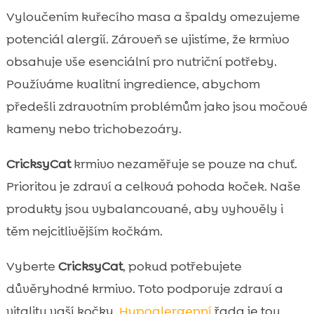
Vyloučením kuřecího masa a špaldy omezujeme
potenciál alergií. Zároveň se ujistíme, že krmivo
obsahuje vše esenciální pro nutriční potřeby.
Používáme kvalitní ingredience, abychom
předešli zdravotním problémům jako jsou močové
kameny nebo trichobezoáry.
CricksyCat
krmivo nezaměřuje se pouze na chuť.
Prioritou je zdraví a celková pohoda koček. Naše
produkty jsou vybalancované, aby vyhověly i
těm nejcitlivějším kočkám.
Vyberte
CricksyCat
, pokud potřebujete
důvěryhodné krmivo. Toto podporuje zdraví a
vitalitu vaší kočky.
Hypoalergenní
řada je tou