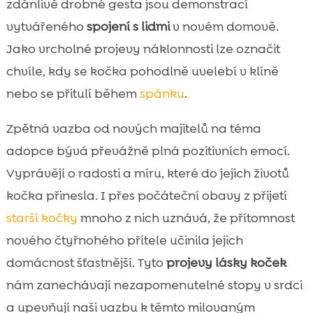
zdánlivě drobné gesta jsou demonstrací
vytvářeného
spojení s lidmi
v novém domově.
Jako vrcholné projevy náklonnosti lze označit
chvíle, kdy se kočka pohodlně uvelebí v klíně
nebo se přitulí během
spánku
.
Zpětná vazba od nových majitelů na téma
adopce bývá převážně plná pozitivních emocí.
Vyprávějí o radosti a míru, které do jejich životů
kočka přinesla. I přes počáteční obavy z přijetí
starší kočky
mnoho z nich uznává, že přítomnost
nového čtyřnohého přítele učinila jejich
domácnost šťastnější. Tyto
projevy lásky koček
nám zanechávají nezapomenutelné stopy v srdci
a upevňují naši vazbu k těmto milovaným