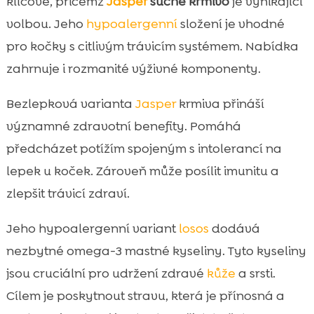
klíčové, přičemž
Jasper
suché krmivo
je vynikající
volbou. Jeho
hypoalergenní
složení je vhodné
pro kočky s citlivým trávicím systémem. Nabídka
zahrnuje i rozmanité výživné komponenty.
Bezlepková varianta
Jasper
krmiva přináší
významné zdravotní benefity. Pomáhá
předcházet potížím spojeným s intolerancí na
lepek u koček. Zároveň může posílit imunitu a
zlepšit trávicí zdraví.
Jeho hypoalergenní variant
losos
dodává
nezbytné omega-3 mastné kyseliny. Tyto kyseliny
jsou cruciální pro udržení zdravé
kůže
a srsti.
Cílem je poskytnout stravu, která je přínosná a