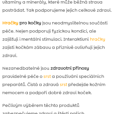
vitamíny a minerály, které může běžná strava
postrádat. Tak podporujeme jejich celkové zdraví.
Hračky
pro kočky
jsou neodmyslitelnou součástí
péče. Nejen podporují fyzickou kondici, ale
zajišťují i mentální stimulaci. Interaktivní
hračky
zajistí kočkám zábavu a příznivě ovlivňují jejich
zdraví.
Nezanedbatelné jsou
zdravotní přínosy
pravidelné péče o
srst
a používání speciálních
preparátů. Čistá a zdravá
srst
předejde kožním
nemocem a podpoří dobré zdraví koček.
Pečlivým výběrem těchto produktů
zabezpečujeme zdraví a štěstí našich