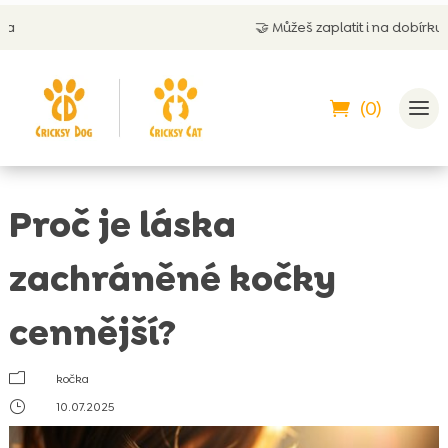
🤝
Můžeš zaplatit i na dobírku
(0)
Proč je láska
zachráněné kočky
cennější?
m
kočka
}
10.07.2025