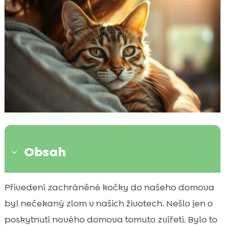
Obsah
3
Dopad záchrany na kočku
Přivedení zachráněné kočky do našeho domova

Emocionální vazba mezi člověkem a
byl nečekaný zlom v našich životech. Nešlo jen o

kočkou
poskytnutí nového domova tomuto zvířeti. Bylo to