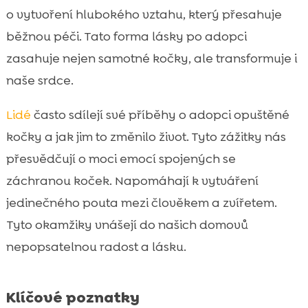
Láska kočky po adopci

o vytvoření hlubokého vztahu, který přesahuje
Přínosy adopce pro člověka

běžnou péči. Tato forma lásky po adopci
Produkty pro zdraví zachráněných koček

zasahuje nejen samotné kočky, ale transformuje i
CricksyCat: Hypoalergenní krmivo pro

naše srdce.
kočky
Výživa jako klíč ke zdraví
Lidé
často sdílejí své příběhy o adopci opuštěné

Význam pravidelné veterinární péče
kočky a jak jim to změnilo život. Tyto zážitky nás

Fyzické výhody správné stravy
přesvědčují o moci emocí spojených se

Psychické výhody podestýlky Purrfect Life

záchranou koček. Napomáhají k vytváření
Kočky jako společníci

jedinečného pouta mezi člověkem a zvířetem.
Integrace nové kočky do domácnosti

Tyto okamžiky vnášejí do našich domovů
Společně vytvořený domov

nepopsatelnou radost a lásku.
Závěr

FAQ

Klíčové poznatky