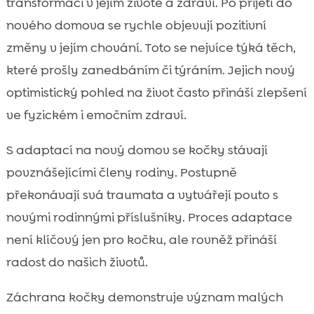
transformaci v jejím životě a zdraví. Po přijetí do
nového domova se rychle objevují pozitivní
změny v jejím chování. Toto se nejvíce týká těch,
které prošly zanedbáním či týráním. Jejich nový
optimistický pohled na život často přináší zlepšení
ve fyzickém i emočním zdraví.
S adaptací na nový domov se kočky stávají
povznášejícími členy rodiny. Postupně
překonávají svá traumata a vytvářejí pouto s
novými rodinnými příslušníky. Proces adaptace
není klíčový jen pro kočku, ale rovněž přináší
radost do našich životů.
Záchrana kočky demonstruje význam malých