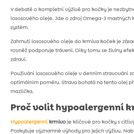
V debatě o kompletní výživě pro kočky je nezbytn
lososového oleje. Jde o zdroj Omega-3 mastných kys
systém.
Zahrnutí lososového oleje do krmiva koček je zásad
rovněž podporuje trávení. Díky tomu se živiny efe
zdraví.
Používání lososového oleje v denním stravování zaj
optimálním poměru. Strava bohatá na tento olej p
mazlíčka.
Proč volit hypoalergenní 
Hypoalergenní
krmivo
je klíčové pro kočky s citl
Poskytuje významné výhody pro jejich výživu. Nabíz