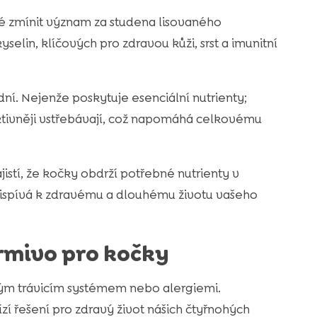
é zmínit význam za studena lisovaného
elin, klíčových pro zdravou kůži, srst a imunitní
ní. Nejenže poskytuje esenciální nutrienty;
ktivněji vstřebávají, což napomáhá celkovému
istí, že kočky obdrží potřebné nutrienty v
řispívá k zdravému a dlouhému životu vašeho
krmivo pro kočky
ivým trávicím systémem nebo alergiemi.
í řešení pro zdravý život nášich čtyřnohých