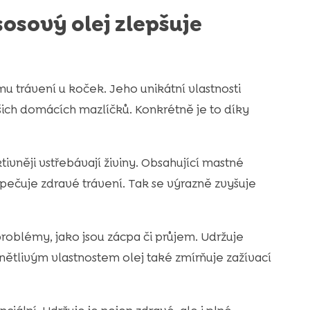
sosový olej zlepšuje
mu trávení u koček. Jeho unikátní vlastnosti
ašich domácích mazlíčků. Konkrétně je to díky
ivněji vstřebávají živiny. Obsahující mastné
zpečuje zdravé trávení. Tak se výrazně zvyšuje
problémy, jako jsou zácpa či průjem. Udržuje
ánětlivým vlastnostem olej také zmírňuje zažívací