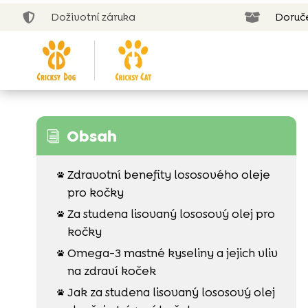
Doživotní záruka
Doruč


Obsah
i
Zdravotní benefity lososového oleje

pro kočky
Za studena lisovaný lososový olej pro

kočky
Omega-3 mastné kyseliny a jejich vliv

na zdraví koček
Jak za studena lisovaný lososový olej
