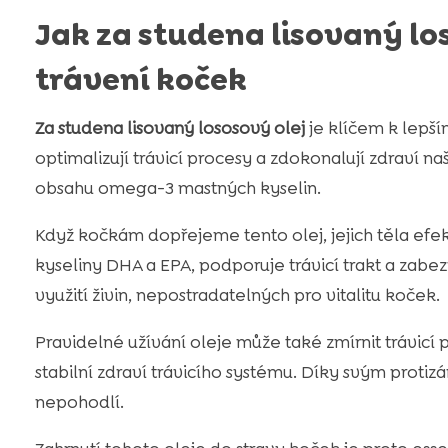
Jak za studena lisovaný lo
trávení koček
Za studena lisovaný lososový olej
je klíčem k lepší
optimalizují trávicí procesy a zdokonalují zdraví n
obsahu omega-3 mastných kyselin.
Když kočkám dopřejeme tento olej, jejich těla efekt
kyseliny DHA a EPA, podporuje trávicí trakt a zabe
využití živin, nepostradatelných pro vitalitu koček.
Pravidelné užívání oleje může také zmírnit trávicí 
stabilní zdraví trávicího systému. Díky svým protiz
nepohodlí.