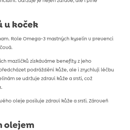
ciální. Udržuje je nejen zdravé, ale i plné
 u koček
znam. Role Omega-3 mastných kyselin v prevenci
íčová.
šich mazlíčků získáváme benefity z jeho
předcházet podráždění kůže, ale i zrychlují léčbu
nám se udržuje zdraví kůže a srsti, což
.
ého oleje posiluje zdraví kůže a srsti. Zároveň
m olejem