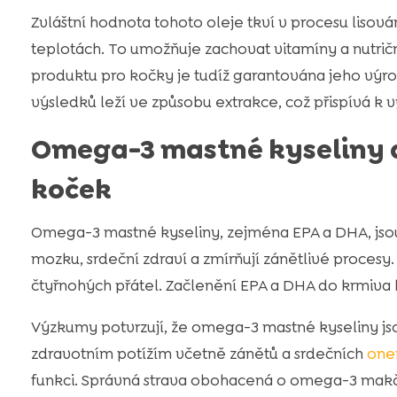
Zvláštní hodnota tohoto oleje tkví v procesu lisová
teplotách. To umožňuje zachovat vitamíny a nutri
produktu pro kočky je tudíž garantována jeho výr
výsledků leží ve způsobu extrakce, což přispívá k v
Omega-3 mastné kyseliny a 
koček
Omega-3 mastné kyseliny, zejména EPA a DHA, jsou 
mozku, srdeční zdraví a zmírňují zánětlivé procesy.
čtyřnohých přátel. Začlenění EPA a DHA do krmiva k
Výzkumy potvrzují, že omega-3 mastné kyseliny jso
zdravotním potížím včetně zánětů a srdečních
one
funkci. Správná strava obohacená o omega-3 makčí