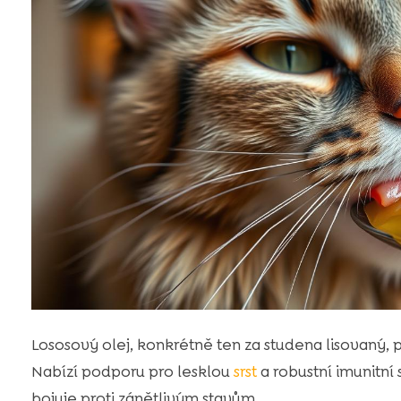
Lososový olej, konkrétně ten za studena lisovaný, 
Nabízí podporu pro lesklou
srst
a robustní imunitní
bojuje proti zánětlivým stavům.