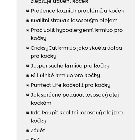
zlepšuje trávení koček
Prevence kožních problémů u koček

Kvalitní strava s lososovým olejem

Proč volit hypoalergenní krmivo pro

kočky
CricksyCat krmivo jako skvělá volba

pro kočky
Jasper suché krmivo pro kočky

Bill vlhké krmivo pro kočky

Purrfect Life kočkolit pro kočky

Jak správně podávat lososový olej

kočkám
Kde koupit kvalitní lososový olej pro

kočky
Závěr

FAQ
