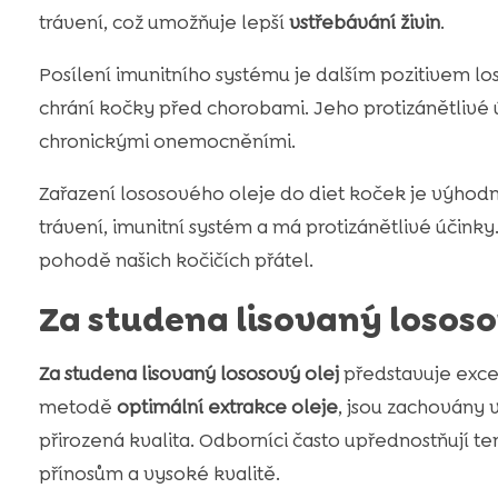
trávení, což umožňuje lepší
vstřebávání živin
.
Posílení imunitního systému je dalším pozitivem lo
chrání kočky před chorobami. Jeho protizánětlivé ú
chronickými onemocněními.
Zařazení lososového oleje do diet koček je výhod
trávení, imunitní systém a má protizánětlivé účink
pohodě našich kočičích přátel.
Za studena lisovaný lososo
Za studena lisovaný lososový olej
představuje excel
metodě
optimální extrakce oleje
, jsou zachovány 
přirozená kvalita. Odborníci často upřednostňují 
přínosům a vysoké kvalitě.