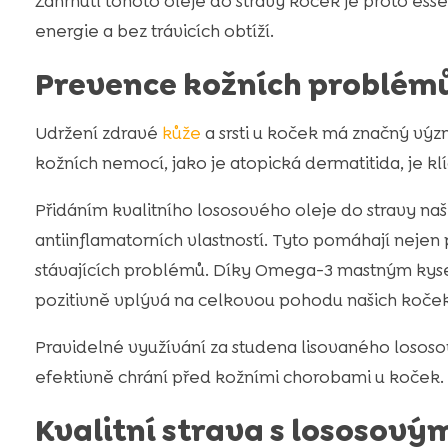
Zahrnutí tohoto oleje do stravy koček je proto essen
energie a bez trávicích obtíží.
Prevence kožních problémů
Udržení zdravé
kůže
a srsti u koček má značný vý
kožních nemocí, jako je atopická dermatitida, je kl
Přidáním kvalitního lososového oleje do stravy na
antiinflamatorních vlastností. Tyto pomáhají nejen 
stávajících problémů. Díky Omega-3 mastným kyseli
pozitivně vplývá na celkovou pohodu našich koček
Pravidelné využívání za studena lisovaného lososov
efektivně chrání před kožními chorobami u koček.
Kvalitní strava s lososový