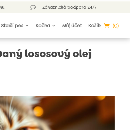
rku
Zákaznická podpora 24/7

(0)
Starší pes
Kočka
Můj účet
Košík
vaný lososový olej