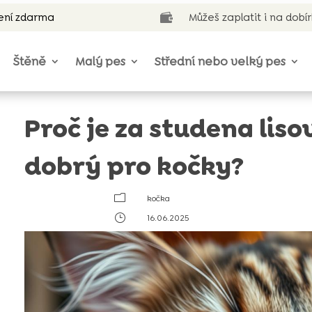
ení zdarma
Můžeš zaplatit i na dobí

Štěně
Malý pes
Střední nebo velký pes
Proč je za studena liso
dobrý pro kočky?
m
kočka
}
16.06.2025