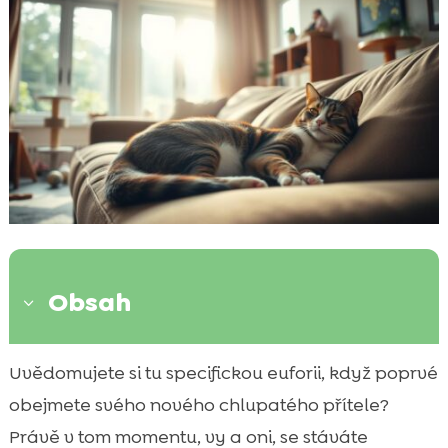
Obsah
3
Úvod k adopčním možnostem
Uvědomujete si tu specifickou euforii, když poprvé

Výhody adopce kočky
obejmete svého nového chlupatého přítele?

Pomáháte potřebným kočkám
Právě v tom momentu, vy a oni, se stáváte
