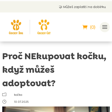
🤝
Můžeš zaplatit i na dobírku
(0)
Proč NEkupovat kočku,
když můžeš
adoptovat?
m
kočka
}
10.07.2025