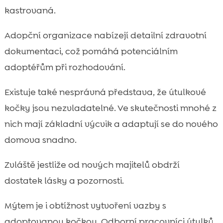
kastrovaná.
Adopční organizace nabízejí detailní zdravotní
dokumentaci, což pomáhá potenciálním
adoptéřům při rozhodování.
Existuje také nesprávná představa, že útulkové
kočky jsou nezvladatelné. Ve skutečnosti mnohé z
nich mají základní výcvik a adaptují se do nového
domova snadno.
Zvláště jestliže od nových majitelů obdrží
dostatek lásky a pozornosti.
Mýtem je i obtížnost vytvoření vazby s
adoptovanou kočkou. Odborní pracovníci útulků