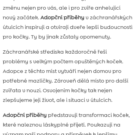
změnu nejen pro vás, ale i pro zvíře anhelující
nový začátek.
Adopční příběhy
v záchranářských
útulcích inspirují a otvírají dveře lepší budoucnosti
pro kočky. Ty by jinak zůstaly opomenuty.
Záchranářské střediska každoročně řeší
problémy s velkým počtem opuštěných koček.
Adopce z těchto míst vytváří nejen domov pro
potřebné mazlíčky. Zároveň dělá místo pro další
zvířata v nouzi. Osvojením kočky tak nejen
zlepšujeme její život, ale i situaci v útulcích.
Adopční příběhy
představují transformaci koček,
které naleznou láskyplné přijetí. Poukazují na
význam naší podpory a příspěvek k lepšímu