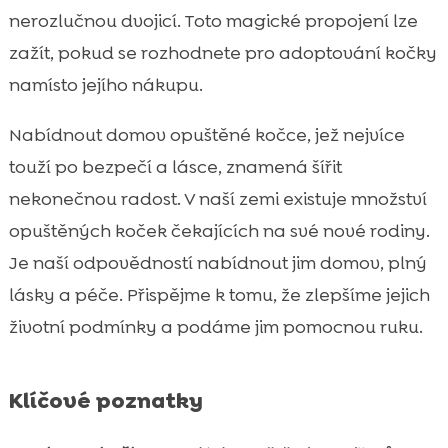
Adopce místo koupě kočky
nerozlučnou dvojicí. Toto magické propojení lze

Přerprava nového mazlíčka domů
zažít, pokud se rozhodnete pro adoptování kočky

Kočky z útulků jsou často očkované a
namísto jejího nákupu.

kastrované
Nabídnout domov opuštěné kočce, jež nejvíce
Podpora CricksyCat krmiva

touží po bezpečí a lásce, znamená šířit
Spolehlivý a kvalitní stelivo od Purrfect Life

Zlepšení životních podmínek pro opuštěné
nekonečnou radost. V naší zemi existuje množství

kočky
opuštěných koček čekajících na své nové rodiny.
Jak pomáhá CricksyCat adoptivním

Je naší odpovědností nabídnout jim domov, plný
kočkám
lásky a péče. Přispějme k tomu, že zlepšíme jejich
Mýty o adopci koček

životní podmínky a podáme jim pomocnou ruku.
Jaký dopad má adopce na děti a rodinu?

Kde najít kočku k adopci?

Klíčové poznatky
Postup adopce kočky

Závěr
