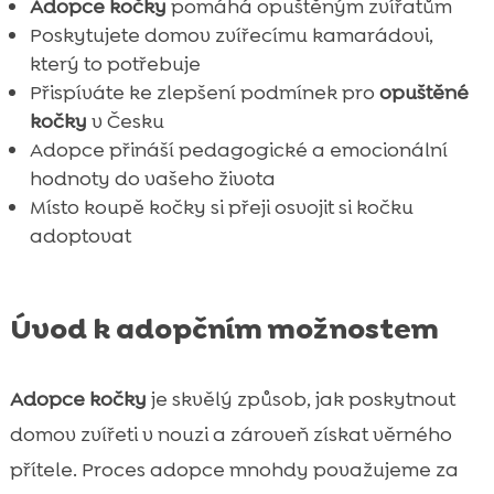
Adopce kočky
pomáhá opuštěným zvířatům
FAQ

Poskytujete domov zvířecímu kamarádovi,
který to potřebuje
Přispíváte ke zlepšení podmínek pro
opuštěné
kočky
v Česku
Adopce přináší pedagogické a emocionální
hodnoty do vašeho života
Místo koupě kočky si přeji osvojit si kočku
adoptovat
Úvod k adopčním možnostem
Adopce kočky
je skvělý způsob, jak poskytnout
domov zvířeti v nouzi a zároveň získat věrného
přítele. Proces adopce mnohdy považujeme za