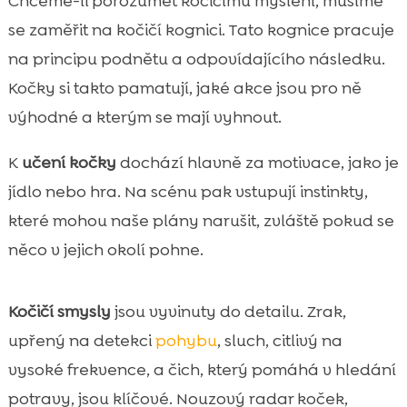
Chceme-li porozumět kočičímu myšlení, musíme
se zaměřit na kočičí kognici. Tato kognice pracuje
na principu podnětu a odpovídajícího následku.
Kočky si takto pamatují, jaké akce jsou pro ně
výhodné a kterým se mají vyhnout.
K
učení kočky
dochází hlavně za motivace, jako je
jídlo nebo hra. Na scénu pak vstupují instinkty,
které mohou naše plány narušit, zvláště pokud se
něco v jejich okolí pohne.
Kočičí smysly
jsou vyvinuty do detailu. Zrak,
upřený na detekci
pohybu
, sluch, citlivý na
vysoké frekvence, a čich, který pomáhá v hledání
potravy, jsou klíčové. Nouzový radar koček,