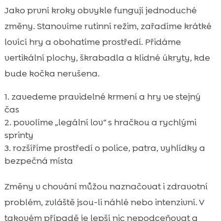
Jako první kroky obvykle fungují jednoduché
změny. Stanovíme rutinní režim, zařadíme krátké
lovící hry a obohatíme prostředí. Přidáme
vertikální plochy, škrabadla a klidné úkryty, kde
bude kočka nerušena.
zavedeme pravidelné krmení a hry ve stejný
čas
povolíme „legální lov“ s hračkou a rychlými
sprinty
rozšíříme prostředí o police, patra, vyhlídky a
bezpečná místa
Změny v chování můžou naznačovat i zdravotní
problém, zvláště jsou-li náhlé nebo intenzivní. V
takovém případě je lepší nic nepodceňovat a