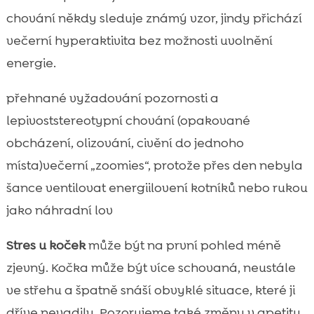
chování někdy sleduje známý vzor, jindy přichází
večerní hyperaktivita bez možnosti uvolnění
energie.
přehnané vyžadování pozornosti a
lepivoststereotypní chování (opakované
obcházení, olizování, civění do jednoho
místa)večerní „zoomies“, protože přes den nebyla
šance ventilovat energiilovení kotníků nebo rukou
jako náhradní lov
Stres u koček
může být na první pohled méně
zjevný. Kočka může být více schovaná, neustále
ve střehu a špatně snáší obvyklé situace, které ji
dříve nevadily. Pozorujeme také změny v apetitu