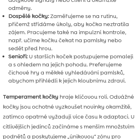
dotykové signály nebo cílení a okamžité
odměny.
Dospělé kočky:
Zaměřujeme se na rutinu,
přičemž střídáme úkoly, aby kočka neztratila
zájem. Pracujeme také na impulzní kontrole,
např. učíme kočku čekat na pamlsky nebo
sedět před hrou.
Senioři:
U starších koček postupujeme pomaleji
a s ohledem na jejich pohodu. Preferujeme
čichové hry a měkké vyhledávání pamlsků,
abychom přihlédli k jejich kloubnímu zdraví.
Temperament kočky
hraje klíčovou roli. Odvážné
kočky jsou ochotné vyzkoušet novinky okamžitě,
zatímco opatrné vyžadují více času k adaptaci. U
citlivějších jedinců začínáme s menším množstvím
podnětů a poskytujeme „únikovou“ zónu pro