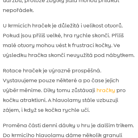
údržbu, protože zbytky jídla mohou přilákat
nepořádek.
U krmících hraček je důležitá i velikost otvorů.
Pokud jsou příliš velké, hra rychle skončí. Příliš
malé otvory mohou vést k frustraci kočky. Ve
výsledku hračka skončí nevyužitá pod nábytkem.
Rotace hraček je výrazně prospěšná.
Vystavujeme pouze některé a po čase jejich
výběr měníme. Díky tomu zůstávají
hračky
pro
kočku atraktivní. A hlavolamy stále vzbuzují
zájem, i když se kočka rychle učí.
Proměna části denní dávky v hru je dalším trikem.
Do krmícího hlavolamu dáme několik granulí