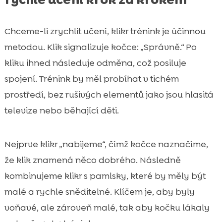
Chceme-li zrychlit učení, klikr trénink je účinnou
metodou. Klik signalizuje kočce: „Správně.“ Po
kliku ihned následuje odměna, což posiluje
spojení. Trénink by měl probíhat v tichém
prostředí, bez rušivých elementů jako jsou hlasitá
televize nebo běhající děti.
Nejprve klikr „nabijeme“, čímž kočce naznačíme,
že klik znamená něco dobrého. Následně
kombinujeme klikr s pamlsky, které by měly být
malé a rychle sněditelné. Klíčem je, aby byly
voňavé, ale zároveň malé, tak aby kočku lákaly