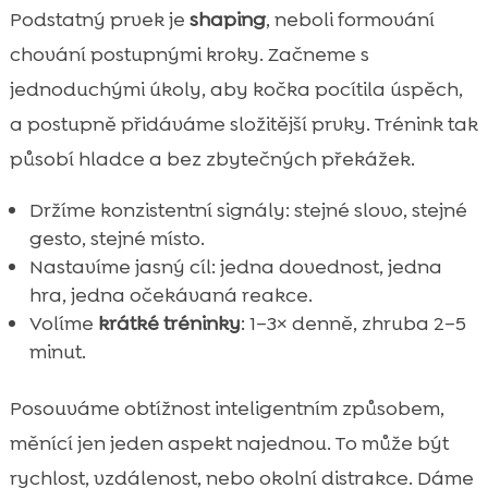
Podstatný prvek je
shaping
, neboli formování
chování postupnými kroky. Začneme s
jednoduchými úkoly, aby kočka pocítila úspěch,
a postupně přidáváme složitější prvky. Trénink tak
působí hladce a bez zbytečných překážek.
Držíme konzistentní signály: stejné slovo, stejné
gesto, stejné místo.
Nastavíme jasný cíl: jedna dovednost, jedna
hra, jedna očekávaná reakce.
Volíme
krátké tréninky
: 1–3× denně, zhruba 2–5
minut.
Posouváme obtížnost inteligentním způsobem,
měnící jen jeden aspekt najednou. To může být
rychlost, vzdálenost, nebo okolní distrakce. Dáme