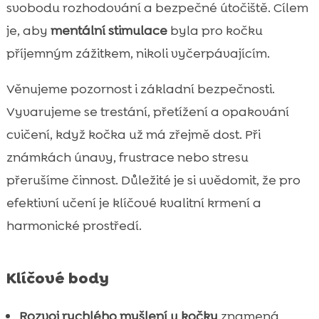
svobodu rozhodování a bezpečné útočiště. Cílem
Závěr

je, aby
mentální stimulace
byla pro kočku
FAQ

příjemným zážitkem, nikoli vyčerpávajícím.
Věnujeme pozornost i základní bezpečnosti.
Vyvarujeme se trestání, přetížení a opakování
cvičení, když kočka už má zřejmě dost. Při
známkách únavy, frustrace nebo stresu
přerušíme činnost. Důležité je si uvědomit, že pro
efektivní učení je klíčové kvalitní krmení a
harmonické prostředí.
Klíčové body
Rozvoj rychlého myšlení u kočky
znamená