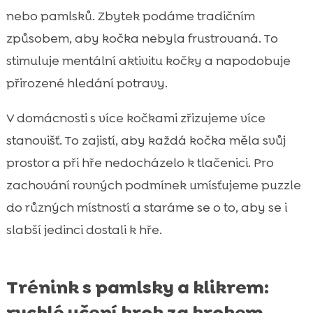
nebo pamlsků. Zbytek podáme tradičním
způsobem, aby kočka nebyla frustrovaná. To
stimuluje mentální aktivitu kočky a napodobuje
přirozené hledání potravy.
V domácnosti s více kočkami zřizujeme více
stanovišť. To zajistí, aby každá kočka měla svůj
prostor a při hře nedocházelo k tlačenici. Pro
zachování rovných podmínek umísťujeme puzzle
do různých místností a staráme se o to, aby se i
slabší jedinci dostali k hře.
Trénink s pamlsky a klikrem:
rychlé učení krok za krokem