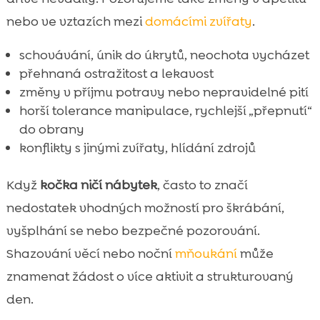
nebo ve vztazích mezi
domácími zvířaty
.
schovávání, únik do úkrytů, neochota vycházet
přehnaná ostražitost a lekavost
změny v příjmu potravy nebo nepravidelné pití
horší tolerance manipulace, rychlejší „přepnutí“
do obrany
konflikty s jinými zvířaty, hlídání zdrojů
Když
kočka ničí nábytek
, často to značí
nedostatek vhodných možností pro škrábání,
vyšplhání se nebo bezpečné pozorování.
Shazování věcí nebo noční
mňoukání
může
znamenat žádost o více aktivit a strukturovaný
den.