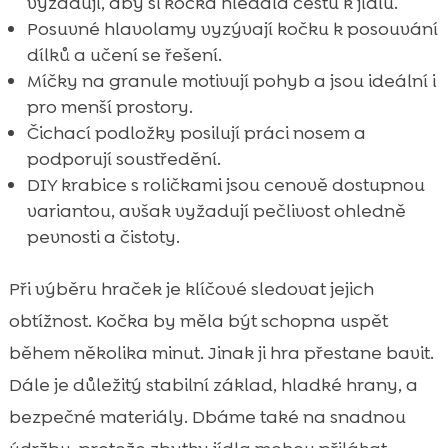
vyžadují, aby si kočka hledala cestu k jídlu.
Posuvné hlavolamy vyzývají kočku k posouvání
dílků a učení se řešení.
Míčky na granule motivují pohyb a jsou ideální i
pro menší prostory.
Čichací podložky posilují práci nosem a
podporují soustředění.
DIY krabice s roličkami jsou cenově dostupnou
variantou, avšak vyžadují pečlivost ohledně
pevnosti a čistoty.
Při výběru hraček je klíčové sledovat jejich
obtížnost. Kočka by měla být schopna uspět
během několika minut. Jinak ji hra přestane bavit.
Dále je důležitý stabilní základ, hladké hrany, a
bezpečné materiály. Dbáme také na snadnou