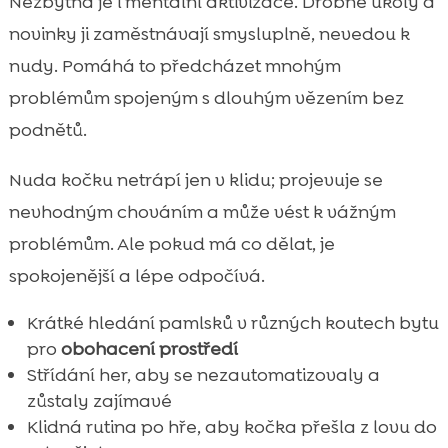
Nezbytná je i mentální aktivizace. Drobné úkoly a
novinky ji zaměstnávají smysluplně, nevedou k
nudy. Pomáhá to předcházet mnohým
problémům spojeným s dlouhým vězením bez
podnětů.
Nuda kočku netrápí jen v klidu; projevuje se
nevhodným chováním a může vést k vážným
problémům. Ale pokud má co dělat, je
spokojenější a lépe odpočívá.
Krátké hledání pamlsků v různých koutech bytu
pro
obohacení prostředí
Střídání her, aby se nezautomatizovaly a
zůstaly zajímavé
Klidná rutina po hře, aby kočka přešla z lovu do