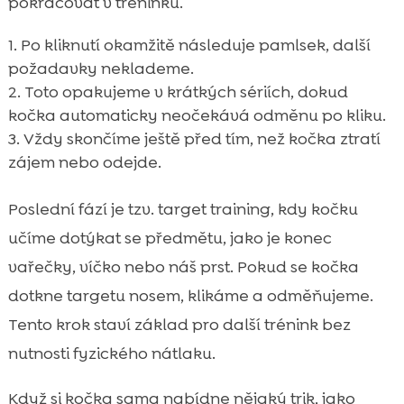
pokračovat v tréninku.
Po kliknutí okamžitě následuje pamlsek, další
požadavky neklademe.
Toto opakujeme v krátkých sériích, dokud
kočka automaticky neočekává odměnu po kliku.
Vždy skončíme ještě před tím, než kočka ztratí
zájem nebo odejde.
Poslední fází je tzv. target training, kdy kočku
učíme dotýkat se předmětu, jako je konec
vařečky, víčko nebo náš prst. Pokud se kočka
dotkne targetu nosem, klikáme a odměňujeme.
Tento krok staví základ pro další trénink bez
nutnosti fyzického nátlaku.
Když si kočka sama nabídne nějaký trik, jako