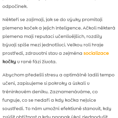
odpočinek.
Někteří se zajímají, jak se do výuky promítají
plemena koček a jejich inteligence. Ačkoli některá
plemena mají reputaci učenlivějších, rozdíly
bývají spíše mezi jednotlivci. Velkou roli hraje
prostředí, zdravotní stav a zejména
socializace
kočky
v rané fázi života.
Abychom předešli stresu a optimálně ladili tempo
učení, zapisujeme si pokroky a úskalí v
tréninkovém deníku. Zaznamenáváme, co
funguje, co se nedaří a kdy kočka nejvíce
soustředí. To nám umožní efektivně stanovit, kdy
zvýšit obtížnost a kdy naopak úkol zjednodušit.