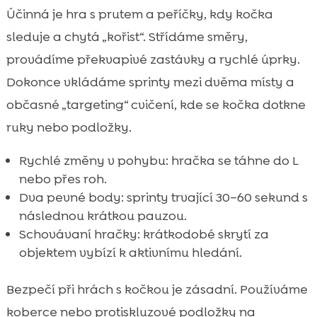
Účinná je hra s prutem a peříčky, kdy kočka
sleduje a chytá „kořist“. Střídáme směry,
provádíme překvapivé zastávky a rychlé úprky.
Dokonce vkládáme sprinty mezi dvěma místy a
občasné „targeting“ cvičení, kde se kočka dotkne
ruky nebo podložky.
Rychlé změny v pohybu: hračka se táhne do L
nebo přes roh.
Dva pevné body: sprinty trvající 30–60 sekund s
následnou krátkou pauzou.
Schovávaní hračky: krátkodobé skrytí za
objektem vybízí k aktivnímu hledání.
Bezpečí při hrách s kočkou je zásadní. Používáme
koberce nebo protiskluzové podložky na