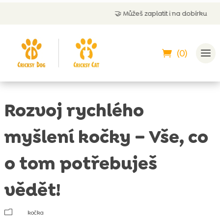
🤝
Můžeš zaplatit i na dobírku
(0)
Rozvoj rychlého
myšlení kočky – Vše, co
o tom potřebuješ
vědět!
m
kočka