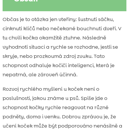
Proč je rychlé myšlení u koček důležité pro
Občas je to otázka jen vteřiny: šustnutí sáčku,

každodenní život
cinknutí klíčů nebo nečekané bouchnutí dveří. V
Jak kočka přemýšlí: základy kočičí kognice

tu chvíli kočka okamžitě ztuhne. Následně
a instinktů
vyhodnotí situaci a rychle se rozhodne, jestli se
rozvoj rychlého myšlení u kočky: klíčové

skryje, nebo prozkoumá zdroj zvuku. Tato
principy, na kterých stavíme
schopnost odhaluje kočičí inteligenci, která je
Věk, temperament a plemeno: co ovlivňuje

nepatrná, ale zároveň účinná.
rychlost učení
Signály, že kočka mentálně strádá: nuda,

Rozvoj rychlého myšlení u koček není o
stres a nežádoucí chování
poslušnosti, jakou známe u psů. Spíše jde o
Hry na reflexy: jak trénovat rychlé reakce

schopnost kočky rychle reagovat na různé
bezpečně a doma
podněty, doma i venku. Dobrou zprávou je, že
Interaktivní hračky a hlavolamy: jak vybrat

ty správné
učení koček může být podporováno nenásilně a