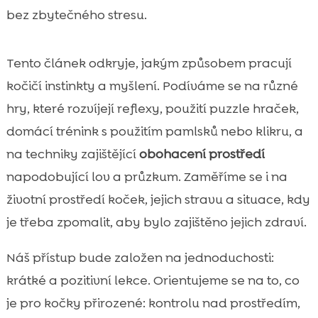
Trénink s pamlsky a klikrem: rychlé učení
bez zbytečného stresu.

krok za krokem
Lovecké sekvence a enrichment: jak

Tento článek odkryje, jakým způsobem pracují
napodobit přirozený lov
kočičí instinkty a myšlení. Podíváme se na různé
Domácí prostředí, které podporuje

hry, které rozvíjejí reflexy, použití puzzle hraček,
inteligenci: škrabadla, patro a zóny
domácí trénink s použitím pamlsků nebo klikru, a
Výživa pro mozek a energii: jak krmení

ovlivňuje soustředění
na techniky zajištějící
obohacení prostředí
CricksyCat jako chytrá volba pro každou
napodobující lov a průzkum. Zaměříme se i na

kočku: podpora kondice i učení
životní prostředí koček, jejich stravu a situace, kdy
Kočičí toaleta bez stresu: jak Purrfect Life

je třeba zpomalit, aby bylo zajištěno jejich zdraví.
stelivo zjednoduší péči a pohodu
Nejčastější chyby při rozvoji rychlého
Náš přístup bude založen na jednoduchosti:

myšlení a jak se jim vyhnout
krátké a pozitivní lekce. Orientujeme se na to, co
Kdy zpomalit: zdravotní limity, smysly a

je pro kočky přirozené: kontrolu nad prostředím,
signály bolesti