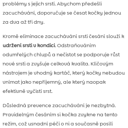
problémy s jejich srstí. Abychom předešli
zacuchávání, doporučuje se česat kočky jednou
za dva až tři dny.
Kromě eliminace zacuchávání srsti česání slouží k
udržení srsti v kondici
. Odstraňováním
odumřelých chlupů a nečistot se podporuje růst
nové srsti a zvyšuje celková kvalita. Klíčovým
nástrojem je vhodný kartáč, který kočky nebudou
vnímat jako nepříjemný, ale který naopak
efektivně vyčistí srst.
Důsledná prevence zacuchávání je nezbytná.
Pravidelným česáním si kočka zvykne na tento
režim, což usnadní péči o ni a současně posílí