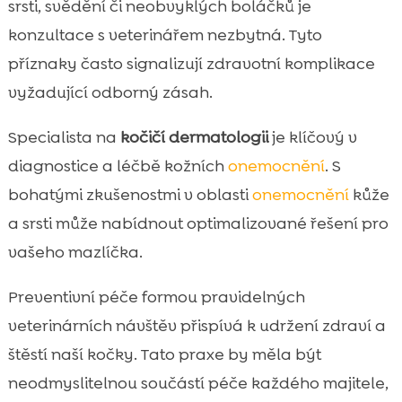
srsti, svědění či neobvyklých boláčků je
konzultace s veterinářem nezbytná. Tyto
příznaky často signalizují zdravotní komplikace
vyžadující odborný zásah.
Specialista na
kočičí dermatologii
je klíčový v
diagnostice a léčbě kožních
onemocnění
. S
bohatými zkušenostmi v oblasti
onemocnění
kůže
a srsti může nabídnout optimalizované řešení pro
vašeho mazlíčka.
Preventivní péče formou pravidelných
veterinárních návštěv přispívá k udržení zdraví a
štěstí naší kočky. Tato praxe by měla být
neodmyslitelnou součástí péče každého majitele,