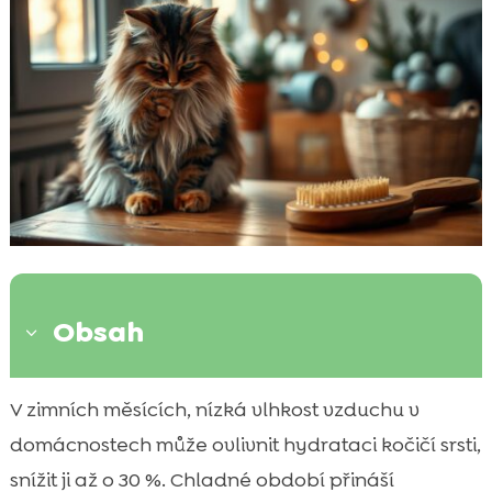
Obsah
3
Proč je kočka péče o srst v zimě důležitá?
V zimních měsících, nízká vlhkost vzduchu v

Tipy pro správnou péči o kočičí srst v zimě
domácnostech může ovlivnit hydrataci kočičí srsti,

Jaké problémy může zima způsobit kočičí
snížit ji až o 30 %. Chladné období přináší
