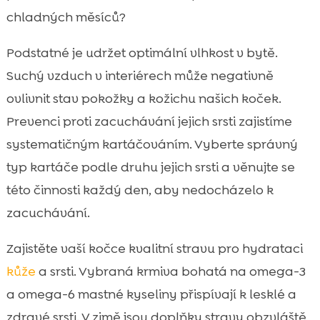
chladných měsíců?
Podstatné je udržet optimální vlhkost v bytě.
Suchý vzduch v interiérech může negativně
ovlivnit stav pokožky a kožichu našich koček.
Prevenci proti zacuchávání jejich srsti zajistíme
systematičným kartáčováním. Vyberte správný
typ kartáče podle druhu jejich srsti a věnujte se
této činnosti každý den, aby nedocházelo k
zacuchávání.
Zajistěte vaší kočce kvalitní stravu pro hydrataci
kůže
a srsti. Vybraná krmiva bohatá na omega-3
a omega-6 mastné kyseliny přispívají k lesklé a
zdravé srsti. V zimě jsou doplňky stravy obzvláště