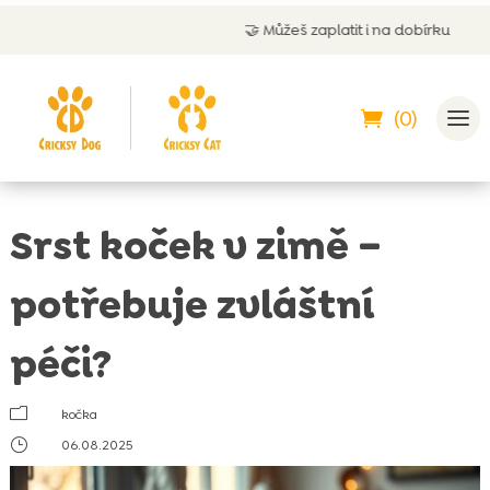
🤝
Můžeš zaplatit i na dobírku
(0)
Srst koček v zimě –
potřebuje zvláštní
péči?
m
kočka
}
06.08.2025