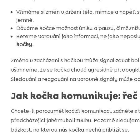
Všímáme si změn v držení těla, mimice a napětí 
jemné.
Dáváme kočce možnost úniku a pauzu, čímž sni
Bereme varování jako informaci, ne jako neposlu
kočky
.
Změna v zacházení s kočkou může signalizovat bole
všimneme, že se kočka chová agresivně při obvyklý
Sledování a reagování na varovné signály může od
Jak kočka komunikuje: řeč 
Chcete-li porozumět kočičí komunikaci, začněte s tí
předcházející jakémukoli zvuku. Pozorně sledujeme
blízkost, na kterou nás kočka nechá přiblížit se.