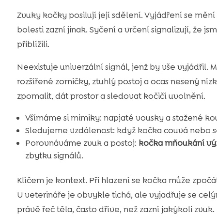
Zvuky kočky posilují její sdělení. Vyjádření se mění 
bolesti zazní jinak. Syčení a vrčení signalizují, že js
přiblížili.
Neexistuje univerzální signál, jenž by vše vyjádřil.
rozšířené zorničky, ztuhlý postoj a ocas nesený níz
zpomalit, dát prostor a sledovat kočičí uvolnění.
Všímáme si mimiky: napjaté vousky a stažené kou
Sledujeme vzdálenost: když kočka couvá nebo se
Porovnáváme zvuk a postoj:
kočka mňoukání v
zbytku signálů.
Klíčem je kontext. Při hlazení se kočka může zpočá
U veterináře je obvykle tichá, ale vyjadřuje se celý
právě řeč těla, často dříve, než zazní jakýkoli zvuk.