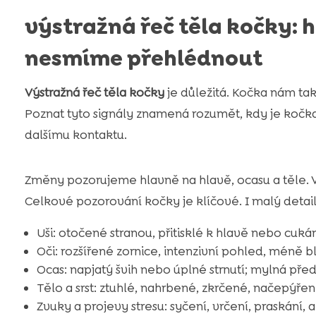
výstražná řeč těla kočky: h
nesmíme přehlédnout
Výstražná řeč těla kočky
je důležitá. Kočka nám tak
Poznat tyto signály znamená rozumět, kdy je kočka
dalšímu kontaktu.
Změny pozorujeme hlavně na hlavě, ocasu a těle. 
Celkové pozorování kočky je klíčové. I malý detai
Uši: otočené stranou, přitisklé k hlavě nebo cukán
Oči: rozšířené zornice, intenzivní pohled, méně bl
Ocas: napjatý švih nebo úplné strnutí; mylná př
Tělo a srst: ztuhlé, nahrbené, zkrčené, načepýře
Zvuky a projevy stresu: syčení, vrčení, praskání, 