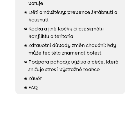
varuje
Děti a návštěvy: prevence škrábnutí a

kousnutí
Kočka a jiné kočky či psi: signály

konfliktu a teritoria
Zdravotní důvody změn chování: kdy

může řeč těla znamenat bolest
Podpora pohody: výživa a péče, která

snižuje stres i výstražné reakce
Závěr

FAQ
