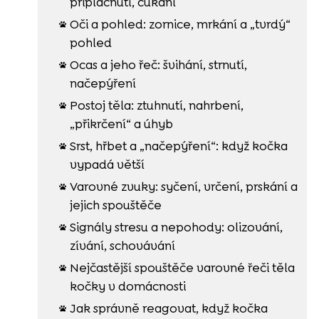
připlácnutí, cukání
Oči a pohled: zornice, mrkání a „tvrdý“

pohled
Ocas a jeho řeč: švihání, strnutí,

načepýření
Postoj těla: ztuhnutí, nahrbení,

„přikrčení“ a úhyb
Srst, hřbet a „načepýření“: když kočka

vypadá větší
Varovné zvuky: syčení, vrčení, prskání a

jejich spouštěče
Signály stresu a nepohody: olizování,

zívání, schovávání
Nejčastější spouštěče varovné řeči těla

kočky v domácnosti
Jak správně reagovat, když kočka
