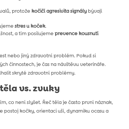
svalů, protože
kočičí agresivita signály
bývají
žujeme
stres u koček
.
šnost, a tím posilujeme
prevence kousnutí
st nebo jiný zdravotní problém. Pokud si
ch činnostech, je čas na návštěvu veterináře.
halit skryté zdravotní problémy.
těla vs. zvuky
m, co není slyšet. Řeč těla je často první náznak,
 postoj kočky, orientaci uší, dynamiku ocasu a