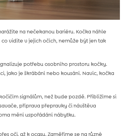
e narážíte na nečekanou bariéru. Kočka náhle
, co vidíte v jejích očích, nemůže být jen tak
gnalizuje potřebu osobního prostoru kočky.
ci, jako je škrábání nebo kousání. Navíc, kočka
očičím signálům, než bude pozdě. Přiblížíme si
ysavače, příprava přepravky či návštěva
 doma mění uspořádání nábytku.
přes oči, až k ocasu. Zaměříme se na různé