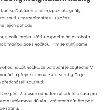
e i kočku. Dokážeme tak rozpoznat signály
 kousnutí. Omezením stresu u koček,
 jejich pohodu.
r, nikoliv projev zášti. Respektováním tohoto
ůsob manipulace s kočkou. Tím se vyhýbáme
ní mohou naučit kočku, že varování je zbytečné. V
rování a přejde rovnou k útoku zuby. To je
předcházeli kousnutí.
žné péči. S lepším odhadem vhodného času pro
rujeme vzájemnou důvěru. Vzájemná důvěra pak
bě strany.