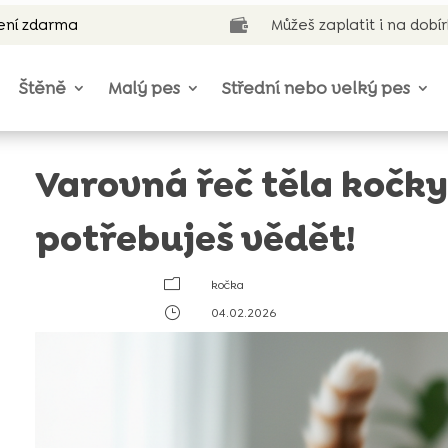
ení zdarma
Můžeš zaplatit i na dobí

Štěně
Malý pes
Střední nebo velký pes
Varovná řeč těla kočky
potřebuješ vědět!
m
kočka
}
04.02.2026