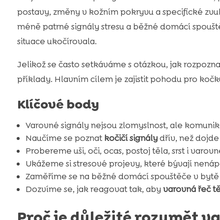
postavy, změny v kožním pokryvu a specifické zvu
méně patrné signály stresu a běžné domácí spouště
situace ukočírovala.
Jelikož se často setkáváme s otázkou, jak rozpozn
příklady. Hlavním cílem je zajistit pohodu pro kočku
Klíčové body
Varovné signály nejsou zlomyslnost, ale komuni
Naučíme se poznat
kočičí signály
dřív, než dojde
Probereme uši, oči, ocas, postoj těla, srst i varov
Ukážeme si stresové projevy, které bývají nená
Zaměříme se na běžné domácí spouštěče v bytě
Dozvíme se, jak reagovat tak, aby
varovná řeč t
Proč je důležité rozumět 