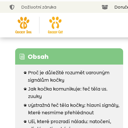
Doživotní záruka
Doruč


Obsah
i
Proč je důležité rozumět varovným

signálům kočky
Jak kočka komunikuje: řeč těla vs.

zvuky
výstražná řeč těla kočky: hlavní signály,

které nesmíme přehlédnout
Uši, které prozradí náladu: natočení,
