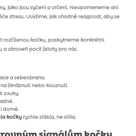
ky, jako jsou syčení a vrčení. Neopomeneme ani
če stresu. Uvidíme, jak vhodně reagovat, aby se
at rozčilenou kočku, poskytneme konkrétní
 a zároveň pocit jistoty pro nás.
kace a sebeobrana.
 na škrábnutí nebo kousnutí.
né zvuky.
padné.
 i domě.
ěla kočky
rychle slábla, ne sílila.
varovným signálům kočky