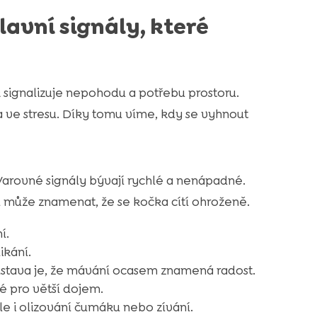
lavní signály, které
 signalizuje nepohodu a potřebu prostoru.
 ve stresu. Díky tomu víme, kdy se vyhnout
Varovné signály bývají rychlé a nenápadné.
l může znamenat, že se kočka cítí ohroženě.
í.
ikání.
edstava je, že mávání ocasem znamená radost.
né pro větší dojem.
ale i olizování čumáku nebo zívání.