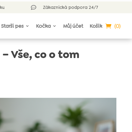
rku
Zákaznická podpora 24/7

(0)
Starší pes
Kočka
Můj účet
Košík
 – Vše, co o tom