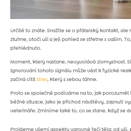
Určitě to znáte. Snažíte se o přátelský kontakt, al
ztuhne, otočí uši a její pohled se střetne s vaším. To
přehlédnuto.
Moment, který nastane, nevyvolává zlomyslnost. Si
Ignorování tohoto signálu může vést k fyzické reak
začíná cítit
stres
, který s sebou táhne.
Proto se společně podíváme na to, jak porozumět k
běžné situace, jako je příchod návštěvy, zapnutí v
veterináře. Zmíníme také to, co se stane, když se
Projdeme všemi aspekty varovné řeči těla: od uší, 