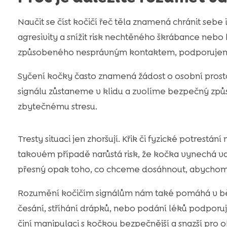
Naučit se číst kočičí řeč těla znamená chránit seb
agresivity a snížit risk nechtěného škrábance nebo
způsobeného nesprávným kontaktem, podporujeme
Syčení kočky často znamená žádost o osobní prosto
signálu zůstaneme v klidu a zvolíme bezpečný zp
zbytečnému stresu.
Tresty situaci jen zhoršují. Křik či fyzické potrestá
takovém případě narůstá risk, že kočka vynechá va
přesný opak toho, co chceme dosáhnout, abychom 
Rozumění kočičím signálům nám také pomáhá v bě
česání, stříhání drápků, nebo podání léků podpo
činí manipulaci s kočkou bezpečnější a snazší pro o