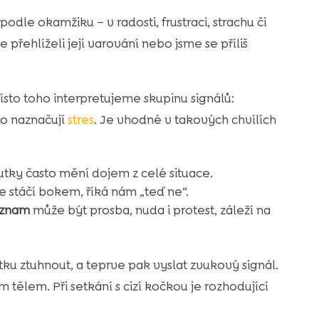
podle okamžiku – v radosti, frustraci, strachu či
me přehlíželi její varování nebo jsme se příliš
 Místo toho interpretujeme skupinu signálů:
ko naznačují
stres
. Je vhodné v takových chvílích
tky často mění dojem z celé situace.
 stáčí bokem, říká nám „teď ne“.
ýznam
může být prosba, nuda i protest, záleží na
tku ztuhnout, a teprve pak vyslat zvukový signál.
m tělem. Při setkání s cizí kočkou je rozhodující