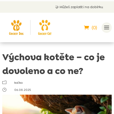
🤝
Můžeš zaplatit i na dobírku
(0)
Výchova kotěte – co je
dovoleno a co ne?
m
kočka
}
06.08.2025