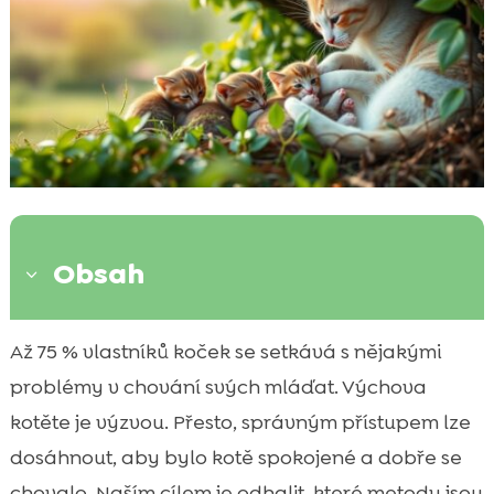
Obsah
3
Náš přístup k výchově kotěte
Až 75 % vlastníků koček se setkává s nějakými

Důležitost socializace kotěte
problémy v chování svých mláďat. Výchova

Kotě tipy na výchovu
kotěte je výzvou. Přesto, správným přístupem lze

Výživa kotěte
dosáhnout, aby bylo kotě spokojené a dobře se

Trénink chování
chovalo. Naším cílem je odhalit, které metody jsou
