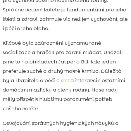
pro výchovu vašeho nového člena rodiny.
Správné vedení kotěte je fundamentální pro jeho
štěstí a zdraví, zahrnuje víc než jen vychování, ale
i péči o jeho blaho.
Klíčové bylo zdůraznění významu rané
socializace a hraček pro zdraví mláďat. Ukázali
jsme to na příkladech Jasper a Bill, kde jeden
preferuje suché a druhý mokré krmivo. Důležitá
byla i kapitola o péči o
srst
a interakci s ostatními
domácími mazlíčky a členy rodiny. Naše rady
měly přispět k hlubšímu porozumění potřeb
vašeho kotěte.
Osvojování správných hygienických návyků a