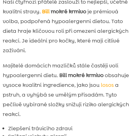
Naši čtyřnozí přátelé zaslouží to nejlepší, včetně
kvalitní stravy.
Bill
mokré krmivo
je prémiová
volba, podpořená hypoalergenní dietou. Tato
dieta hraje klíčovou roli při omezení alergických
reakcí. Je ideální pro kočky, které mají citlivé
zažívání.
Majitelé domácích mazlíčků stále častěji volí
hypoalergenní dietu.
Bill mokré krmivo
obsahuje
vysoce kvalitní ingredience, jako jsou
losos
a
pstruh, a vyhýbá se umělým přísadám. Tyto
pečlivě vybírané složky snižují riziko alergických
reakcí.
Zlepšení trávicího zdraví