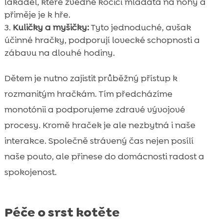
lákadel, které zvedne kočičí mláďata na nohy a
přiměje je k hře.
Kuličky a myšičky:
Tyto jednoduché, avšak
účinné hračky, podporují lovecké schopnosti a
zábavu na dlouhé hodiny.
Dětem je nutno zajistit průběžný přístup k
rozmanitým hračkám. Tím předcházíme
monotónii a podporujeme zdravé vývojové
procesy. Kromě hraček je ale nezbytná i naše
interakce. Společně strávený čas nejen posílí
naše pouto, ale přinese do domácnosti radost a
spokojenost.
Péče o srst kotěte