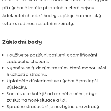
Péče o zdraví kotěte
při výchově kotěte přijatelné a které nejsou.

Bezpečnost a zdraví kotěte
Adekvátní chování kočky zajišťuje harmonický

Vhodné hračky pro kotě

vztah s rodinou i ostatními zvířaty.
Péče o srst kotěte

Interakce kotěte s dětmi

Základní body
Kontrola výživy: Jasper suché krmivo

Osvojování hygienických návyků

Používejte pozitivní posílení k odměňování
CricksyCat v praxi
žádoucího chování.

Socializace kotěte se staršími kočkami
Vyhněte se fyzickým trestům, které mohou vést

k úzkosti a strachu.
Přínos hypoalergenní stravy, Bill mokré

Uplatněte důslednost ve výchově pro lepší
krmivo
výsledky.
Závěr

Socializujte kotě již od ranného věku, aby si
FAQ

zvyklo na nové situace a lidi.
Správné stravování je nezbytné pro zdravý