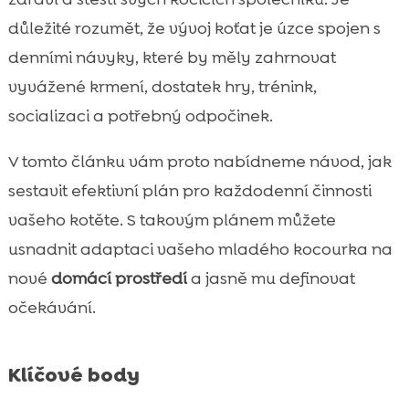
Hygienické návyky
důležité rozumět, že vývoj koťat je úzce spojen s

Kontrola zdravotního stavu
denními návyky, které by měly zahrnovat

Pravidelné návštěvy u veterináře

vyvážené krmení, dostatek hry, trénink,
Kotě denní rutina

socializaci a potřebný odpočinek.
Správná výživa a hydrace

V tomto článku vám proto nabídneme návod, jak
Bezpečné prostředí pro kotě

sestavit efektivní plán pro každodenní činnosti
Vytvoření klidného prostoru

vašeho kotěte. S takovým plánem můžete
Řešení chování kotěte

usnadnit adaptaci vašeho mladého kocourka na
Závěr

FAQ
nové
domácí prostředí
a jasně mu definovat

očekávání.
Klíčové body