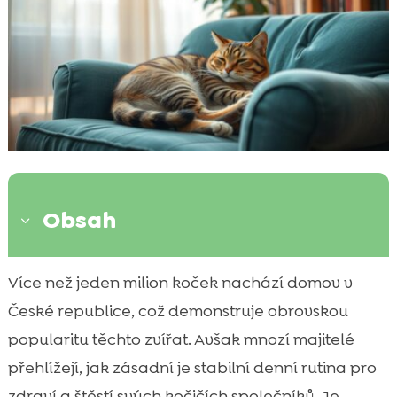
Obsah
3
Proč je denní rutina důležitá pro kotě?
Více než jeden milion koček nachází domov v

Pravidelný čas krmení
České republice, což demonstruje obrovskou

Zdravý spánek a odpočinek
popularitu těchto zvířat. Avšak mnozí majitelé

Čas na hru a zábavu
přehlížejí, jak zásadní je stabilní denní rutina pro

Trénink a socializace
zdraví a štěstí svých kočičích společníků. Je
