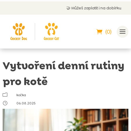
🤝
Můžeš zaplatit i na dobírku
(0)
Vytvoření denní rutiny
pro kotě
m
kočka
}
06.08.2025