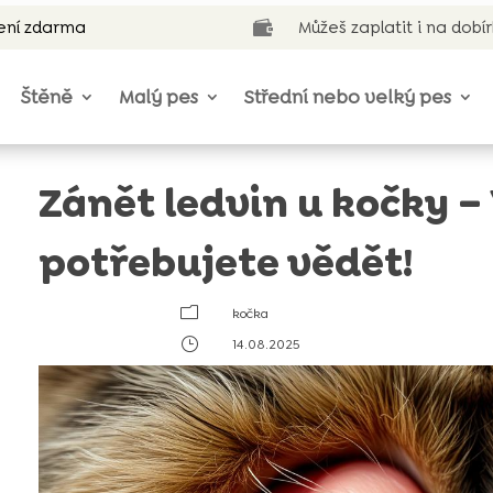
ení zdarma
Můžeš zaplatit i na dobí

Štěně
Malý pes
Střední nebo velký pes
Zánět ledvin u kočky –
potřebujete vědět!
m
kočka
}
14.08.2025