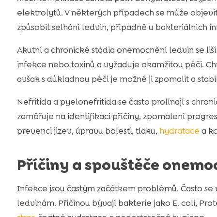
elektrolytů. V některých případech se může objevi
způsobit selhání ledvin, případně u bakteriálních inf
Akutní a chronické stádia onemocnění ledvin se l
infekce nebo toxinů a vyžaduje okamžitou péči. Chr
avšak s důkladnou péči je možné ji zpomalit a stabi
Nefritida a pyelonefritida se často prolínají s c
zaměřuje na identifikaci příčiny, zpomalení progr
prevenci jizev, úpravu bolesti, tlaku,
hydratace
a ko
Příčiny a spouštěče onemoc
Infekce jsou častým začátkem problémů. Často se v
ledvinám. Příčinou bývají bakterie jako E. coli, Pr