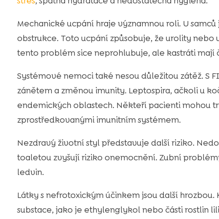
stres
, špatná hydratace a nedostatečná hygiena.
Mechanické ucpání hraje významnou roli. U samců j
obstrukce. Toto ucpání způsobuje, že urolity nebo u
tento problém sice neprohlubuje, ale kastráti mají 
Systémové nemoci také nesou důležitou zátěž. S FI
zánětem a změnou imunity. Leptospira, ačkoli u k
endemických oblastech. Někteří pacienti mohou tr
zprostředkovanými imunitním systémem.
Nezdravý životní styl představuje další riziko. Nedo
toaletou zvyšují riziko onemocnění. Zubní problé
ledvin.
Látky s nefrotoxickým účinkem jsou další hrozbo
substace, jako je ethylenglykol nebo části rostlin l