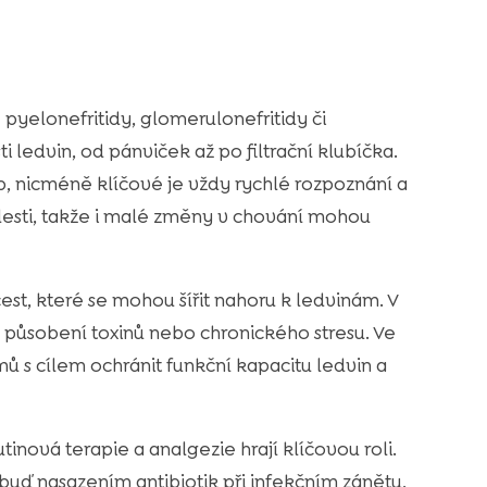
yelonefritidy, glomerulonefritidy či
sti ledvin, od pánviček až po filtrační klubíčka.
up, nicméně klíčové je vždy rychlé rozpoznání a
bolesti, takže i malé změny v chování mohou
t, které se mohou šířit nahoru k ledvinám. V
, působení toxinů nebo chronického stresu. Ve
ů s cílem ochránit funkční kapacitu ledvin a
tinová terapie a analgezie hrají klíčovou roli.
 buď nasazením antibiotik při infekčním zánětu,