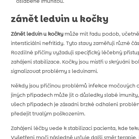
oslabené imunitou.
zánět ledvin u kočky
Zánět ledvin u kočky
může mít řadu podob, včetně p
intersticiální nefritidy. Tyto stavy zaměřují různé čá
Rozdílné příčiny vyžadují specifický léčebný příst
zahájení stabilizace. Kočky jsou mistři v skrývání 
signalizovat problémy s ledvinami.
Někdy jsou příčinou problémů infekce močových ces
jiných případech může jít o důsledky slabé imunity
všech případech je zásadní brzké odhalení problém
předejít trvalým poškozením.
Zahájení léčby vede k stabilizaci pacienta, kde teku
Vyšetření moči následně určuje další směr terapie,