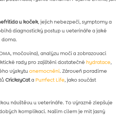
efritida u koček
, jejich nebezpečí, symptomy a
íhá diagnostický postup u veterináře a jaké
n doma.
 SDMA, močovina), analýzu moči a zobrazovací
tické rady pro zajištění dostatečné
hydratace
,
ného výskytu
onemocnění
. Zároveň poradíme
ktů
CricksyCat
a
Purrfect Life
, jako součást
rzkou návštěvu u veterináře. To výrazně zlepšuje
odobých komplikací. Naším cílem je mít jasný