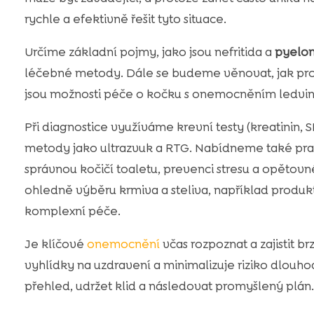
rychle a efektivně řešit tyto situace.
Určíme základní pojmy, jako jsou nefritida a
pyelon
léčebné metody. Dále se budeme věnovat, jak prob
jsou možnosti péče o kočku s onemocněním ledvi
Při diagnostice využíváme krevní testy (kreatinin,
metody jako ultrazvuk a RTG. Nabídneme také prak
správnou kočičí toaletu, prevenci stresu a opětov
ohledně výběru krmiva a steliva, například produ
komplexní péče.
Je klíčové
onemocnění
včas rozpoznat a zajistit b
vyhlídky na uzdravení a minimalizuje riziko dlouh
přehled, udržet klid a následovat promyšlený plán.