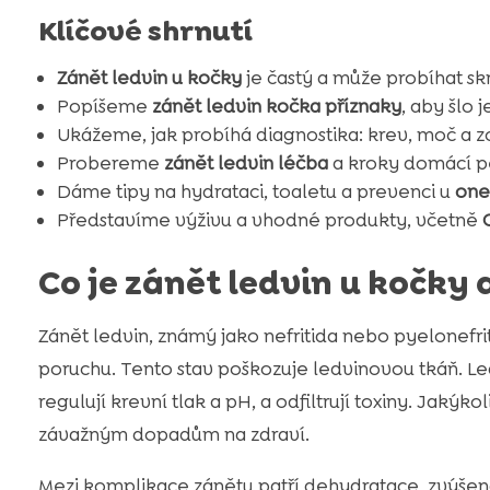
Klíčové shrnutí
Zánět ledvin u kočky
je častý a může probíhat skr
Popíšeme
zánět ledvin kočka příznaky
, aby šlo j
Ukážeme, jak probíhá diagnostika: krev, moč a z
Probereme
zánět ledvin léčba
a kroky domácí p
Dáme tipy na hydrataci, toaletu a prevenci u
one
Představíme výživu a vhodné produkty, včetně
Co je zánět ledvin u kočky
Zánět ledvin, známý jako nefritida nebo pyelonefriti
poruchu. Tento stav poškozuje ledvinovou tkáň. Led
regulují krevní tlak a pH, a odfiltrují toxiny. Jaký
závažným dopadům na zdraví.
Mezi komplikace zánětu patří dehydratace, zvýšen