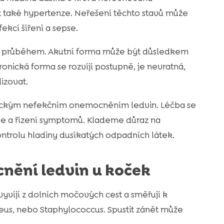
t také hypertenze. Neřešení těchto stavů může
ekcí šíření a sepse.
iší průběhem. Akutní forma může být důsledkem
onická forma se rozvíjí postupně, je nevratná,
lizovat.
hronickým nefekčním onemocněním ledvin. Léčba se
ese a řízení symptomů. Klademe důraz na
ntrolu hladiny dusíkatých odpadních látek.
nění ledvin u koček
yvíjí z dolních močových cest a směřují k
oteus, nebo Staphylococcus. Spustit zánět může