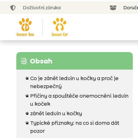
Doživotní záruka
Doruč


Obsah
i
Co je zánět ledvin u kočky a proč je

nebezpečný
Příčiny a spouštěče onemocnění ledvin

u koček
zánět ledvin u kočky

Typické příznaky: na co si doma dát

pozor