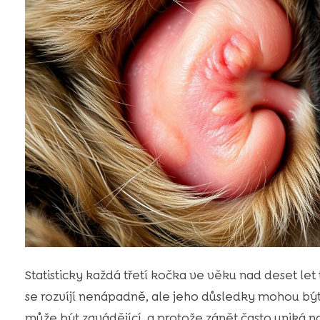
Statisticky každá třetí kočka ve věku nad deset le
se rozvíjí nenápadně, ale jeho důsledky mohou bý
může být zavádějící, a protože zánět často uniká n