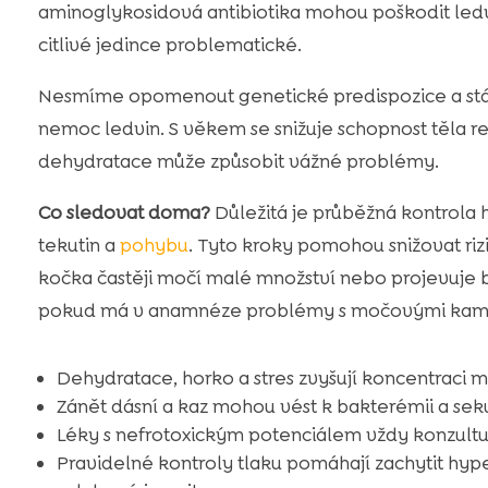
aminoglykosidová antibiotika mohou poškodit ledv
citlivé jedince problematické.
Nesmíme opomenout genetické predispozice a stár
nemoc ledvin. S věkem se snižuje schopnost těla 
dehydratace může způsobit vážné problémy.
Co sledovat doma?
Důležitá je průběžná kontrola hy
tekutin a
pohybu
. Tyto kroky pomohou snižovat ri
kočka častěji močí malé množství nebo projevuje 
pokud má v anamnéze problémy s močovými kame
Dehydratace, horko a stres zvyšují koncentraci moč
Zánět dásní a kaz mohou vést k bakterémii a se
Léky s nefrotoxickým potenciálem vždy konzultu
Pravidelné kontroly tlaku pomáhají zachytit hyp