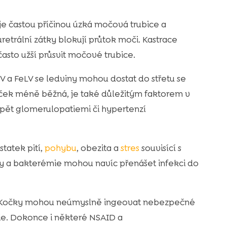
e častou příčinou úzká močová trubice a
retrální zátky blokují průtok moči. Kastrace
často užší průsvit močové trubice.
V a FeLV se ledviny mohou dostat do střetu se
oček méně běžná, je také důležitým faktorem v
pět glomerulopatiemi či hypertenzí
statek pití,
pohybu
, obezita a
stres
souvisící s
my a bakterémie mohou navíc přenášet infekci do
u. Kočky mohou neúmyslně ingeovat nebezpečné
ilie. Dokonce i některé NSAID a