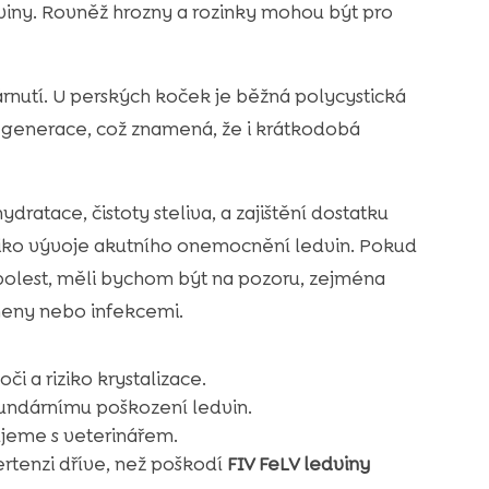
iny. Rovněž hrozny a rozinky mohou být pro
nutí. U perských koček je běžná polycystická
regenerace, což znamená, že i krátkodobá
dratace, čistoty steliva, a zajištění dostatku
ziko vývoje akutního onemocnění ledvin. Pokud
bolest, měli bychom být na pozoru, zejména
ny nebo infekcemi.
i a riziko krystalizace.
kundárnímu poškození ledvin.
jeme s veterinářem.
ertenzi dříve, než poškodí
FIV FeLV ledviny