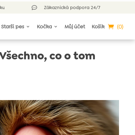
rku
Zákaznická podpora 24/7

(0)
Starší pes
Kočka
Můj účet
Košík
 Všechno, co o tom