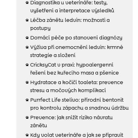
Diagnostika u veterináře: testy,

vyšetření a interpretace výsledků
Léčba zánětu ledvin: možnosti a

postupy
Domácí péče po stanovení diagnózy

Výživa při onemocnění ledvin: krmné

strategie a složení
CricksyCat v praxi: hypoalergenní

řešení bez kuřecího masa a pšenice
Hydratace a kočičí toaleta: prevence

stresu a močových komplikací
Purrfect Life stelivo: přírodní bentonit

pro kontrolu zápachu a snadnou údržbu
Prevence: jak snížit riziko návratu

zánětu
Kdy volat veterináře a jak se připravit
