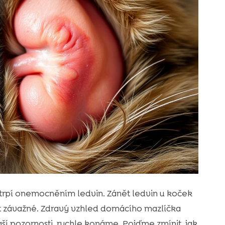
t trpí onemocněním ledvin. Zánět ledvin u koček
t závažné. Zdravý vzhled domácího mazlíčka
aší pozornosti, rychle konáme. Pojďme zmínit, jak