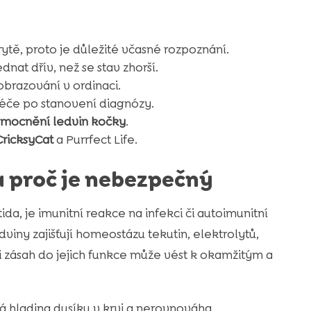
ytě, proto je důležité včasné rozpoznání.
ednat dřív, než se stav zhorší.
obrazování v ordinaci.
éče po stanovení diagnózy.
mocnění ledvin kočky
.
CricksyCat
a Purrfect Life.
 a proč je nebezpečný
da, je imunitní reakce na infekci či autoimunitní
viny zajišťují homeostázu tekutin, elektrolytů,
koli zásah do jejich funkce může vést k okamžitým a
á hladina dusíku v krvi a nerovnováha