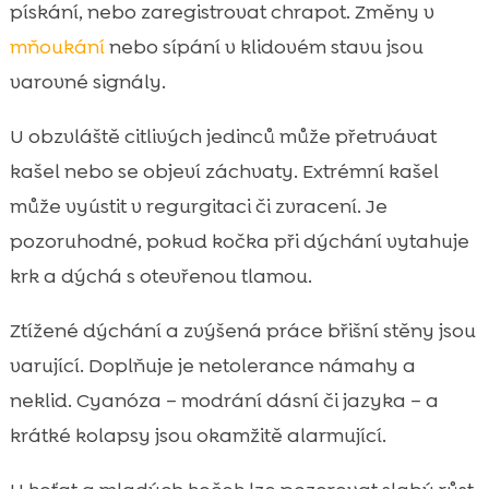
pískání, nebo zaregistrovat chrapot. Změny v
mňoukání
nebo sípání v klidovém stavu jsou
varovné signály.
U obzvláště citlivých jedinců může přetrvávat
kašel nebo se objeví záchvaty. Extrémní kašel
může vyústit v regurgitaci či zvracení. Je
pozoruhodné, pokud kočka při dýchání vytahuje
krk a dýchá s otevřenou tlamou.
Ztížené dýchání a zvýšená práce břišní stěny jsou
varující. Doplňuje je netolerance námahy a
neklid. Cyanóza – modrání dásní či jazyka – a
krátké kolapsy jsou okamžitě alarmující.