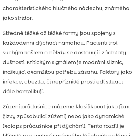
charakteristického hlučného nádechu, známého
jako stridor.
Středně těžké až těžké formy jsou spojeny s
každodenní dýchací námahou. Pacienti trpí
suchým kašlem a někdy se dostavují i záchvaty
dušnosti. Kritickým signálem je modrání sliznic,
indikující okamžitou potřebu zásahu. Faktory jako
infekce, obezita, či nepříznivé prostředí situaci
dále komplikují.
Zúžení průdušnice můžeme klasifikovat jako fixní
(jizvy způsobující zúžení) nebo jako dynamické
(kolaps průdušnice při dýchání). Tento rozdíl je
klíčový pro zvolení správného léčebného plánu i