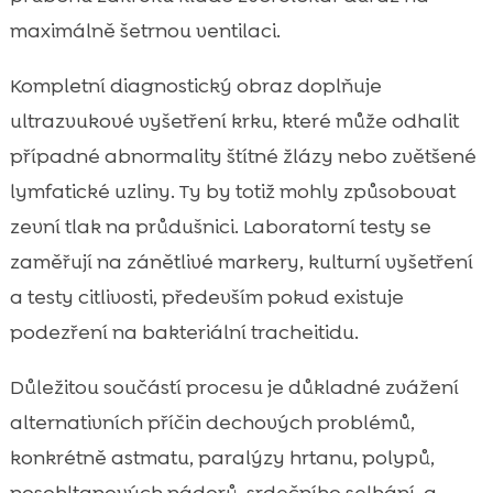
maximálně šetrnou ventilaci.
Kompletní diagnostický obraz doplňuje
ultrazvukové vyšetření krku, které může odhalit
případné abnormality štítné žlázy nebo zvětšené
lymfatické uzliny. Ty by totiž mohly způsobovat
zevní tlak na průdušnici. Laboratorní testy se
zaměřují na zánětlivé markery, kulturní vyšetření
a testy citlivosti, především pokud existuje
podezření na bakteriální tracheitidu.
Důležitou součástí procesu je důkladné zvážení
alternativních příčin dechových problémů,
konkrétně astmatu, paralýzy hrtanu, polypů,
nosohltanových nádorů, srdečního selhání, a