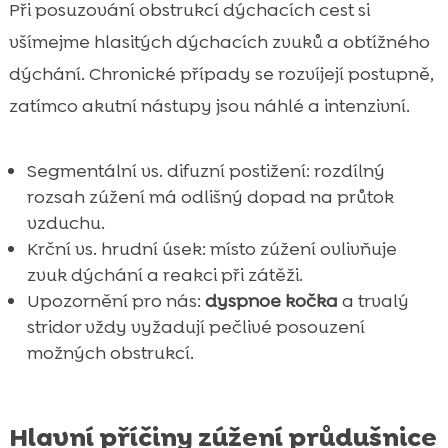
Při posuzování obstrukcí dýchacích cest si
všímejme hlasitých dýchacích zvuků a obtížného
dýchání. Chronické případy se rozvíjejí postupně,
zatímco akutní nástupy jsou náhlé a intenzivní.
Segmentální vs. difuzní postižení: rozdílný
rozsah zúžení má odlišný dopad na průtok
vzduchu.
Krční vs. hrudní úsek: místo zúžení ovlivňuje
zvuk dýchání a reakci při zátěži.
Upozornění pro nás:
dyspnoe kočka
a trvalý
stridor vždy vyžadují pečlivé posouzení
možných obstrukcí.
Hlavní příčiny zúžení průdušnice