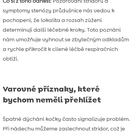
Co si z toho odnést
: Pozorování stridoru a
symptomy stenózy průdušnice nás vedou k
pochopení, že lokalita a rozsah zúžení
determinují další léčebné kroky. Toto poznání
nám umožňuje vyhnout se zbytečným odkladům
a rychle přikročit k cílené léčbě respiračních
obtíží.
Varovné příznaky, které
bychom neměli přehlížet
Špatné dýchání kočky často signalizuje problém.
Při nádechu můžeme zaslechnout stridor, což je