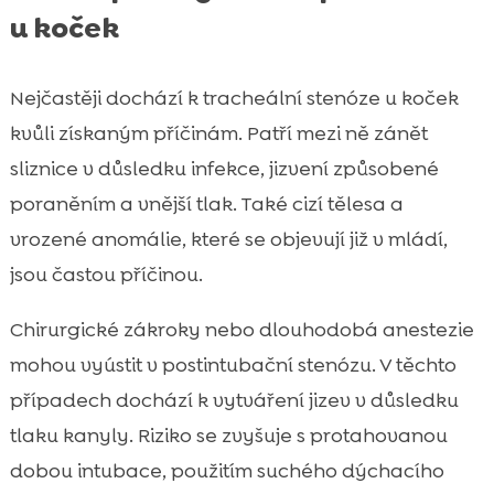
u koček
Nejčastěji dochází k tracheální stenóze u koček
kvůli získaným příčinám. Patří mezi ně zánět
sliznice v důsledku infekce, jizvení způsobené
poraněním a vnější tlak. Také cizí tělesa a
vrozené anomálie, které se objevují již v mládí,
jsou častou příčinou.
Chirurgické zákroky nebo dlouhodobá anestezie
mohou vyústit v postintubační stenózu. V těchto
případech dochází k vytváření jizev v důsledku
tlaku kanyly. Riziko se zvyšuje s protahovanou
dobou intubace, použitím suchého dýchacího