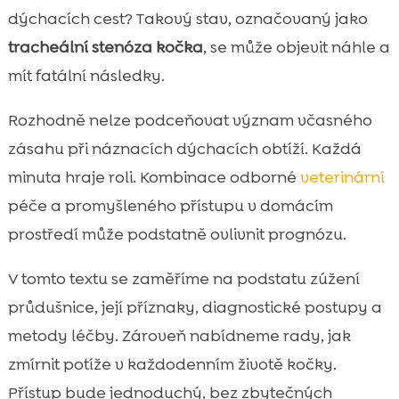
zúžení průdušnice u kočky

dýchacích cest? Takový stav, označovaný jako
Varovné příznaky, které bychom neměli

tracheální stenóza kočka
, se může objevit náhle a
přehlížet
mít fatální následky.
Kdy vyhledat veterináře a co čekat v

ordinaci
Rozhodně nelze podceňovat význam včasného
Diagnostika: jak se zúžení potvrdí

zásahu při náznacích dýchacích obtíží. Každá
Léčebné možnosti: konzervativní vs.

minuta hraje roli. Kombinace odborné
veterinární
chirurgické přístupy
péče a promyšleného přístupu v domácím
Péče doma: jak našemu kocourovi či kočce

prostředí může podstatně ovlivnit prognózu.
ulevit
Výživa a prevence zánětu dýchacích cest

V tomto textu se zaměříme na podstatu zúžení
CricksyCat v praxi: hypoalergenní volba

průdušnice, její příznaky, diagnostické postupy a
pro citlivé kočky
metody léčby. Zároveň nabídneme rady, jak
Bill mokré krmivo: jemné na dýchací cesty i

zmírnit potíže v každodenním životě kočky.
trávení
Přístup bude jednoduchý, bez zbytečných
Purrfect Life kočkolit: čistší vzduch v
