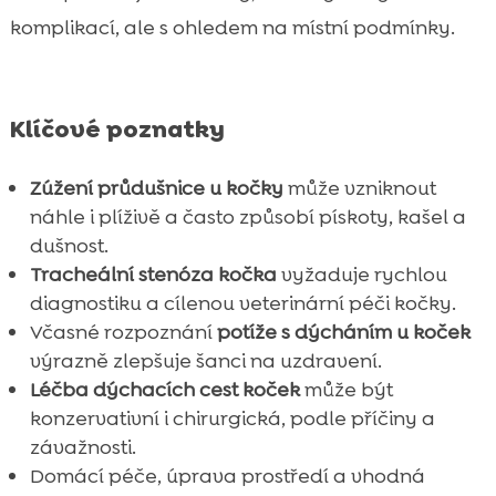
komplikací, ale s ohledem na místní podmínky.
domácnosti
Životní styl a prostředí: minimalizace

dráždivých látek
Rekonvalescence po zákroku a
Klíčové poznatky

dlouhodobé sledování
Zúžení průdušnice u kočky
může vzniknout
Náklady na léčbu a pojištění mazlíčků v ČR

náhle i plíživě a často způsobí pískoty, kašel a
Závěr

dušnost.
FAQ

Tracheální stenóza kočka
vyžaduje rychlou
diagnostiku a cílenou veterinární péči kočky.
Včasné rozpoznání
potíže s dýcháním u koček
výrazně zlepšuje šanci na uzdravení.
Léčba dýchacích cest koček
může být
konzervativní i chirurgická, podle příčiny a
závažnosti.
Domácí péče, úprava prostředí a vhodná