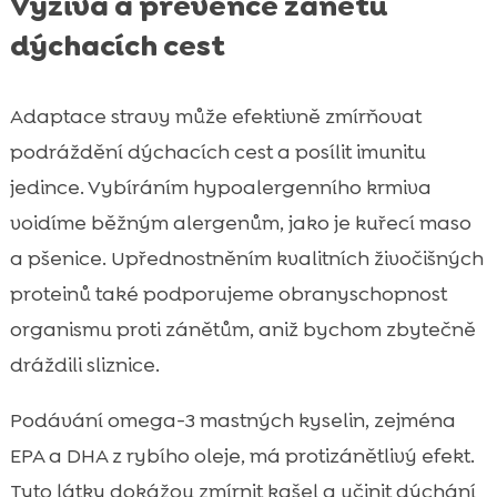
Výživa a prevence zánětu
dýchacích cest
Adaptace stravy může efektivně zmírňovat
podráždění dýchacích cest a posílit imunitu
jedince. Vybíráním hypoalergenního krmiva
voidíme běžným alergenům, jako je kuřecí maso
a pšenice. Upřednostněním kvalitních živočišných
proteinů také podporujeme obranyschopnost
organismu proti zánětům, aniž bychom zbytečně
dráždili sliznice.
Podávání omega-3 mastných kyselin, zejména
EPA a DHA z rybího oleje, má protizánětlivý efekt.
Tyto látky dokážou zmírnit kašel a učinit dýchání