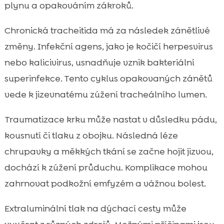
plynu a opakováním zákroků.
Chronická tracheitida má za následek zánětlivé
změny. Infekční agens, jako je kočičí herpesvirus
nebo kalicivirus, usnadňuje vznik bakteriální
superinfekce. Tento cyklus opakovaných zánětů
vede k jizevnatému zúžení tracheálního lumen.
Traumatizace krku může nastat v důsledku pádu,
kousnutí či tlaku z obojku. Následná léze
chrupavky a měkkých tkání se začne hojit jizvou,
dochází k zúžení průduchu. Komplikace mohou
zahrnovat podkožní emfyzém a vážnou bolest.
Extraluminální tlak na dýchací cesty může