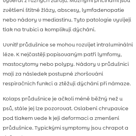
vyvěrat z různých zdrojů. Možnými příčinami jsou
zvětšení štítné žlázy, abscesy, lymfadenopatie
nebo nádory v mediastinu. Tyto patologie vyvíjejí
tlak na trubici a komplikují dýchání.
Uvnitř průdušnice se mohou rozvíjet intraluminální
léze. K nejčastěji popisovaným patří lymfomy,
mastocytomy nebo polypy. Nádory v průdušnici
mají za následek postupné zhoršování
respiračních funkcí a ztěžují dýchání při námaze.
Kolaps průdušnice je ačkoli méně běžný než u
psů, stále jej lze pozorovat. Oslabení chrupavice
pod tlakem vede k její deformaci a zmenšení
průdušnice. Typickými symptomy jsou chrapot a