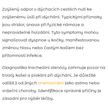
Zvýšený odpor v dýchacích cestách nutí ke
zvýšenému úsilí při dýchání. Typickými příznaky
jsou stridor, únava při fyzické námaze a
nepravidelné hvízdání. Tyto symptomy mohou
signalizovat dyspnoe u kočky, manifestovanou
změnou hlasu nebo častým kašlem bez
přítomnosti infekce.
Diagnostika tracheální stenózy zahrnuje pozor na
trvalý kašel a pískání při dýchání. Je důležité
odlišit ji od jiných
onemocnění
jako astma nebo
srdeční choroby. Identifikace správné příčiny je
zásadní pro výběr léčby.