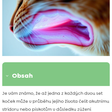
Obsah
3
Co je tracheální stenóza u koček a proč na
Je vám známo, že až jedna z každých dvou set

ni myslet
koček může v průběhu jejího života čelit akutnímu
Hlavní příčiny zúžení průdušnice u koček

stridoru nebo pískotům v důsledku zúžení