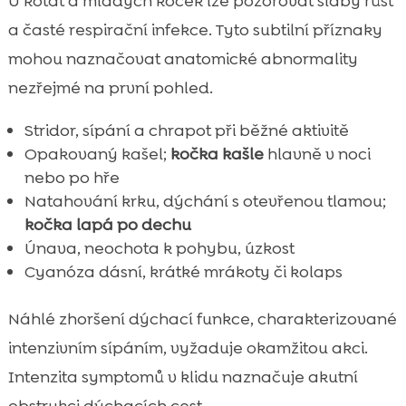
U koťat a mladých koček lze pozorovat slabý růst
a časté respirační infekce. Tyto subtilní příznaky
mohou naznačovat anatomické abnormality
nezřejmé na první pohled.
Stridor, sípání a chrapot při běžné aktivitě
Opakovaný kašel;
kočka kašle
hlavně v noci
nebo po hře
Natahování krku, dýchání s otevřenou tlamou;
kočka lapá po dechu
Únava, neochota k pohybu, úzkost
Cyanóza dásní, krátké mrákoty či kolaps
Náhlé zhoršení dýchací funkce, charakterizované
intenzivním sípáním, vyžaduje okamžitou akci.
Intenzita symptomů v klidu naznačuje akutní
obstrukci dýchacích cest.