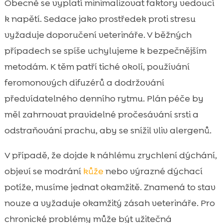
Obecně se vyplatí minimalizovat faktory vedoucí
k napětí. Sedace jako prostředek proti stresu
vyžaduje doporučení veterináře. V běžných
případech se spíše uchylujeme k bezpečnějším
metodám. K těm patří tiché okolí, používání
feromonových difuzérů a dodržování
předvídatelného denního rytmu. Plán péče by
měl zahrnovat pravidelné pročesávání srsti a
odstraňování prachu, aby se snížil vliv alergenů.
V případě, že dojde k náhlému zrychlení dýchání,
objeví se modrání
kůže
nebo výrazné dýchací
potíže, musíme jednat okamžitě. Znamená to stav
nouze a vyžaduje okamžitý zásah veterináře. Pro
chronické problémy může být užitečná