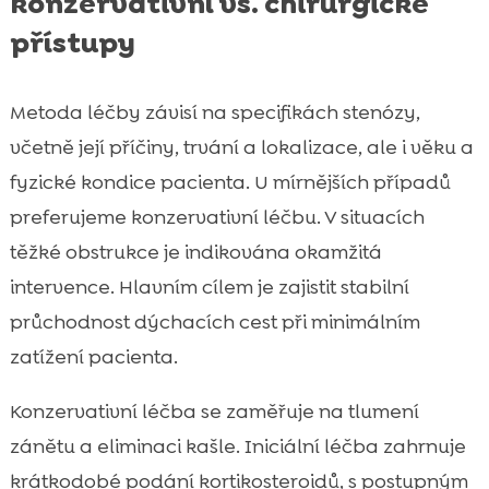
konzervativní vs. chirurgické
přístupy
Metoda léčby závisí na specifikách stenózy,
včetně její příčiny, trvání a lokalizace, ale i věku a
fyzické kondice pacienta. U mírnějších případů
preferujeme konzervativní léčbu. V situacích
těžké obstrukce je indikována okamžitá
intervence. Hlavním cílem je zajistit stabilní
průchodnost dýchacích cest při minimálním
zatížení pacienta.
Konzervativní léčba se zaměřuje na tlumení
zánětu a eliminaci kašle. Iniciální léčba zahrnuje
krátkodobé podání kortikosteroidů, s postupným