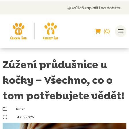
🤝
Můžeš zaplatit i na dobírku
(0)
Zúžení průdušnice u
kočky – Všechno, co o
tom potřebujete vědět!
m
kočka
}
14.08.2025