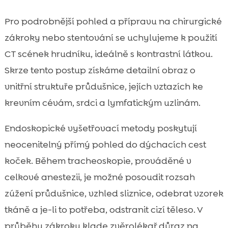
Pro podrobnější pohled a přípravu na chirurgické
zákroky nebo stentování se uchylujeme k použití
CT scének hrudníku, ideálně s kontrastní látkou.
Skrze tento postup získáme detailní obraz o
vnitřní struktuře průdušnice, jejích vztazích ke
krevním cévám, srdci a lymfatickým uzlinám.
Endoskopické vyšetřovací metody poskytují
neocenitelný přímý pohled do dýchacích cest
koček. Během tracheoskopie, prováděné v
celkové anestezii, je možné posoudit rozsah
zúžení průdušnice, vzhled sliznice, odebrat vzorek
tkáně a je-li to potřeba, odstranit cizí těleso. V
průběhu zákroku klade zvěrolékař důraz na