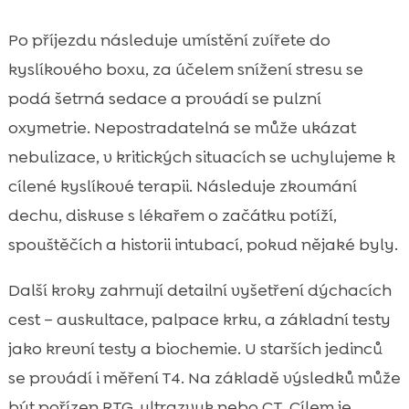
Po příjezdu následuje umístění zvířete do
kyslíkového boxu, za účelem snížení stresu se
podá šetrná sedace a provádí se pulzní
oxymetrie. Nepostradatelná se může ukázat
nebulizace, v kritických situacích se uchylujeme k
cílené kyslíkové terapii. Následuje zkoumání
dechu, diskuse s lékařem o začátku potíží,
spouštěčích a historii intubací, pokud nějaké byly.
Další kroky zahrnují detailní vyšetření dýchacích
cest – auskultace, palpace krku, a základní testy
jako krevní testy a biochemie. U starších jedinců
se provádí i měření T4. Na základě výsledků může
být pořízen RTG, ultrazvuk nebo CT. Cílem je