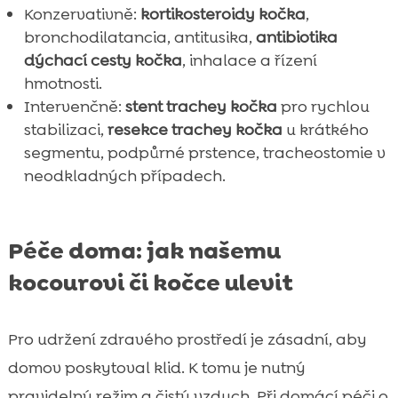
Konzervativně:
kortikosteroidy kočka
,
bronchodilatancia, antitusika,
antibiotika
dýchací cesty kočka
, inhalace a řízení
hmotnosti.
Intervenčně:
stent trachey kočka
pro rychlou
stabilizaci,
resekce trachey kočka
u krátkého
segmentu, podpůrné prstence, tracheostomie v
neodkladných případech.
Péče doma: jak našemu
kocourovi či kočce ulevit
Pro udržení zdravého prostředí je zásadní, aby
domov poskytoval klid. K tomu je nutný
pravidelný režim a čistý vzduch. Při domácí péči o