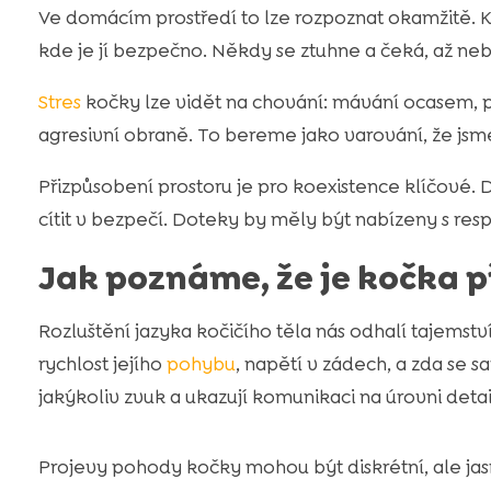
Ve domácím prostředí to lze rozpoznat okamžitě. 
kde je jí bezpečno. Někdy se ztuhne a čeká, až n
Stres
kočky lze vidět na chování: mávání ocasem, př
agresivní obraně. To bereme jako varování, že jsme jí 
Přizpůsobení prostoru je pro koexistence klíčové. 
cítit v bezpečí. Doteky by měly být nabízeny s re
Jak poznáme, že je kočka 
Rozluštění jazyka kočičího těla nás odhalí tajems
rychlost jejího
pohybu
, napětí v zádech, a zda se s
jakýkoliv zvuk a ukazují komunikaci na úrovni detai
Projevy pohody kočky mohou být diskrétní, ale jasn