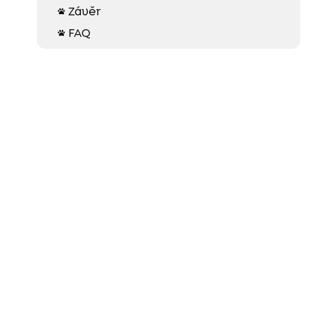
Závěr

FAQ
