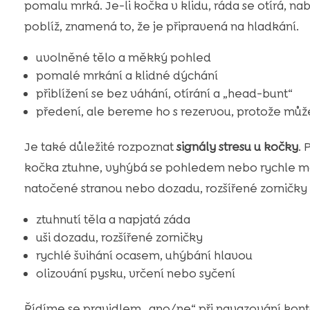
pomalu mrká. Je-li kočka v klidu, ráda se otírá, n
poblíž, znamená to, že je připravená na hladkání.
uvolněné tělo a měkký pohled
pomalé mrkání a klidné dýchání
přiblížení se bez váhání, otírání a „head-bunt“
předení, ale bereme ho s rezervou, protože může
Je také důležité rozpoznat
signály stresu u kočky
. 
kočka ztuhne, vyhýbá se pohledem nebo rychle má
natočené stranou nebo dozadu, rozšířené zorničky 
ztuhnutí těla a napjatá záda
uši dozadu, rozšířené zorničky
rychlé švihání ocasem, uhýbání hlavou
olizování pysku, vrčení nebo syčení
Řídíme se pravidlem „ano/ne“ při navazování kont