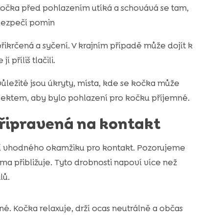
Kočka před pohlazením utíká a schovává se tam,
ebezpečí pomin
ikrčená a syčení. V krajním případě může dojít k
příliš tlačili.
Důležité jsou úkryty, místa, kde se kočka může
spektem, aby bylo pohlazení pro kočku příjemné.
připravená na kontakt
tví vhodného okamžiku pro kontakt. Pozorujeme
ama přibližuje. Tyto drobnosti napoví více než
lů.
é. Kočka relaxuje, drží ocas neutrálně a občas