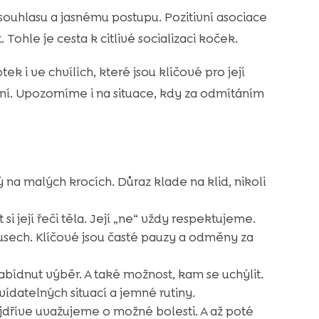
souhlasu a jasnému postupu. Pozitivní asociace
ohle je cesta k citlivé socializaci koček.
ek i ve chvílích, které jsou klíčové pro její
í. Upozorníme i na situace, kdy za odmítáním
 na malých krocích. Důraz klade na klid, nikoli
si její řeči těla. Její „ne“ vždy respektujeme.
sech. Klíčové jsou časté pauzy a odměny za
nabídnut výběr. A také možnost, kam se uchýlit.
ídatelných situací a jemné rutiny.
dříve uvažujeme o možné bolesti. A až poté