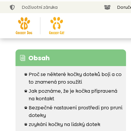
Doživotní záruka
Doruč


Obsah
i
Proč se některé kočky doteků bojí a co

to znamená pro soužití
Jak poznáme, že je kočka připravená

na kontakt
Bezpečné nastavení prostředí pro první

doteky
zvykání kočky na lidský dotek
