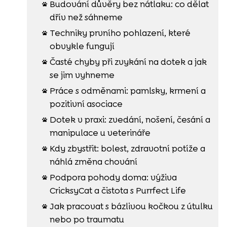
Budování důvěry bez nátlaku: co dělat

dřív než sáhneme
Techniky prvního pohlazení, které

obvykle fungují
Časté chyby při zvykání na dotek a jak

se jim vyhneme
Práce s odměnami: pamlsky, krmení a

pozitivní asociace
Dotek v praxi: zvedání, nošení, česání a

manipulace u veterináře
Kdy zbystřit: bolest, zdravotní potíže a

náhlá změna chování
Podpora pohody doma: výživa

CricksyCat a čistota s Purrfect Life
Jak pracovat s bázlivou kočkou z útulku

nebo po traumatu