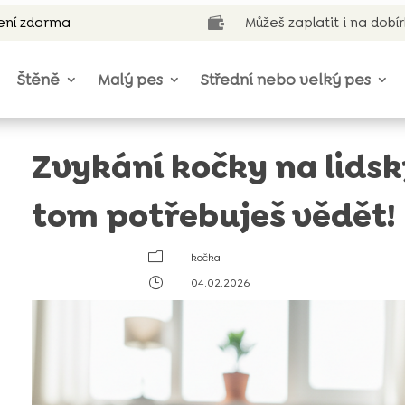
ení zdarma
Můžeš zaplatit i na dobí

Štěně
Malý pes
Střední nebo velký pes
Zvykání kočky na lidský
tom potřebuješ vědět!
m
kočka
}
04.02.2026