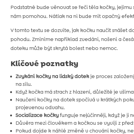
Podstatné bude věnovat se řeči těla kočky, jejímu 
nám pomohou. Nátlak na ni bude mít opačný efekt. T
V tomto textu se dozvíte, jak kočku naučit snášet dot
pohodu. Zmíníme například zvedání, nošení a česán
doteku může být skrytá bolest nebo nemoc.
Klíčové poznatky
Zvykání kočky na lidský dotek
je proces založený
na sílu.
Když kočka má strach z hlazení, důležité je všímat 
Naučení kočky na dotek spočívá v krátkých poku
projevenou odvahu.
Socializace kočky
funguje nejúčinněji, když je ji 
Důvěra mezi člověkem a kočkou se vyvíjí z předv
Pokud dojde k náhlé změně v chování kočky, nej