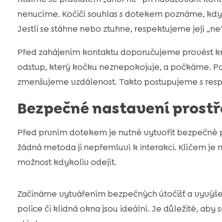
nenucíme. Kočičí souhlas s dotekem poznáme, když 
Jestli se stáhne nebo ztuhne, respektujeme její „ne“
Před zahájením kontaktu doporučujeme provést krát
odstup, který kočku neznepokojuje, a počkáme. Po
zmenšujeme vzdálenost. Takto postupujeme s resp
Bezpečné nastavení prostř
Před prvním dotekem je nutné vytvořit bezpečné p
žádná metoda ji nepřemluví k interakci. Klíčem je
možnost kdykoliv odejít.
Začínáme vytvářením bezpečných útočišť a vyvýšen
police či klidná okna jsou ideální. Je důležité, ab