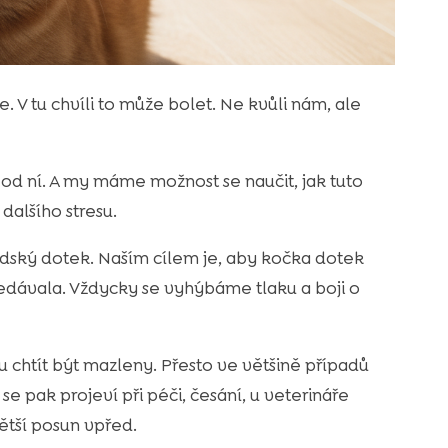
 tu chvíli to může bolet. Ne kvůli nám, ale
a od ní. A my máme možnost se naučit, jak tuto
dalšího stresu.
idský dotek. Naším cílem je, aby kočka dotek
dávala. Vždycky se vyhýbáme tlaku a boji o
htít být mazleny. Přesto ve většině případů
e pak projeví při péči, česání, u veterináře
větší posun vpřed.