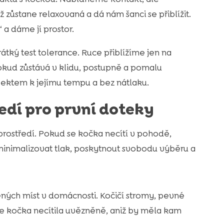
zůstane relaxovaná a dá nám šanci se přiblížit.
 a dáme jí prostor.
ký test tolerance. Ruce přiblížíme jen na
kud zůstává v klidu, postupně a pomalu
ektem k jejímu tempu a bez nátlaku.
edí pro první doteky
rostředí. Pokud se kočka necítí v pohodě,
 minimalizovat tlak, poskytnout svobodu výběru a
ých míst v domácnosti. Kočičí stromy, pevné
y se kočka necítila uvězněně, aniž by měla kam