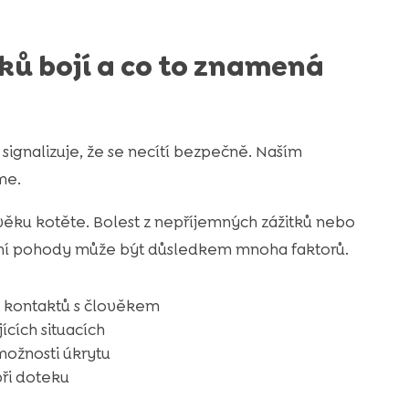
ků bojí a co to znamená
signalizuje, že se necítí bezpečně. Naším
me.
 věku kotěte. Bolest z nepříjemných zážitků nebo
ušení pohody může být důsledkem mnoha faktorů.
 kontaktů s člověkem
ících situacích
možnosti úkrytu
při doteku