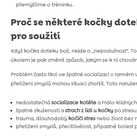
přemýšlíme o tréninku.
Proč se některé kočky dote
pro soužití
Když kočka doteku bojí, nejde o „neposlušnost“. To 
úkolem je pak změnit způsob, jakým se k ní chová
Problém často tkví ve špatné socializaci v ranném
přetížení smyslů mohou situaci zhoršit. Toto nar
nedostatečná
socializace kotěte
a málo klidných
špatné zkušenosti a
strach z lidí u kočky
po stresuj
trauma, dlouhodobý
kočičí stres
nebo život bez 
přetížení smyslů, přecitlivělost, případně bolest 