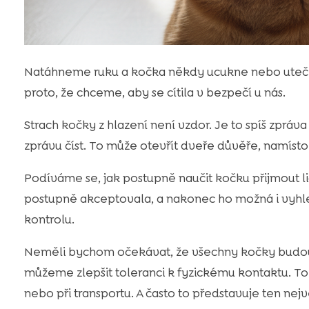
Natáhneme ruku a kočka někdy ucukne nebo uteče. V
proto, že chceme, aby se cítila v bezpečí u nás.
Strach kočky z hlazení není vzdor. Je to spíš zpráv
zprávu číst. To může otevřít dveře důvěře, namísto 
Podíváme se, jak postupně naučit kočku přijmout l
postupně akceptovala, a nakonec ho možná i vyhle
kontrolu.
Neměli bychom očekávat, že všechny kočky budou c
můžeme zlepšit toleranci k fyzickému kontaktu. To s
nebo při transportu. A často to představuje ten nej