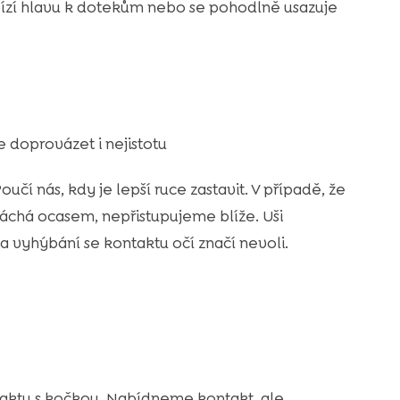
abízí hlavu k dotekům nebo se pohodlně usazuje
 doprovázet i nejistotu
Poučí nás, kdy je lepší ruce zastavit. V případě, že
chá ocasem, nepřistupujeme blíže. Uši
a vyhýbání se kontaktu očí značí nevoli.
aktu s kočkou. Nabídneme kontakt, ale