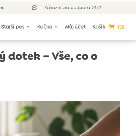
rku
Zákaznická podpora 24/7

(0)
Starší pes
Kočka
Můj účet
Košík
 dotek – Vše, co o