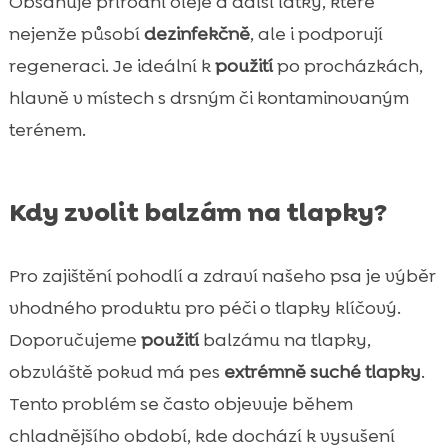
Obsahuje přírodní oleje a další látky, které
nejenže působí
dezinfekčně
, ale i podporují
regeneraci. Je ideální k
použití
po procházkách,
hlavně v místech s drsným či kontaminovaným
terénem.
Kdy zvolit balzám na tlapky?
Pro zajištění pohodlí a zdraví našeho psa je výběr
vhodného produktu pro péči o tlapky klíčový.
Doporučujeme
použití
balzámu na tlapky,
obzvláště pokud má pes
extrémně suché tlapky
.
Tento problém se často objevuje během
chladnějšího období, kde dochází k vysušení