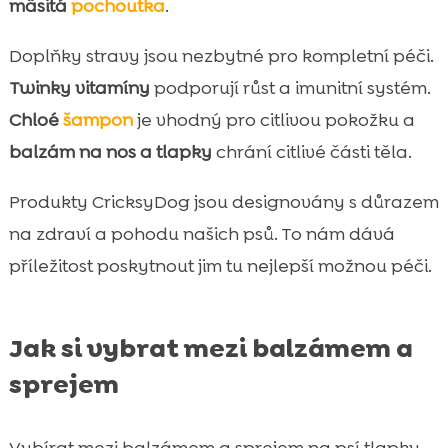
mäsitá
pochoutka
.
Doplňky stravy jsou nezbytné pro kompletní péči.
Twinky vitamíny
podporují růst a imunitní systém.
Chloé
šampon
je vhodný pro citlivou pokožku a
balzám na nos a tlapky
chrání citlivé části těla.
Produkty CricksyDog jsou designovány s důrazem
na zdraví a pohodu našich psů. To nám dává
příležitost poskytnout jim tu nejlepší možnou péči.
Jak si vybrat mezi balzámem a
sprejem
Vybírat mezi balzámem a sprejem na psí tlapky