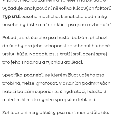
vyžaduje analyzování několika klíčových faktorů.
Typ srsti
vašeho mazlíčka, klimatické podmínky
vašeho bydliště a míra aktivit psa jsou rozhodující.
Pokud je srst vašeho psa hustá, balzám přichází
do úvahy pro jeho schopnost zasáhnout hluboké
vrstvy kůže. Naopak, psi s kratší srstí ocení sprej
pro jeho snadnou a rychlou aplikaci.
Specifika
podnebí
, ve kterém život vašeho psa
probíhá, nelze ignorovat. V aridních podmínkách
nabízí balzám superioritu v hydrataci, kdežto v
mokrém klimatu vyniká sprej svou lehkostí.
Zohlednění míry aktivity psa není méně důležité.