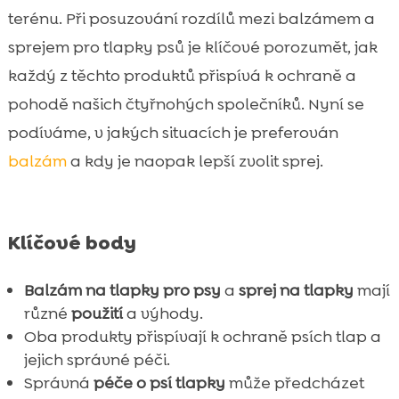
Kdy zvolit balzám na tlapky?
terénu. Při posuzování rozdílů mezi balzámem a

Kdy zvolit sprej na tlapky?
sprejem pro tlapky psů je klíčové porozumět, jak

Výhody balzámu na tlapky versus spreje
každý z těchto produktů přispívá k ochraně a

Potřebují všechny psy péči o tlapky?
pohodě našich čtyřnohých společníků. Nyní se

Hlavní specifika balzámu na tlapky

podíváme, v jakých situacích je preferován
Hlavní specifika spreje na tlapky

balzám
a kdy je naopak lepší zvolit sprej.
CricksyDog produkty pro všestrannou péči

Jak si vybrat mezi balzámem a sprejem

Tipy a triky pro péči o psí tlapky doma
Klíčové body

Nejčastější chyby při péči o tlapky

Balzám na tlapky pro psy
a
sprej na tlapky
mají
Tipy na preventivní péči o psí tlapky

různé
použití
a výhody.
Závěr

Oba produkty přispívají k ochraně psích tlap a
FAQ

jejich správné péči.
Správná
péče o psí tlapky
může předcházet