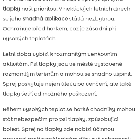
tlapky
naší prioritou. V hektických letních dnech
se jeho
snadná aplikace
stává nezbytnou.
Ochraňuje před horkem, což je zásadní při
vysokých teplotách.
Letní doba vybízí k rozmanitým venkovním
aktivitám. Psí tlapky jsou ve městě vystavené
rozmanitým terénům a mohou se snadno ušpinit.
Sprej poskytuje nejen úlevu po venčení, ale také
tlapky šetří od možného poškození.
Během vysokých teplot se horké chodníky mohou
stát nebezpečím pro psí tlapky, způsobující
bolest. Sprej na tlapky zde nabízí účinnou
prevenci proti popáleninám díky své schopnosti