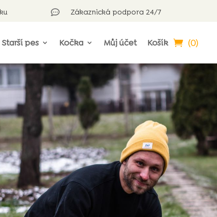
rku
Zákaznická podpora 24/7

(0)
Starší pes
Kočka
Můj účet
Košík