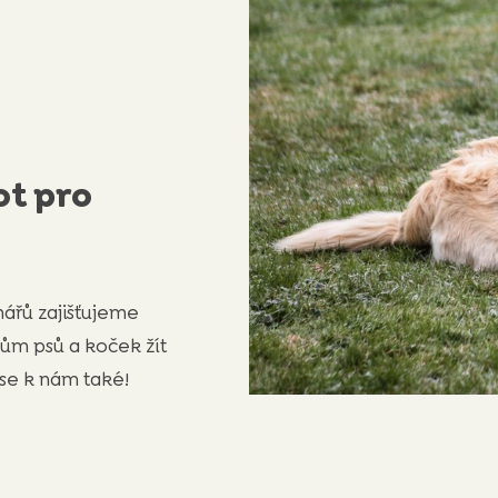
ot pro
ářů zajišťujeme
ům psů a koček žít
 se k nám také!