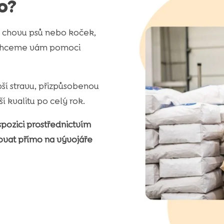
o?
e chovu psů nebo koček,
 Chceme vám pomoci
ší stravu, přizpůsobenou
í kvalitu po celý rok.
pozici prostřednictvím
ovat přímo na vývojáře