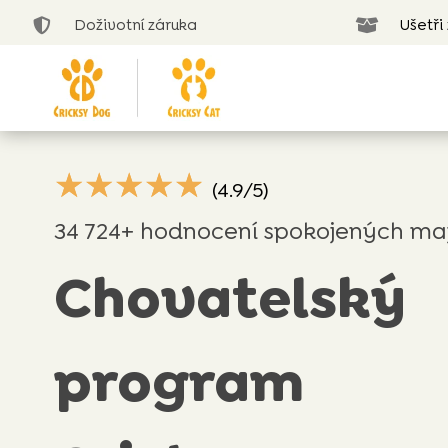
Doživotní záruka
Ušetři


☆
☆
☆
☆
☆
(4.9/5)
34 724+ hodnocení spokojených maj
Chovatelský
program