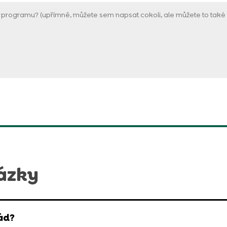
ázky
řád?