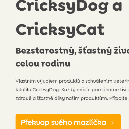
CricksyDog a
CricksyCat
Bezstarostný, šťastný živ
celou rodinu
Vlastním vývojem produktů a schválením veterin
kvalitu CricksyDog. Každý měsíc pomáháme tisíc
zdravě a šťastně díky našim produktům. Připojte
Překvap svého mazlíčka