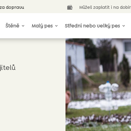
 za dopravu
Můžeš zaplatit i na dobí

Štěně
Malý pes
Střední nebo velký pes
itelů