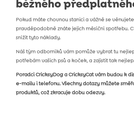
běžného předplatnéh
Pokud máte chovnou stanici a vážně se věnujet
pravděpodobně znáte jejich měsíční spotřebu.
snížit tyto náklady.
Náš tým odborníků vám pomůže vybrat tu nejlep
potřebám vašich psů a koček, a zajistit tak nejlepš
Poradci CricksyDog a CricksyCat vám budou k dis
e-mailu i telefonu. Všechny dotazy můžete směř
produktů, což zkracuje dobu odezvy.