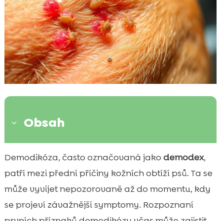
Obsah
3
Co je demodikóza u psů?
Demodikóza, často označovaná jako
demodex
,

Příznaky demodikózy u psů
patří mezi přední příčiny kožních obtíží psů. Ta se

Diagnostika a testování na demodikózu
může vyvíjet nepozorovaně až do momentu, kdy

Jak léčit demodikózu u psů
se projeví závažnější symptomy. Rozpoznaní

Prevence demodikózy
prvních příznaků demodikózy včas může zajistit
