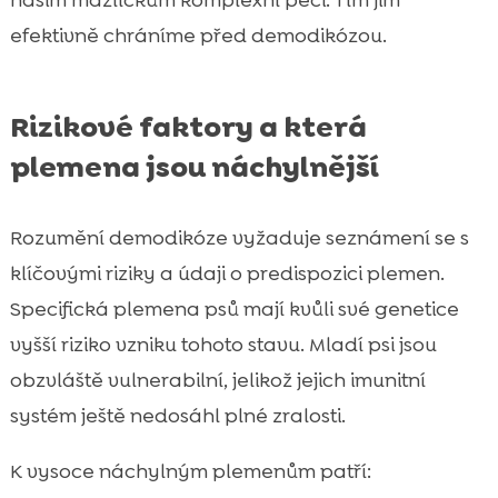
efektivně chráníme před demodikózou.
Rizikové faktory a která
plemena jsou náchylnější
Rozumění demodikóze vyžaduje seznámení se s
klíčovými riziky a údaji o predispozici plemen.
Specifická plemena psů mají kvůli své genetice
vyšší riziko vzniku tohoto stavu. Mladí psi jsou
obzvláště vulnerabilní, jelikož jejich imunitní
systém ještě nedosáhl plné zralosti.
K vysoce náchylným plemenům patří: