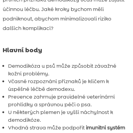
Jaký vliv má strava na demodikózu
účinnou léčbu. Jaké kroky bychom měli

CricksyDog krmivo jako prevence a
podniknout, abychom minimalizovali riziko

podpora léčby
dalších komplikací?
Rizikové faktory a která plemena jsou

náchylnější
Hlavní body
Životní styl a jeho vliv na demodikózu

Kdy navštívit veterináře

Demodikóza u psů může způsobit závažné
Osobní zkušenosti majitelů bojujících s

kožní problémy.
demodikózou
Včasné rozpoznání příznaků je klíčem k
Jak poznat, zda se léčba daří

úspěšné léčbě demodexu.
Závěr
Prevence zahrnuje pravidelné veterinární

FAQ
prohlídky a správnou péči o psa.

U některých plemen je vyšší náchylnost k
demodikóze.
Vhodná strava může podpořit
imunitní systém