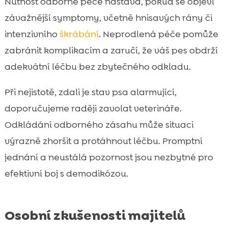
Nutnost odborné péče nastává, pokud se objeví
závažnější symptomy, včetně hnisavých rány či
intenzivního
škrábání
. Neprodlená péče pomůže
zabránit komplikacím a zaručí, že váš pes obdrží
adekvátní léčbu bez zbytečného odkladu.
Při nejistotě, zdali je stav psa alarmující,
doporučujeme raději zavolat veterináře.
Odkládání odborného zásahu může situaci
výrazně zhoršit a protáhnout léčbu. Promptní
jednání a neustálá pozornost jsou nezbytné pro
efektivní boj s demodikózou.
Osobní zkušenosti majitelů