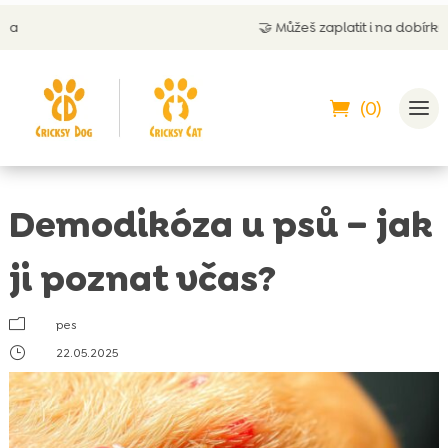
🤝
Můžeš zaplatit i na dobírku
(0)
Demodikóza u psů – jak
ji poznat včas?
m
pes
}
22.05.2025