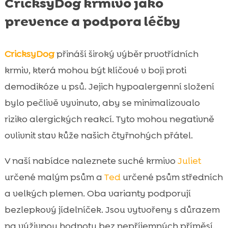
CricksyDog krmivo jako
prevence a podpora léčby
CricksyDog
přináší široký výběr prvotřídních
krmiv, která mohou být klíčové v boji proti
demodikóze u psů. Jejich hypoalergenní složení
bylo pečlivě vyvinuto, aby se minimalizovalo
riziko alergických reakcí. Tyto mohou negativně
ovlivnit stav kůže našich čtyřnohých přátel.
V naší nabídce naleznete suché krmivo
Juliet
určené malým psům a
Ted
určené psům středních
a velkých plemen. Oba varianty podporují
bezlepkový jídelníček. Jsou vytvořeny s důrazem
na výživnou hodnotu bez nepříjemných příměsí.