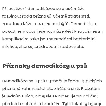
Při postižení demodikózou se u psů může
rozvinout řada příznaků, včetně ztráty srsti,
zarudnutí kůže a vzniku puchýřů. Demodikóza,
pokud není včas řešena, může vést k závažnějším
komplikacím, jako jsou sekundární bakteriální
infekce, zhoršující zdravotní stav zvířete.
Příznaky demodikózy u psů
Demodikóza se u psů vyznačuje řadou typických
příznaků zahrnujících stav kůže a srsti. Plešatění
je jedním z nich, obvykle se objevuje na obličeji,
předních nohách a hrudníku. Tyto lokality bývají