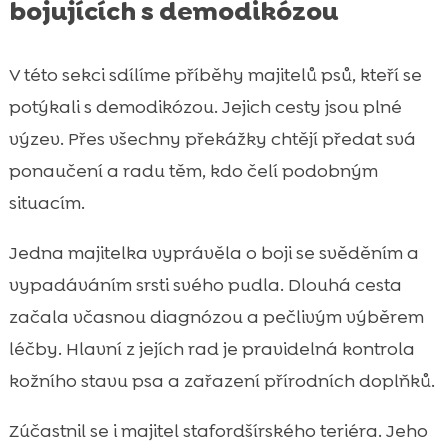
bojujících s demodikózou
V této sekci sdílíme příběhy majitelů psů, kteří se
potýkali s demodikózou. Jejich cesty jsou plné
výzev. Přes všechny překážky chtějí předat svá
ponaučení a radu těm, kdo čelí podobným
situacím.
Jedna majitelka vyprávěla o boji se svěděním a
vypadáváním srsti svého pudla. Dlouhá cesta
začala včasnou diagnózou a pečlivým výběrem
léčby. Hlavní z jejích rad je pravidelná kontrola
kožního stavu psa a zařazení přírodních doplňků.
Zúčastnil se i majitel stafordšírského teriéra. Jeho