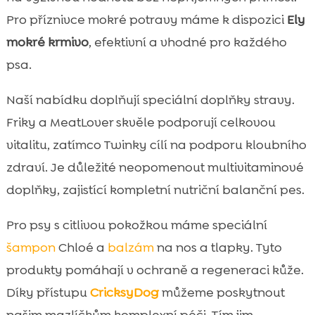
Pro příznivce mokré potravy máme k dispozici
Ely
mokré krmivo
, efektivní a vhodné pro každého
psa.
Naší nabídku doplňují speciální doplňky stravy.
Friky a MeatLover skvěle podporují celkovou
vitalitu, zatímco Twinky cílí na podporu kloubního
zdraví. Je důležité neopomenout multivitaminové
doplňky, zajistící kompletní nutriční balanční pes.
Pro psy s citlivou pokožkou máme speciální
šampon
Chloé a
balzám
na nos a tlapky. Tyto
produkty pomáhají v ochraně a regeneraci kůže.
Díky přístupu
CricksyDog
můžeme poskytnout
našim mazlíčkům komplexní péči. Tím jim