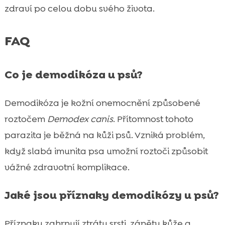
zdraví po celou dobu svého života.
FAQ
Co je demodikóza u psů?
Demodikóza je kožní onemocnění způsobené
roztočem
Demodex canis
. Přítomnost tohoto
parazita je běžná na kůži psů. Vzniká problém,
když slabá imunita psa umožní roztoči způsobit
vážné zdravotní komplikace.
Jaké jsou příznaky demodikózy u psů?
Příznaky zahrnují ztrátu srsti, záněty kůže a