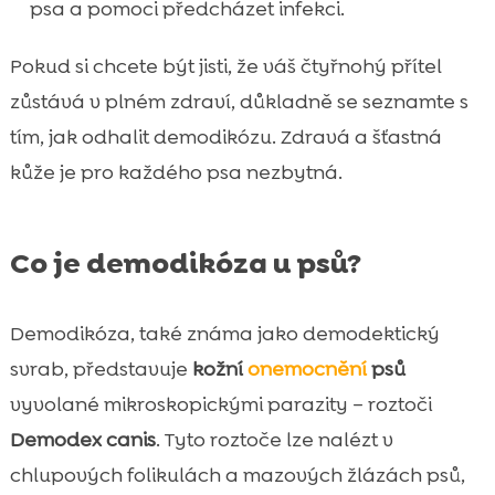
psa a pomoci předcházet infekci.
Pokud si chcete být jisti, že váš čtyřnohý přítel
zůstává v plném zdraví, důkladně se seznamte s
tím, jak odhalit demodikózu. Zdravá a šťastná
kůže je pro každého psa nezbytná.
Co je demodikóza u psů?
Demodikóza, také známa jako demodektický
svrab, představuje
kožní
onemocnění
psů
vyvolané mikroskopickými parazity – roztoči
Demodex canis
. Tyto roztoče lze nalézt v
chlupových folikulách a mazových žlázách psů,