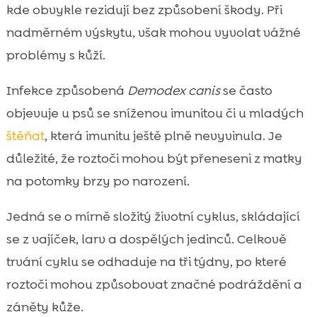
kde obvykle rezidují bez způsobení škody. Při
nadměrném výskytu, však mohou vyvolat vážné
problémy s kůží.
Infekce způsobená
Demodex canis
se často
objevuje u psů se sníženou imunitou či u mladých
štěňat
, která imunitu ještě plně nevyvinula. Je
důležité, že roztoči mohou být přeneseni z matky
na potomky brzy po narození.
Jedná se o mírně složitý životní cyklus, skládající
se z vajíček, larv a dospělých jedinců. Celkově
trvání cyklu se odhaduje na tři týdny, po které
roztoči mohou způsobovat značné podráždění a
záněty kůže.