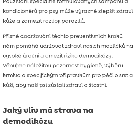
Používání speciálně formulovaných šamponů a
kondicionérů pro psy může výrazně zlepšit zdraví
kůže a zamezit rozvoji parazitů.
Přísné dodržování těchto preventivních kroků
nám pomáhá udržovat zdraví našich mazlíčků na
vysoké úrovni a omezit riziko demodikózy.
Věnujme náležitou pozornost hygieně, výběru
krmiva a specifickým přípravkům pro péči o srst a
kůži, aby naši psi zůstali zdraví a šťastní.
Jaký vliv má strava na
demodikózu