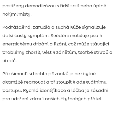
postiženy demodikózou s řidší srstí nebo úplně
holými místy.
Podrážděná, zarudlá a suchá kůže signalizuje
další častý symptóm. Svědění motivuje psa k
energickému drbání a lízání, což může stávající
problémy zhoršit, vést k zánětům, tvorbě strupů a
vředů.
Při všimnutí si těchto příznaků je nezbytné
okamžitě reagovat a přistoupit k adekvátnímu
postupu. Rychlá identifikace a léčba je zásadní
pro udržení zdraví našich čtyřnohých přátel.