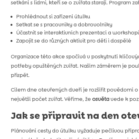
setkání s lidmi, kteří se o zvířata starají. Program z
Prohlédnout si zařízení útulku
Setkat se s pracovníky a dobrovolníky
Účastnit se interaktivních prezentací a workshop
Zapojit se do různých aktivit pro děti i dospělé
Organizace této akce spočívá v poskytnutí klíčový
potřeby opuštěných zvířat. Naším záměrem je pouk
přispět.
Cílem dne otevřených dveří je rozšířit povědomí o 
největší počet zvířat. Věříme, že
osvěta
vede k pozi
Jak se připravit na den ot
Plánování cesty do útulku vyžaduje pečlivou příprav