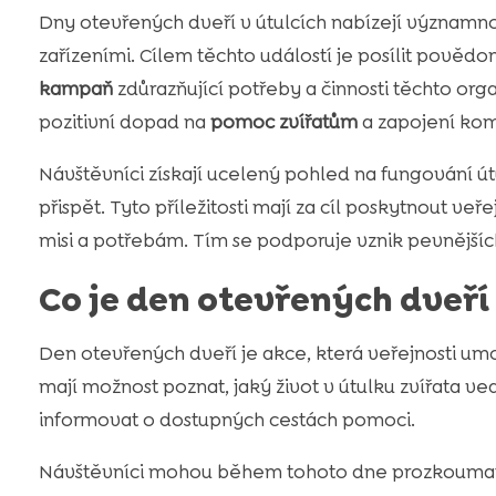
Dny otevřených dveří v útulcích nabízejí významn
zařízeními. Cílem těchto událostí je posílit pověd
kampaň
zdůrazňující potřeby a činnosti těchto org
pozitivní dopad na
pomoc zvířatům
a zapojení kom
Návštěvníci získají ucelený pohled na fungování útul
přispět. Tyto příležitosti mají za cíl poskytnout veř
misi a potřebám. Tím se podporuje vznik pevnější
Co je den otevřených dveří
Den otevřených dveří je akce, která veřejnosti umo
mají možnost poznat, jaký život v útulku zvířata 
informovat o dostupných cestách pomoci.
Návštěvníci mohou během tohoto dne prozkoumat pr