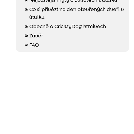
Co si přivézt na den otevřených dveří v

útulku
Obecně o CricksyDog krmivech

Závěr

FAQ
