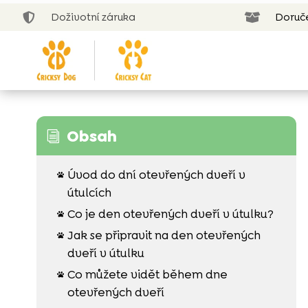
Doživotní záruka
Doruč


Obsah
i
Úvod do dní otevřených dveří v

útulcích
Co je den otevřených dveří v útulku?

Jak se připravit na den otevřených

dveří v útulku
Co můžete vidět během dne

otevřených dveří