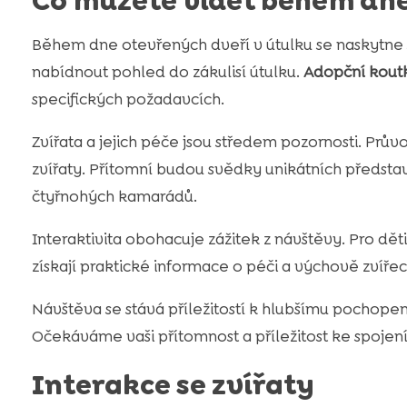
Co můžete vidět během dne
Během dne otevřených dveří v útulku se naskytne š
nabídnout pohled do zákulisí útulku.
Adopční kout
specifických požadavcích.
Zvířata a jejich péče jsou středem pozornosti. Průvo
zvířaty. Přítomní budou svědky unikátních představ
čtyřnohých kamarádů.
Interaktivita obohacuje zážitek z návštěvy. Pro dě
získají praktické informace o péči a výchově zvířec
Návštěva se stává příležitostí k hlubšímu pochopení
Očekáváme vaši přítomnost a příležitost ke spojení 
Interakce se zvířaty