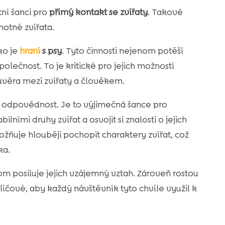
ní šanci pro
přímý kontakt se zvířaty
. Takové
motné zvířata.
ko je
hraní
s psy
. Tyto činnosti nejenom potěší
polečnost. To je kritické pro jejich možnosti
ůvěra mezi zvířaty a člověkem.
 a odpovědnost. Je to výjimečná šance pro
lními druhy zvířat a osvojit si znalosti o jejich
žňuje hlouběji pochopit charaktery zvířat, což
ka.
om posiluje jejich vzájemný vztah. Zároveň rostou
líčové, aby každý návštěvník tyto chvíle využil k