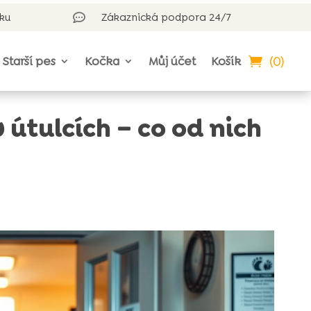
rku
Zákaznická podpora 24/7

(0)
Starší pes
Kočka
Můj účet
Košík
útulcích – co od nich