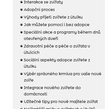
Interakce se zvířaty

Adopční proces

Výhody přijetí zvířete z útulku

Jak můžete pomoci i bez adopce

Speciální akce a programy během dnů

otevřených dveří
Zdravotní péče a péče o zvířata v

útulcích
Sociální aspekty adopce zvířete z

útulku
Výběr správného krmiva pro vaše nové

zvíře
Integrace nového zvířete do

domácnosti
Užitečné tipy pro nové majitele zvířat

Nejčastější mýty o zvířatech z útulků
