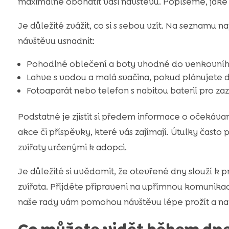
maximálně obohatit vaši návštěvu. Popíšeme, jaké
Je důležité zvážit, co si s sebou vzít. Na seznamu
návštěvu usnadnit:
Pohodlné oblečení a boty vhodné do venkovního
Lahve s vodou a malá svačina, pokud plánujete d
Fotoaparát nebo telefon s nabitou baterií pro
Podstatné je zjistit si předem informace o očekáva
akce či příspěvky, které vás zajímají. Útulky často
zvířaty určenými k adopci.
Je důležité si uvědomit, že otevřené dny slouží k 
zvířata. Příjděte připraveni na upřímnou komunik
naše rady vám pomohou návštěvu lépe prožít a napln