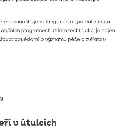
ete seznámit s jeho fungováním, potkat zvířata
dopčních programech. Cílem těchto akcí je nejen
yšovat povědomí o významu péče o zvířata v
sy
ří v útulcích