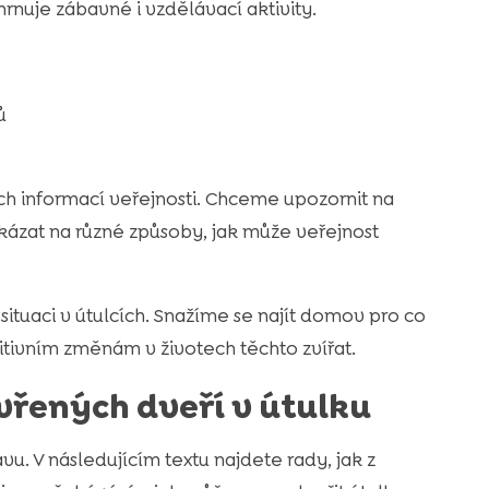
ahrnuje zábavné i vzdělávací aktivity.
ů
ch informací veřejnosti. Chceme upozornit na
ázat na různé způsoby, jak může veřejnost
situaci v útulcích. Snažíme se najít domov pro co
tivním změnám v životech těchto zvířat.
evřených dveří v útulku
u. V následujícím textu najdete rady, jak z