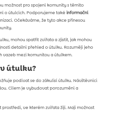
ou možnost pro spojení komunity s těmito
omí o útulcích. Podporujeme také
informační
anizací. Očekáváme, že tyto akce přinesou
unity.
ku, mohou spatřit zvířata a zjistit, jak mohou
ejnosti detailní přehled o útulku. Rozumějí jeho
ch vazeb mezi komunitou a útulkem.
 v útulku?
žňuje podívat se do zákulisí útulku. Návštěvníci
vedou. Cílem je vybudovat porozumění a
ostředí, ve kterém zvířata žijí. Mají možnost