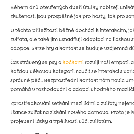
Během dnů otevřených dveří útulky nabízejí unikát
zkušenosti jsou prospěšné jak pro hosty, tak pro sa
U těchto příležitostí běžně dochází k interakcím, ja
zvířata, ale také jim usnadňují adaptaci na lidskou s
adopce. Skrze hry a kontakt se buduje vzájemná d
Čas strávený se psy a
kočkami
rozvíjí naši empatii
každou věkovou kategorii naučit se interakci s variabi
správné péči. Bezprostřední kontakt nám navíc umo
pomáhá v rozhodování o adopci vhodného mazlíč
Zprostředkování setkání mezi lidmi a zvířaty nejen
i šance zvířat na získání nového domova. Proto je k
projevení lásky a trpělivosti vůči zvířatům.