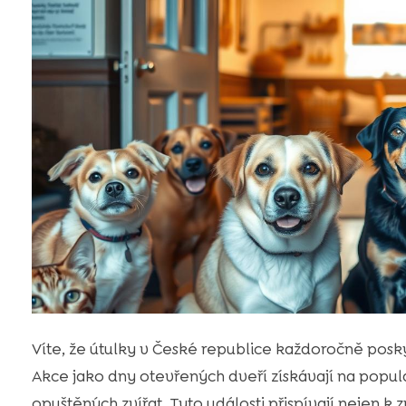
Víte, že útulky v České republice každoročně pos
Akce jako dny otevřených dveří získávají na popul
opuštěných zvířat. Tyto události přispívají nejen k z