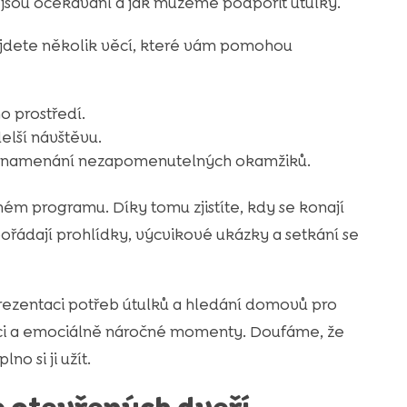
 jsou očekávání a jak můžeme podpořit útulky.
 najdete několik věcí, které vám pomohou
 prostředí.
elší návštěvu.
 zaznamenání nezapomenutelných okamžiků.
ném programu. Díky tomu zjistíte, kdy se konají
 pořádají prohlídky, výcvikové ukázky a setkání se
prezentaci potřeb útulků a hledání domovů pro
aci a emociálně náročné momenty. Doufáme, že
o si ji užít.