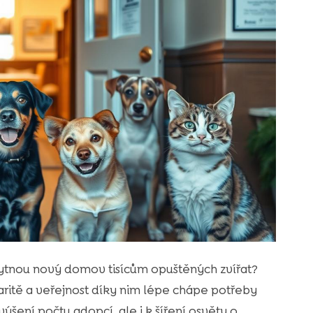
kytnou nový domov tisícům opuštěných zvířat?
aritě a veřejnost díky nim lépe chápe potřeby
výšení počtu adopcí, ale i k šíření osvěty o