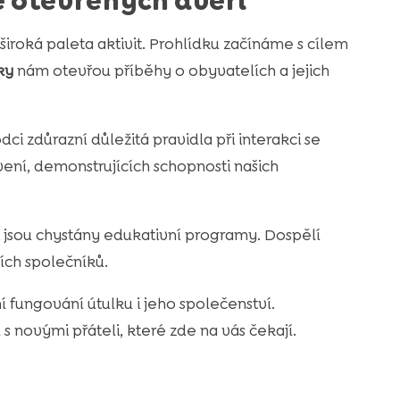
 otevřených dveří
iroká paleta aktivit. Prohlídku začínáme s cílem
ky
nám otevřou příběhy o obyvatelích a jejich
dci zdůrazní důležitá pravidla při interakci se
ení, demonstrujících schopnosti našich
ti jsou chystány edukativní programy. Dospělí
ích společníků.
 fungování útulku i jeho společenství.
s novými přáteli, které zde na vás čekají.