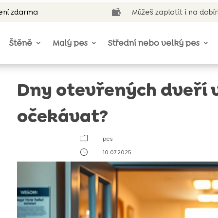
ení zdarma
Můžeš zaplatit i na dobí

Štěně
Malý pes
Střední nebo velký pes
Dny otevřených dveří v 
očekávat?
m
pes
}
10.07.2025