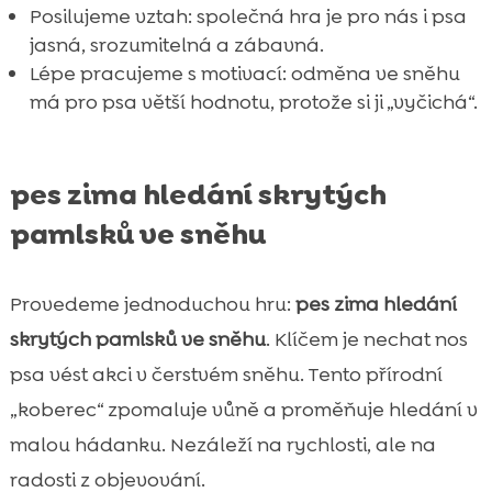
Posilujeme vztah: společná hra je pro nás i psa
jasná, srozumitelná a zábavná.
Lépe pracujeme s motivací: odměna ve sněhu
má pro psa větší hodnotu, protože si ji „vyčichá“.
pes zima hledání skrytých
pamlsků ve sněhu
Provedeme jednoduchou hru:
pes zima hledání
skrytých pamlsků ve sněhu
. Klíčem je nechat nos
psa vést akci v čerstvém sněhu. Tento přírodní
„koberec“ zpomaluje vůně a proměňuje hledání v
malou hádanku. Nezáleží na rychlosti, ale na
radosti z objevování.