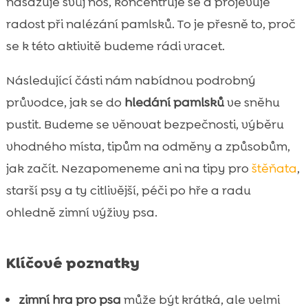
nasazuje svůj nos, koncentruje se a projevuje
Hra pro štěňata, seniory a citlivé psy:

radost při nalézání pamlsků. To je přesně to, proč
úpravy obtížnosti
se k této aktivitě budeme rádi vracet.
Co dělat, když pes pamlsky ve sněhu nejí

nebo je nemůže najít
Následující části nám nabídnou podrobný
Péče po hře: tlapky, srst a regenerace po

průvodce, jak se do
hledání pamlsků
ve sněhu
zimním dovádění
pustit. Budeme se věnovat bezpečnosti, výběru
Výživa a odměny v zimě: jak podpořit

vhodného místa, tipům na odměny a způsobům,
energii a citlivé zažívání
jak začít. Nezapomeneme ani na tipy pro
štěňata
,
CricksyDog tipy: krmivo a doplňky, které se

hodí k zimním čichacím hrám
starší psy a ty citlivější, péči po hře a radu
Jak hru zapojit do našeho denního režimu
ohledně zimní výživy psa.

během zimy
Závěr

Klíčové poznatky
FAQ

zimní hra pro psa
může být krátká, ale velmi