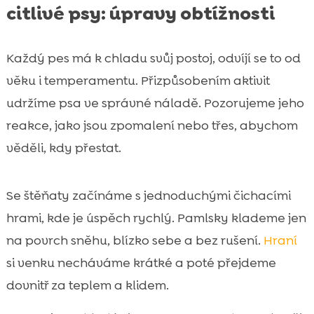
citlivé psy: úpravy obtížnosti
Každý pes má k chladu svůj postoj, odvíjí se to od
věku i temperamentu. Přizpůsobením aktivit
udržíme psa ve správné náladě. Pozorujeme jeho
reakce, jako jsou zpomalení nebo třes, abychom
věděli, kdy přestat.
Se štěňaty začínáme s jednoduchými čichacími
hrami, kde je úspěch rychlý. Pamlsky klademe jen
na povrch sněhu, blízko sebe a bez rušení.
Hraní
si venku necháváme krátké a poté přejdeme
dovnitř za teplem a klidem.