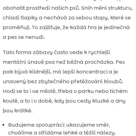
obohatit prostředí našich psů. Sníh mění strukturu,
chladí tlapky a nechává za sebou stopy, které se
proměňují. To zajišťuje, že každá hra je jedinečná
a pes se nenudí.
Tato forma zábavy často vede k rychlejší
mentální únavě psa než běžná procházka. Pes
pak bývá klidnější, má lepší koncentraci a je
unavený bez zbytečného přetěžování kloubů.
Hodí se to i ve městě, třeba v parku nebo tichém
koutě, a to i v době, kdy jsou cesty kluzké a dny
jsou krátké.
Budujeme spolupráci: ukazujeme směr,
chválíme a střídáme lehké a těžší nálezy.