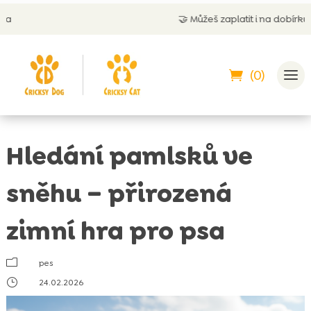
🤝
Můžeš zaplatit i na dobírku
(0)
Hledání pamlsků ve
sněhu – přirozená
zimní hra pro psa
m
pes
}
24.02.2026