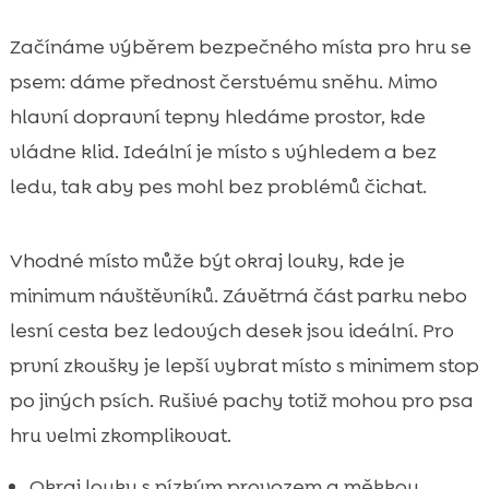
Začínáme výběrem bezpečného místa pro hru se
psem: dáme přednost čerstvému sněhu. Mimo
hlavní dopravní tepny hledáme prostor, kde
vládne klid. Ideální je místo s výhledem a bez
ledu, tak aby pes mohl bez problémů čichat.
Vhodné místo může být okraj louky, kde je
minimum návštěvníků. Závětrná část parku nebo
lesní cesta bez ledových desek jsou ideální. Pro
první zkoušky je lepší vybrat místo s minimem stop
po jiných psích. Rušivé pachy totiž mohou pro psa
hru velmi zkomplikovat.
Okraj louky s nízkým provozem a měkkou