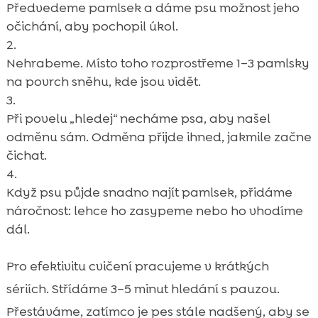
Předvedeme pamlsek a dáme psu možnost jeho
očichání, aby pochopil úkol.
Nehrabeme. Místo toho rozprostřeme 1–3 pamlsky
na povrch sněhu, kde jsou vidět.
Při povelu „hledej“ necháme psa, aby našel
odměnu sám. Odměna přijde ihned, jakmile začne
čichat.
Když psu půjde snadno najít pamlsek, přidáme
náročnost: lehce ho zasypeme nebo ho vhodíme
dál.
Pro efektivitu cvičení pracujeme v krátkých
sériích. Střídáme 3–5 minut hledání s pauzou.
Přestáváme, zatímco je pes stále nadšený, aby se