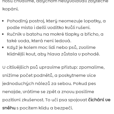
nosu chválíme, abychom nevyvolávali zbytečné
kopání.
Pohodlný postroj, který neomezuje lopatky, a
podle místa i delší vodítko kvůli rušení.
Ručník v batohu na mokré tlapky a břicho, a
také voda, která není ledová.
Když je kolem moc lidí nebo psů, zvolíme
klidnější kout, aby hlava zůstala v pohodě.
U citlivějších psů upravíme přístup: zpomalíme,
snížíme počet podnětů, a poskytneme více
jednoduchých nálezů za sebou. Pokud pes
nenajde, vrátíme se zpět a znovu posílíme
pozitivní zkušenost. To učí psa spojovat
čichání ve
sněhu
s pocitem klidu a bezpečí.