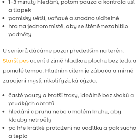
1–3 minuty hledání, potom pauza a kontrola uší
a tlapek
pamlsky větší, voňavé a snadno viditelné
hra na jednom místě, aby se štěně nezahltílo
podněty
U seniorů dáváme pozor především na terén.
Starší pes
ocení v zimě hladkou plochu bez ledu a
pomalé tempo. Hlavním cílem je zábava a mírné
zapojení mysli, nikoli fyzická výzva.
časté pauzy a kratší trasy, ideálně bez skoků a
prudkých obratů
hledání v pruhu nebo v malém kruhu, aby
klouby netrpěly
po hře krátké protažení na vodítku a pak sucho
a teplo