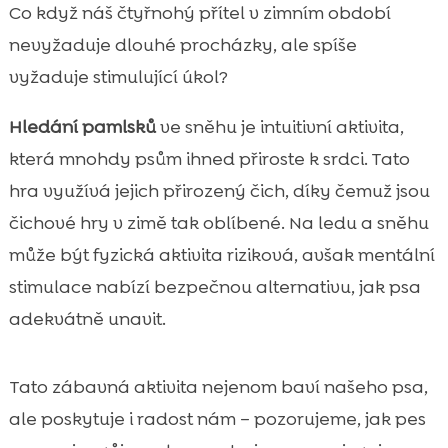
Proč je hledání pamlsků ve sněhu ideální
Co když náš čtyřnohý přítel v zimním období

zimní hra pro psa
nevyžaduje dlouhé procházky, ale spíše
pes zima hledání skrytých pamlsků ve

vyžaduje stimulující úkol?
sněhu
Bezpečnost na prvním místě: sníh, led a
Hledání pamlsků
ve sněhu je intuitivní aktivita,

zimní rizika
která mnohdy psům ihned přiroste k srdci. Tato
Výběr místa: kde ve sněhu hledat pamlsky

hra využívá jejich přirozený čich, díky čemuž jsou
a kde ne
čichové hry v zimě tak oblíbené. Na ledu a sněhu
Jaké pamlsky se do sněhu hodí a které

může být fyzická aktivita riziková, avšak mentální
raději nepoužívat
stimulace nabízí bezpečnou alternativu, jak psa
Příprava před hrou: zahřátí, základní

adekvátně unavit.
pravidla a motivace
Jednoduchý postup: jak začít s hledáním

pamlsků ve sněhu
Tato zábavná aktivita nejenom baví našeho psa,
Čichací hry a variace: stopování, „hot–cold“

ale poskytuje i radost nám – pozorujeme, jak pes
a hledání v kruhu