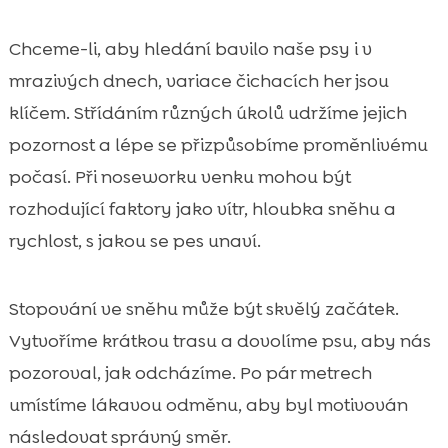
Chceme-li, aby hledání bavilo naše psy i v
mrazivých dnech, variace čichacích her jsou
klíčem. Střídáním různých úkolů udržíme jejich
pozornost a lépe se přizpůsobíme proměnlivému
počasí. Při noseworku venku mohou být
rozhodující faktory jako vítr, hloubka sněhu a
rychlost, s jakou se pes unaví.
Stopování ve sněhu může být skvělý začátek.
Vytvoříme krátkou trasu a dovolíme psu, aby nás
pozoroval, jak odcházíme. Po pár metrech
umístíme lákavou odměnu, aby byl motivován
následovat správný směr.