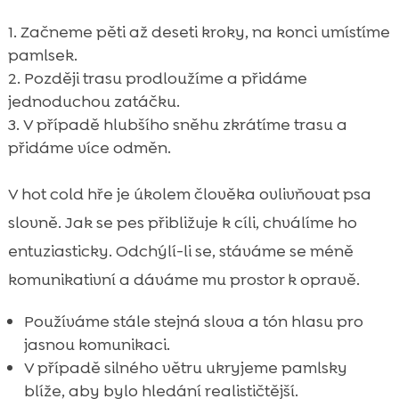
Začneme pěti až deseti kroky, na konci umístíme
pamlsek.
Později trasu prodloužíme a přidáme
jednoduchou zatáčku.
V případě hlubšího sněhu zkrátíme trasu a
přidáme více odměn.
V hot cold hře je úkolem člověka ovlivňovat psa
slovně. Jak se pes přibližuje k cíli, chválíme ho
entuziasticky. Odchýlí-li se, stáváme se méně
komunikativní a dáváme mu prostor k opravě.
Používáme stále stejná slova a tón hlasu pro
jasnou komunikaci.
V případě silného větru ukryjeme pamlsky
blíže, aby bylo hledání realističtější.