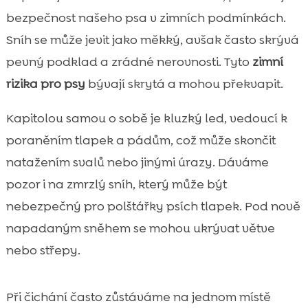
bezpečnost našeho psa v zimních podmínkách.
Sníh se může jevit jako měkký, avšak často skrývá
pevný podklad a zrádné nerovnosti. Tyto
zimní
rizika pro psy
bývají skrytá a mohou překvapit.
Kapitolou samou o sobě je kluzký led, vedoucí k
poraněním tlapek a pádům, což může skončit
natažením svalů nebo jinými úrazy. Dáváme
pozor i na zmrzlý sníh, který může být
nebezpečný pro polštářky psích tlapek. Pod nově
napadaným sněhem se mohou ukrývat větve
nebo střepy.
Při čichání často zůstáváme na jednom místě