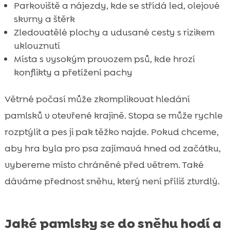
Parkoviště a nájezdy, kde se střídá led, olejové
skvrny a štěrk
Zledovatělé plochy a udusané cesty s rizikem
uklouznutí
Místa s vysokým provozem psů, kde hrozí
konflikty a přetížení pachy
Větrné počasí může zkomplikovat hledání
pamlsků v otevřené krajině. Stopa se může rychle
rozptýlit a pes ji pak těžko najde. Pokud chceme,
aby hra byla pro psa zajímavá hned od začátku,
vybereme místo chráněné před větrem. Také
dáváme přednost sněhu, který není příliš ztvrdlý.
Jaké pamlsky se do sněhu hodí a