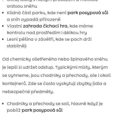
vrstvou sněhu
Klidná část parku, kde není
park posypová sůl
a sníh vypadá přirozeně
Vlastní
zahrada čichací hra
, kde máme
kontrolu nad prostředím i délkou hry
Lesní pěšina v závětří, kde se pach drží
stabilněji
Od chemicky ošetřeného nebo špinavého sněhu
je lepší si udržet odstup. Typickými místy, kterým
se vyhneme, jsou chodníky a přechody, ale i okolí
kontejnerů. Zde se často vyskytují zbytky jídla a
nebezpečné předměty.
Chodníky a přechody se solí, hlavně když je
poblíž
park posypová sůl