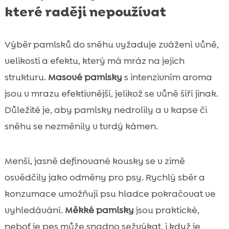
které raději nepoužívat
Výběr pamlsků do sněhu vyžaduje zvážení vůně,
velikosti a efektu, který má mráz na jejich
strukturu.
Masové pamlsky
s intenzivním aroma
jsou v mrazu efektivnější, jelikož se vůně šíří jinak.
Důležité je, aby pamlsky nedrolily a v kapse či
sněhu se nezměnily v tvrdý kámen.
Menší, jasně definované kousky se v zimě
osvědčily jako odměny pro psy. Rychlý sběr a
konzumace umožňují psu hladce pokračovat ve
vyhledávání.
Měkké pamlsky
jsou praktické,
neboť je pes může snadno sežvýkat, i když je