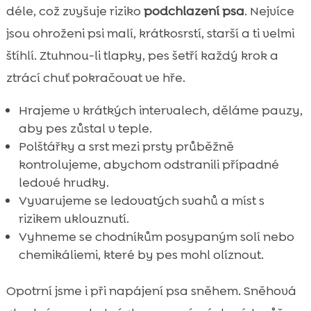
déle, což zvyšuje riziko
podchlazení psa
. Nejvíce
jsou ohroženi psi malí, krátkosrstí, starší a ti velmi
štíhlí. Ztuhnou-li tlapky, pes šetří každý krok a
ztrácí chuť pokračovat ve hře.
Hrajeme v krátkých intervalech, děláme pauzy,
aby pes zůstal v teple.
Polštářky a srst mezi prsty průběžně
kontrolujeme, abychom odstranili případné
ledové hrudky.
Vyvarujeme se ledovatých svahů a míst s
rizikem uklouznutí.
Vyhneme se chodníkům posypaným solí nebo
chemikáliemi, které by pes mohl olíznout.
Opotrní jsme i při napájení psa sněhem. Sněhová