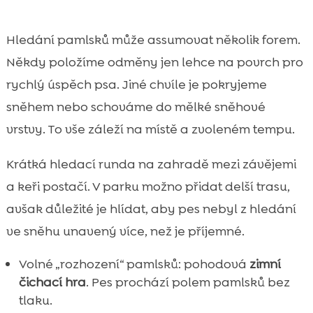
Hledání pamlsků může assumovat několik forem.
Někdy položíme odměny jen lehce na povrch pro
rychlý úspěch psa. Jiné chvíle je pokryjeme
sněhem nebo schováme do mělké sněhové
vrstvy. To vše záleží na místě a zvoleném tempu.
Krátká hledací runda na zahradě mezi závějemi
a keři postačí. V parku možno přidat delší trasu,
avšak důležité je hlídat, aby pes nebyl z hledání
ve sněhu unavený více, než je příjemné.
Volné „rozhození“ pamlsků: pohodová
zimní
čichací hra
. Pes prochází polem pamlsků bez
tlaku.