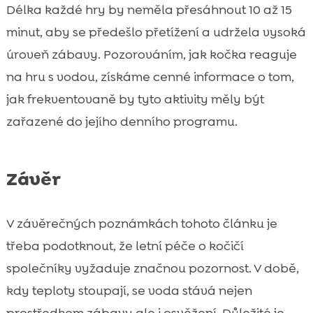
Délka každé hry by neměla přesáhnout 10 až 15
minut, aby se předešlo přetížení a udržela vysoká
úroveň zábavy. Pozorováním, jak kočka reaguje
na hru s vodou, získáme cenné informace o tom,
jak frekventovaně by tyto aktivity měly být
zařazené do jejího denního programu.
Závěr
V závěrečných poznámkách tohoto článku je
třeba podotknout, že letní péče o kočičí
společníky vyžaduje značnou pozornost. V době,
kdy teploty stoupají, se voda stává nejen
prostředkem zábavy ale i osvěžení. Důležité je