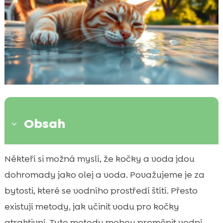
Obsah
3
Význam hry s vodou pro kočky
Někteří si možná myslí, že kočky a voda jdou

Bezpečnostní opatření při hře s vodou
dohromady jako olej a voda. Považujeme je za

Nejlepší způsoby, jak povzbudit vaši kočku
bytosti, které se vodního prostředí štítí. Přesto

k hraní s vodou
existují metody, jak učinit vodu pro kočky
Tipy na vytvoření bezpečného vodního

atraktivní. Tyto metody mohou proměnit vodní