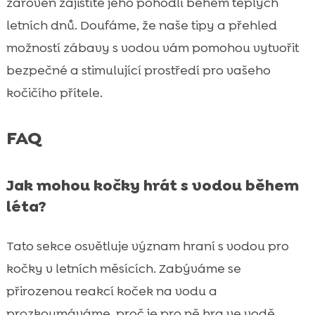
zároveň zajistíte jeho pohodlí během teplých
letních dnů. Doufáme, že naše tipy a přehled
možností zábavy s vodou vám pomohou vytvořit
bezpečné a stimulující prostředí pro vašeho
kočičího přítele.
FAQ
Jak mohou kočky hrát s vodou během
léta?
Tato sekce osvětluje význam hraní s vodou pro
kočky v letních měsících. Zabýváme se
přirozenou reakcí koček na vodu a
prozkoumáváme, proč je pro ně hra ve vodě