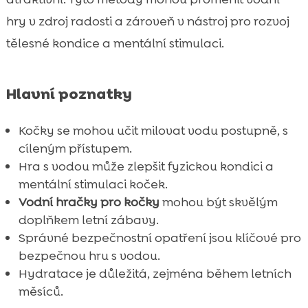
prostředí pro kočky
hry v zdroj radosti a zároveň v nástroj pro rozvoj
Vodní hry pro kočky doma i venku

tělesné kondice a mentální stimulaci.
Chování koček při kontaktu s vodou

Kočka léto hra s vodou: jak začít

Hlavní poznatky
Výhody používání CricksyCat krmiva pro

vaši kočku
Kočky se mohou učit milovat vodu postupně, s
Výběr správného krmiva pro kočky v létě

cíleným přístupem.
Význam hydratace koček během léta

Hra s vodou může zlepšit fyzickou kondici a
Bill mokré krmivo: hypoalergenní volba

mentální stimulaci koček.
Purrfect Life stelivo: 100 % přírodní
Vodní hračky pro kočky
mohou být skvělým

bentonitová alternativa
doplňkem letní zábavy.
Správné bezpečnostní opatření jsou klíčové pro
Jak často by měla kočka hrát s vodou?

bezpečnou hru s vodou.
Závěr

Hydratace je důležitá, zejména během letních
FAQ

měsíců.