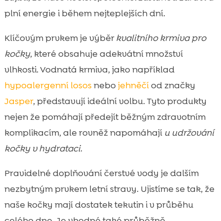
plní energie i během nejteplejších dní.
Klíčovým prvkem je výběr
kvalitního krmiva pro
kočky
, které obsahuje adekvátní množství
vlhkosti. Vodnatá krmiva, jako například
hypoalergenní
losos
nebo
jehněčí
od značky
Jasper
, představují ideální volbu. Tyto produkty
nejen že pomáhají předejít běžným zdravotním
komplikacím, ale rovněž napomáhají
u udržování
kočky v hydrataci
.
Pravidelné doplňování čerstvé vody je dalším
nezbytným prvkem letní stravy. Ujistíme se tak, že
naše kočky mají dostatek tekutin i v průběhu
celého dne. Je vhodné také průběžně