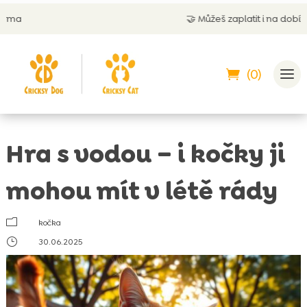
🤝
Můžeš zaplatit i na dobírku
(0)
Hra s vodou – i kočky ji
mohou mít v létě rády
m
kočka
}
30.06.2025