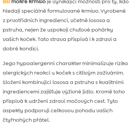
Bill
mokré krmivo
je vynikající možností pro ty, kdo
hledají speciálně formulované krmivo. Vyrobené
z prvotřídních ingrediencí, včetně lososa a
pstruha, nejen že uspokojí chuťové pohárky
vašich koček. Tato strava přispívá i k zdraví a
dobré kondici.
Jego hypoalergenní charakter minimalizuje riziko
alergických reakcí u koček s citlivým zažíváním.
Složení kombinující lososa a pstruha s kvalitními
ingrediencemi zajišťuje výživné jídlo. Kromě toho
přispívá k udržení zdraví močových cest. Tyto
aspekty podporují celkovou pohodu vašich
čtyřnohých přátel.