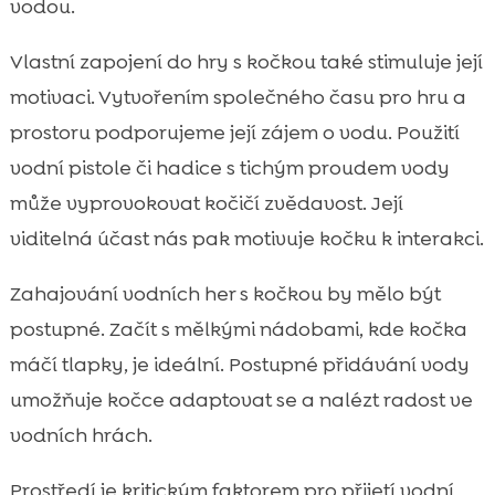
vodou.
Vlastní zapojení do hry s kočkou také stimuluje její
motivaci. Vytvořením společného času pro hru a
prostoru podporujeme její zájem o vodu. Použití
vodní pistole či hadice s tichým proudem vody
může vyprovokovat kočičí zvědavost. Její
viditelná účast nás pak motivuje kočku k interakci.
Zahajování vodních her s kočkou by mělo být
postupné. Začít s mělkými nádobami, kde kočka
máčí tlapky, je ideální. Postupné přidávání vody
umožňuje kočce adaptovat se a nalézt radost ve
vodních hrách.
Prostředí je kritickým faktorem pro přijetí vodní