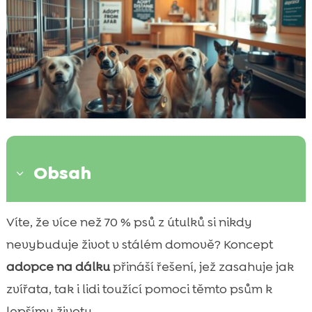
Obsah
3
Co je adopce na dálku?
Víte, že více než 70 % psů z útulků si nikdy

Jak adopce na dálku pomáhá zvířatům?
nevybuduje život v stálém domově? Koncept

Proces adopce psa na dálku
adopce na dálku
přináší řešení, jež zasahuje jak

Jak vybrat správného psa k adopci na
zvířata, tak i lidi toužící pomoci těmto psům k

dálku
lepšímu životu.