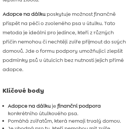
Adopce na dálku jako dar

Adopce na dálku
poskytuje možnost finančně
Psychologické výhody adopce na dálku

přispět na péči o zvoleného psa v útulku. Tato
Adopce na dálku a vzdělávací aktivity

metoda je ideální pro jedince, kteří z různých
Příběhy úspěšné adopce na dálku

Význam pravidelné finanční podpory
příčin nemohou či nechtějí zvíře přijmout do svých

Jak CricksyDog krmivo pomáhá při adopci
domovů. Jde o formu podpory umožňující zlepšit

na dálku
podmínky psů v útulcích bez nutnosti jejich přímé
Jak útulek komunikuje s dárci

adopce.
Výzvy spojené s adopcí na dálku

Adopce na dálku a její budoucnost

Klíčové body
Rady pro ty, kdo uvažují o adopci na dálku

Podpora adopcí na dálku v České

Adopce na dálku
je
finanční podpora
republice
konkrétního útulkového psa.
Závěr
Pomáhá zvířatům, která nemají trvalý domov.

FAQ
Je vhodná pro ty, kteří nemohou mít zvíře
