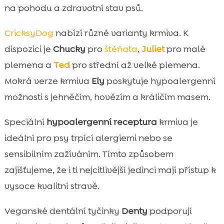
na pohodu a zdravotní stav psů.
CricksyDog
nabízí různé varianty krmiva. K
dispozici je
Chucky
pro
štěňata
,
Juliet
pro malé
plemena a
Ted
pro střední až velké plemena.
Mokrá verze krmiva
Ely
poskytuje hypoalergenní
možnosti s jehněčím, hovězím a králičím masem.
Speciální
hypoalergenní receptura
krmiva je
ideální pro psy trpící alergiemi nebo se
sensibilním zažíváním. Tímto způsobem
zajišťujeme, že i ti nejcitlivější jedinci mají přístup k
vysoce kvalitní stravě.
Veganské dentální tyčinky
Denty
podporují