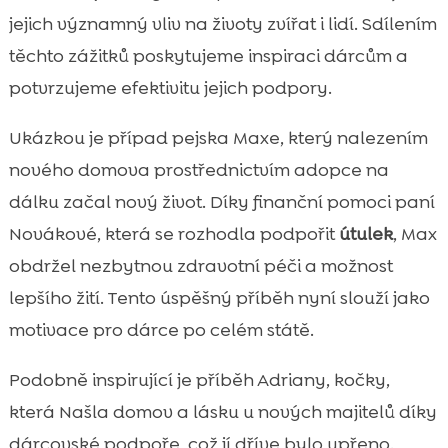
jejich významný vliv na životy zvířat i lidí. Sdílením
těchto zážitků poskytujeme inspiraci dárcům a
potvrzujeme efektivitu jejich podpory.
Ukázkou je případ pejska Maxe, který nalezením
nového domova prostřednictvím adopce na
dálku začal nový život. Díky finanční pomoci paní
Novákové, která se rozhodla podpořit
útulek
, Max
obdržel nezbytnou zdravotní péči a možnost
lepšího žití. Tento úspěšný příběh nyní slouží jako
motivace pro dárce po celém státě.
Podobně inspirující je příběh Adriany, kočky,
která Našla domov a lásku u nových majitelů díky
dárcovské podpoře, což jí dříve bylo upřeno.