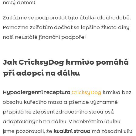
nový domov.
Zavážme se podporovat tyto útulky dlouhodobě.
Pomozme zvířatům dočkat se lepšího života díky
naší neustálé finanční podpoře!
Jak CricksyDog krmivo pomáhá
při adopci na dálku
Hypoalergenní receptura
CricksyDog
krmiva bez
obsahu kuřecího masa a pšenice významně
přispívá ke zlepšení zdravotního stavu psů
adoptovaných na dálku. V konkrétním útulku
jsme pozorovali, že
kvalitní strava
má zásadní vliv