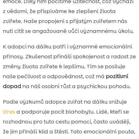
emoce. Díky nim pocítíme užitečnost, což vychází
z vědomí, že přispíváme ke zlepšení života
zvířete. Naše propojení s přijatým zvířetem nás
nutí cítit se angažovaně vůči významnému úkolu.
K adopci na dálku patří i významné emocionální
přínosy. Zkušenost přináší spokojenost a radost ze
změny života zvířete k lepšímu. Tím se posiluje
naše pečlivost a odpovědnost, což má
pozitivní
dopad
na náš osobní růst a psychickou pohodu.
Podle výzkumů adopce zvířat na dálku snižuje
stres
a podporuje pocit blahobytu. Lidé, kteří se
rozhodnou pro tuto cestu pomoci, často uvádějí,
že jim přináší klid a štěstí. Tato emocionální pouta,