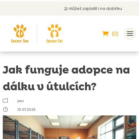
🤝
Můžeš zaplatit i na dobírku
(0)
Jak funguje adopce na
dálku v útulcích?
m
pes
}
10.07.2025