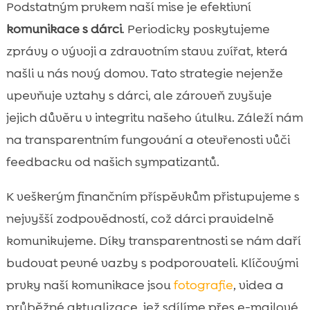
Podstatným prvkem naší mise je efektivní
komunikace s dárci
. Periodicky poskytujeme
zprávy o vývoji a zdravotním stavu zvířat, která
našli u nás nový domov. Tato strategie nejenže
upevňuje vztahy s dárci, ale zároveň zvyšuje
jejich důvěru v integritu našeho útulku. Záleží nám
na transparentním fungování a otevřenosti vůči
feedbacku od našich sympatizantů.
K veškerým finančním příspěvkům přistupujeme s
nejvyšší zodpovědností, což dárci pravidelně
komunikujeme. Díky transparentnosti se nám daří
budovat pevné vazby s podporovateli. Klíčovými
prvky naší komunikace jsou
fotografie
, videa a
průběžné aktualizace, jež sdílíme přes e-mailové