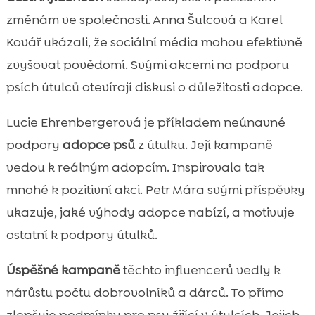
změnám ve společnosti. Anna Šulcová a Karel
Kovář ukázali, že sociální média mohou efektivně
zvyšovat povědomí. Svými akcemi na podporu
psích útulců otevírají diskusi o důležitosti adopce.
Lucie Ehrenbergerová je příkladem neúnavné
podpory
adopce psů
z útulku. Její kampaně
vedou k reálným adopcím. Inspirovala tak
mnohé k pozitivní akci. Petr Mára svými příspěvky
ukazuje, jaké výhody adopce nabízí, a motivuje
ostatní k podpory útulků.
Úspěšné kampaně
těchto influencerů vedly k
nárůstu počtu dobrovolníků a dárců. To přímo
zlepšuje podmínky pro psy žijící v útulcích. Jejich