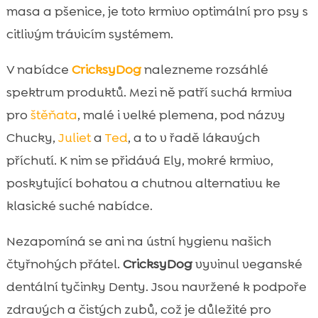
masa a pšenice, je toto krmivo optimální pro psy s
citlivým trávicím systémem.
V nabídce
CricksyDog
nalezneme rozsáhlé
spektrum produktů. Mezi ně patří suchá krmiva
pro
štěňata
, malé i velké plemena, pod názvy
Chucky,
Juliet
a
Ted
, a to v řadě lákavých
příchutí. K nim se přidává Ely, mokré krmivo,
poskytující bohatou a chutnou alternativu ke
klasické suché nabídce.
Nezapomíná se ani na ústní hygienu našich
čtyřnohých přátel.
CricksyDog
vyvinul veganské
dentální tyčinky Denty. Jsou navržené k podpoře
zdravých a čistých zubů, což je důležité pro