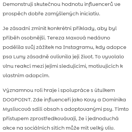
Demonstrují skutečnou hodnotu influencerů ve
prospěch dobře zamýšlených iniciativ.
Je zásadní zmínit konkrétní příklady, aby byl
příběh osobnější. Tereza Maxová nedávno
podělila svůj zážitek na Instagramu, kdy adopce
psa Luny zásadně ovlivnila její život. To vyvolalo
vlnu reakcí mezi jejími sledujícími, motivujících k
vlastním adopcím.
Významnou roli hraje i spolupráce s útulkem
DOGPOINT. Zde influenceři jako Kovy a Dominika
Myslivcová sdílí obsah s adoptovanými psy. Tímto
přístupem zprostředkovávají, že i jednoduchá
akce na sociálních sítích může mít velký vliv.