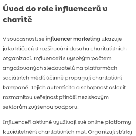
psy z útulku
Úvod do role influencerů v
Inspirace od známých českých influencerů

charitě
Influenceři podporující útulek pro psy

Výzvy a překonávání překážek v

propagaci útulků
V současnosti se
influencer marketing
ukazuje
Závěr

jako klíčový v rozšiřování dosahu charitativních
FAQ

organizací. Influenceři s vysokým počtem
angažovaných sledovatelů na platformách
sociálních médií účinně propagují charitativní
kampaně. Jejich autenticita a schopnost oslovit
rozmanitou veřejnost přináší neziskovým
sektorům zvýšenou podporu.
Influenceři aktivně využívají své online platformy
k zviditelnění charitativních misí. Organizují sbírky