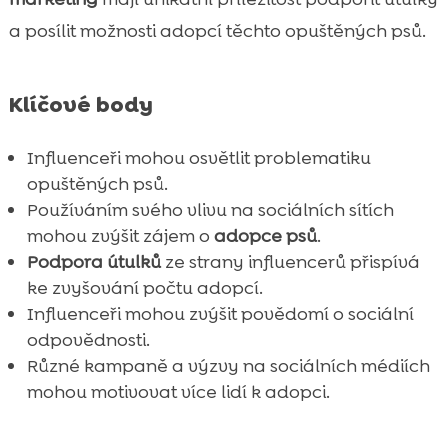
influencerům
a posílit možnosti adopcí těchto opuštěných psů.
Jaký obsah mohou influenceři tvořit pro

útulky
Klíčové body
Spolupráce s útulky: Krok za krokem

Výběr správných nástrojů pro propagaci

Influenceři mohou osvětlit problematiku
Použití sociálních médií v kampaních pro

opuštěných psů.
útulky
Používáním svého vlivu na sociálních sítích
Význam autentického a angažovaného

mohou zvýšit zájem o
adopce psů
.
přístupu
Podpora útulků
ze strany influencerů přispívá
Využití hashtagů a virálních výzev

ke zvyšování počtu adopcí.
Finanční podpora útulků prostřednictvím
Influenceři mohou zvýšit povědomí o sociální

influencerů
odpovědnosti.
Různé kampaně a výzvy na sociálních médiích
Sociální dopad: Změna vnímání psů z

mohou motivovat více lidí k adopci.
útulků
Produkty CricksyDog: Výborná volba pro
