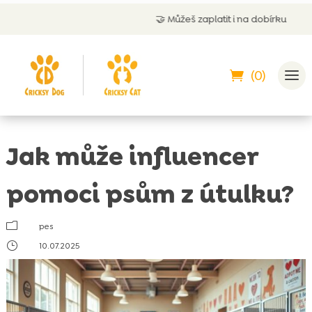
🤝
Můžeš zaplatit i na dobírku
(0)
Jak může influencer
pomoci psům z útulku?
m
pes
}
10.07.2025