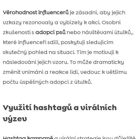
Věrohodnost influencerů
je zásadní, aby jejich
vzkazy rezonovaly a vybízely k akci. Osobní
zkušenosti s
adopcí psů
nebo návštěvami útulků,,
které influenceři sdílí, poskytují sledujícím
skutečný pohled na situaci. Tím je motivují k
následování jejich vzoru. To může dramaticky
změnit vnímání a reakce lidí, vedouc k většímu
počtu úspěšných adopcí z útulků.
Využití hashtagů a virálních
výzev
Hashtag kampaně
a virální strategie jsou důležité