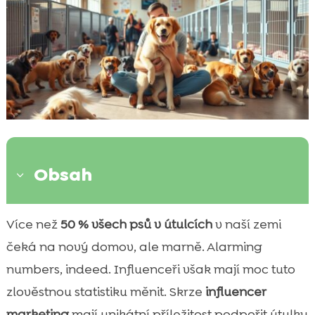
Obsah
3
Úvod do role influencerů v charitě
Více než
50 % všech psů v útulcích
v naší zemi

Význam útulků pro psy v České republice
čeká na nový domov, ale marně. Alarming

Jak mohou influenceři ovlivnit adopci psů z
numbers, indeed. Influenceři však mají moc tuto

útulků
zlověstnou statistiku měnit. Skrze
influencer
Příběhy úspěšných adopcí díky

marketing
mají unikátní příležitost podpořit útulky