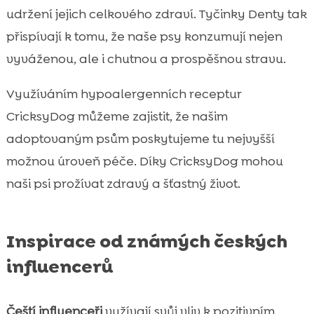
udržení jejich celkového zdraví. Tyčinky Denty tak
přispívají k tomu, že naše psy konzumují nejen
vyváženou, ale i chutnou a prospěšnou stravu.
Využíváním hypoalergenních receptur
CricksyDog můžeme zajistit, že našim
adoptovaným psům poskytujeme tu nejvyšší
možnou úroveň péče. Díky CricksyDog mohou
naši psi prožívat zdravý a šťastný život.
Inspirace od známých českých
influencerů
Čeští influenceři
vužívají svůj vliv k pozitivním