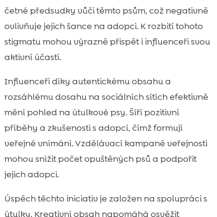
četné předsudky vůči těmto psům, což negativně
ovlivňuje jejich šance na adopci. K rozbití tohoto
stigmatu mohou výrazně přispět i influenceři svou
aktivní účastí.
Influenceři díky autentickému obsahu a
rozsáhlému dosahu na sociálních sítích efektivně
mění pohled na útulkové psy. Šíří pozitivní
příběhy a zkušenosti s adopcí, čímž formují
veřejné vnímání. Vzdělávací kampaně veřejnosti
mohou snížit počet opuštěných psů a podpořit
jejich adopci.
Úspěch těchto iniciativ je založen na spolupráci s
útulky. Kreativní obsah napomáhá osvěžit