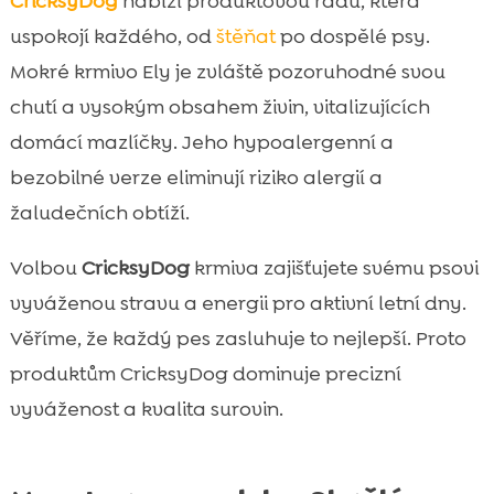
CricksyDog
nabízí produktovou řadu, která
uspokojí každého, od
štěňat
po dospělé psy.
Mokré krmivo Ely je zvláště pozoruhodné svou
chutí a vysokým obsahem živin, vitalizujících
domácí mazlíčky. Jeho hypoalergenní a
bezobilné verze eliminují riziko alergií a
žaludečních obtíží.
Volbou
CricksyDog
krmiva zajišťujete svému psovi
vyváženou stravu a energii pro aktivní letní dny.
Věříme, že každý pes zasluhuje to nejlepší. Proto
produktům CricksyDog dominuje precizní
vyváženost a kvalita surovin.