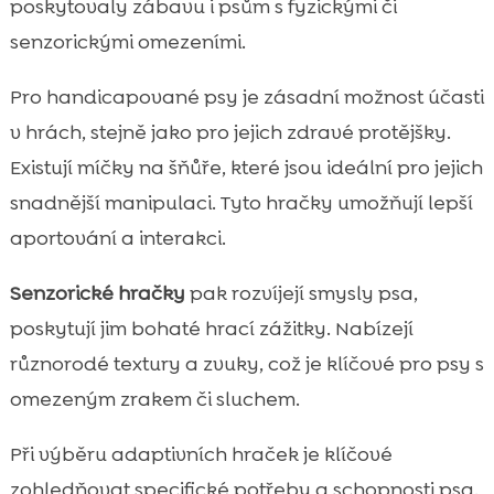
poskytovaly zábavu i psům s fyzickými či
senzorickými omezeními.
Pro handicapované psy je zásadní možnost účasti
v hrách, stejně jako pro jejich zdravé protějšky.
Existují míčky na šňůře, které jsou ideální pro jejich
snadnější manipulaci. Tyto hračky umožňují lepší
aportování a interakci.
Senzorické hračky
pak rozvíjejí smysly psa,
poskytují jim bohaté hrací zážitky. Nabízejí
různorodé textury a zvuky, což je klíčové pro psy s
omezeným zrakem či sluchem.
Při výběru adaptivních hraček je klíčové
zohledňovat specifické potřeby a schopnosti psa.