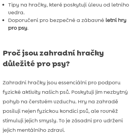
MasoLover pamlsky: Skvělá odměna po

Tipy na hračky, které poskytují úlevu od letního
aktivním dni
vedra.
Twinky vitamíny pro zdraví vašeho psa
Doporučení pro bezpečné a zábavné
letní hry

Chloé šampony a balzámy
pro psy
.

Závěr

FAQ

Proč jsou zahradní hračky
důležité pro psy?
Zahradní hračky jsou essenciální pro podporu
fyzické aktivity našich psů. Poskytují jim nezbytný
pohyb na čerstvém vzduchu. Hry na zahradě
posilují nejen fyzickou kondici psů, ale rovněž
stimulují jejich smysly. To je zásadní pro udržení
jejich mentálního zdraví.