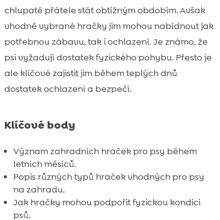
Zahradní hračky pro psa léto: Nejlepší

chlupaté přátele stát obtížným obdobím. Avšak
volby
vhodně vybrané hračky jim mohou nabídnout jak
Vodní hračky, které ochladí vašeho psa

potřebnou zábavu, tak i ochlazení. Je známo, že
Míčky a frizbi: Klíčové vlastnosti a výhody

psi vyžadují dostatek fyzického pohybu. Přesto je
Interaktivní a plyšové hračky pro delší

ale klíčové zajistit jim během teplých dnů
zábavu
dostatek ochlazení a bezpečí.
Jak motivovat psa k hraní s outdoorovými

hračkami
DIY zahradní hračky: Vytvořte si vlastní hry
Klíčové body

Hračky pro štěňata: Co je třeba vědět?

Alternativní zahradní hračky pro psy se
Význam zahradních hraček pro psy během

zvláštními potřebami
letních měsíců.
Popis různých typů hraček vhodných pro psy
Tipy na údržbu zahradních hraček

na zahradu.
CricksyDog dog food: Ideální doplněk k

Jak hračky mohou podpořit fyzickou kondici
letním hrám
psů.