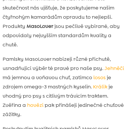
skutečnost nás ujišťuje, že poskytujeme našim
čtyřnohým kamarádům opravdu to nejlepší.
Produkty
MasoLover
jsou pečlivě vybírané, aby
odpovídaly nejvyšším standardům kvality a
chutě.
Pamlsky MasoLover nabízejí různé příchutě,
usnadňující výběr té pravé pro naše psy.
Jehněčí
má jemnou a voňavou chuť, zatímco
losos
je
zdrojem omega-3 mastných kyselin.
Králík
je
vhodný pro psy s citlivým trávicím traktem.
Zvěřina a
hovězí
pak přinášejí jedinečné chuťové
zážitky.
Poskytnutím kvalitních pamlsků MasoLover