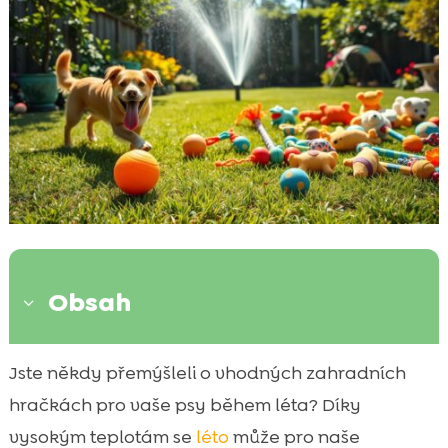
Obsah
3
Proč jsou zahradní hračky důležité pro
Jste někdy přemýšleli o vhodných zahradních

psy?
hračkách pro vaše psy během léta? Díky
Bezpečnost při výběru zahradních hraček

vysokým teplotám se
léto
může pro naše