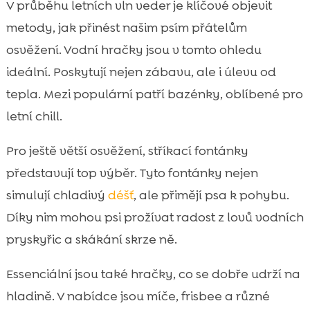
V průběhu letních vln veder je klíčové objevit
metody, jak přinést našim psím přátelům
osvěžení. Vodní hračky jsou v tomto ohledu
ideální. Poskytují nejen zábavu, ale i úlevu od
tepla. Mezi populární patří bazénky, oblíbené pro
letní chill.
Pro ještě větší osvěžení, stříkací fontánky
představují top výběr. Tyto fontánky nejen
simulují chladivý
déšť
, ale přimějí psa k pohybu.
Díky nim mohou psi prožívat radost z lovů vodních
pryskyřic a skákání skrze ně.
Essenciální jsou také hračky, co se dobře udrží na
hladině. V nabídce jsou míče, frisbee a různé