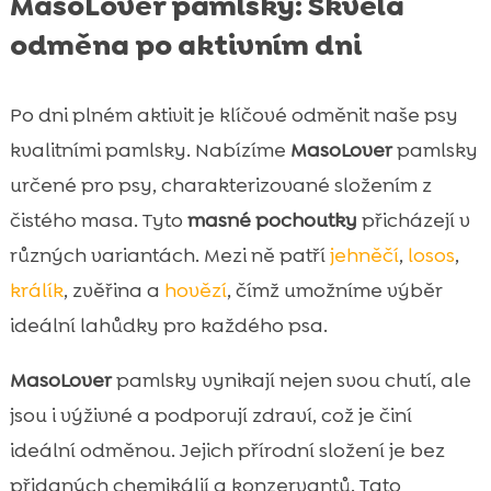
MasoLover pamlsky: Skvělá
odměna po aktivním dni
Po dni plném aktivit je klíčové odměnit naše psy
kvalitními pamlsky. Nabízíme
MasoLover
pamlsky
určené pro psy, charakterizované složením z
čistého masa. Tyto
masné pochoutky
přicházejí v
různých variantách. Mezi ně patří
jehněčí
,
losos
,
králík
, zvěřina a
hovězí
, čímž umožníme výběr
ideální lahůdky pro každého psa.
MasoLover
pamlsky vynikají nejen svou chutí, ale
jsou i výživné a podporují zdraví, což je činí
ideální odměnou. Jejich přírodní složení je bez
přidaných chemikálií a konzervantů. Tato