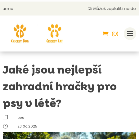
🤝
Můžeš zaplatit i na dobírku
(0)
Jaké jsou nejlepší
zahradní hračky pro
psy v létě?
m
pes
}
23.06.2025