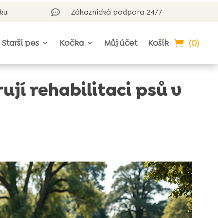
rku
Zákaznická podpora 24/7

(0)
Starší pes
Kočka
Můj účet
Košík
í rehabilitaci psů v