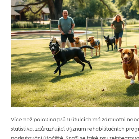
Více než polovina psů v útulcích má zdravotní nebo 
statistika, zdůrazňující význam rehabilitačních pro
poskytování útočiště. Snaží se také psy reintegrova