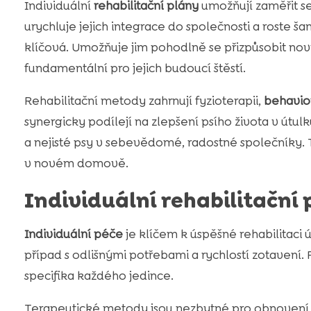
Individuální
rehabilitační plány
umožňují zaměřit s
urychluje jejich integrace do společnosti a roste š
klíčová. Umožňuje jim pohodlně se přizpůsobit no
fundamentální pro jejich budoucí štěstí.
Rehabilitační metody zahrnují fyzioterapii,
behavior
synergicky podílejí na zlepšení psího života v útulk
a nejisté psy v sebevědomé, radostné společníky. T
v novém domově.
Individuální rehabilitační
Individuální péče
je klíčem k úspěšné rehabilitaci 
případ s odlišnými potřebami a rychlostí zotavení.
specifika každého jedince.
Terapeutické metody jsou nezbytné pro obnovení j