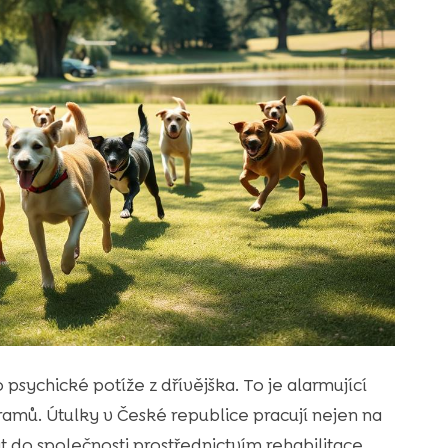
psychické potíže z dřívějška. To je alarmující
gramů. Útulky v České republice pracují nejen na
t do společnosti prostřednictvím rehabilitace,