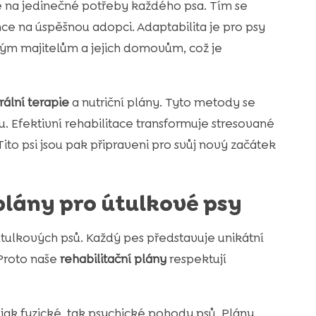
e na jedinečné potřeby každého psa. Tím se
ance na úspěšnou adopci. Adaptabilita je pro psy
vým majitelům a jejich domovům, což je
ální terapie
a nutriční plány. Tyto metody se
u. Efektivní rehabilitace transformuje stresované
ito psi jsou pak připraveni pro svůj nový začátek
 plány pro útulkové psy
útulkových psů. Každý pes představuje unikátní
 Proto naše
rehabilitační plány
respektují
ak fyzické, tak psychické pohody psů. Plány