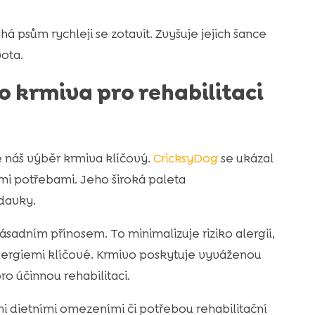
 psům rychleji se zotavit. Zvyšuje jejich šance
vota.
o krmiva pro rehabilitaci
je náš výběr krmiva klíčový.
CricksyDog
se ukázal
mi potřebami. Jeho široká paleta
adavky.
ásadním přínosem. To minimalizuje riziko alergií,
alergiemi klíčové. Krmivo poskytuje vyváženou
o účinnou rehabilitaci.
mi dietními omezeními či potřebou rehabilitační