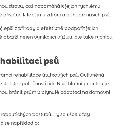
enou stravu, což napomáhá k jejich rychlému
ě přispívá k lepšímu zdraví a pohodě našich psů.
epší z přírody a efektivně podpořit jejich
é obdrží nejen vynikající výživu, ale také rychlou
habilitaci psů
rámci rehabilitace útulkových psů. Ovlivněná
ivot ve společnosti lidí. Naší hlavní prioritou je
mohou bránit psům v plynulé adaptaci na domovní
erapeutických postupů. Ty se však vždy
 se například o: