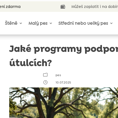
ení zdarma
Můžeš zaplatit i na dobí

Štěně
Malý pes
Střední nebo velký pes
Jaké programy podporuj
útulcích?
m
pes
}
10.07.2025