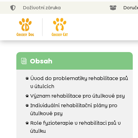
Doživotní záruka
Doruč


Obsah
i
Úvod do problematiky rehabilitace psů

v útulcích
Význam rehabilitace pro útulkové psy

Individuální rehabilitační plány pro

útulkové psy
Role fyzioterapie v rehabilitaci psů v

útulku