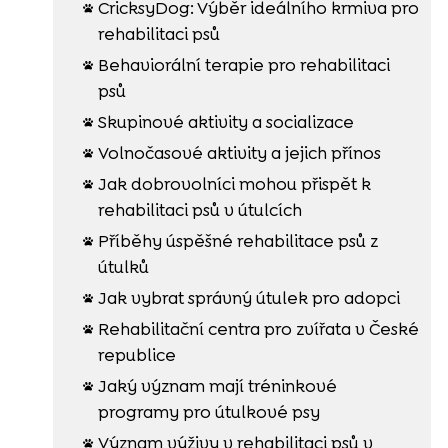
CricksyDog: Výběr ideálního krmiva pro

rehabilitaci psů
Behaviorální terapie pro rehabilitaci

psů
Skupinové aktivity a socializace

Volnočasové aktivity a jejich přínos

Jak dobrovolníci mohou přispět k

rehabilitaci psů v útulcích
Příběhy úspěšné rehabilitace psů z

útulků
Jak vybrat správný útulek pro adopci

Rehabilitační centra pro zvířata v České

republice
Jaký význam mají tréninkové

programy pro útulkové psy
Význam výživy v rehabilitaci psů v
