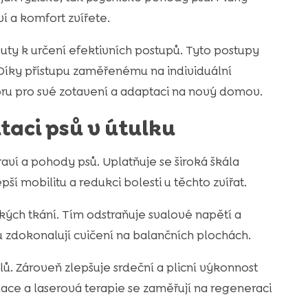
í a komfort zvířete.
peuty k určení efektivních postupů. Tyto postupy
. Díky přístupu zaměřenému na individuální
u pro své zotavení a adaptaci na nový domov.
itaci psů v útulku
raví a pohody psů. Uplatňuje se široká škála
pší mobilitu a redukci bolesti u těchto zvířat.
ých tkání. Tím odstraňuje svalové napětí a
 zdokonalují cvičení na balančních plochách.
alů. Zároveň zlepšuje srdeční a plicní výkonnost
ace a laserová terapie se zaměřují na regeneraci