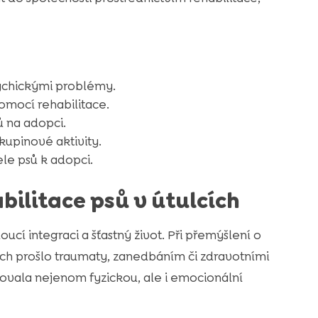
sychickými problémy.
pomocí rehabilitace.
ů na adopci.
skupinové aktivity.
ele psů k adopci.
ilitace psů v útulcích
oucí integraci a šťastný život. Při přemýšlení o
nich prošlo traumaty, zanedbáním či zdravotními
ovala nejenom fyzickou, ale i emocionální