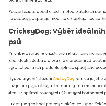
tkání a mírnění zánětů.
Použití fyzioterapeutických metod v útulcích pomáhá
na adopci, podporuje mobilitu a zlepšuje kvalitu ži
CricksyDog: Výběr ideálníh
psů
Při výběru správné výživy pro rehabilitujícího psa 
jako ideální volba pro psy s různorodými zdravotní
vysokokvalitních produktů splňuje specifické pož
Hypoalergenní složení
CricksyDog
krmiva je jeho z
což je pro psy s citlivým trávicím systémem nebo 
stravu s optimalizovanými výživovými hodnotami pr
CricksyDog se hodí pro psy s jakýmikoli specifický