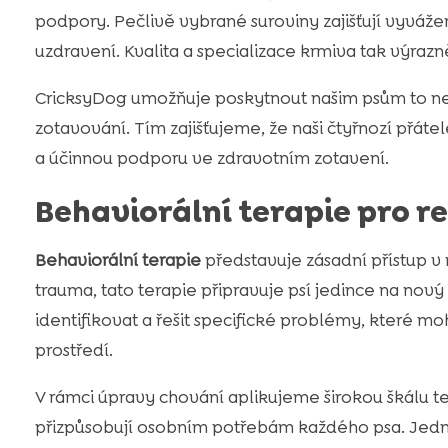
podpory. Pečlivě vybrané suroviny zajišťují vyváž
uzdravení. Kvalita a specializace krmiva tak výrazn
CricksyDog umožňuje poskytnout našim psům to nejl
zotavování. Tím zajišťujeme, že naši čtyřnozí přátel
a účinnou podporu ve zdravotním zotavení.
Behaviorální terapie pro re
Behaviorální terapie
představuje zásadní přístup v 
trauma, tato terapie připravuje psí jedince na nový ž
identifikovat a řešit specifické problémy, které 
prostředí.
V rámci úpravy chování aplikujeme širokou škálu t
přizpůsobují osobním potřebám každého psa. Jedná