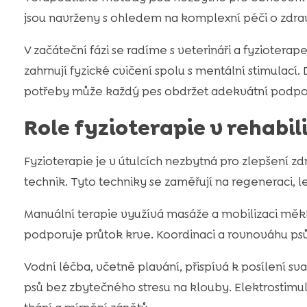
jsou navrženy s ohledem na komplexní péči o zdrav
V začáteční fázi se radíme s veterináři a fyziotera
zahrnují fyzické cvičení spolu s mentální stimulací
potřeby může každý pes obdržet adekvátní podpor
Role fyzioterapie v rehabil
Fyzioterapie je v útulcích nezbytná pro zlepšení zd
technik. Tyto techniky se zaměřují na regeneraci, le
Manuální terapie využívá masáže a mobilizaci měkk
podporuje průtok krve. Koordinaci a rovnováhu psů
Vodní léčba, včetně plavání, přispívá k posílení sv
psů bez zbytečného stresu na klouby. Elektrostimul