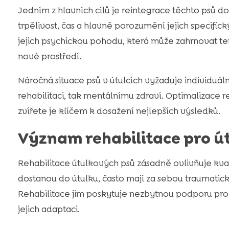
Jedním z hlavních cílů je reintegrace těchto psů
trpělivost, čas a hlavně porozumění jejich specif
jejich psychickou pohodu, která může zahrnovat tera
nové prostředí.
Náročná situace psů v útulcích vyžaduje individuální
rehabilitaci, tak mentálnímu zdraví. Optimalizace 
zvířete je klíčem k dosažení nejlepších výsledků.
Význam rehabilitace pro ú
Rehabilitace útulkových psů zásadně ovlivňuje kvalit
dostanou do útulku, často mají za sebou traumatic
Rehabilitace jim poskytuje nezbytnou podporu pro f
jejich adaptaci.