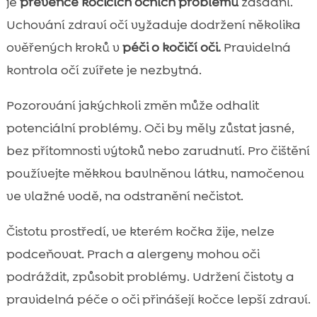
je
prevence kočičích očních problémů
zásadní.
Uchování zdraví očí vyžaduje dodržení několika
ověřených kroků v
péči o kočičí oči.
Pravidelná
kontrola očí zvířete je nezbytná.
Pozorování jakýchkoli změn může odhalit
potenciální problémy. Oči by měly zůstat jasné,
bez přítomnosti výtoků nebo zarudnutí. Pro čištění
používejte měkkou bavlněnou látku, namočenou
ve vlažné vodě, na odstranění nečistot.
Čistotu prostředí, ve kterém kočka žije, nelze
podceňovat. Prach a alergeny mohou oči
podráždit, způsobit problémy. Udržení čistoty a
pravidelná péče o oči přinášejí kočce lepší zdraví.