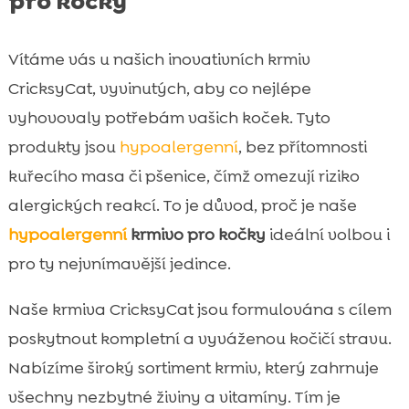
pro kočky
Vítáme vás u našich inovativních krmiv
CricksyCat, vyvinutých, aby co nejlépe
vyhovovaly potřebám vašich koček. Tyto
produkty jsou
hypoalergenní
, bez přítomnosti
kuřecího masa či pšenice, čímž omezují riziko
alergických reakcí. To je důvod, proč je naše
hypoalergenní
krmivo pro kočky
ideální volbou i
pro ty nejvnímavější jedince.
Naše krmiva CricksyCat jsou formulována s cílem
poskytnout kompletní a vyváženou kočičí stravu.
Nabízíme široký sortiment krmiv, který zahrnuje
všechny nezbytné živiny a vitamíny. Tím je