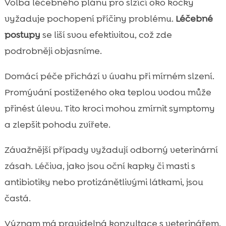
Volba léčebného plánu pro slzící oko kočky
vyžaduje pochopení příčiny problému.
Léčebné
postupy
se liší svou efektivitou, což zde
podrobněji objasníme.
Domácí péče přichází v úvahu při mírném slzení.
Promývání postiženého oka teplou vodou může
přinést úlevu. Tito kroci mohou zmírnit symptomy
a zlepšit pohodu zvířete.
Závažnější případy vyžadují odborný veterinární
zásah. Léčiva, jako jsou oční kapky či masti s
antibiotiky nebo protizánětlivými látkami, jsou
častá.
Význam má pravidelná konzultace s veterinářem.