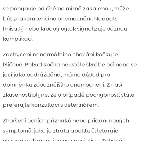
se pohybuje od čiré po mírně zakalenou, může
být znakem lehčího onemocnění. Naopak,
hnisavý nebo krvavý výtok signalizuje vážnou
komplikaci.
Zachycení nenormálního chování kočky je
klíčové. Pokud kočka neustále škrábe oči nebo se
jeví jako podrážděná, máme důvod pro
domněnku závažnějšího onemocnění. Z naší
zkušenosti plyne, že v případě pochybností stále
preferujte konzultaci s veterinářem.
Zhoršení očních příznaků nebo přidání nových
symptomů, jako je ztráta apetitu či letargie,
vyžaduje obrácení se na specialistu. Taková