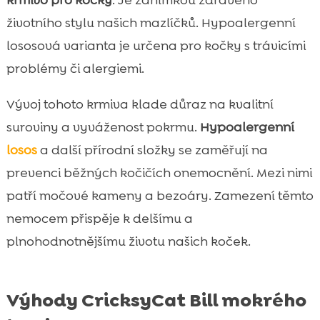
krmivo pro kočky
. Je zánímkou zdravého
životního stylu našich mazlíčků. Hypoalergenní
lososová varianta je určena pro kočky s trávicími
problémy či alergiemi.
Vývoj tohoto krmiva klade důraz na kvalitní
suroviny a vyváženost pokrmu.
Hypoalergenní
losos
a další přírodní složky se zaměřují na
prevenci běžných kočičích onemocnění. Mezi nimi
patří močové kameny a bezoáry. Zamezení těmto
nemocem přispěje k delšímu a
plnohodnotnějšímu životu našich koček.
Výhody CricksyCat Bill mokrého