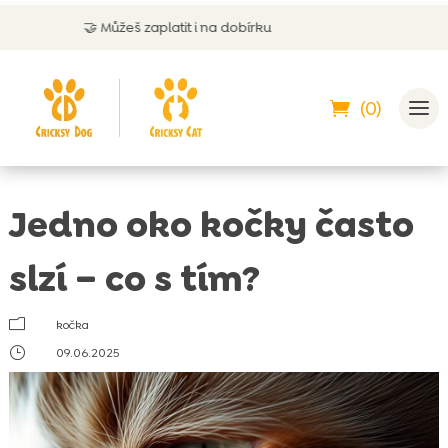
ůžeš zaplatit i na dobírku
💬 Zákazni
(0)
Jedno oko kočky často
slzí – co s tím?
m
kočka
}
09.06.2025