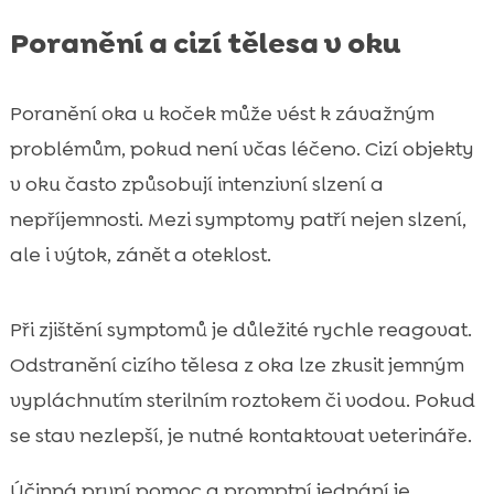
Poranění a cizí tělesa v oku
Poranění oka u koček může vést k závažným
problémům, pokud není včas léčeno. Cizí objekty
v oku často způsobují intenzivní slzení a
nepříjemnosti. Mezi symptomy patří nejen slzení,
ale i výtok, zánět a oteklost.
Při zjištění symptomů je důležité rychle reagovat.
Odstranění cizího tělesa z oka lze zkusit jemným
vypláchnutím sterilním roztokem či vodou. Pokud
se stav nezlepší, je nutné kontaktovat veterináře.
Účinná první pomoc a promptní jednání je