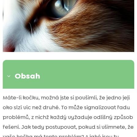
Obsah
3
Příčiny slzení jednoho oka u koček
Máte-li kočku, možná jste si povšimli, že jedno její

Infekce a její vliv na oči
oko slzí víc než druhé. To může signalizovat řadu

Alergie jako možná příčina
problémů, z nichž každý vyžaduje odlišný způsob

Poranění a cizí tělesa v oku
řešení. Jak tedy postupovat, pokud si všimnete, že

Dědičné oční problémy
vaše kočka má tento problém? A jaké jsou ty
