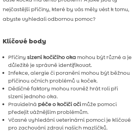
Jak rozpoznat závažnost problému
nejčastější příčiny, které by vás měly vést k tomu,

Kdy vyhledat veterinární pomoc
abyste vyhledali odbornou pomoc?

Možnosti léčby pro slzící oko

Prevence očních problémů u koček

Klíčové body
Představení CricksyCat krmiv pro kočky

Jak CricksyCat Jasper suché krmivo

Příčiny
slzení kočičího oka
mohou být různé a je
pomáhá
důležité je správně identifikovat.
Výhody CricksyCat Bill mokrého krmiva
Infekce, alergie či poranění mohou být běžnou

příčinou očních problémů u koček.
Purrfect Life stelivo: Přírodní a účinné řešení

Dědičné faktory mohou rovněž hrát roli při
Význam stravy v prevenci zdravotních

slzení jednoho oka.
problémů
Pravidelná
péče o kočičí oči
může pomoci
Kočka má výtok z očí – co dělat?

předejít vážnějším problémům.
Závěr

Včasné vyhledání veterinární pomoci je klíčové
FAQ
pro zachování zdraví našich mazlíčků.
