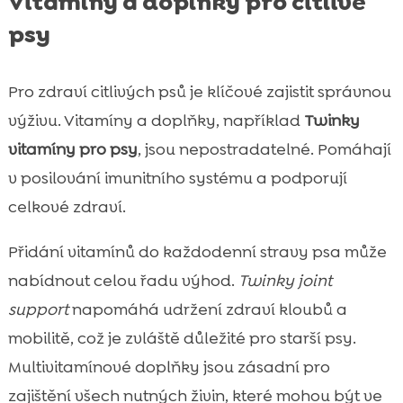
Vitamíny a doplňky pro citlivé
psy
Pro zdraví citlivých psů je klíčové zajistit správnou
výživu. Vitamíny a doplňky, například
Twinky
vitamíny pro psy
, jsou nepostradatelné. Pomáhají
v posilování imunitního systému a podporují
celkové zdraví.
Přidání vitamínů do každodenní stravy psa může
nabídnout celou řadu výhod.
Twinky joint
support
napomáhá udržení zdraví kloubů a
mobilitě, což je zvláště důležité pro starší psy.
Multivitamínové doplňky jsou zásadní pro
zajištění všech nutných živin, které mohou být ve