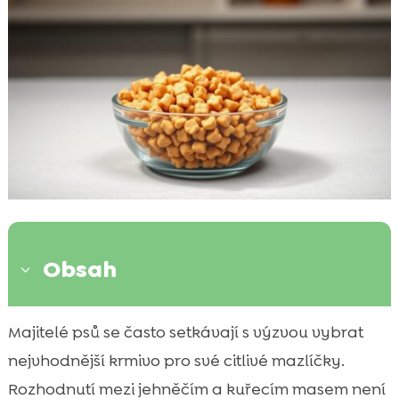
Obsah
3
Úvod do problematiky citlivých psů
Majitelé psů se často setkávají s výzvou vybrat

Výhody jahněčího masa pro psy
nejvhodnější krmivo pro své citlivé mazlíčky.

Výhody kuřecího masa pro psy
Rozhodnutí mezi jehněčím a kuřecím masem není
