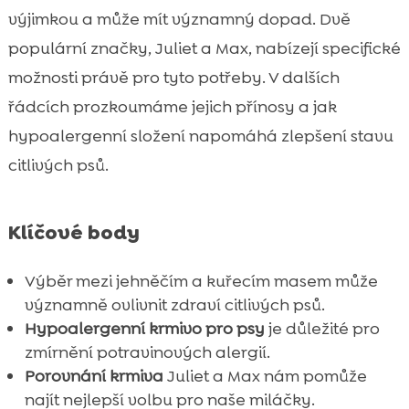
Specifika krmiva Juliet s jehněčím
výjimkou a může mít významný dopad. Dvě

Specifika krmiva Max s kuřecím
populární značky, Juliet a Max, nabízejí specifické

Juliet vs Max krmivo pro psy
možnosti právě pro tyto potřeby. V dalších

Speciální hypoalergenní krmiva pro citlivé
řádcích prozkoumáme jejich přínosy a jak

psy
hypoalergenní složení napomáhá zlepšení stavu
Význam stravy bez pšenice pro citlivé psy

citlivých psů.
Mokré krmivo Ely pro citlivé psy

Hypoalergenní pamlsky pro citlivé psy

Klíčové body
Vitamíny a doplňky pro citlivé psy

Jak vybrat správné krmivo pro citlivého

Výběr mezi jehněčím a kuřecím masem může
psa
významně ovlivnit zdraví citlivých psů.
Časté problémy a jejich řešení

Hypoalergenní krmivo pro psy
je důležité pro
Závěr
zmírnění potravinových alergií.

FAQ
Porovnání krmiva
Juliet a Max nám pomůže

najít nejlepší volbu pro naše miláčky.