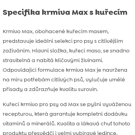
Specifika krmiva Max s kuřecím
Krmivo Max, obohacené kuřecím masem,
predstavuje ideální selekci pro psy s citlivějším
zažíváním. Hlavní složka, kuřecí maso, se snadno
stravitelná a nabitá klíčovými živinami.
Odpovídající formulace krmiva Max je navržena
na míru potřebám citlivých psů, vylučuje umělé
přísady a zdůrazňuje kvalitu surovin.
Kuřecí krmivo pro psy od Max se pyšní vyváženou
recepturou, která garantuje kompletní dodávku
vitamínů a minerálů. Kvalita a lákavá chuť tohoto
produktu přesvědčí i velmi vybíravé jedince.