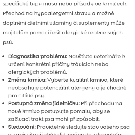
specifické typy masa nebo přísady ve krmivech.
Přechod na hypoalergenní stravu a možné
doplnění dietními vitamíny či suplementy může
majitelům pomoci řešit alergické reakce svých
psů.
Diagnostika problému:
Navštivte veterináře k
určení konkrétní příčiny trávicích nebo
alergických problémů.
Změna krmiva:
Vyberte kvalitní krmivo, které
neobsahuje potenciální alergeny a je vhodné
pro citlivé psy.
Postupná změna jídelníčku:
Při přechodu na
nové krmivo postupujte pomalu, aby se
zažívací trakt psa mohl přizpůsobit.
Sledování:
Pravidelně sledujte stav vašeho psa
a zapisujte si jakékoliv změny ve zdravotním