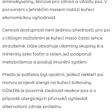
aminokyseliny, klíčové pro zdraví a vitalitu psů. V
porovnání s jehněčím masem nabízí kuřecí
ekonomickou výhodnost.
Cenová dostupnost není jedinou předností; pro psi
s citlivým zažíváním je kuřecí maso často lehce
stravitelné. Dále obsahuje vitamíny skupiny B a
minerály jako fosfor a selen, jež podporují
metabolismus a posilují imunitní systém.
Přesto je potřeba být opatrní, jelikož někteří psi
mohou projevit alergii na kuřecí bílkoviny.
Důležité je pozorně sledovat reakce psa a v
případě alergických příznaků vyhledat
alternativní zdroje proteinu.