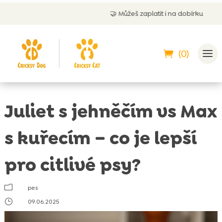
🤝
Můžeš zaplatit i na dobírku
(0)
Juliet s jehněčím vs Max
s kuřecím – co je lepší
pro citlivé psy?
m
pes
}
09.06.2025