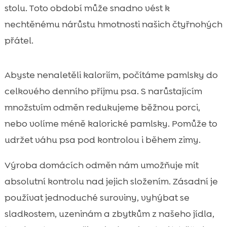
stolu. Toto období může snadno vést k
nechtěnému nárůstu hmotnosti našich čtyřnohých
přátel.
Abyste nenaletěli kaloriím, počítáme pamlsky do
celkového denního příjmu psa. S narůstajícím
množstvím odměn redukujeme běžnou porci,
nebo volíme méně kalorické pamlsky. Pomůže to
udržet váhu psa pod kontrolou i během zimy.
Výroba domácích odměn nám umožňuje mít
absolutní kontrolu nad jejich složením. Zásadní je
používat jednoduché suroviny, vyhýbat se
sladkostem, uzeninám a zbytkům z našeho jídla,