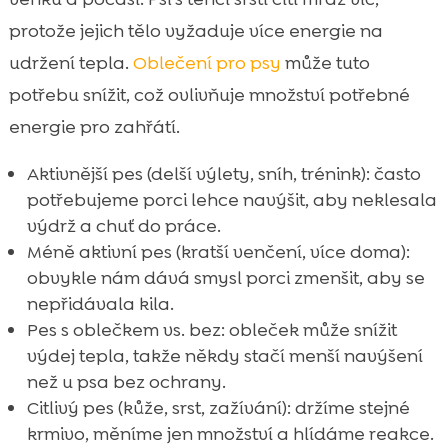
protože jejich tělo vyžaduje více energie na
udržení tepla.
Oblečení pro psy
může tuto
potřebu snížit, což ovlivňuje množství potřebné
energie pro zahřátí.
Aktivnější pes (delší výlety, sníh, trénink): často
potřebujeme porci lehce navýšit, aby neklesala
výdrž a chuť do práce.
Méně aktivní pes (kratší venčení, více doma):
obvykle nám dává smysl porci zmenšit, aby se
nepřidávala kila.
Pes s oblečkem vs. bez: obleček může snížit
výdej tepla, takže někdy stačí menší navýšení
než u psa bez ochrany.
Citlivý pes (kůže, srst, zažívání): držíme stejné
krmivo, měníme jen množství a hlídáme reakce.