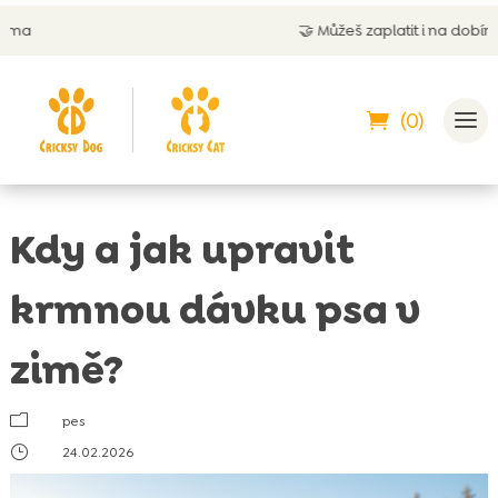
🤝
Můžeš zaplatit i na dobírku
(0)
Kdy a jak upravit
krmnou dávku psa v
zimě?
m
pes
}
24.02.2026