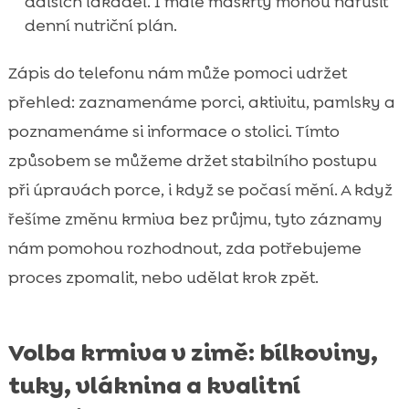
dalších lákadel. I malé maškrty mohou narušit
denní nutriční plán.
Zápis do telefonu nám může pomoci udržet
přehled: zaznamenáme porci, aktivitu, pamlsky a
poznamenáme si informace o stolici. Tímto
způsobem se můžeme držet stabilního postupu
při úpravách porce, i když se počasí mění. A když
řešíme změnu krmiva bez průjmu, tyto záznamy
nám pomohou rozhodnout, zda potřebujeme
proces zpomalit, nebo udělat krok zpět.
Volba krmiva v zimě: bílkoviny,
tuky, vláknina a kvalitní