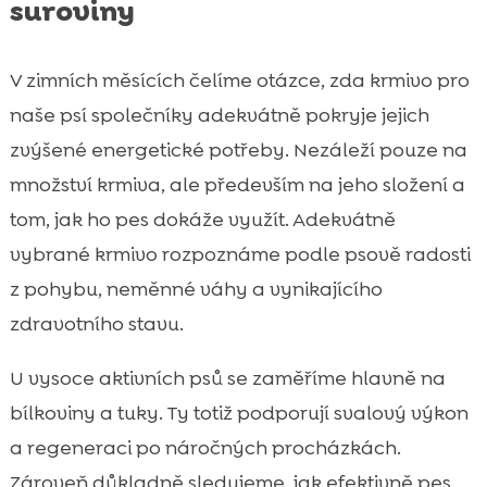
suroviny
V zimních měsících čelíme otázce, zda krmivo pro
naše psí společníky adekvátně pokryje jejich
zvýšené energetické potřeby. Nezáleží pouze na
množství krmiva, ale především na jeho složení a
tom, jak ho pes dokáže využít. Adekvátně
vybrané krmivo rozpoznáme podle psově radosti
z pohybu, neměnné váhy a vynikajícího
zdravotního stavu.
U vysoce aktivních psů se zaměříme hlavně na
bílkoviny a tuky. Ty totiž podporují svalový výkon
a regeneraci po náročných procházkách.
Zároveň důkladně sledujeme, jak efektivně pes