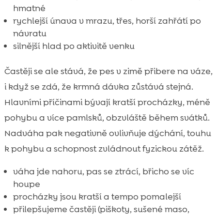
hmatné
rychlejší únava v mrazu, třes, horší zahřátí po
návratu
silnější hlad po aktivitě venku
Častěji se ale stává, že pes v zimě přibere na váze,
i když se zdá, že krmná dávka zůstává stejná.
Hlavními příčinami bývají kratší procházky, méně
pohybu a více pamlsků, obzvláště během svátků.
Nadváha pak negativně ovlivňuje dýchání, touhu
k pohybu a schopnost zvládnout fyzickou zátěž.
váha jde nahoru, pas se ztrácí, břicho se víc
houpe
procházky jsou kratší a tempo pomalejší
přilepšujeme častěji (piškoty, sušené maso,