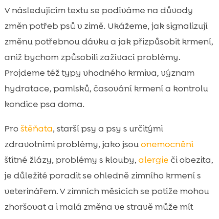
procházek, tréninku a mrazů
V následujícím textu se podíváme na důvody
Praktická kontrola kondice: jak doma
změn potřeb psů v zimě. Ukážeme, jak signalizují

sledovat, zda dávka sedí
změnu potřebnou dávku a jak přizpůsobit krmení,
CricksyDog v zimě: hypoalergenní krmivo a

aniž bychom způsobili zažívací problémy.
doplňky, které zapadnou do zimního
Projdeme též typy vhodného krmiva, význam
režimu
hydratace, pamlsků, časování krmení a kontrolu
Zimní prostředí a bezpečnost: tlapky, sůl,

kondice psa doma.
oblečky a jejich vliv na výdej energie
Závěr

Pro
štěňata
, starší psy a psy s určitými
FAQ

zdravotními problémy, jako jsou
onemocnění
štítné žlázy, problémy s klouby,
alergie
či obezita,
je důležité poradit se ohledně zimního krmení s
veterinářem. V zimních měsících se potíže mohou
zhoršovat a i malá změna ve stravě může mít