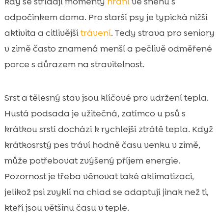
kdy se střídají momenty
hraní
ve sněhu s
odpočinkem doma. Pro starší psy je typická nižší
aktivita a citlivější
trávení
. Tedy strava pro seniory
v zimě často znamená menší a pečlivě odměřené
porce s důrazem na stravitelnost.
Srst a tělesný stav jsou klíčové pro udržení tepla.
Hustá podsada je užitečná, zatímco u psů s
krátkou srstí dochází k rychlejší ztrátě tepla. Když
krátkosrstý pes tráví hodně času venku v zimě,
může potřebovat zvýšený příjem energie.
Pozornost je třeba věnovat také aklimatizaci,
jelikož psi zvyklí na chlad se adaptují jinak než ti,
kteří jsou většinu času v teple.