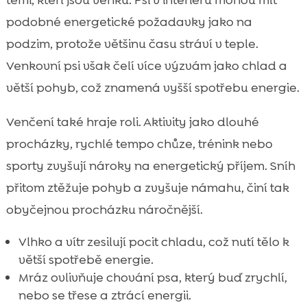
těmi, kteří jsou venku. Psi v interiéru mohou mít
podobné energetické požadavky jako na
podzim, protože většinu času stráví v teple.
Venkovní psi však čelí více výzvám jako chlad a
větší pohyb, což znamená vyšší spotřebu energie.
Venčení také hraje roli. Aktivity jako dlouhé
procházky, rychlé tempo chůze, trénink nebo
sporty zvyšují nároky na energetický příjem. Sníh
přitom ztěžuje pohyb a zvyšuje námahu, činí tak
obyčejnou procházku náročnější.
Vlhko a vítr zesilují pocit chladu, což nutí tělo k
větší spotřebě energie.
Mráz ovlivňuje chování psa, který buď zrychlí,
nebo se třese a ztrácí energii.