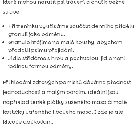
které mohou narušit psí trávení a chuť k běžné
stravě.
Při tréninku využíváme součást denního přídělu
granulí jako odměnu.
Granule krájíme na malé kousky, abychom
předešli psímu přejídání.
Jídlo střídáme s hrou a pochvalou, jídlo není
jedinou formou odměny.
Při hledání zdravých pamlsků dáváme přednost
jednoduchosti a malým porcím. Ideální jsou
například tenké plátky sušeného masa či malé
kostičky vařeného libového masa. I zde je ale
klíčové dávkování.