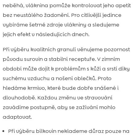
neběhá, vláknina pomůže kontrolovat jeho apetit
bez neustálého žadonění. Pro citlivější jedince
vybíráme šetrné zdroje vlákniny a sledujeme
jejich efekt v následujících dnech.
Při výběru kvalitních granulí věnujeme pozornost
původu surovin a stabilní receptuře. V zimním
období může dojít k problémům s kůží a srstí díky
suchému vzduchu a nošení oblečků. Proto
hledáme krmivo, které bude dobře snášené i
dlouhodobě. Každou změnu ve stravování
zavádíme postupně, aby se zažívání mohlo
adaptovat.
Při výběru bílkovin neklademe důraz pouze na