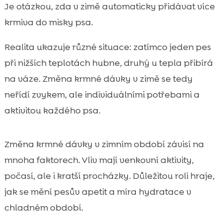
Proč se v zimě mění potřeby energie a živin
Je otázkou, zda v zimě automaticky přidávat více

u psa
krmiva do misky psa.
pes zima úprava krmné dávky

Realita ukazuje různé situace: zatímco jeden pes
Kdy je potřeba krmnou dávku v zimě zvýšit

a kdy naopak snížit
při nižších teplotách hubne, druhý u tepla přibírá
Individuální faktory: velikost, věk, srst,
na váze. Změna krmné dávky v zimě se tedy

zdravotní stav a kondice
neřídí zvykem, ale individuálními potřebami a
Jak upravit porci krok za krokem bez rizika

aktivitou každého psa.
zažívacích potíží
Volba krmiva v zimě: bílkoviny, tuky,

Změna krmné dávky v zimním období závisí na
vláknina a kvalitní suroviny
mnoha faktorech. Vliv mají venkovní aktivity,
Hydratace a pitný režim v zimě: často

přehlížený základ
počasí, ale i kratší procházky. Důležitou roli hraje,
Domácí pamlsky a přilepšování v zimě: jak
jak se mění pesův apetit a míra hydratace v

se neztratit v kaloriích
chladném období.
Četnost krmení a časování podle
