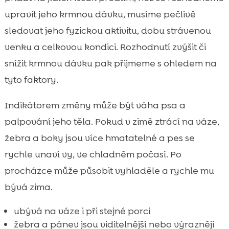
upravit jeho krmnou dávku, musíme pečlivě
sledovat jeho fyzickou aktivitu, dobu strávenou
venku a celkovou kondici. Rozhodnutí zvýšit či
snížit krmnou dávku pak přijmeme s ohledem na
tyto faktory.
Indikátorem změny může být váha psa a
palpování jeho těla. Pokud v zimě ztrácí na váze,
žebra a boky jsou více hmatatelné a pes se
rychle unaví vy, ve chladněm počasí. Po
procházce může působit vyhladěle a rychle mu
bývá zima.
ubývá na váze i při stejné porci
žebra a pánev jsou viditelnější nebo výrazněji