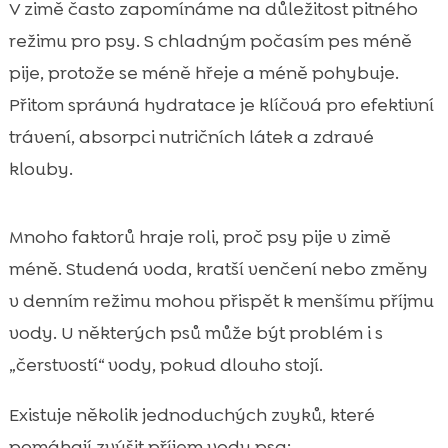
V zimě často zapomínáme na důležitost pitného
režimu pro psy. S chladným počasím pes méně
pije, protože se méně hřeje a méně pohybuje.
Přitom správná hydratace je klíčová pro efektivní
trávení, absorpci nutričních látek a zdravé
klouby.
Mnoho faktorů hraje roli, proč psy pije v zimě
méně. Studená voda, kratší venčení nebo změny
v denním režimu mohou přispět k menšímu příjmu
vody. U některých psů může být problém i s
„čerstvostí“ vody, pokud dlouho stojí.
Existuje několik jednoduchých zvyků, které
pomáhají zvýšit příjem vody psa: