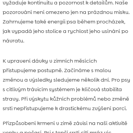
vyžaduje kontinuitu a pozornost k detailům. Naše
pozorování není omezeno jen na prázdnou misku.
Zahrnujeme také energii psa během procházek,
jak vypadá jeho stolice a rychlost jeho usínání po
návratu.
K upravení dávky v zimních měsících
přistupujeme postupně. Začínáme s malou
změnou a výsledky sledujeme několik dní. Pro psy
s citlivým trávicím systémem je klíčová stabilita
stravy. Při výskytu kůžních problémů nebo změně
srsti nepřistupujeme k drastickému zvýšení porcí.
Přizpůsobení krmení v zimě závisí na naší aktivitě
venku a počasí. Psi s tenčí srstí cítí mráz víc,