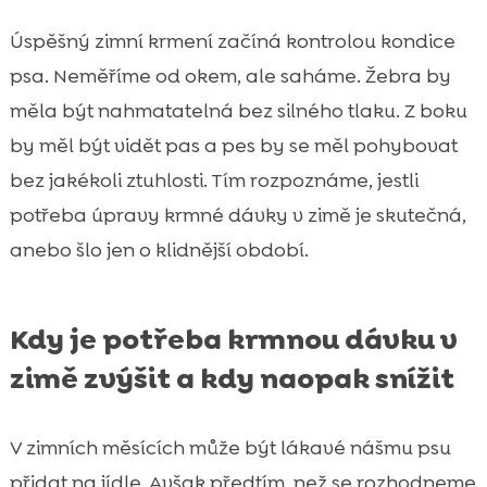
Úspěšný zimní krmení začíná kontrolou kondice
psa. Neměříme od okem, ale saháme. Žebra by
měla být nahmatatelná bez silného tlaku. Z boku
by měl být vidět pas a pes by se měl pohybovat
bez jakékoli ztuhlosti. Tím rozpoznáme, jestli
potřeba úpravy krmné dávky v zimě je skutečná,
anebo šlo jen o klidnější období.
Kdy je potřeba krmnou dávku v
zimě zvýšit a kdy naopak snížit
V zimních měsících může být lákavé nášmu psu
přidat na jídle. Avšak předtím, než se rozhodneme