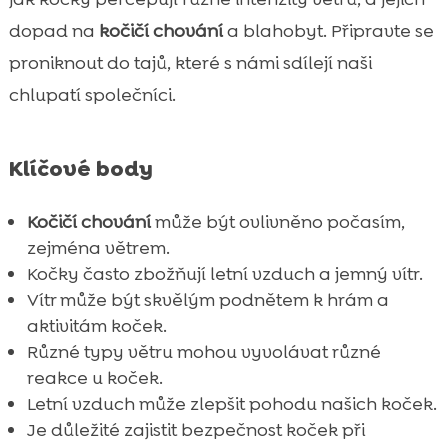
CricksyCat krmivo pro kočky
dopad na
kočičí chování
a blahobyt. Připravte se

Jasper suché krmivo pro kočky
proniknout do tajů, které s námi sdílejí naši

Bill mokré krmivo pro kočky

chlupatí společníci.
Vliv větru na kočičí chování

Jak reaguje kočka na různé druhy větru

Klíčové body
Bezpečnost kočky při větrném počasí

Úloha větru v kočičí hře a aktivitách

Kočičí chování
může být ovlivněno počasím,
Purrfect Life stelivo pro kočky
zejména větrem.

Jak můžeme udržet naše kočky šťastné v
Kočky často zbožňují letní vzduch a jemný vítr.

létě
Vítr může být skvělým podnětem k hrám a
aktivitám koček.
Vliv léta a větru na zdraví koček

Různé typy větru mohou vyvolávat různé
Závěr

reakce u koček.
FAQ

Letní vzduch může zlepšit pohodu našich koček.
Je důležité zajistit bezpečnost koček při