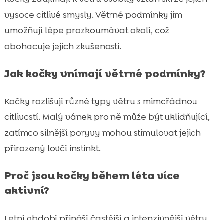
vysoce citlivé smysly. Větrné podmínky jim
umožňují lépe prozkoumávat okolí, což
obohacuje jejich zkušenosti.
Jak kočky vnímají větrné podmínky?
Kočky rozlišují různé typy větru s mimořádnou
citlivostí. Malý vánek pro ně může být uklidňující,
zatímco silnější poryvy mohou stimulovat jejich
přirozený lovčí instinkt.
Proč jsou kočky během léta více
aktivní?
Letní období přináší častější a intenzivnější větry.