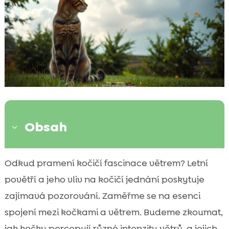
Obsah
3
Úvod do vztahu koček s větrem
Odkud pramení kočičí fascinace větrem? Letní

Kočka léto vítr
povětří a jeho vliv na kočičí jednání poskytuje

Proč kočka miluje letní brízu
zajímavá pozorování. Zaměřme se na esenci

Vítr jako zdroj zábavy pro kočky
spojení mezi kočkami a větrem. Budeme zkoumat,

Hraní si s listy a větrem
jak kočky percepují různé intenzity větrů, a jejich
