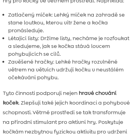
hry pro kočky ve větrném prostředí. Například:
Zatlačený míček: Lehký míček na zahradě se
stane loutkou, kterou vítr žene a kočka
pronásleduje.
Létající listy: Držíme listy, necháme je rozfoukat
a sledujeme, jak se kočka stává lovcem
pohybujících se cílů.
Zavěšené hračky: Lehké hračky rozvlněné
větrem na větvích udržují kočku v neustálém
očekávání pohybu.
Tyto činnosti podporují nejen
hravé chování
koček
. Zlepšují také jejich koordinaci a pohybové
schopnosti. Větrné prostředí se tak transformuje
na přírodní stimulant pro aktivní hry. Poskytuje
kočkám nezbytnou fyzickou aktivitu pro udržení