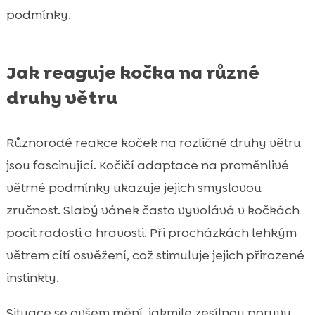
podmínky.
Jak reaguje kočka na různé
druhy větru
Různorodé reakce koček na rozličné druhy větru
jsou fascinující. Kočičí adaptace na proměnlivé
větrné podmínky ukazuje jejich smyslovou
zručnost. Slabý vánek často vyvolává v kočkách
pocit radosti a hravosti. Při procházkách lehkým
větrem cítí osvěžení, což stimuluje jejich přirozené
instinkty.
Situace se ovšem mění, jakmile zesílnou poryvy