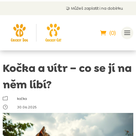
🤝
Můžeš zaplatit i na dobírku
(0)
Kočka a vítr – co se jí na
něm líbí?
m
kočka
}
30.06.2025