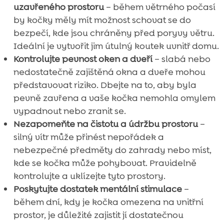
uzavřeného prostoru
– během větrného počasí
by kočky měly mít možnost schovat se do
bezpečí, kde jsou chráněny před poryvy větru.
Ideální je vytvořit jim útulný koutek uvnitř domu.
Kontrolujte pevnost oken a dveří
– slabá nebo
nedostatečně zajištěná okna a dveře mohou
představovat riziko. Dbejte na to, aby byla
pevně zavřena a vaše kočka nemohla omylem
vypadnout nebo zranit se.
Nezapomeňte na čistotu a údržbu prostoru
–
silný vítr může přinést nepořádek a
nebezpečné předměty do zahrady nebo míst,
kde se kočka může pohybovat. Pravidelně
kontrolujte a uklízejte tyto prostory.
Poskytujte dostatek mentální stimulace
–
během dní, kdy je kočka omezena na vnitřní
prostor, je důležité zajistit jí dostatečnou