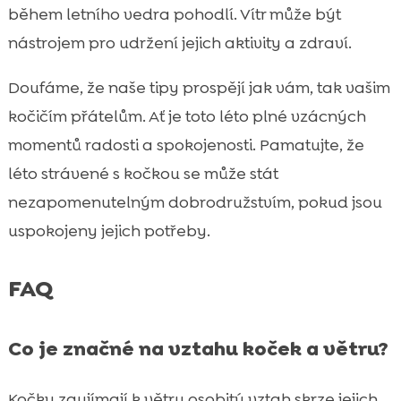
během letního vedra pohodlí. Vítr může být
nástrojem pro udržení jejich aktivity a zdraví.
Doufáme, že naše tipy prospějí jak vám, tak vašim
kočičím přátelům. Ať je toto léto plné vzácných
momentů radosti a spokojenosti. Pamatujte, že
léto strávené s kočkou se může stát
nezapomenutelným dobrodružstvím, pokud jsou
uspokojeny jejich potřeby.
FAQ
Co je značné na vztahu koček a větru?
Kočky zaujímají k větru osobitý vztah skrze jejich